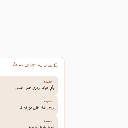
عبداللطيف فتح الله
المزيد لـ
قصيدة
بأبي محياها ازدرى شمس الضحى
قصيدة
روحي فداء الظبي من فيه قد
قصيدة
إجابة الجاهل مذمومة