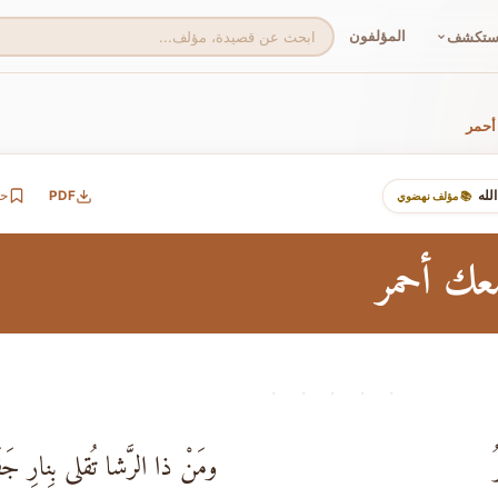
المؤلفون
ستكشف
 أحمر
لله
PDF
ح
📚 مؤلف نهضوي
معك أحمر
· · · · ·
ومَنْ ذا الرَّشا تُقلى بِنارِ جَفَا