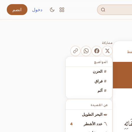
دخول
انضم
مشاركة
فظ
المواضيع
#
الحزن
#
فراق
#
ألم
عن القصيدة
✒️
البحر الطويل
ئِهِ
4
〽️
عدد الأشطر