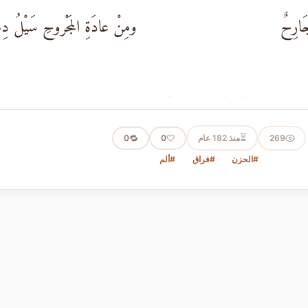
جَارِحٌ
ومِنْ عادَةِ المَجْروحِ سَيْلُ دِما
· · · · ·
⏳
269
منذ 182 عام
🤍
🔁
0
0
#الحزن
#فراق
#ألم