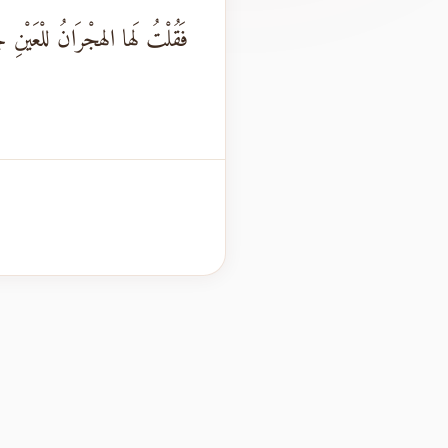
فَقُلْتُ لَها الهجْرَانُ للْعَيْنِ 