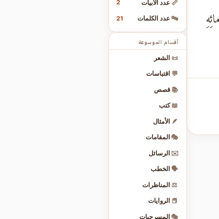
2
📏
عدد الأبيات
ئِهِ
21
🔤
عدد الكلمات
أقسام الموسوعة
📜
الشعر
💬
اقتباسات
📚
قصص
📖
كتب
🪶
الأمثال
🎭
المقامات
✉️
الرسائل
🗣️
الخطب
⚖️
المناظرات
📕
الروايات
🎭
المسرحيات