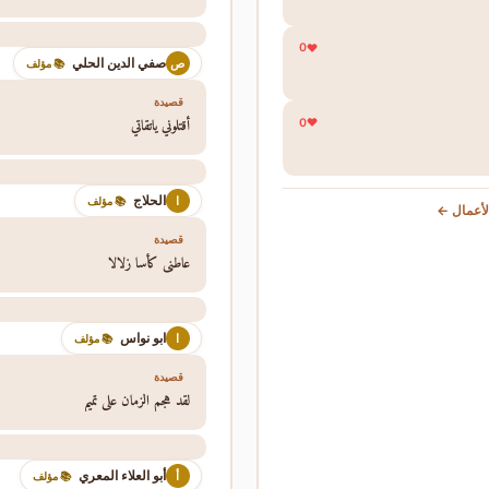
0
صفي الدين الحلي
ص
📚 مؤلف
قصيدة
أقتلوني ياتقاتي
0
الحلاج
ا
📚 مؤلف
أعمال ←
قصيدة
عاطني كأسا زلالا
ابو نواس
ا
📚 مؤلف
قصيدة
لقد هجم الزمان على تميم
أبو العلاء المعري
أ
📚 مؤلف