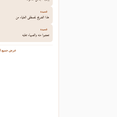
قصيدة
هذا الضريح لمصطفى العلياء من
قصيدة
تعجبوا منه والصهباء تغلبه
عرض جميع ال