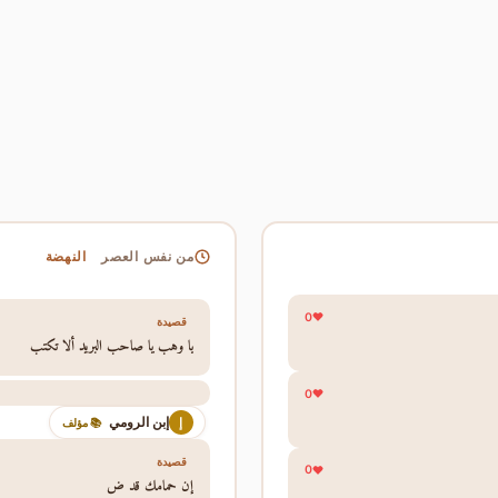
النهضة
من نفس العصر
0
قصيدة
يا وهب يا صاحب البريد ألا تكتب
0
إبن الرومي
إ
📚 مؤلف
قصيدة
0
إن حمامك قد ض