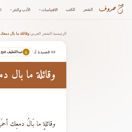
الشعر
الكتب
الاقتباسات
الأدب والنثر
ا
الرئيسية
الشعر العربي
وقائلة ما بال دمعك
/
/
📜 قصيدة لـ
عبداللطيف فتح ا
ع
وقائلة ما بال د
وقائلةٍ ما بَالُ دمعِك أحمَرُ