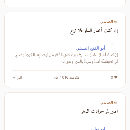
📜 العباسي
إن كنت أختار السلو فلا ترح
أ
أبو الفتح البستي
إنْ كنتُ أختارُ السُّلُوَّ فلا تُرِحُ ياربِّ قلبي الدَّهْرَ من أَوصابِه بالجُودِ أوصاني
أبي فحفِظُتُهُ أهلاً وسَهلاً بالّذي أوصى بِهِ
❤️ 0
🕰️ منذ 1,016 عام
اقرأ →
📜 العباسي
اصبر لمر حوادث الدهر
ا
ابو نواس