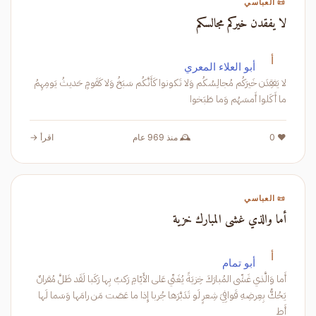
📜 العباسي
لا يفقدن خيركم مجالسكم
أ
أبو العلاء المعري
لا يَفقِدَن خَيرَكُم مُجالِسُكُم وَلا تَكونوا كَأَنَّكُم سَبَخُ وَلا كَقَومٍ حَديثُ يَومِهِمُ
ما أَكَلوا أَمسَهُم وَما طَبَخوا
❤️ 0
🕰️ منذ 969 عام
اقرأ →
📜 العباسي
أما والذي غشى المبارك خزية
أ
أبو تمام
أَما وَالَّذي غَشّى المُبارَكَ خِزيَةً يُغَنّي عَلى الأَيّامِ رَكبٌ بِها رَكَبا لَقَد ظَلَّ مُقرانٌ
يَحُكُّ بِعِرضِهِ قَوافِيَ شِعرٍ لَو تَدَبَّرَها جُربا إِذا ما عَصَت مَن رامَها وَسَما لَها
أَط