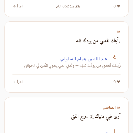
❤️ 0
🕰️ منذ 652 عام
اقرأ →
📜
رأيتك تقصي من يودك قلبه
ع
عبد الله بن همام السلولي
رأيتكَ تُقصي من يودُّكَ قلبُه — وتُدني الذي يطوي الأذى في الجوانح
❤️ 0
اقرأ →
📜 العباسي
أرى فتيي دنياك إن حرج الفتى
أ