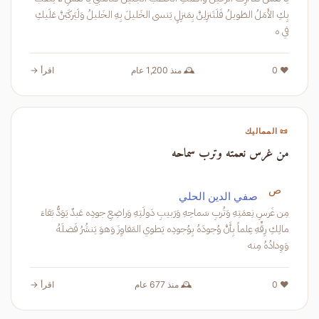
بِكِ الأَمَلُ الطَويلُ فَلَتَنزِلِنَّ بِمَنزِلٍ يَنسى الخَليلَ بِهِ الخَليلُ وَلَيَركَبَنَّ عَلَيكِ
في ه
❤️ 0
🕰️ منذ 1,200 عام
اقرأ →
📜 المماليك
من غرس نعمته وترب سماحه
ص
صفي الدين الحلي
مِن غَرسِ نِعمَتِهِ وَتُربِ سَماحِهِ وَرَبيبِ دَولَتِهِ وَراضِعِ جودِه عَبدٌ يَوَدُّ بَقاءَ
مالِكِ رِقِّهِ عِلماً بِأَنَّ وُجودَهُ بِوُجودِه يَطوي المَفاوِزَ وَهوَ يَنشُرُ فَضلَهُ
وَوِدادُهُ مِنه
❤️ 0
🕰️ منذ 677 عام
اقرأ →