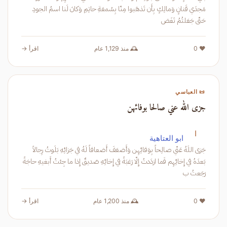
مَجدَي قَنانٍ وَمالِكٍ بِأَن تَذهَبوا مِنّا بِسُمعَةِ حاتِمِ وَكانَ لَنا اسمُ الجودِ
حَتّى جَعَلتُمُ تَغَض
❤️ 0
🕰️ منذ 1,129 عام
اقرأ →
📜 العباسي
جزى الله عني صالحا بوفائهن
ا
ابو العتاهية
جَزى اللَهُ عَنّي صالِحاً بِوَفائِهِن وَأَضعَفَ أَضعافاً لَهُ في جَزائِهِ بَلَوتُ رِجالاً
بَعدَهُ في إِخائِهِم فَما ازدَدتُ إِلّا رَغبَةً في إِخائِهِ صَديقٌ إِذا ما جِئتُ أَبغيهِ حاجَةً
رَجَعتُ ب
❤️ 0
🕰️ منذ 1,200 عام
اقرأ →