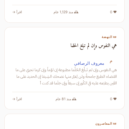
❤️ 0
🕰️ منذ 1,129 عام
اقرأ →
📜 النهضة
هي النفوس وإن لم تبلغ الحلما
م
معروف الرصافي
هي النفوس وإن لم تَبلُغ الحُلُما مطبوعة إن لؤماً وإن كرما تجري على ما
اقتضاه الطبع جامحةً ولن يُغيّر منها نصحك الشِيمَا إن الحديد على ما
القَين يطبَعه عليه في الكُور إن سيفاً وإن جَلَما قد كنت أ
❤️ 0
🕰️ منذ 81 عام
اقرأ →
📜 المعاصرون