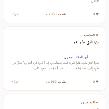
فَأُحال
❤️ 0
🕰️ منذ 969 عام
اقرأ →
📜 العباسي
دنيا الفتى هذه عدو
أ
أبو العلاء المعري
دُنيا الفَتى هَذِهِ عَدُوٌّ تَفريهِ عَمداً بِمُنصُلَيها غِناهُ فيها عَنِ الغَواني أَجمَلُ مِن
فَقرِهِ إِلَيها وَصَبرُهُ في الشَبابِ عَنها أَيسَرُ مِن صَبرِهِ عَلَيها
❤️ 0
🕰️ منذ 969 عام
اقرأ →
📜 المعاصرون