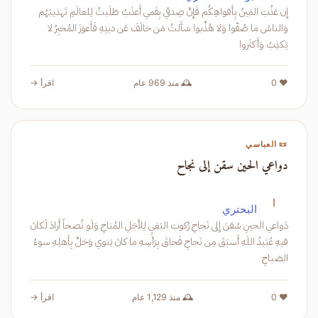
إِن عَذُبَ المَينُ بِأَفواهِكُم فَإِنَّ صِدقي بِفَمي أَعذَبُ طَلَبتُ لِلعالَمِ تَهذيبَهُم
وَالناسُ ما صُفّوا وَلا هُذِّبوا سَأَلتُ مَن خالَفَ عَن دينِهِ فَأَعوَزَ المُخبِرُ لا
يَكذِبُ وَأَكثَروا
❤️ 0
🕰️ منذ 969 عام
اقرأ →
📜 العباسي
دواعي الحين سقن إلى نجاح
ا
البحتري
دَواعي الحينِ سُقنَ إِلى نَجاحِ رُكوبَ البَغيِ لِلأَجَلِ المُتاحِ وَلَو نُصحاً أَرادَ لَكانَ
فيهِ عُبَيدُ اللَهِ أَسبَقَ مِن نَجاحِ فَحاقَ بِرَأسِهِ ما كانَ يَنوي وَحَلَّ بِأَهلِهِ سوءُ
الصَباحِ
❤️ 0
🕰️ منذ 1,129 عام
اقرأ →