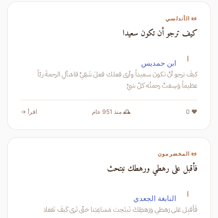
📜 الأندلسي
كيف ترجو أن تكون سعيدا
ا
ابن حمديس
كيفَ ترجو أنْ تكونَ سعيداً وأرى فعلك فعلَ شَقِيِّ فاسْألِ الرحمةَ ربّاً
عظيماً وَسِعَتْ رحمتُه كلّ شيِّ
❤️ 0
🕰️ منذ 951 عام
اقرأ →
📜 المخضرمون
فأقبل على رهطي ورهطك نبتحث
ا
النابغة الجعدي
فَأَقبِل عَلى رَهطي وَرَهطِكَ نَبتَحِث مَسَاعِيَنا حَتّى تَرى كَيفَ نَفعَلا