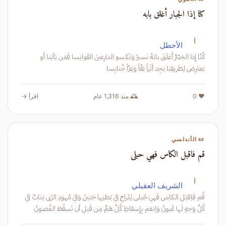
كنا إذا الجبار أغلق بابه
ا
الأخطل
كُنّا إِذا الجَبّارُ أَغلَقَ بابَهُ نَسيرُ وَنَكسو الدارِعينَ القَوانِسا فَمَن يَأتِنا أَو
يَعتَرِض لِطَريقِنا يَجِد أَثَراً بَقّاً وَعِزّاً خُنابِسا
❤️ 0
🕰️ منذ 1,316 عام
اقرأ →
📜 الأندلسي
قم فاقبل الكاس فهي حبلى
ا
الشريف العقيلي
قُم فَاِقبَلِ الكاسَ فَهيَ حُبلى لِلراحِ في بَطنِها جَنينُ وَفي مُهودِ الرُبى بَناتٌ في
كُلِّ وَجهٍ لَها عُيونُ وَاِنعَم بِإِسقاطِ كُلِّ هَمٍّ مِن قَبلِ أَن تَسقُطَ الغُصونُ