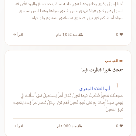
ألا يا إخوتي وذوي ودادي دعاءُ فتى إجابته مناهُ زيادة دجلةٍ والورد غضٌ قد
استولى على قلبي هواهُ فهذي ليس يفتنني سواها وهذا ليس يسبيني
سواه أما فيكم فتى يرثي لصحوي فيسقيني المشوم ولو خراه
❤️ 0
🕰️ منذ 1,052 عام
اقرأ →
📜 العباسي
سمعتك مخبرا فنظرت فيما
أ
أبو العلاء المعري
سَمِعتُكَ مُخبِراً فَنَظَرتُ فيما تَقولُ فَكانَ أَمراً يَستَحيلُ مَتى أَسأَلكَ في
يَومي دَليلاً أَجِدكَ بِهِ عَلى غَدِهِ تُحيلُ نَعَم لاحَ الهِلالُ فَصارَ بَدراً وَعادَ لِنَقصِهِ
فَهوَ النَحيلُ
❤️ 0
🕰️ منذ 969 عام
اقرأ →