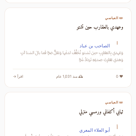
📜 العباسي
وعهدي بالعقارب حين تشتو
ا
الصاحب بن عباد
وَعَهدي بِالعَقارِبِ حينَ تَشتو تُخَفِّفُ لدغَها وَتقلُّ ضرّا فَما بالَ الشتا آتٍ
وَهذي عَقارِبُ صدغِهِ تَزدادُ شَرّا
❤️ 0
🕰️ منذ 1,031 عام
اقرأ →
📜 العباسي
ثيابي أكفاني ورمسي منزلي
أ
أبو العلاء المعري