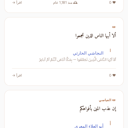
❤️ 0
🕰️ منذ 1,181 عام
اقرأ →
📜
ألا أيها الناس الذين تجمعوا
ا
النجاشي الحارثي
ألاَ أيَّهَا النَّاسُ الَّذِينَ تَجَمَّعُوا — بِمَكَّا أنَاسٌ أنْتُمْ أمْ أباعِرُ
❤️ 0
اقرأ →
📜 العباسي
إن عذب المين بأفواهكم
أ
أبو العلاء المعري