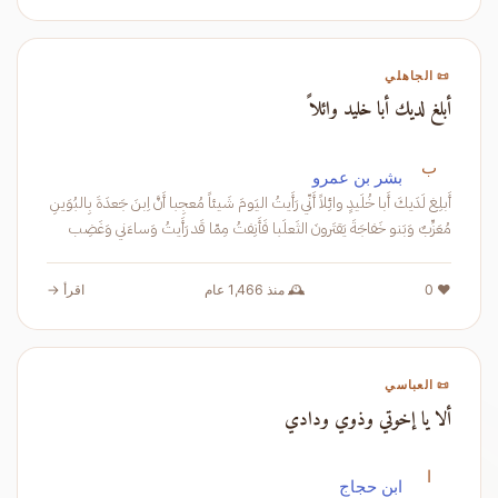
📜 الجاهلي
أبلغ لديك أبا خليد وائلاً
ب
بشر بن عمرو
أَبلِغ لَدَيكَ أَبا خُلَيدٍ وائِلاً أَنّي رَأَيتُ اليَومَ شَيئاً مُعجِبا أَنَّ اِبنَ جَعدَةَ بِالبُوَينِ
مُعَزِّبٌ وَبَنو خَفاجَةَ يَقتَرونَ الثَعلَبا فَأَنِفتُ مِمّا قَد رَأَيتُ وَساءَني وَغَضِب
❤️ 0
🕰️ منذ 1,466 عام
اقرأ →
📜 العباسي
ألا يا إخوتي وذوي ودادي
ا
ابن حجاج