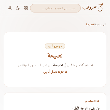
الرئيسية
نصيحة
/
موضوع أدبي
نصيحة
تصفح أفضل ما قيل في
نصيحة
من شتى العصور والمؤلفين.
4,614 عمل أدبي
📜 العباسي
قل لذي الوجه الطرر