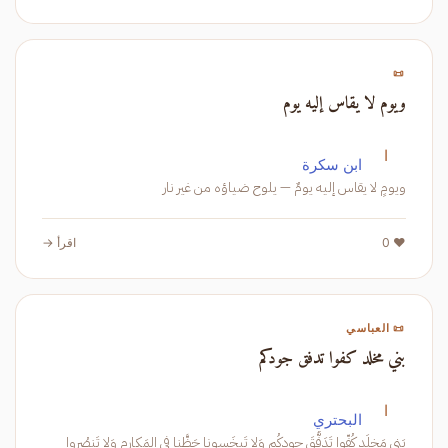
📜
ويوم لا يقاس إليه يوم
ا
ابن سكرة
ويومٍ لا يقاس إليه يومٌ — يلوح ضياؤه من غير نار
❤️ 0
اقرأ →
📜 العباسي
بني مخلد كفوا تدفق جودكم
ا
البحتري
بَني مَخلَدٍ كُفّوا تَدَفُّقَ جودِكُم وَلا تَبخَسونا حَظَّنا في المَكارِمِ وَلا تَنصُروا