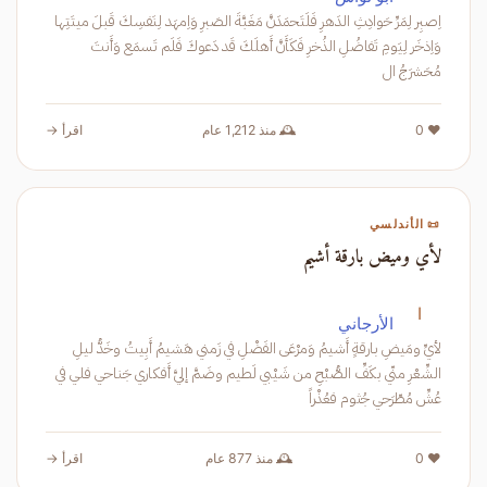
اِصبِر لِمَرِّ حَوادِثِ الدَهرِ فَلَتَحمَدَنَّ مَغَبَّةَ الصَبرِ وَاِمهَد لِنَفسِكَ قَبلَ ميتَتِها
وَاِذخَر لِيَومِ تَفاضُلِ الذُخرِ فَكَأَنَّ أَهلَكَ قَد دَعوكَ فَلَم تَسمَع وَأَنتَ
مُحَشرَجُ ال
❤️ 0
🕰️ منذ 1,212 عام
اقرأ →
📜 الأندلسي
لأي وميض بارقة أشيم
ا
الأرجاني
لأيِّ ومَيضِ بارقةٍ أَشيمُ وَمرْعَى الفَضْلِ في زَمني هَشيمُ أَبِيتُ وخَدُّ ليلِ
الشِّعْرِ منّي بكَفِّ الصُّبْحِ من شَيْبي لَطيم وضَمَّ إليَّ أَفكاري جَناحي فلي في
عُشِّ مُطّرَحي جُثوم فعُذْراً
❤️ 0
🕰️ منذ 877 عام
اقرأ →