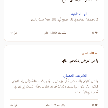
ا
ابو العتاهية
لا تَخضَعَنَّ لِمَخلوقٍ عَلى طَمَعٍ فَإِنَّ ذاكَ مُضِرٌّ مِنكَ بِالدينِ
❤️ 0
🕰️ منذ 1,200 عام
اقرأ →
📜 الأندلسي
يا من تعرض بالمعاصي خلها
ا
الشريف العقيلي
يا مَن تَعَرَّضَ بِالمَعاصي خَلِّها وَاِحتَل لِما يُنجيكَ ساعَةَ تُعرَضُ وَاِستَقرِضِ
التَقوى لِكَي تَقوى بِها سيما وَعُمرُكَ قَد بَدا يَتَقَرَّضُ فَلَئِن عَدَلتَ إِلى طَريقِ
نَصيحَتي فَلِأَنتَ ف
❤️ 0
🕰️ منذ 652 عام
اقرأ →