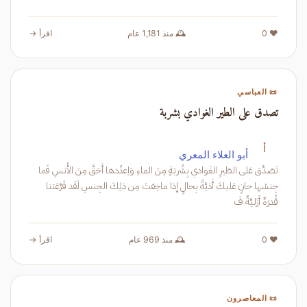
❤️ 0
🕰️ منذ 1,181 عام
اقرأ →
📜 العباسي
تصدق على الطير الغوادي بشربة
أ
أبو العلاء المعري
تَصَدَّق عَلى الطَيرِ الغَوادي بِشُربَةٍ مِنَ الماءِ وَاِعدُدها أَحَقَّ مِنَ الأُنسِ فَما
جِنسُها جانٍ عَليكَ أَذيَّةً بِحالٍ إِذا ماخِفتَ مِن ذلِكَ الجِنسِ لَقَد فَرَّعَتنا
قُدرَةٌ أَزَليَّةٌ فَ
❤️ 0
🕰️ منذ 969 عام
اقرأ →
📜 المعاصرون