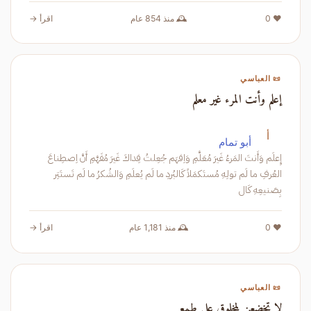
❤️ 0
🕰️ منذ 854 عام
اقرأ →
📜 العباسي
إعلم وأنت المرء غير معلم
أ
أبو تمام
إِعلَم وَأَنتَ المَرءُ غَيرَ مُعَلَّمِ وَاِفهَم جُعِلتُ فِداكَ غَيرَ مُفَهَّمِ أَنَّ اِصطِناعَ
العُرفِ ما لَم تولِهِ مُستَكمَلاً كَالبُردِ ما لَم يُعلَمِ وَالشُكرُ ما لَم تَستَتِر
بِصَنيعِهِ كَال
❤️ 0
🕰️ منذ 1,181 عام
اقرأ →
📜 العباسي
لا تخضعن لمخلوق على طمع