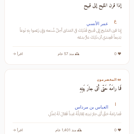
إذا قرن المليح إلى قبيح
ع
عمر الأنسي
إِذا قرن المَليح إِلى قَبيح فَذَلِكَ في المَذاق أَجلّ شُنعه وَإِن زَعَموا بِهِ نَوعاً
بَديعاً فَعِندي أن ذَلِكَ شرُّ بدعَه
❤️ 0
🕰️ منذ 57 عام
اقرأ →
📜 المخضرمون
فَما رامَهُ حَتّى أَتى جارَ بَيتِهِ
ا
العباس بن مرداس
فَما رامَهُ حَتّى أَتى جارَ بَيتِهِ يًقاتِلُهُ عَيناً فَقالَ لَهُ اِمثُلِ
❤️ 0
🕰️ منذ 1,401 عام
اقرأ →