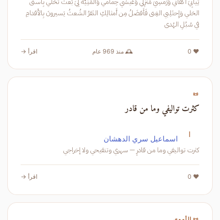
ثِيابِيَ أَكفاني وَرَمسِيَ مَنزِلي وَعَيشي حِمامي وَالمَنِيَّةُ لِيَ بَعثُ تَحَلَّي بِأَسنى
الحَلي وَإِحتَلِبي الغِنى فَأَفضَلُ مِن أَمثالِكِ النَفرُ الشُعثُ يَسيرونَ بِالأَقدامِ
في سُبُلِ الهُدى
❤️ 0
🕰️ منذ 969 عام
اقرأ →
📜
كثرت تواليفي وما من قادر
ا
اسماعيل سري الدهشان
كثرت تواليفي وما من قادرٍ — سهري وتنقيحي ولا إخراجي
❤️ 0
اقرأ →
📜 الأموي