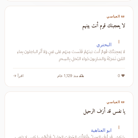
📜 العباسي
لا يعجبنك قوم أنت بينهم
ا
البحتري
لا يَعجِبَنَّكَ قَومٌ أَنتَ بَينَهُمُ فَلَستَ مِنهُم عَلى عَينٍ وَلا أَثَرِ الباخِلونَ بِماءِ
المُزنِ نَشرَبُهُ وَالشارِبونَ دَواءَ البُخلِ بِالسِحرِ
❤️ 0
🕰️ منذ 1,129 عام
اقرأ →
📜 العباسي
يا نفس قد أزف الرحيل
ا
ابو العتاهية
يا نَفسُ قَد أَزِفَ الرَحيلُ وَأَظَلَّكِ الخَطبُ الجَليلُ فَتَأَهَّبي يا نَفسِ لا يَلعَب