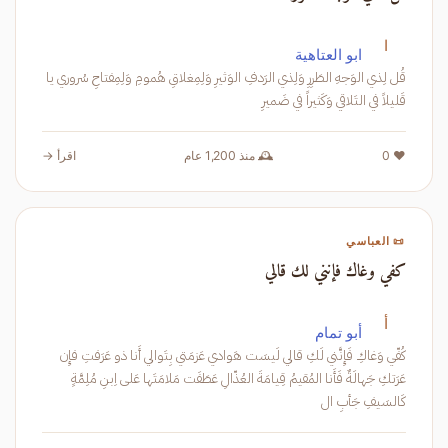
ا
ابو العتاهية
قُل لِذي الوَجهِ الطَرِرِ وَلِذي الرَدفِ الوَثيرِ وَلِمِغلاقِ هُمومِ وَلِمِفتاحِ سُروري يا
قَليلاً في التَلاقي وَكَثيراً في ضَميرِ
❤️ 0
🕰️ منذ 1,200 عام
اقرأ →
📜 العباسي
كفي وغاك فإنني لك قالي
أ
أبو تمام
كُفّي وَغاكِ فَإِنَّني لَكِ قالي لَيسَت هَوادي عَزمَتي بِتَوالي أَنا ذو عَرَفتِ فإِن
عَرَتكِ جَهالَةٌ فَأَنا المُقيمُ قِيامَةَ العُذّالِ عَطَفَت مَلامَتَها عَلى اِبنِ مُلِمَّةٍ
كَالسَيفِ جَأبِ ال