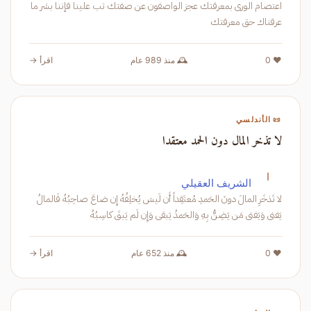
اعتصام الورى بمعرفتك عجز الواصفون عن صفتك تب علينا فإننا بشر ما
عرفناك حق معرفتك
❤️ 0
🕰️ منذ 989 عام
اقرأ →
📜 الأندلسي
لا تذخر المال دون الحمد معتقدا
ا
الشريف العقيلي
لا تَذخَرِ المالَ دونَ الحَمدِ مُعتَقِداً أَن لَيسَ يُخلِفُهُ إِن ضاعَ صاحِبُهُ فَالمالُ
يَفنى وَيَفنى مَن يَضِنُّ بِهِ وَالحَمدُ يَبقى وَإِن لَم يَبقَ كاسِبُهُ
❤️ 0
🕰️ منذ 652 عام
اقرأ →