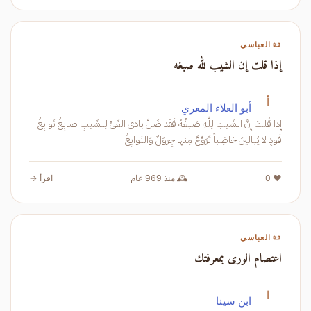
📜 العباسي
إذا قلت إن الشيب لله صبغه
أ
أبو العلاء المعري
إِذا قُلتَ إِنَّ الشَيبَ لِلَّهِ صَبغُهُ فَقَد ضَلَّ بادي الغَيِّ لِلشَيبِ صابِغُ نَوابِغُ
فَودٍ لا يُبالينَ خاضِباً تَرَوَّعَ مِنها جِروَلٌ وَالنَوابِغُ
❤️ 0
🕰️ منذ 969 عام
اقرأ →
📜 العباسي
اعتصام الورى بمعرفتك
ا
ابن سينا