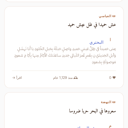
📜 العباسي
عش حميدا في ظل عيش حميد
ا
البحتري
عِش حَميداً في ظِلِّ عَيشٍ حَميدِ واصِلٍ حَبلَهُ بِحَبلِ الخُلودِ يا أَبا نَهشَلٍ
وَأبلِ الجَديدَي نِ بِعُمرٍ عُمرَ اللَيالي جَديدِ ساعَدَتكَ الأَيّامُ مِنها بِأَيّا مِ سُعودٍ
مَوصولَةٍ بِسُعودِ
❤️ 0
🕰️ منذ 1,129 عام
اقرأ →
📜 النهضة
سعروها في البحر حربا ضروسا
م