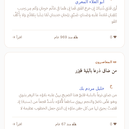
أبو العلاء المعري
أَرى فَتَيَي دُنياكَ إِن حَرِجَ الفَتى فَما إِن هُما في مَأثَم حَرِجانِ وَكَم مِن رَحيبٍ
يُلقِيانِ مُلاءَةً عَلَيهِ وَضَنكٍ ضَيِّقٍ يَلِجانِ جَديدانِ لَمّا يَبلَيا بِتَقادُمٍ وَلا بِأَكُفِّ
القَو
❤️ 0
🕰️ منذ 969 عام
اقرأ →
📜 المعاصرون
من ضاق ذرعا بالبلية فليزر
خ
خليل مردم بك
من ضاق ذرعاً بالبلية فليزرْ هذا الضريح يهنْ عليه بلاؤه ما الزهر يذوي
وهو غضٌ ناضرُ والنجم يهوي ساطعاً لأْلاؤه بأَشدَّ فجعاً من (سنية) إذ
قضتْ يجري لها من كل جفن ماؤه إن الذي جعل الخطوب عظيمة لا
❤️ 0
🕰️ منذ 67 عام
اقرأ →