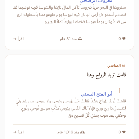
معروف الرصافي
سَعَروها في البحر حرباً ضروساً تأكل المالَ نارُها والنفوسا قرب توشيما قد
تصادم أسطو لان أردى اليابان فيه الروسا يوم طوغو دها بأسطوله الرو
س قتالاً وكان يوماً عبوسا فحَداها بوارجاً تملأ البح ر و
❤️ 0
🕰️ منذ 81 عام
اقرأ →
📜 العباسي
قامت تريد الرواح وهنا
أ
أبو الفتح البستي
قامَتْ تُريدُ الرَّواح وَهْناً فقلتُ خَلِّي رُوحي ورُوحي ولا تعوجي من بعْدِ وَلْيٍ
لِتَنشائي ذا ريحٍ وريحِ فإنْ أتاك النّاعي بيَومي كدَأْبِ موسى نُوحي ونُوحِ
وحقِّقي بعد موت بعدي كُلَّ فصيحٍ مع
❤️ 0
🕰️ منذ 1,016 عام
اقرأ →