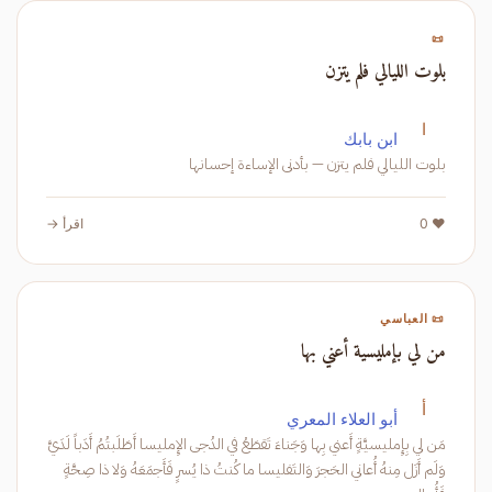
📜
بلوت الليالي فلم يتزن
ا
ابن بابك
بلوت الليالي فلم يتزن — بأدنى الإساءة إحسانها
❤️ 0
اقرأ →
📜 العباسي
من لي بإمليسية أعني بها
أ
أبو العلاء المعري
مَن لي بِإِمليسيَّةٍ أَعني بِها وَجَناءَ تَقطَعُ في الدُجى الإِمليسا أَطَلَبتُمُ أَدَباً لَدَيَّ
وَلَم أَزَل مِنهُ أُعاني الحَجرَ وَالتَفليسا ما كُنتُ ذا يُسرٍ فَأَجمَعَهُ وَلا ذا صِحَّةٍ