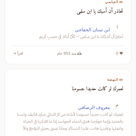
📜 العباسي
تحاذر أن أسبك يا ابن سلمى
ا
ابن سنان الخفاجي
تُحاذِرُ أَن أَسُبَّكَ يا ابنَ سَلمى — كَأَنَّ أَباكَ في حَسَبٍ كَريمِ
❤️ 0
🕰️ منذ 953 عام
اقرأ →
📜 النهضة
لعمرك لو كانت حديدا جسومنا
م
معروف الرصافي
لعمرك لو كانت حديداً جسومنا لأبلته من كرّ الليالي مبارد فكيف ولسنا
بالحديد وإنما جوارحنا هذي الدماء الجواسد إذا ما افتكرنا في الحياة
واصلها وغايتها هانت علينا الشدائد وماذا عسى يجدي التوّجع والأ