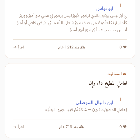
ا
ابو نواس
ليَ أيرٌ ليس يرضى بالذي ترضى الأيورُ ليس يرضى ليَ عقلي هو أميرٌ ووزيرُ
كلّما رامَ نكاحاً درتُ من حيث يدورُ فتعالى اللَه ما في الأر ضِ قاضٍ أو أميرُ
أنا من خمسين عاماً في يديَ أيري أسيرُ
❤️ 0
🕰️ منذ 1,212 عام
اقرأ →
📜 المماليك
لعاملِ المطبخ داء وإن
ا
ابن دانيال الموصلي
لِعاملِ المطبخِ داءٌ وإنْ — شككتُمُ فيهِ ابصِروا الحِلْيَه
❤️ 0
🕰️ منذ 716 عام
اقرأ →