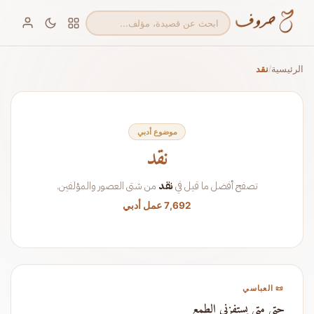
الرئيسية
نقد
/
موضوع أدبي
نقد
تصفح أفضل ما قيل في
نقد
من شتى العصور والمؤلفين.
7,692 عمل أدبي
📜 العباسي
حتى متى يستفزني الطمع