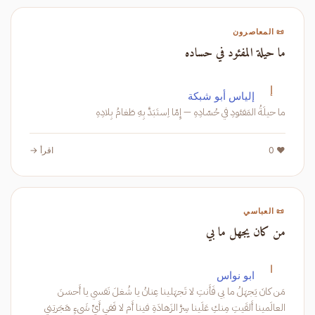
📜 المعاصرون
ما حيلة المفئود في حساده
إ
إلياس أبو شبكة
ما حيلَةُ المَفئودِ في حُسّادِهِ — إِمّا اِستَبَدَّ بِهِ طَغامُ بِلادِهِ
❤️ 0
اقرأ →
📜 العباسي
من كان يجهل ما بي
ا
ابو نواس
مَن كانَ يَجهَلُ ما بي فَأَنتِ لا تَجهَلينا عِنانُ يا شُغلَ نَفسي يا أَحسَنَ
العالَمينا أَلقَيتِ مِنكِ عَلَينا سِرَّ الزَهادَةِ فينا أَم لا فَفي أَيِّ شَيءٍ هَجَرتِني