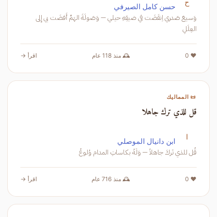
ح
حسن كامل الصيرفي
وَسيعَ صَدري اِنقَضَت في ضيقِهِ حيلي — وَصَولَةَ الهَمِّ أَفضَت بي إِلى
العِلَلِ
❤️ 0
🕰️ منذ 118 عام
اقرأ →
📜 المماليك
قل للذي ترك جاهلا
ا
ابن دانيال الموصلي
قُل للذي تَركَ جاهلاً — وَلَهُ بكاساتِ المدام وُلوعُ
❤️ 0
🕰️ منذ 716 عام
اقرأ →