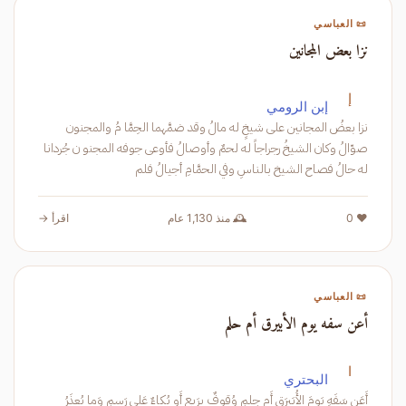
📜 العباسي
نزا بعض المجانين
إ
إبن الرومي
نزا بعضُ المجانين على شيخٍ له مالُ وقد ضمَّهما الحِمَّا مُ والمجنون
صوّالُ وكان الشيخُ رجراجاً له لحمٌ وأوصالُ فأوعى جوفه المجنو ن جُردانا
له حالُ فصاح الشيخ بالناسِ وفي الحمَّامِ أجيالُ فلم
❤️ 0
🕰️ منذ 1,130 عام
اقرأ →
📜 العباسي
أعن سفه يوم الأبيرق أم حلم
ا
البحتري
أَعَن سَفَهٍ يَومَ الأُبَيرَقِ أَم حِلمِ وُقوفٌ بِرَبعٍ أَو بُكاءٌ عَلى رَسمِ وَما يُعذَرُ