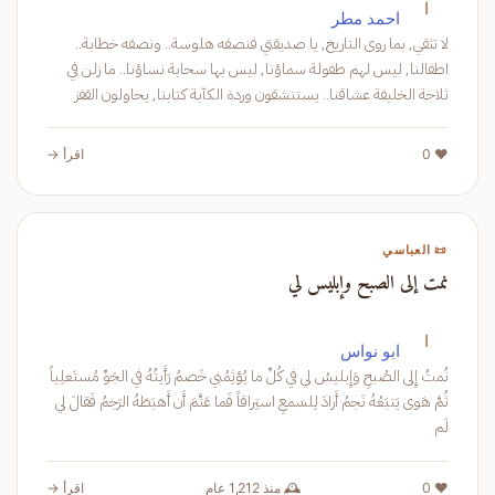
ا
احمد مطر
لا تثقي, بما روى التاريخ, يا صديقتي فنصفه هلوسة.. ونصفه خطابة..
اطفالنا, ليس لهم طفولة سماؤنا, ليس بها سحابة نساؤنا.. ما زلن في
ثلاجة الخليفة عشاقنا.. يستنشقون وردة الكآبة كتابنا, يحاولون القفز
كالفئر
❤️ 0
اقرأ →
📜 العباسي
نمت إلى الصبح وإبليس لي
ا
ابو نواس
نُمتُ إِلى الصُبحِ وَإِبليسُ لي في كُلِّ ما يُؤثِمُني خَصمُ رَأَيتُهُ في الجَوِّ مُستَعلِياً
ثُمَّ هَوى يَتبَعُهُ نَجمُ أَرادَ لِلسَمعِ استِراقاً فَما عَتَّمَ أَن أَهبَطَهُ الرَجمُ فَقالَ لي
لَم
❤️ 0
🕰️ منذ 1,212 عام
اقرأ →