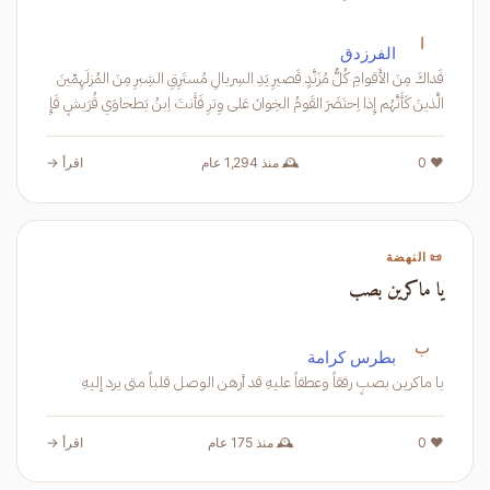
ا
الفرزدق
فَداكَ مِنَ الأَقوامِ كُلُّ مُزَنَّدٍ قَصيرِ يَدِ السِربالِ مُستَرِقِ الشِبرِ مِنَ المُزلَهِمّينَ
الَّذينَ كَأَنَّهُم إِذا اِحتَضَرَ القَومُ الخِوانَ عَلى وِترِ فَأَنتَ اِبنُ بَطحاوَي قُرَيشٍ فَإِ
❤️ 0
🕰️ منذ 1,294 عام
اقرأ →
📜 النهضة
يا ماكرين بصب
ب
بطرس كرامة
يا ماكرين بصبٍ رفقاً وعطفاً عليهِ قد أرهن الوصل قلباً متى يرد إليهِ
❤️ 0
🕰️ منذ 175 عام
اقرأ →