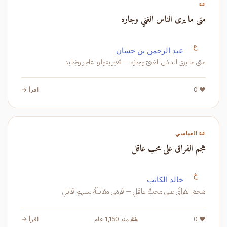
📜
متى ما يرى الناس الغني وجاره
ع
عبد الرحمن بن حسان
متى ما يرى الناسُ الغنيّ وجارُه — فقير يقولوا عاجز وجَليد
❤️ 0
اقرأ →
📜 العباسي
هجم الفراق على محب عاقل
خ
خالد الكاتب
هجمَ الفراقُ على محبٍّ عاقلِ — فرمَى مقاتلَهُ بسهمٍ قاتلِ
❤️ 0
🕰️ منذ 1,150 عام
اقرأ →