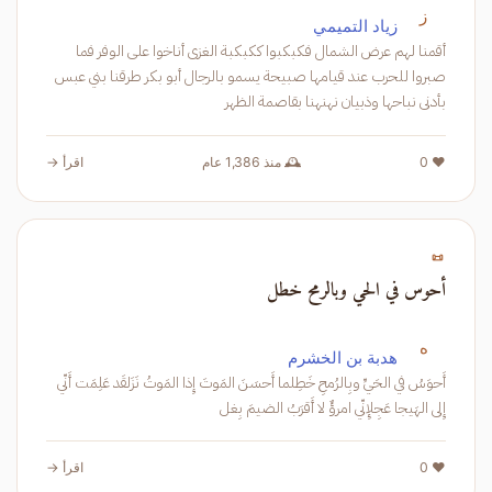
ز
زياد التميمي
أقمنا لهم عرض الشمال فكبكبوا ككبكبة الغزى أناخوا على الوفر فما
صبروا للحرب عند قيامها صبيحة يسمو بالرجال أبو بكر طرقنا بني عبس
بأدنى نباحها وذبيان نهنهنا بقاصمة الظهر
❤️ 0
🕰️ منذ 1,386 عام
اقرأ →
📜
أحوس في الحي وبالرمح خطل
ه
هدبة بن الخشرم
أَحوَسُ في الحَيِّ وبِالرُمحِ خَطِلما أَحسَنَ المَوتَ إِذا المَوتُ نَزَلقَد عَلِمَت أَنّي
إِلى الهَيجا عَجِلإِنّي امرؤٌ لا أَقرَبُ الضيمَ بِغل
❤️ 0
اقرأ →