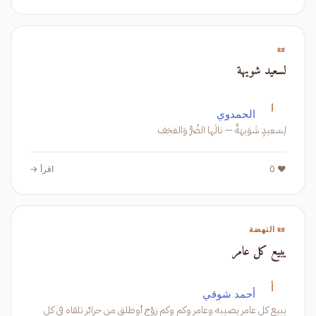
📜
لسعيد شويهة
ا
الحمدوي
لِسَعيدٍ شَوَيهَةٌ — نالَها الضُرُّ وَالعَجَف
❤️ 0
اقرأ →
📜 النهضة
يبيع كل عامر
أ
أحمد شوقي
يبيع كل عامر يصيبه وغامر وكم وكم زوّج أوطلق من حرائر تلقاه في كل