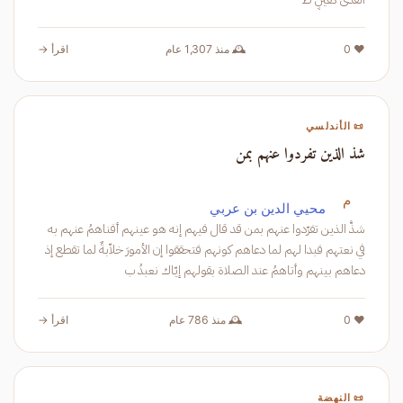
❤️ 0
🕰️ منذ 1,307 عام
اقرأ →
📜 الأندلسي
شذ الذين تفردوا عنهم بمن
م
محيي الدين بن عربي
شذَّ الذين تفرّدوا عنهم بمن قد قال فيهم إنه هو عينهم أفناهمُ عنهم به
في نعتهم فبدا لهم لما دعاهم كونهم فتحققوا إن الأمورَ خلاّبةٌ لما تقطع إذ
دعاهم بينهم وأتاهمُ عند الصلاة بقولهم إيّاك نعبدُ ب
❤️ 0
🕰️ منذ 786 عام
اقرأ →
📜 النهضة