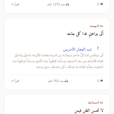
❤️ 0
🕰️ منذ 1,212 عام
اقرأ →
📜 النهضة
أتى ببراهينٍ غدا كل جاحد
ع
عبد الغفار الأخرس
أتى ببراهينٍ غدا كلُّ جاحدٍ ببرهانه بين البرية مفحما فألزمه بالحقّ والحقّ
قوله فأسْلَمَ من بعد الجحود وسلّما فطوراً تراه للأمور مسدّداً وطوراً تراه
للعلوم معلّما فلله ما صنّفت كل مصنّف سرى منجد
❤️ 0
🕰️ منذ 153 عام
اقرأ →
📜 المماليك
لا تحسن الظن فيمن