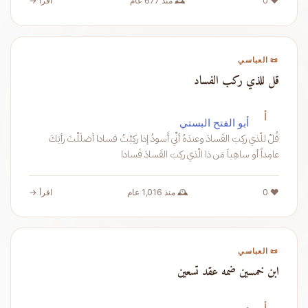
❤️ 0
🕰️ منذ 677 عام
اقرأ →
📜 العباسي
قل للذي ركب الفساد
أ
أبو الفتح البستي
قُلْ للّذي ركِبَ الفَسادَ وعندَهُ أنِّي أَسودُ إذا ركِبْتُ فسادا أضلَلْتَ رأيَكَ
عامِداً أو ساهِياَ مَن ذا الّذي ركِبَ الفَسادَ فَسادا
❤️ 0
🕰️ منذ 1,016 عام
اقرأ →
📜 العباسي
ابن خمسين ضمه عقد تسعين
أ