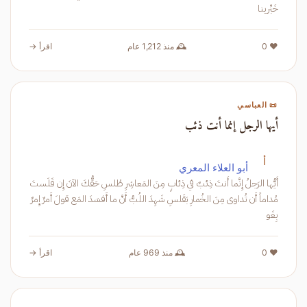
خَبِّرينا
❤️ 0
🕰️ منذ 1,212 عام
اقرأ →
📜 العباسي
أيها الرجل إنما أنت ذئب
أ
أبو العلاء المعري
أَيُّها الرَجلُ إِنَّما أَنتَ ذِئبٌ في ذِئابٍ مِنَ المَعاشِرِ طُلسِ حَقُّكَ الآنَ إِن قَلَستَ
مُداماً أَن تُداوى مِنَ الخُمارِ بَقَلسِ شَهِدَ اللُبُّ أَنَّ ما أَفسَدَ المَع قولَ أَمرٌ إِمرٌ
بِغَو
❤️ 0
🕰️ منذ 969 عام
اقرأ →