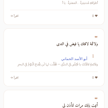
أطرافهِ مُنتشِرةْ . ـ المعذرةْ . يا أ
❤️ 0
اقرأ →
📜
ولائمة لاقتك يا فيض في الندى
أ
أبو الأسد الحماني
ولاَئمةٍ لاقَتْكَ يا فَيْضُ في الندَّى — فَقُلْت لها لَن يَقْدحَ الّلوْمُ في البحرِ
❤️ 0
اقرأ →
📜
أتيت بابك مرات لتأذن لي