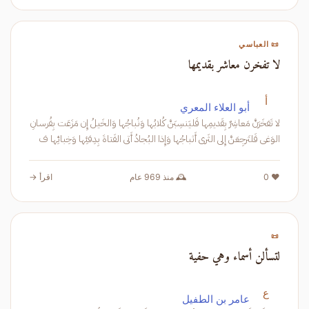
📜 العباسي
لا تفخرن معاشر بقديمها
أ
أبو العلاء المعري
لا تَفخَرَنَّ مَعاشِرٌ بِقَديمِها فَليَنسِبَنَّ كُلابُها وَنُباجُها وَالخَيلُ إِن مَزَعَت بِفُرسانِ
الوَغى فَلتَرجِعَنَّ إِلى الثَرى أَثباجُها وَإِذا البُجادُ أَتى الفَتاةَ بِدِفئِها وَخِبائِها ف
❤️ 0
🕰️ منذ 969 عام
اقرأ →
📜
لتسألن أسماء وهي حفية
ع
عامر بن الطفيل