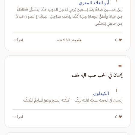
أبو العلاء المعري
اِبنُ خَمسينَ ضَمَّهُ عِقدُ تِسعينَ يُزجي لَهُ مِنَ المَوتِ حَظّا يَتَشَكّى فَظاظَةً
مِن حَياةٍ وَأَظُنُّ الحِمامَ مِنها أَفَظّا لِيَخَف صاحِبُ الدِيانَةِ وَالصَو نِ مَقالاً
مِن جاهِلٍ يَتَحَظّى
❤️ 0
🕰️ منذ 969 عام
اقرأ →
📜
إنسان في الحب صب قلبه لهف
ا
الكيذاوي
إنسان في الحبِّ صبٌّ قلبُه لهفُ — كلّفته الصبرَ وهوَ الهايمُ الكلفُ
❤️ 0
اقرأ →