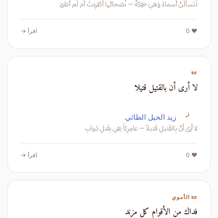
لَتَسأَلَنَّ أَسماءُ وَهيَ حَفِيَّةٌ — نُصَحائَها أَطُرِدتُ أَم لَم أُطرَدِ
❤️ 0
اقرأ →
📜
لا أرى أن بالقتيل قتيلا
ز
زيد الخيل الطائي
لا أَرى أَنَّ بِالقَتيلِ قَتيلاً — عامِرِيّاً يَفي بِقَتلِ دَوابِ
❤️ 0
اقرأ →
📜 الأموي
فداك من الأقوام كل مزند