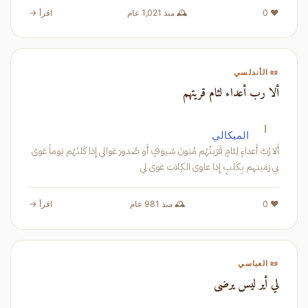
❤️ 0
🕰️ منذ 1,021 عام
اقرأ →
📜 الأندلسي
ألا رب أعداء لئام قريتهم
ا
الميكالي
أَلا رُبَّ أَعداءٍ لِئامٍ قَرَيتُهُم مُتونَ سُيوفٍ أَو صُدورَ عَوالي إِذا كَلبُهُم يَوماً عَوى
بي رَمَيتهم بِكَلبٍ إِذا عاوى الكِلابَ عَوى لي
❤️ 0
🕰️ منذ 981 عام
اقرأ →
📜 العباسي
لي أير ليس يرضى