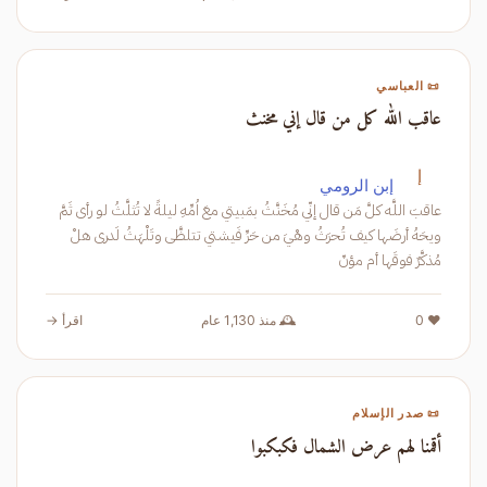
📜 العباسي
عاقب الله كل من قال إني مخنث
إ
إبن الرومي
عاقبَ اللَّه كلَّ مَن قال إنّي مُخَنَّثُ بمَبيتي معَ اُمِّهِ ليلةً لا تُثلَّثُ لو رأى ثَمَّ
ويحَهُ أرضَها كيف تُحرَثُ وهْيَ من حَرِّ فَيشتي تتلظَّى وتَلْهَثُ لَدرى هلْ
مُذكَّرٌ فوقَها أم مؤنّ
❤️ 0
🕰️ منذ 1,130 عام
اقرأ →
📜 صدر الإسلام
أقمنا لهم عرض الشمال فكبكبوا