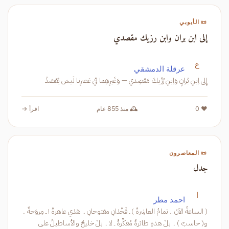
📜 الأيوبي
إلى ابن بران وابن رزيك مقصدي
ع
عرقلة الدمشقي
إِلى اِبنِ بُرانٍ وَاِبنِ رُزّيكَ مَقصِدي — وَغَيرِهِما في عَصرِنا لَيسَ يُقصَدُ
❤️ 0
🕰️ منذ 855 عام
اقرأ →
📜 المعاصرون
جدل
ا
احمد مطر
( الساعةُ الآنَ .. تمامُ العاشِرةْ ) ـ فَخْذانِ مفتوحانِ .. هَذي عاهرةْ ! ــ مِروَحةٌ ..
و( حاسبٌ ) .. بلْ هذهِ طائرةٌ مُفكِّرةْ ــ لا .. بلْ خليجٌ والأساطيلُ على