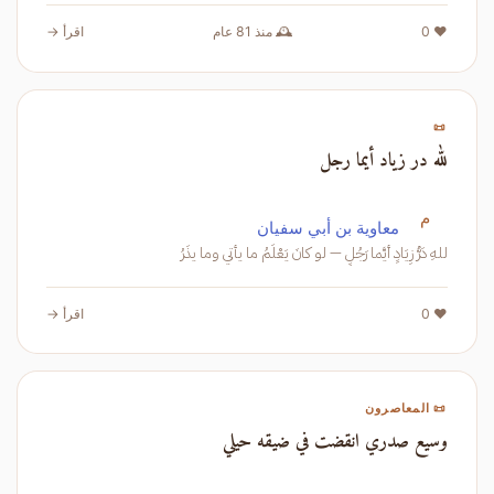
❤️ 0
🕰️ منذ 81 عام
اقرأ →
📜
لله در زياد أيما رجل
م
معاوية بن أبي سفيان
للهِ دَرُّ زِيَادٍ أيَّما رَجُلٍ — لو كانَ يَعْلَمُ ما يأتي وما يذَرُ
❤️ 0
اقرأ →
📜 المعاصرون
وسيع صدري انقضت في ضيقه حيلي