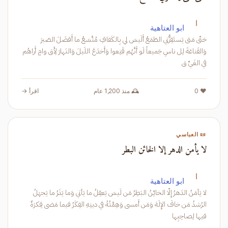
ا
ابو العتاهية
حَتّى مَتى يَستَفِزُّني الطَمَعُ أَلَيسَ لي بِالكَفافِ مُتَّسَعُ ما أَفضَلَ الصَبرَ
وَالقَناعَةَ لِل ناسِ جَميعاً لَو أَنَّهُم قَنِعوا وَأَخدَعَ اللَيلَ وَالنَهارَ لِأَق وامٍ أَراهُم
في الغَيِّ ق
❤️ 0
🕰️ منذ 1,200 عام
اقرأ →
📜 العباسي
لا يأمن الدهر إلا الخائن البطر
ا
ابو العتاهية
لا يَأمَنُ الدَهرُ إِلّا الخائِنُ البَطِرُ مَن لَيسَ يَعقِلُ ما يَأتي وَما يَذَرُ ما يَجهَلُ
الرُشدُ مَن خافَ الإِلَهَ وَمَن أَمسى وَهِمَّتُهُ في دينِهِ الفِكَرُ فيما مَضى فِكرَةٌ
فيها لِصاحِبِها