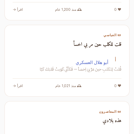
❤️ 0
🕰️ منذ 1,200 عام
اقرأ →
📜 العباسي
قلت للكلب حين مر بي اخسأ
أ
أبو هلال العسكري
قُلتُ لِلكَلبِ حينَ مَرَّ بِيَ اِخسَأ — فَكَأَنّي كَوَيتُ قَلبَكَ كَيّا
❤️ 0
🕰️ منذ 1,021 عام
اقرأ →
📜 المعاصرون
هذه بلادي