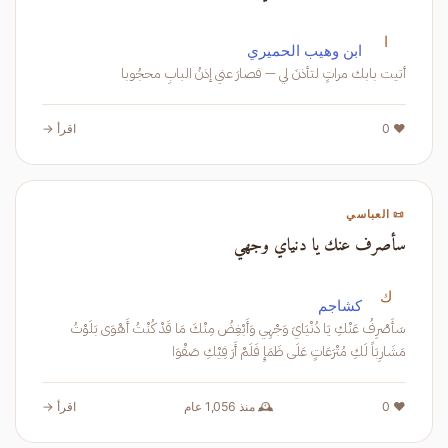
ا
ابن وهيب الحميري
أتيت بابك مراتٍ لتأذنَ لي — فصارَ عني إذنُ البابِ محجُوبا
❤️ 0
اقرأ →
📜 العباسي
سأصرف عنك يا دنياي وجهي
ك
كشاجم
سَأَصْرِفُ عَنْكِ يَا دُنْيَايَ وَجْهِي وَأَبْغِضُ مِنْكَ مَا قَدْ كُنْتُ أَهْوَى بَلَوْتُ
مَشَارِبَاً لَكِ مُتْرَعَاتٍ عَلَى ظَمَإِ فَلَمْ أَرَ فِيْكِ صَفْوَا
❤️ 0
🕰️ منذ 1,056 عام
اقرأ →