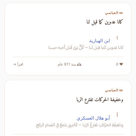
📜 العباسي
كانا عدوين كما قيل لنا
ا
ابن الهبارية
كانا عَدوين كَما قيل لَنا — كُلٌّ يَرى قَتل أَخيه حسنا
❤️ 0
🕰️ منذ 911 عام
اقرأ →
📜 العباسي
وخفيفة الحركات تفترع الربا
أ
أبو هلال العسكري
وَخَفيفَةِ الحَرَكاتِ تَفتَرِعُ الرُبا — كَالبَرقِ يَلمَعُ في الغَمامِ الرائِحِ