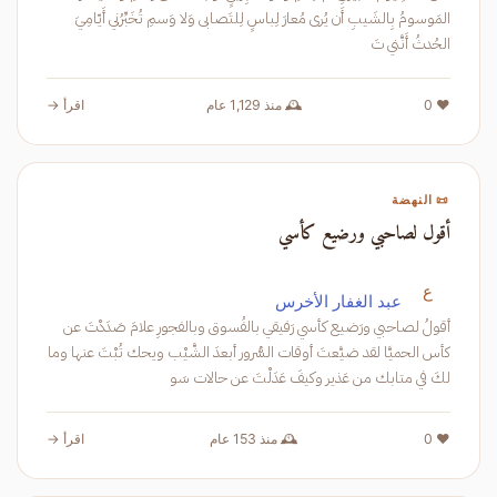
المَوسومُ بِالشَيبِ أَن يُرى مُعارَ لِباسٍ لِلتَصابى وَلا وَسمِ تُخَبِّرُني أَيّامِيَ
الحُدثُ أَنَّني تَ
❤️ 0
🕰️ منذ 1,129 عام
اقرأ →
📜 النهضة
أقول لصاحبي ورضيع كأسي
ع
عبد الغفار الأخرس
أقولُ لصاحبي ورَضيع كأسي رَفيقي بالفُسوق وبالفجورِ علامَ صَدَدْتَ عن
كأس الحميَّا لقد ضيَّعتَ أوقات السُّرور أبعدَ الشَّيْب ويحك تُبْتَ عنها وما
لكَ في متابك من عَذير وكيفَ عَدَلْتَ عن حالات سَو
❤️ 0
🕰️ منذ 153 عام
اقرأ →