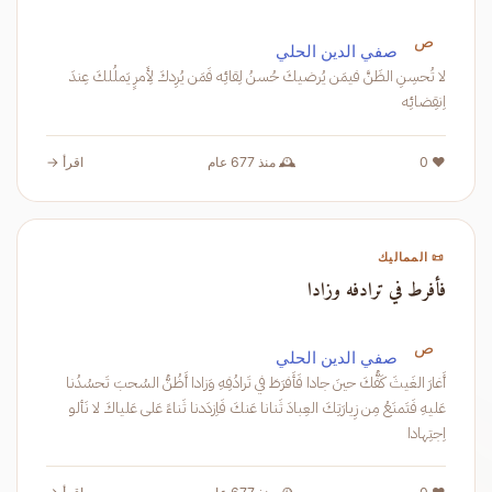
ص
صفي الدين الحلي
لا تُحسِنِ الظَنَّ فيمَن يُرضيكَ حُسنُ لِقائِه فَمَن يُرِدكَ لِأَمرٍ يَملُلكَ عِندَ
اِنقِضائِه
❤️ 0
🕰️ منذ 677 عام
اقرأ →
📜 المماليك
فأفرط في ترادفه وزادا
ص
صفي الدين الحلي
أَغارَ الغَيثَ كَفُّكَ حينَ جادا فَأَفرَطَ في تَرادُفِهِ وَزادا أَظُنُّ السُحبَ تَحسُدُنا
عَليهِ فَتَمنَعُ مِن زِيارَتِكَ العِبادَ ثَنانا عَنكَ فَاِزدَدنا ثَناءً عَلى عَلياكَ لا نَألو
اِجتِهادا