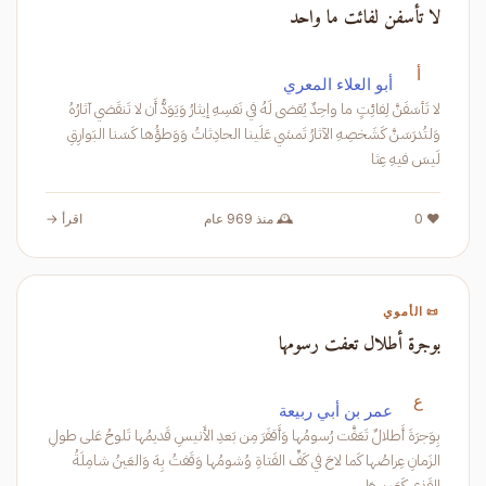
لا تأسفن لفائت ما واحد
أ
أبو العلاء المعري
لا تَأسَفَنَّ لِفائِتٍ ما واحِدٌ يُقضى لَهُ في نَفسِهِ إيثارُ وَيَوَدُّ أَن لا تَنقَضي آثارُهُ
وَلتُدرَسَنَّ كَشَخصِهِ الآثارُ تَمشي عَلَينا الحادِثاتُ وَوَطؤُها كَسَنا البَوارِقِ
لَيسَ فيهِ عِثا
❤️ 0
🕰️ منذ 969 عام
اقرأ →
📜 الأموي
بوجرة أطلال تعفت رسومها
ع
عمر بن أبي ربيعة
بِوَجرَةَ أَطلالٌ تَعَفَّت رُسومُها وَأَقفَرَ مِن بَعدِ الأَنيسِ قَديمُها تَلوحُ عَلى طولِ
الزَمانِ عِراصُها كَما لاحَ في كَفِّ الفَتاةِ وُشومُها وَقَفتُ بِهَ وَالعَينُ شامِلَةُ
القَذى كَعَينٍ طَ