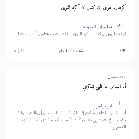
كرهت الهوى إن كنت لا أكره النوى
س
سليمان الصولة
كرهت الهوى إن كنت لا أكره النوى — فقد قرضت عظمي بأنيابها قرضا
❤️ 0
🕰️ منذ 127 عام
اقرأ →
📜 العباسي
أبا العباس ما ظني بشكري
ا
ابو نواس
أَبا العَبّاسِ ما ظَنّي بِشُكري إِذا ما كُنتَ تَعفو بِالذَميمِ وَإِنّي وَالَّذي حاوَلتَ
مِنّي لَمُعوَجٌ دَفَعتَ إِلى مُقيمِ وَكُنتَ أَباً سِوى أَن لَم تَلِدني رَحيماً أَو أَبَرَّ مِنَ
الرَحيمِ ح