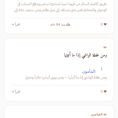
طريق كالغبار السائر من قهوة لبيرة لمنتدىً لسامر ويدفع الشباب في
الوحول والمخاطر فمن يَدَى مسلف إلى يدى مقامر ومن سموم حانة إلى
لعاب عاه
❤️ 0
🕰️ منذ 94 عام
اقرأ →
📜
ومن غفلة الواشي إذا ما أتيتها
ا
المأمون
ومن غفلةِ الواشي إذا ما أتَيتُها — ومن زورتي أبياتها خالياً وحدي
❤️ 0
اقرأ →
📜 العباسي