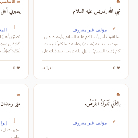
📚
📜 الأندلسي
نبي الله إدريس عليه السلام
يصبرني أهل ا
م
ا
مؤلف غير معروف
المع
لما اقترب أجل أبينا آدم عليه السلام وأوشك على
الموت جاء بابنه (شيث) وعلمه علما كثيراً ثم مات
آدم (عليه السلام). وانزل الله عزوجل بعد ذلك علی
لَغَيُّورُ أُصَرِّفُ ذِهني في أُمورٍ كَبيرَةٍ وَأَعلَمُ أَ
شیث، خمسین صحيفة فيها تعاليم الله إلى أهل
الأرض يدعوهم فيها
❤️ 0
اقرأ →
❤️ 0
📜
📚
بالتأني تُدْرَكُ الفُرَصُ.
متى رمضان 
م
إ
مؤلف غير معروف
إبرا
متى رمضان ي
مرامي