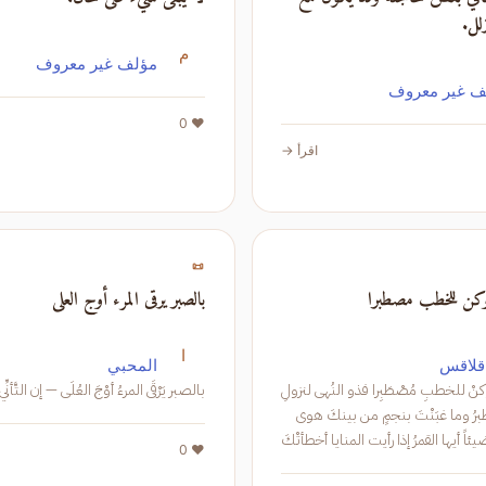
لل.
م
مؤلف غير معروف
 غير معروف
❤️ 0
اقرأ →
📜
كن للخطب مصطبرا
بالصبر يرقى المرء أوج العلى
ا
قلاقس
المحبي
هوّنْ عليكَ وكنْ للخطبِ مُصْطَبِرا فذو النُهى لنزولِ
بالصبر يَرْقَى المرءُ أوْجَ العُلَى — إن التَّأنِّي دَ
الخطبِ يصطبرُ وما غبَنْتَ بنجمٍ من بينكَ هوى
وقد بقيتَ مضيئاً أيها القمرُ إذا رأيت المنايا أخطأتْكَ
❤️ 0