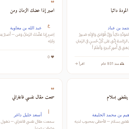
📜
لمودة دائبا
اصبر إذا عضك الزمان ومن
ع
تمد بن عباد
عبد الله بن معاوية
يُصَبِّرُني أَهلُ المَوَدَّةِ دائِباً وَإِنَّ فُؤادي وَالإِلَهِ صَبورُ
اِصبِر إِذا عَضَّكَ الزَمانُ وَمَن — أَصبَرُ عِن
أَغارُ عَلى مَغنى الرِئاسَةِ إِنَّني عَلى كُلِّ حُسنٍ في الزَمانِ
رَجُلِه
❤️ 0
🕰️ منذ 931 عام
اقرأ →
📜
ينقضى بسلام
سمعت مقال نفسي فاعتراني
أ
هيم بن محمد الخليفة
أسعد خليل داغر
نقضى بسلام — فأحظى بمحبوب لديه
سمعت مقال نفسي فاعتراني — ذهول 
وضقت صدرا