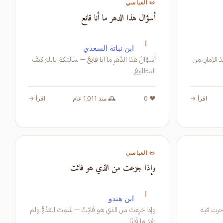
📜 العباسي
أسؤال هذا الدهر ما أنا قانع
ا
ابن نباتة السعدي
دَ الزَمانِ مِن
أَسؤالُ هذا الدّهرِ ما أنا قانِعُ — سألتكمُ باللهِ كيفَ
المَطامِعُ
اقرأ →
❤️ 0
🕰️ منذ 1,011 عام
اقرأ →
📜 العباسي
وإذا جزعت من الذي هو فائت
ا
ابن هندو
حرت فيه
وإذا جَزِعتَ من الذي هو فَائِتٌ — شَمِتَ العَدُوُّ ولم
يَعُد مَا فَاتَا