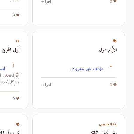
❤️ 0
اقرأ →
❤️ 0
📜
📚
الأيام دول
أرق المحبين
م
ا
مؤلف غير معروف
الست
أرَقُّ المحبّين
من كان أصبرا
❤️ 0
اقرأ →
❤️ 0
📜 العباسي
📚
رق الزمان لفاقتي
قد يدرك الم