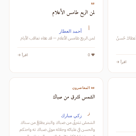
📜
لمن الربع طامس الأعلام
أ
أحمد العطار
فَأَعطاكَ حُسنُ
لمن الربع طامس الأعلام — قد عفاه تعاقب الأيام
❤️ 0
اقرأ →
اقرأ →
📜 المعاصرون
الشمس تشرق من صباك
ز
زكي مبارك
الشمسُ تشرقُ من صباك والبدر يطلعُ من سناك
والحسن في عليائه وجلاله مولى صباك ته واحتكم