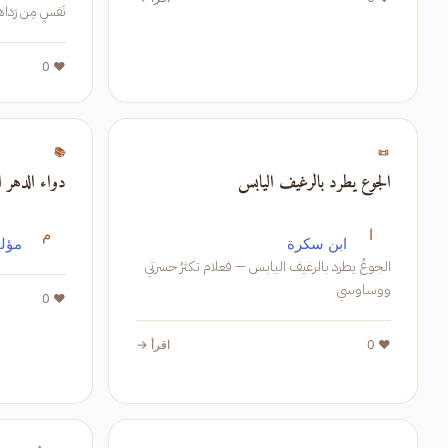
دُموعٌ
❤️ 0
📚
📜
الجوع يطرد بالرغيف اليابس
دواء الدهر ا
ا
م
ابن سكرة
مؤلف
الجوعُ يطرد بالرغيف اليابس — فعلام تكثرُ حسرتي
ووساوسي
❤️ 0
❤️ 0
اقرأ →