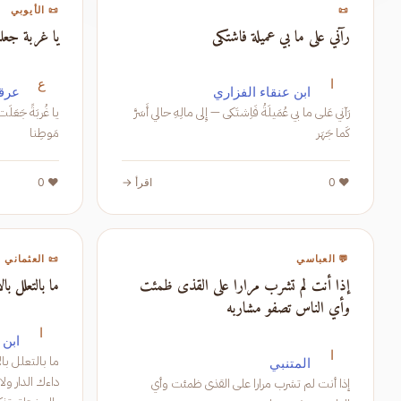
📜
📜 الأيوبي
رآني على ما بي عميلة فاشتكى
يا غربة جع
ا
ع
ابن عنقاء الفزاري
عرقل
رَآني عَلى ما بي عُمَيلَةُ فَاِشتَكى — إِلى مالِهِ حالي أَسَرَّ
يا غُربَةً جَعَلَت
كَما جَهَر
مَوطِنا
❤️ 0
اقرأ →
❤️ 0
💬 العباسي
📜 العثماني
إذا أنت لم تشرب مرارا على القذى ظمئت
ما بالتعلل ب
وأي الناس تصفو مشاربه
ا
ابن 
ا
المتنبي
إذا أنت لم تشرب مرارا على القذى ظمئت وأي