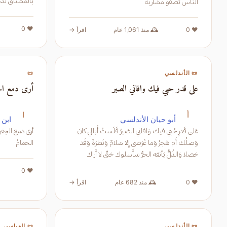
الناس تصفو مشاربه
ترضاه ا
❤️ 0
❤️ 0
🕰️ منذ 1,061 عام
اقرأ →
📜 الأندلسي
📜
على قدر حبي فيك وافاني الصبر
أرى دمع الج
أ
ا
أبو حيان الأندلسي
ابن 
عَلى قَدرِ حُبي فيك وَافاني الصَبرُ فَلَستُ أُبالي كانَ
أرى دمع الجف
وَصلُك أَم هَجرُ وَما غَرَضي إِلا سَلامٌ وَنَظرَةٌ وَقَد
الحمامُ
حَصلا وَالذُلُّ يَأنفه الحرُّ سَأَسلوك حَتّى لا أَراك
بِناظِري وَأَنساك حَتّى لا ي
❤️ 0
❤️ 0
🕰️ منذ 682 عام
اقرأ →
📜 الأندلسي
📜 العباسي