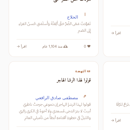
ا
الحلاج
تَعَوَّدتُ مَسَّ الضُرِّ حَتّى أَلِفتُهُ وَأَسلَمَني حُسنُ العَزاءِ
إِلى الصَبرِ
اقرأ →
❤️ 0
🕰️ منذ 1,104 عام
اقرأ →
📜 النهضة
قولوا لهذا الرشا الهاجر
م
مصطفى صادق الرافعي
رَجٌ للرَّقَا
قولوا لهذا الرشإ الهاجر إن دموعي جرحتْ ناظري
أبيتُ لا بدرَ الدجى مُسعدي ولا أخوهُ في الكرى زائري
والليلُ في خطوةِ أقدامهِ أبطأُ من تأميلي العاثرِ
اقرأ →
وطائرُ البانِ على أيكهِ مكتحل من نومي الطائرِ