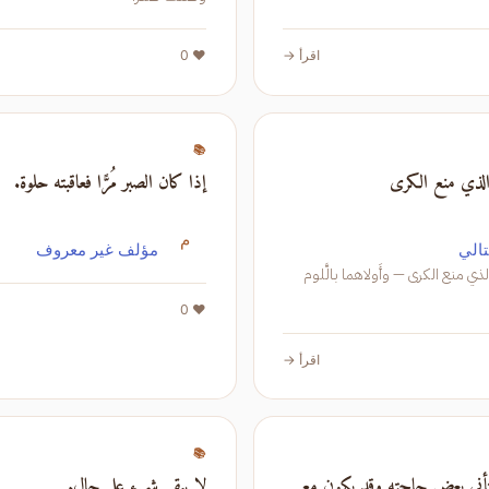
اقرأ →
❤️ 0
📚
 الذي منع الكرى
إذا كان الصبر مُرًّا فعاقبته حلوة.
م
الي
مؤلف غير معروف
 الذي منع الكرى — وأَولاهما بالَّلوم
❤️ 0
اقرأ →
📚
تأني بعض حاجته وقد يكون مع
لا يبقى شيء على حال.