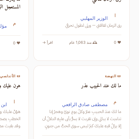
المستعجل الز
ا
الوزير المهلبي
م
رق الزمان لفاقتي — ورثى لطول تحرقي
مؤلف
❤️ 0
🕰️ منذ 1,063 عام
اقرأ →
❤️ 0
📜 النهضة
📜 الأندلسي
ما لك عند الحبيب عذر
هون عليك و
م
ا
مصطفى صادق الرافعي
ابن 
ما لكَ عندَ الحبيبِ عذرٌ وكلُ يومٍ نوىً وهجرُ إذا
تناءيتَ لا يبالي وإن تقربتَ لا يسرُّ يأبى عليِهِ الدلالُ أن
إلا يزالُ فيهِ عليكَ كبرُ ليسَ سوى الحبُّ من جنونٍ
وليسَ غير العيونِ سحرُ تشكو إلى
فقل غُنْمٌ وإن مرّ منك السمع والبصر والغص