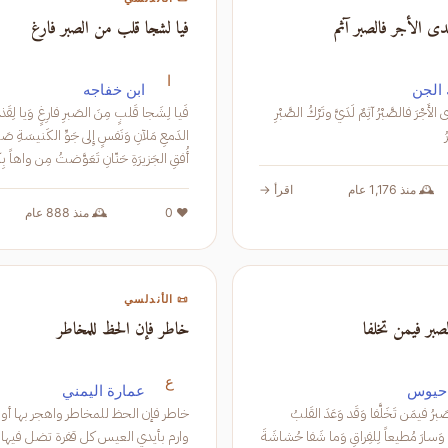
دى الأجر فالصبر آثم
فيا لشجا قلب من الصبر فارغ
ا
الجن
ابن خفاجه
إذا الصَّبْرُ أَهْدَى الأَجْرَ فالصَّبْرُ آثِمٌ لَدَيَّ وتَرْكُ الصَّبْرِ
فَيا لِشَجا قَلبٍ مِنَ
أُفقِ الجَزيرَةِ حَنّانِ تَعَوَّضتُ مِن
بِهَ
🕰️ منذ 1,176 عام
اقرأ →
❤️ 0
🕰️ منذ 888 عام
📜 الأندلسي
صبر فيمن تخلفا
خاطر فإن الحظ للمخاطر
ع
حيوس
عمارة اليمني
تَخَلَّفَ عَنهُ الصَبرُ فيمَن تَخَلَّفا وَقَد وَعَدَ القَلبُ
خاطر فإن الحظ للمخاطر و
السُلُوَّ فَأَخلَفا وَسارَ مُطيعاً لِلفِراقِ وَما شَفا حُشاشَةَ
وارم بأيدي العيس كل قف