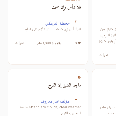
فلا تيأس وإن صحت
ج
جحظة البرمكي
 الصَبرِ فارِغٍ وَيا لِقَذى طَرفٍ مِنَ
فَلا تَيأَس وَإِن صَحَّت — عَزيمَتُهُم عَلى الدَلَجِ
الدَمعِ مَلآنِ وَنَفسٍ إِلى جَوِّ الكَنيسَةِ صَبَّةٍ وَقَلبٍ إِلى
 واهاً بِآهٍ وَمِن هَوىً
❤️ 0
🕰️ منذ 1,090 عام
اقرأ →
اقرأ →
📚
ما بعد الضيق إلا الفرج
م
مؤلف غير معروف
اهجر بها أوطانها وهاجر
After black clouds, clear weather ما بعد
رة تضل فيها لحظات
الضيق إلا الفرج