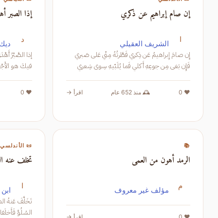
إن صام إبراهيم عن ذكري
إذا الصبر أه
ا
د
الشريف العقيلي
ديك 
إِن صامَ إِبراهيمُ عَن ذِكري فَطَّرتُهُ مِنّي عَلى صَبري
فَإِن بَغى مِن جوعِهِ أَكلي فَما يُلَبّيهِ سِوى شِعري
فيكَ هو الأَجْرُ
❤️ 0
🕰️ منذ 652 عام
اقرأ →
❤️ 0
📚
📜 الأندلسي
الرمد أهون من العمى
تخلف عنه ال
م
ا
مؤلف غير معروف
ابن 
❤️ 0
اقرأ →