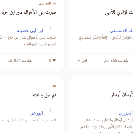
📜 العباسي
لت فؤادي للأسى
صبرت على الأهوال صبر ابن حرة
ا
ة الدمشقي
ابن أبي حصينة
 فُؤادي لِلأَسى — إِلفاً وَحَدِّيَ لِلمَدامِعِ
صَبَرتَ عَلى الأَهوالِ صَبرَ ابنِ حُرَّةٍ — 
الصَبرِ حُسنَ العَواقِبِ
🕰️ منذ 855 عام
اقرأ →
❤️ 0
🕰️ منذ 961 عام
📜
الأوطان أوطار
قم بليل يا نديم
ا
الجزري
الورغي
ما بالتعلل بالأوطان أوطار ولا على البعد يشفي
قم بليل يا نديم — واشكر البرّ الرحيم
داءك الدار ولا يفيدك تذكار الأولى رحلوا وطالما ضر