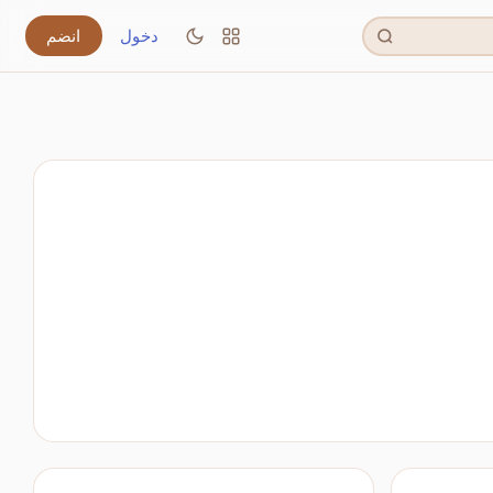
دخول
انضم