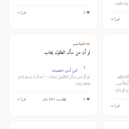
ا يسري النسيم خيفة فيها ولا طيف
الخيال الزائر يغدو العنان للخطام تابعاً فيها ويفدى
❤️ 0
اقرأ →
اقرأ →
📜 العباسي
لو أن من سأل الطلول يجاب
ا
ابن أبي حصينة
 حاجَةً مُتَثاقِلاً كَالخائِفِ
لَو أَنَّ مَن سَأَلَ الطُلولَ يُجابُ — لَسَأَلتُ رَسمَ الدارِ
َبَهُ أَسيراً موثَقاً وَيَراهُ أَبطَأَ مِن
وَهوَ يَبابُ
كَسيحٍ مُقعَدِ وَيَخالُ حاجَتَهُ الَّتي يَصبو لَها في دارَةِ
❤️ 0
🕰️ منذ 961 عام
اقرأ →
اقرأ →