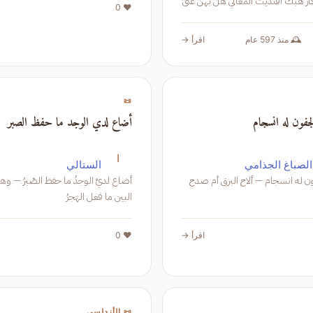
بالمشتاق تذكار هبك افتديت المغاني هل بهن غنى
❤️ 0
عن الغواني التي عن سرحها ساروا لها من العذر ما
🕰️ منذ 597 عام
اقرأ →
📜
فون له انسجام
أضاع لدي الوجد ما حفظ الصبر
ا
الصباغ الجذامي
الستالي
ون له انسجام — ألاح البرق أم صدح
أضاع لديَّ الوجدُ ما حفظ الصّبرُ — وهوّ
البين ما فعل الهَجرُ
اقرأ →
❤️ 0
📜 الأندلسي