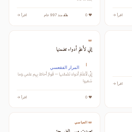
اقرأ →
❤️ 0
🕰️ منذ 997 عام
اقرأ →
📜
إني لأعلم أدواء تضمنها
ا
المرار الفقعسي
إِنِّي لَأَعلَمُ أَدواءَ تَضَمّنها — قَومٌ أَحاطَ بِهِم علمي وَما
شَعَروا
اقرأ →
❤️ 0
اقرأ →
📜 العباسي
تعودت مس الضر حتى