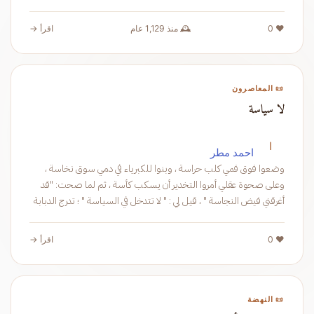
❤️ 0
🕰️ منذ 1,129 عام
اقرأ →
📜 المعاصرون
لا سياسة
ا
احمد مطر
وضعوا فوق فمي كلب حراسة ، وبنوا للكبرياء في دمي سوق نخاسة ،
وعلى صحوة عقلي أمروا التخدير أن يسكب كأسة ، ثم لما صحت: "قد
أغرقني فيض النجاسة " ، قيل لي : " لا تتدخل في السياسة " ؛ تدرج الدبابة
الكسلى عل
❤️ 0
اقرأ →
📜 النهضة