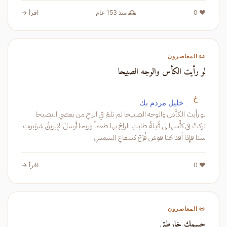
❤️ 0
🕰️ منذ 153 عام
اقرأ →
📜 المعاصرون
لو رأيت الكأس والوجه الصبيحا
خ
خليل مردم بك
لو رأَيتَ الكأَسَ وَالوجه الصبيحا لم تلمْ في الراحِ من يعصي النصيحا
تركتْ في كأْسها لي قُبلةً طابتِ الراحُ بها طعماً وَريحا أَرسلَ الإِبريقُ شؤبوبَ
سنا فإِذا أَقداحُنا قوسُ قُزَحْ كشعاعِ الشمسِ
❤️ 0
اقرأ →
📜 المعاصرون
جسمك خارطتي