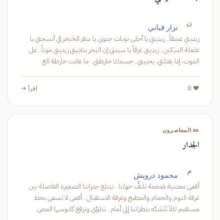
ن
نزار قباني
زيديني عشقاً.. زيديني يا أحلى نوبات جنوني يا سفر الخنجر في أنسجتي يا
غلغلة السكين.. زيديني غرقاً يا سيدتي إن البحر يناديني زيديني موتاً.. عل
الموت، إذا يقتلني، يحييني.. جسمك خارطتي.. ما عادت خارطة الع
❤️ 0
اقرأ →
📜 المعاصرون
الجدار
م
محمود درويش
أَفعى معدنية ضخمة تلتفُّ حولنا . تبتلع جدراننا الصغيرة الفاصلة بين
غرفة النوم والحمام والمطبخ وغرفة الاستقبال . أَفعى لا تسعى بخط
مستقيم لئلاً تَتَشَبَّه بنظراتنا إلى أمام . تتلوَّى وترفع كابوسها المص