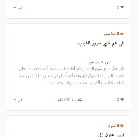
❤️ 0
اقرأ →
📜 الأندلسي
نفى هم شيبي سرور الشباب
ا
ابن حمديس
نَفَى همُّ شيبي سرورَ الشبابِ لقد أظلمَ الشيبُ لمّا أضاءَ قضيتُ لظلّ
الصبا بالزوالِ لمّا تحوّلَ عنّي وفاءَ أتعرفُ لي عن شبابي سُلُوّاً ومَن يجدِ
الداءَ يبغِ الدواءَ أأكسو المشيبَ سوادَ الخضاب ف
❤️ 0
🕰️ منذ 951 عام
اقرأ →
📚 الأموي
قيس مجنون ليلى