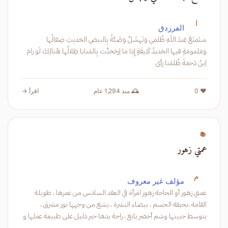
ا
الفرزدق
سَتَمنَعُ عَبدَ اللَهِ ظُلمي وَنَهشَلٌ وَضَبَّةُ بِالبيضِ الحَديثِ صِقالُها
وَمَلمومَةٍ فيها الحَديدُ كَثيفَةٍ إِذا ما اِرجَحَنَّت بِالمَنايا ظِلالُها هُنالِكَ لَو رامَ
اِبنُ دَحمَةَ ظُلمَنا رَأى
❤️ 0
🕰️ منذ 1,294 عام
اقرأ →
📚
عمتي زهور
م
مؤلف غير معروف
عمتي زهور أو الحاجة زهور امرأة في العقد السادس من عمرها ، طويلة
القامة ،نحيفة الجسم ، بيضاء البشرة ، يشع من وجهها نور مشرق ،
يتوسط جبينها وشم أخضر يانع ، راحة يدها خير دليل على طبيعة عملها و
نشاطها ال