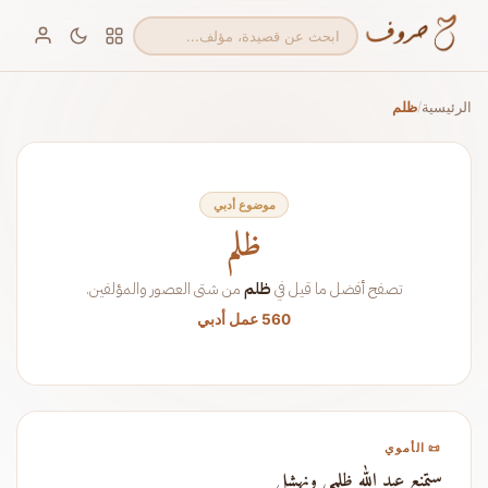
الرئيسية
ظلم
/
موضوع أدبي
ظلم
تصفح أفضل ما قيل في
ظلم
من شتى العصور والمؤلفين.
560 عمل أدبي
📜 الأموي
ستمنع عبد الله ظلمي ونهشل