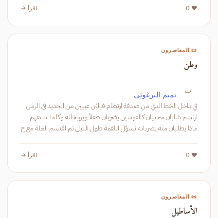
❤️ 0
اقرأ →
📜 المعاصرون
وطن
ت
تميم البرغوثي
في داخل الخط الذي من صدفة ارتطام فيليْن غبيين من الحديد في الرمل
ارتسم شابان محنيان كالقوسين يضربان طفلاً ويوبخانه وكلما استفهم
ماذا يطلبان منه يضربانه تسوَّل اللقمة طول الليل ثم اقتسم الغلة مع ج
❤️ 0
اقرأ →
📜 المعاصرون
الأساطيل