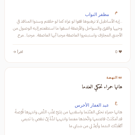
م
مظفر النواب
...إيه الأساطيل لا ترهبوها قفوا لو عراة كما لو خلقتم وسدوا المنافذ في
وجهها والقرى والسواحل والأرصفة انسفوا ما استطعتم إليه الوصول من
الأجنبي المجازف واستبشروا العاصفة مرحبا أيها العاصفة.. مرحبا...مرح
❤️ 0
اقرأ →
📜 النهضة
هاتها حمراء تحكي العندما
ع
عبد الغفار الأخرس
هاتها حمراءَ تحكي العَنْدَما واسقنيها من يَدَيْ عَذْبِ اللّمَى وانتهزها فُرْصةً
قد أمكَنَتْ فاغتنمها واتَّخذها مغنما وانتهبها لذَّةً إنْ تنقضِ يا نَديمي
أعْقَبَتْك الندما وأَعِدْ لي من شبابي ما