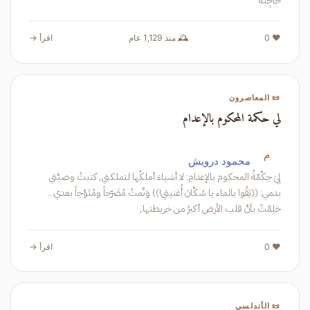
حاجِبُه
❤️ 0
🕰️ منذ 1,129 عام
اقرأ →
📜 المعاصرون
لي حكمة المحكوم بالإعدام
م
محمود درويش
لِيَ حِكْمْةُ المحكوم بالإعدامِ: لا أشياءَ أملكُها لتملكني, كتبتُ وصيَّتي
بدمي: ((ثِقُوا بالماء يا سُكَّانَ أُغنيتي!)) وَنْمتُ مُضَرّجاً ومُتَوَّجاً بغدي...
حَلِمْتُ بأنَّ قلب الأرض أكبرُ من خريطتها,
❤️ 0
اقرأ →
📜 الأندلسي