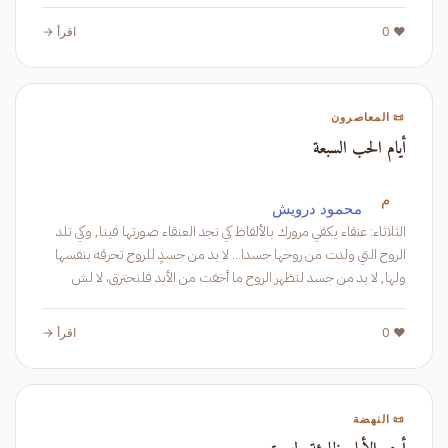
❤️ 0
اقرأ →
📜 المعاصرون
أيام الحب السبعة
م
محمود درويش
الثلاثاء: عنقاء يكفي مرورك بالألفاظ كي تجد العنقاء صورتها فينا, وكي تلد
الروح التي ولدت من روحها جسدا... لا بد من جسدٍ للروح تحرقه بنفسها
ولها, لا بد من جسد لتظهر الروح ما أخفت من الأبد فلنحترق، لا لش
❤️ 0
اقرأ →
📜 النهضة