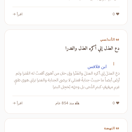
❤️ 0
اقرأ →
📜 الأندلسي
دع العذل إني أكره العذل والغدرا
ا
ابن قلاقس
دعِ العذلَ إني أكره العذلَ والغَدْرا وإن خان من أهوى أقمتُ له العُذرا ولم
أرضَ أيضاً ما حييتُ جنايةً فمثلي لا يرضى الجناية والغدرا بَراني هوى ظبيٍ
غريرٍ مهفهفٍ كبدرِ الدُجى بل وجهُه يُخجِل البدرا
❤️ 0
🕰️ منذ 854 عام
اقرأ →
📜 النهضة