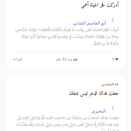
أدركت فجر الحياة أعمى
أ
أبو القاسم الشابي
أَدركتَ فَجْرَ الحَيَاةِ أَعمًى وكنتَ لا تَعْرِفُ الظَّلامْ فأَطْبَقَتْ حَوْلَكَ الدَّياجِي
وغامَ مِنْ فوْقِكَ الغَمَامْ وعِشْتَ في وَحْشَةٍ تُقاسي خواطراً كلّها ضرامْ
وغُرْبَة مَا بِها رَفيقٌ
❤️ 0
🕰️ منذ 92 عام
اقرأ →
📜 العباسي
جعلت فداك الدهر ليس بمنفك
ا
البحتري
جُعِلتُ فِداكَ الدَهرُ لَيسَ بِمُنفَكِّ مِنَ الحادِثِ المَشكُوِّ وَالنازِلِ المُشكي
وَما هَذهِ الأَيّامُ إِلّا مَنازِلٌ فَمِن مَنزِلٍ رَحبٍ وَمِن مَنزِلٍ ضَنكِ وَقَد هَذَّبَتكَ