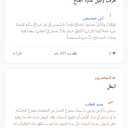
طرقت والليل ممدود الجناح
ا
ابن حمديس
طَرَقَتْ واللّيلُ مَمدودُ الجَناحْ مَرْحباً بالشّمسِ في غيرِ صَباحْ سلّمَ الإيماءُ
عنها خجلاً أوَمَا كان لها النّطقُ مُباح غادَةٌ تَحملُ في أجفانِها سقماً فيه
منيّاتُ الصحاح بتُّ منها مُستعيداً
❤️ 0
🕰️ منذ 951 عام
اقرأ →
📜 المعاصرون
البطل
س
سيد قطب
سجلي يا أرض وارعي يا سماء مصرع الجبار بين العظماء مصرع الجشّام
ما إن ينثني أو تدك الأرض أو تطوى السماء يقف الهول لديه خاشعا وهو
يلقى الهول بسّـام الرضاء نال منه الموت ما لم يستطع نيله الغصّاب ف