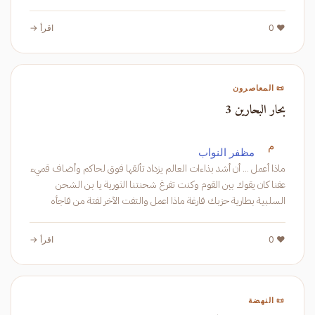
❤️ 0
اقرأ →
📜 المعاصرون
بحار البحارين 3
م
مظفر النواب
ماذا أعمل ... أن أشد بذاءات العالم يزداد تألقها فوق لحاكم وأضاف قميء
عفنا كان يقوك بين القوم وكنت تفرغ شحنتنا الثورية يا بن الشحن
السلبية بطارية حزبك فارغة ماذا اعمل والتفت الآخر لفتة من فاجأه
الحيض و
❤️ 0
اقرأ →
📜 النهضة