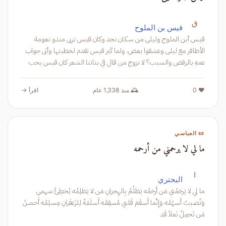
ق
قيس بن الملوح
قيس أبن الملوح وليلى من سكان نجد وكان قيس تربى منذو نعومة
الأظافر مع ليلى وعشقوا بعض، ولما كَبر قيس تقدم لخطبتها وأتى جواب
عمهِ بالرفض والسبب؟ لا نزوج من قال في بناتنا الشعر كان قيس يحب
ليلى حبًا جما
❤️ 0
🕰️ منذ 1,338 عام
اقرأ →
📜 العباسي
ما لي لا يرحمني من أرحمه
ا
البحتري
ما لي لا يَرحَمُني مَن أَرحَمُه يَظلُمُ بِالهِجرانِ مَن لا يَظلِمُه يُخطِئُ سَهمي
وَتُصيبُ أَسهُمُه وَإِنَّما أَسقَمَ قَلبي مُسقِمُه أَسلَمَهُ لِلزَعفَرانِ مِسلِمُه أَحسَنُ
مَن تَحمِلُ نَعلاً قَد