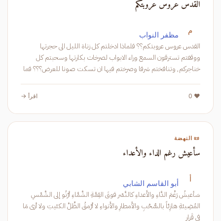
القدس عروس عروبتكم
م
مظفر النواب
القدس عروس عروبتكم؟؟ فلماذا ادخلتم كل زناة الليل الى حجرتها
ووقفتم تسترقون السمع وراء الابواب لصرخات بكارتها وسحبتم كل
خناجركم, وتنافختم شرفا وصرختم فيها ان تسكت صونا للعرض؟؟؟ فما
اشرفكم! اولاد القحبة
❤️ 0
اقرأ →
📜 النهضة
سأعيش رغم الداء والأعداء
أ
أبو القاسم الشابي
سَأعيشُ رَغْمَ الدَّاءِ والأَعداءِ كالنَّسْر فوقَ القِمَّةِ الشَّمَّاءِ أرْنُو إلى الشَّمْسِ
المُضِيئةِ هازِئاً بالسُّحْبِ والأَمطارِ والأَنواءِ لا أرْمقُ الظِّلَّ الكئيبَ ولا أرَى مَا
في قَرارِ