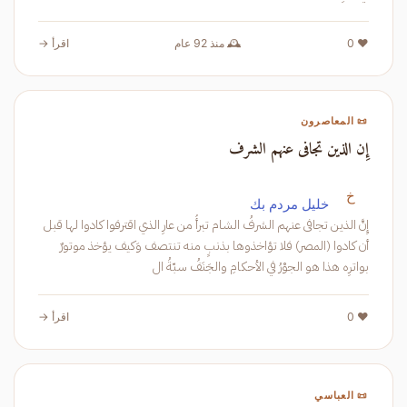
❤️ 0
🕰️ منذ 92 عام
اقرأ →
📜 المعاصرون
إِن الذين تجافى عنهم الشرف
خ
خليل مردم بك
إِنَّ الذين تجافى عنهم الشرفُ الشام تبرأُ من عارِ الذي اقترفوا كادوا لها قبل
أن كادوا (المصر) فلا تؤاخذوها بذنبٍ منه تنتصف وَكيف يؤخذ موتورٌ
بواترِه هذا هو الجوْرُ في الأحكامِ والجَنَفُ سبّةُ ال
❤️ 0
اقرأ →
📜 العباسي