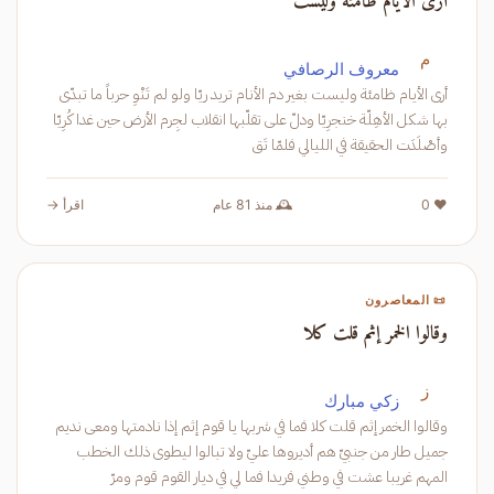
أرى الأيام ظامئة وليست
م
معروف الرصافي
أرى الأيام ظامئة وليست بغير دم الأنام تريد ريّا ولو لم تَنْوِ حرباً ما تبدّى
بها شكل الأهِلّة خنجرِيّا ودلّ على تقلّبها انقلاب لجِرم الأرض حين غدا كُرِيّا
وأصْلَدَت الحقيقة في الليالي فلمّا تَق
❤️ 0
🕰️ منذ 81 عام
اقرأ →
📜 المعاصرون
وقالوا الخمر إثم قلت كلا
ز
زكي مبارك
وقالوا الخمر إثم قلت كلا فما في شربها يا قوم إثم إذا نادمتها ومعى نديم
جميل طار من جنبيّ هم أديروها عليّ ولا تبالوا ليطوى ذلك الخطب
المهم غريبا عشت في وطني فريدا فما لي في ديار القوم قوم ومرّ