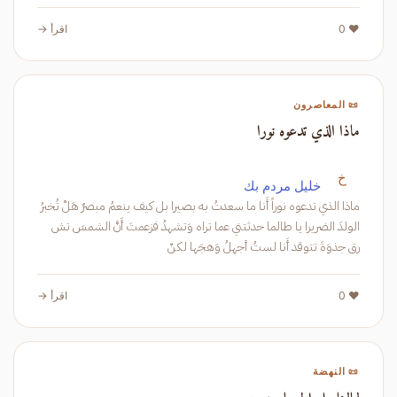
❤️ 0
اقرأ →
📜 المعاصرون
ماذا الذي تدعوه نورا
خ
خليل مردم بك
ماذا الذي تدعوه نوراً أَنا ما سعدتُ به بصيرا بل كيف ينعمُ مبصرٌ هَلْ تُخبرُ
الولدَ الضريرا يا طالما حدثتني عما تراه وَتشهدُ فزعمتَ أَنَّ الشمسَ تش
رق جذوَةَ تتوقد أَنا لستُ أجهلُ وَهجَها لكنّ
❤️ 0
اقرأ →
📜 النهضة