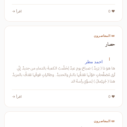
❤️ 0
اقرأ →
📜 المعاصرون
حصار
ا
احمد مطر
ها هوَ ذا ( يَزيدْ ) صباحَ يومِ عيدْ يُخَضِّبُ الكعبةَ بالدماءِ من جديدْ. إنّي
أرى مُصَفَّحاتٍ حَوْلَها تقذفُها بالنارِ والحديدْ . وطائراتٍ فوقَها تقذفُ بالمزيدْ
هذا ( جُهَيْمانُ ) يُسَوِّي رأسَهُ الد
❤️ 0
اقرأ →
📜 المعاصرون