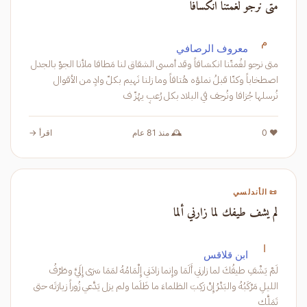
متى نرجو لغمتنا انكسافا
م
معروف الرصافي
متى نرجو لغُمتّنا انكسَافاً وقد أمسى الشقاق لنا مَطافا ملأنا الجوّ بالجدل
اصطخاباً وكنّا قبلُ نملؤه هُتافاً وما زلنا نَهيم بكلّ وادٍ من الأقوال
نُرسلها جُزافا ونُرجف في البلاد بكل رُعبٍ يهُزّ ف
❤️ 0
🕰️ منذ 81 عام
اقرأ →
📜 الأندلسي
لم يشف طيفك لما زارني ألما
ا
ابن قلاقس
لَمْ يَشْفِ طيفُكَ لما زارني أَلَمَا وإِنما زادَني إِلْمَامُهُ لمَمَا سَرَى إِلَيَّ وطَرْفُ
الليلِ مَرْكَبُهُ والبَدْرُ إِنْ رَكِبَ الظلماءَ ما ظَلَما ولم يزل يَدَّعي زُوراً زيارَتَه حتى
تَمَلَّك