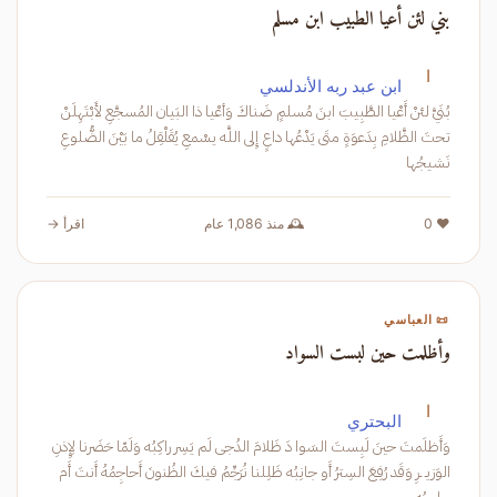
بني لئن أعيا الطبيب ابن مسلم
ا
ابن عبد ربه الأندلسي
بُنَيَّ لئنْ أَعْيا الطَّبِيبَ ابنَ مُسلمٍ ضَناكَ وَأعْيا ذا البَيان المُسجَّعِ لأَبْتَهِلَنْ
تحتَ الظَّلامِ بِدَعوَةٍ متَى يَدْعُها داعٍ إِلى اللَّه يسْمعِ يُقَلْقِلُ ما بَيْنَ الضُّلوعِ
نَشيجُها
❤️ 0
🕰️ منذ 1,086 عام
اقرأ →
📜 العباسي
وأظلمت حين لبست السواد
ا
البحتري
وَأَظلَمتَ حينَ لَبِستَ السَوا دَ ظَلامَ الدُجى لَم يَسِر راكِبُه وَلَمّا حَضَرنا لِإِذنِ
الوَزيـ ـرِ وَقَد رُفِعَ السِترُ أَو جانِبُه ظَلِلنا نُرَجِّمُ فيكَ الظُنونَ أَحاجِمُهُ أَنتَ أَم