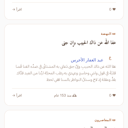
❤️ 0
اقرأ →
📜 النهضة
عفا الله عن ذاك الحبيب وإن جنى
ع
عبد الغفار الأخرس
عفا الله عن ذاك الحبيبِ وإنْ جنى دَعاني به المشتاقُ في صدِّه العَنا قَسَا
قلبُهُ في قول واشٍ وحاسدٍ وعهدي به رطب المحبَّة ليِّنا من الغيد فتَّاك
بقدٍّ ومقلة إذ لاحَ وسنانُ النواظر بالسنا ففي لحظ
❤️ 0
🕰️ منذ 153 عام
اقرأ →
📜 المعاصرون