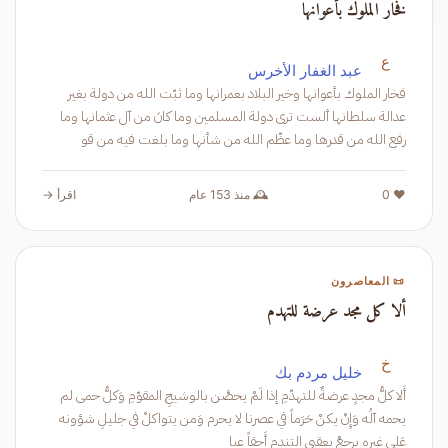
فخار الملوك بأعوانها
ع
عبد الغفار الأخرس
فخار الملوك بأعوانها وخير البلاد بعمرانها وما ثبّت الله من دولة بغير
عدالة سلطانها ألست ترى دولة المسلمين وما كانَ من آل عثمانها وما
رفع الله من قدرها وما عظّم الله من شأنها وما بلغت فيه من قو
❤️ 0
🕰️ منذ 153 عام
اقرأ →
📜 المعاصرون
ألا كل مجد عرضة للتهدم
خ
خليل مردم بك
أَلا كلُّ مجدٍ عرضةٌ للتهدّمِ إذا لَمْ يحصَّن بالوشيجِ المقوّمِ وَكلُّ حمى لم
يحمه آلُه وَإِنْ يكنْ حَرَماً في عصرنا لا يحرم وَمن يتواكلْ في جليلِ شؤونه
عَلى غيرِه يرجِعْ بعقبى التندم أَحقاً عبا