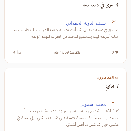
قد جرى في دمعه دمه
س
سيف الدولة الحمداني
قد جرى في دمعه دمه فإلى كم أنت تظلمه رد عنه الطرف منك فقد جرحته
منك أسهمه كيف يستطيع التجلد من خطرات الوهم تؤلمه
❤️ 0
🕰️ منذ 1,059 عام
اقرأ →
📜 المعاصرون
لا تعاتبني
م
مَحمد اسموني
كنتُ أُخْفي عنهُ دمعي حينما يَهْمي غزيرا رُبَّ وَجْدٍ بعدَ هَجْرٍ باتَ شـرّاً
مستطيرا يا حبيباً قـدْ تسامتْ نفسـهُ عنـي كثيرا لا تعاتِبْنـي فـإني لستُ في
عشقي خبيرا قد كفاني ما أعـاني أشتكي أ