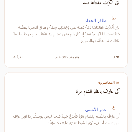
لئن أنكرت مقلتاها دمه
ظ
ظافر الحداد
لئِن أَنْكَرَتْ مُقلتاها دَمَهْ فمنه على وَجْنتَيْها سِمَهْ وها في أناملها بعضُه
دَعَتْه خِضابا لكي توُهِمَهْ إذا كان لم يَجْنِ غيرَ الهوى فيُقتَل بالهجرِ ظلما لِمَهْ
فقالت نَما سُقْمُه والدموع
❤️ 0
🕰️ منذ 892 عام
اقرأ →
📜 المعاصرون
أتى عارف بالظلم للشام مرة
ع
عمر الأنسي
أَتى عارفٌ بِالظُلم لِلشام مَرّةً فَأَبدَعَ جَهلاً قبحهُ لَيسَ يوصفُ إِذا قيلَ عرِّف
من عَنيت أَجبتهم أَرى الشَرط عِندي عارف لا يعرَّفُ