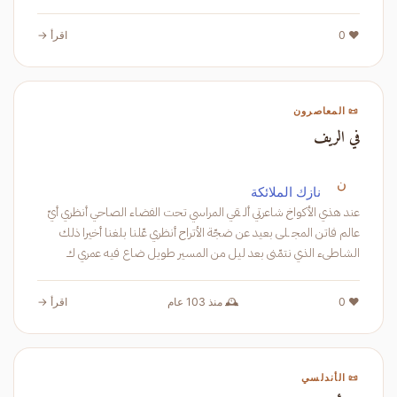
❤️ 0
اقرأ →
📜 المعاصرون
في الريف
ن
نازك الملائكة
عند هذي الأكواخ شاعرتي ألـ ـقي المراسي تحت الفضاء الصاحي أنظري أيّ
عالم فاتن المجـ ـلى بعيد عن ضجّة الأتراح أنظري عّلنا بلغنا أخيرا ذلك
الشاطىء الذي نتمّنى بعد ليل من المسير طويل ضاع فيه عمري ك
❤️ 0
🕰️ منذ 103 عام
اقرأ →
📜 الأندلسي