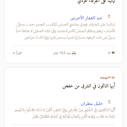
ليالينا على الجرعاء عودي
ع
عبد الغفار الأخرس
ليالينا على الجرعاء عودي بماضي العيش للصَّيب العميدِ بحيث منازلُ
الأحباب تزهو ونظمُ الشمل كالدر النضيد وفي تلك المنازل لا عداها حَياً
ينهلّ من ذات الرعود مسارح للمها يسخن فيها وإنْ كانتْ مرابضَ
❤️ 0
🕰️ منذ 153 عام
اقرأ →
📜 النهضة
أيها النائمون في الشرق من خفض
خ
خليل مطران
أَيُّهَا النَّائِمُونَ فِي الشَّرْقِ مِنْ خِفْـ ـضٍ وَفِي الغَرْبِ أَعْيُنُ لا تَنَامُ اهْنأُوا بِالنَّعِيمِ
غَايَةَ مَا طَا بَ وَفِيهِ لأَمْنٍ إنْعَامُ رَبْعُكُمْ فِي أَمَانَةٍ مُطْمَئِنٌ غَفَلَ