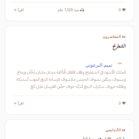
❤️ 0
🕰️ منذ 1,129 عام
اقرأ →
📜 المعاصرون
الشطرنج
ت
تميم البرغوثي
الملك الأسود في الشطرنج وِقِف قلقان قُدَّامُه ميدان مليان دُخَّان ورماح
وسيوف بيبُصِّ يشوف الجيش مكشوف فرسانه الزنج الموت أستيكة
وهُمَّه حروف سكرات البنج مْنَبِّه خوف خضّ الفرسان عَدَل العِ
❤️ 0
اقرأ →
📜 الأندلسي