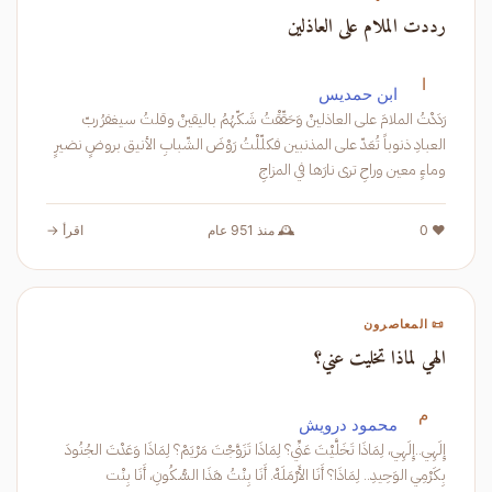
رددت الملام على العاذلين
ا
ابن حمديس
رَدَدْتُ الملامَ على العاذلينْ وَحَقّقْتُ شَكّهُمُ باليقينْ وقلتُ سيغفرُ ربّ
العبادِ ذنوباً تُعَدّ على المذنبين فكلّلْتُ رَوْضَ الشّبابِ الأنيق بروضٍ نضيرٍ
وماءٍ معين وراحٍ ترى نارَها في المزاجِ
❤️ 0
🕰️ منذ 951 عام
اقرأ →
📜 المعاصرون
الهي لماذا تخليت عني؟
م
محمود درويش
إِلَهِي..إِلَهِي، لِمَاذَا تَخَلَّيْتَ عَنِّي؟ لِمَاذَا تَزَوَّجْتَ مَرْيَمْ؟ لِمَاذَا وَعَدْتَ الجُنُودَ
بِكَرْمِي الوَحِيدِ.. لِمَاذَا؟ أَنَا الأَرْمَلَهْ. أَنَا بِنْتُ هَذَا السُّكُونِ، أَنَا بِنْت