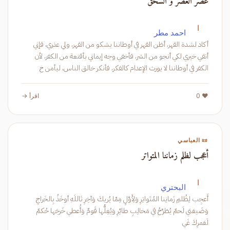
عصر العصر و السحق
ا
احمد مطر
أكاد لشدة القهر، أظن القهر في أوطاننا يشكو من القهر، ولي عذري، فإني
أتقي خيري لكي أنجو من الشر، فأخفي وجه إيماني بأقنعة من الكفر، لأن
الكفر في أوطاننا لا يورث الإعدام كالفكر، فأنكر خالق الناس، ليأمن خ
❤️ 0
اقرأ →
📜 العباسي
أعجب لظلم زماننا المتواتر
ا
البحتري
أَعجِب لِظُلمِ زَمانِنا المُتَواتِرِ وَلِأَوَّلٍ مِمّا يُريكَ وَآخِرِ تَاللَهِ أوخَذُ بِالخَراجِ
وَضَيعَتي لَحمٌ يُطَرَّحُ في مَخالِبِ طائِرِ وَيُغِلُّها قَومٌ وَأُعطي خَرجَها حُكمٌ
لَعَمرِكَ غَي