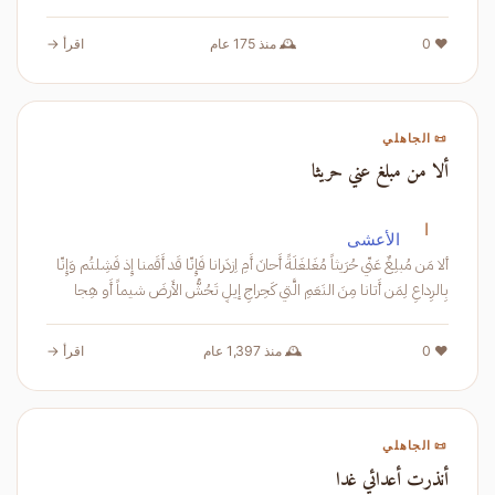
❤️ 0
🕰️ منذ 175 عام
اقرأ →
📜 الجاهلي
ألا من مبلغ عني حريثا
ا
الأعشى
ألا مَن مُبلِغٌ عَنّي حُرَيثاً مُغَلغَلَةً أَحانَ أَمِ اِزدَرانا فَإِنّا قَد أَقَمنا إِذ فَشِلتُم وَإِنّا
بِالرِداعِ لِمَن أَتانا مِنَ النَعَمِ الَّتي كَحِراجِ إيلٍ تَحُشُّ الأَرضَ شيماً أَو هِجا
❤️ 0
🕰️ منذ 1,397 عام
اقرأ →
📜 الجاهلي
أنذرت أعدائي غدا