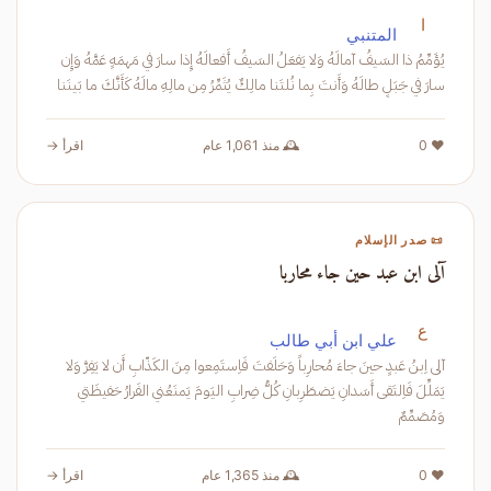
ا
المتنبي
يُؤَمِّمُ ذا السَيفُ آمالَهُ وَلا يَفعَلُ السَيفُ أَفعالَهُ إِذا سارَ في مَهمَهٍ عَمَّهُ وَإِن
سارَ في جَبَلٍ طالَهُ وَأَنتَ بِما نُلتَنا مالِكٌ يُثَمِّرُ مِن مالِهِ مالَهُ كَأَنَّكَ ما بَينَنا
❤️ 0
🕰️ منذ 1,061 عام
اقرأ →
📜 صدر الإسلام
آلى ابن عبد حين جاء محاربا
ع
علي ابن أبي طالب
آلى اِبنُ عَبدٍ حينَ جاءَ مُحارِباً وَحَلَفتَ فَاِستَمِعوا مِنَ الكَذّابِ أَن لا يَفِرَّ وَلا
يَمَلِّلَ فَاِلتَقى أَسَدانِ يَضطَرِبانِ كُلُّ ضِرابِ اليَومَ يَمنَعُني الفَرارُ حَفيظَتي
وَمُصَمِّمٌ
❤️ 0
🕰️ منذ 1,365 عام
اقرأ →