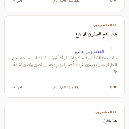
❤️ 0
🕰️ منذ 1,061 عام
اقرأ →
📜 المخضرمون
بدأنا بجمع الصفرين فلم ندع
ا
القعقاع بن عمرو
بَدَأنا بِجَمعِ الصُفَّرَينِ فَلَم نَدَع لِغَسّانَ أَنفاً فَوقَ تِلكَ المَناخِرِ صَبيحَةَ صَاحَ
الحارِثانِ وَمَن بِهِ سِوى نَفِرٍ نَجتَذُّهُم بِالبَواتِرِ وَجِئنا إِلى بُصرى وَبُصرى مُقيمَةٌ
فَأَ
❤️ 0
🕰️ منذ 1,401 عام
اقرأ →
📜 المعاصرون
هنا باقون