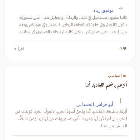
ت
توفيق زياد
كأننا عشرون مستحيل في اللد , والرملة , والجليل هنا .. غلى صدوركم ,
باقون كالجدار وفي حلوقكم كقطعة الزجاج , كالصبار وفي عيونكم زوبعة
من نار هنا .. على صدوركم , باقون كالجدار ننظف الصحون في الحانات
ونمل
❤️ 0
اقرأ →
📜 العباسي
أتزعم ياضخم اللغاديد أننا
أ
أبو فراس الحمداني
أَتَزعَمُ ياضَخمَ اللَغاديدِ أَنَّنا وَنَحنُ أُسودُ الحَربِ لانَعرِفُ الحَربا فَوَيلَكَ مَن
لِلحَربِ إِن لَم نَكُن لَها وَمَن ذا الَّذي يُمسي وَيُضحي لَها تِربا وَمَن ذا يَلُفُّ
الجَيشَ مِن جَنَبا