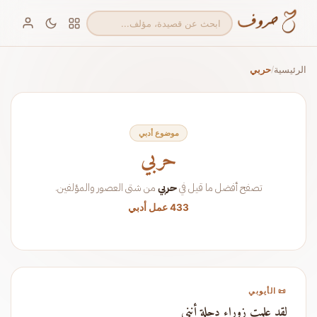
الرئيسية
حربي
/
موضوع أدبي
حربي
تصفح أفضل ما قيل في
حربي
من شتى العصور والمؤلفين.
433 عمل أدبي
📜 الأيوبي
لقد علمت زوراء دجلة أنني