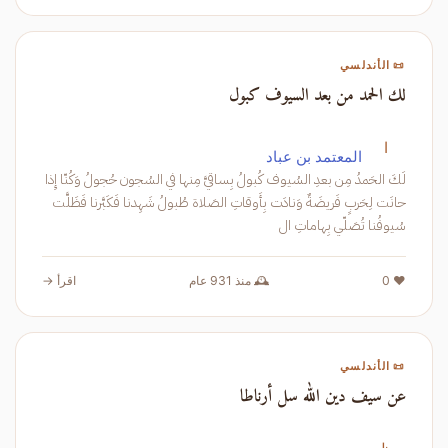
📜 الأندلسي
لك الحمد من بعد السيوف كبول
ا
المعتمد بن عباد
لَكَ الحَمدُ مِن بعدِ السُيوف كُبولُ بِساقيَّ مِنها في السُجون حُجولُ وَكُنّا إِذا
حانَت لِحَربٍ فَريضَةٌ وَنادَت بِأَوقاتِ الصَلاة طُبولُ شَهِدنا فَكَبَّرنا فَظَلَّت
سُيوفُنا تُصَلّي بِهاماتِ ال
❤️ 0
🕰️ منذ 931 عام
اقرأ →
📜 الأندلسي
عن سيف دين الله سل أرناطا