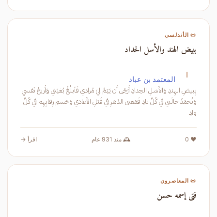
📜 الأندلسي
ببيض الهند والأسل الحداد
ا
المعتمد بن عباد
بِبيضِ الهِندِ وَالأَسَلِ الحِدادِ أُرَجّى أَن يَتِمَّ ليَ مُرادي فَأبلُغُ بُغيَتي وَأُريحُ نَفسي
وَتُحمَدُ حالَتي في كُلِّ نادِ فَمَعنى الدَهرِ في قَتلِ الأَعادي وَحَسمِ رِقابِهِم في كُلِّ
وادِ
❤️ 0
🕰️ منذ 931 عام
اقرأ →
📜 المعاصرون
فتى إسمه حسن