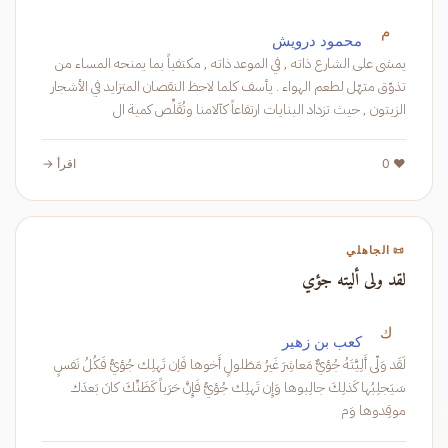
م
محمود درويش
يمشى على الشارع ذاته , في الموعد ذاته , مكتفياً بما يمنحه المساء من
تذوّق متهّل لطعم الهواء . يأسف كلما لاحظ النقصان المتزايد في الأشجار
الزيتون , حيث تزداد البنايات ارتفاعاً كآلامنا وتُقَلِّص كمية ال
❤️ 0
اقرأ →
📜 الجاهلي
لقد ولى أليته جؤي
ك
كعب بن زهير
لَقَد وَلّى أَلِيَّتَهُ جُؤيٌّ مَعاشِرَ غَيرُ مَطَلولٍ أَخوها فَاِن تَهلِك جُؤيُّ فَكُلُ نَفسٍ
سَيَجلِبُها كَذلِكَ جالِبوها وَإِن تَهلِك جُؤيُّ فَإِنَّ حَرَباً كَظَنِّكَ كانَ بَعدَك
موقِدوها وَم