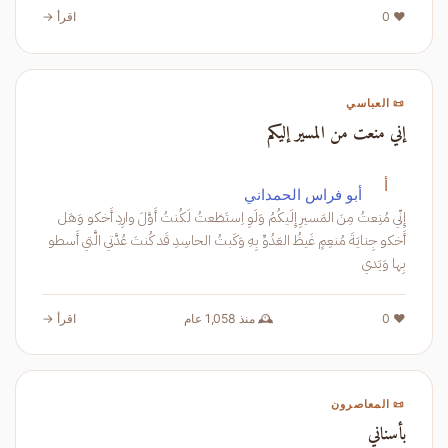
❤️ 0
اقرأ →
📜 العباسي
إني منعت من المسير إليكم
أ
أبو فراس الحمداني
إِنّي مُنِعتُ مِنَ المَسيرِ إِلَيكُمُ وَلَوِ اِستَطَعتُ لَكُنتُ أَوَّلَ وارِدِ أَخكو وَهَل
أَخكو جِنايَةَ مُنعِمٍ غَيظُ العَدُوِّ بِهِ وَكَبتُ الحاسِدِ قَد كُنتَ عُدَّتي الَّتي أَسطو
بِها وَيَدي
❤️ 0
🕰️ منذ 1,058 عام
اقرأ →
📜 المعاصرون
بأسناني