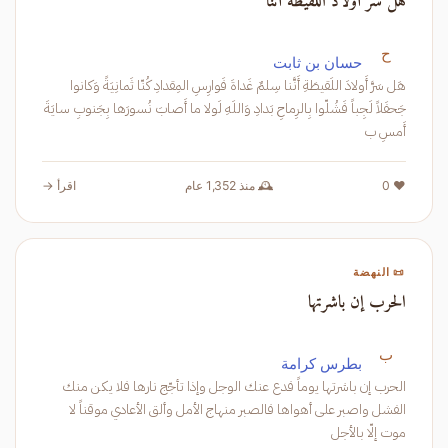
هل سر أولاد اللقيطة أننا
ح
حسان بن ثابت
هَل سَرَّ أَولادَ اللَقيطَةِ أَنَّنا سِلمٌ غَداةَ فَوارِسِ المِقدادِ كُنّا ثَمانِيَةً وَكانوا
جَحفَلاً لَجِباً فَشُلّوا بِالرِماحِ بَدادِ وَاللَهِ لَولا ما أَصابَ نُسورَها بِجَنوبِ سايَةَ
أَمسِ ب
❤️ 0
🕰️ منذ 1,352 عام
اقرأ →
📜 النهضة
الحرب إن باشرتها
ب
بطرس كرامة
الحرب إن باشرتها يوماً فدع عنك الوجل وإذا تأجّج نارها فلا يكن منك
الفشل واصبر على أهواها فالصبر منهاج الأمل وألق الأعادي موقناً لا
موت إلّا بالأجل