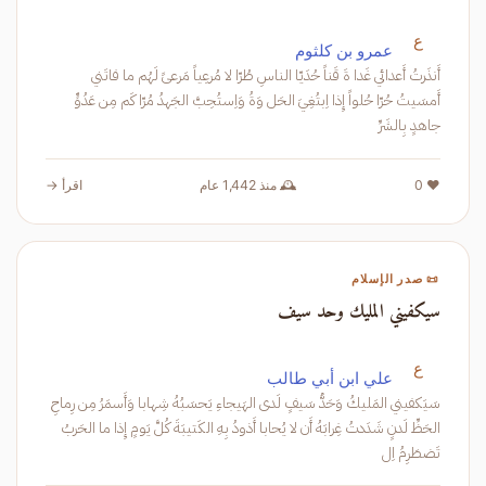
ع
عمرو بن كلثوم
أَنذَرتُ أَعدائي غَدا ةَ قَناً حُدَيّا الناسِ طُرّا لا مُرعِياً مَرعىً لَهُم ما فاتَني
أَمسَيتُ حُرّا حُلواً إِذا اِبتُغِيَ الحَل وَةُ وَاِستُحِبَّ الجَهدُ مُرّا كَم مِن عَدُوٍّ
جاهدٍ بِالشَرِّ
❤️ 0
🕰️ منذ 1,442 عام
اقرأ →
📜 صدر الإسلام
سيكفيني المليك وحد سيف
ع
علي ابن أبي طالب
سَيَكفيني المَليكُ وَحَدُّ سَيفٍ لَدى الهَيجاءِ يَحسَبُهُ شِهابا وَأَسمَرُ مِن رِماحِ
الحَظِّ لَدنٍ شَدَدتُ غِرابَهُ أَن لا يُحابا أَذودُ بِهِ الكَتيبَةَ كُلَّ يَومٍ إِذا ما الحَربُ
تَضطَرِمُ اِل