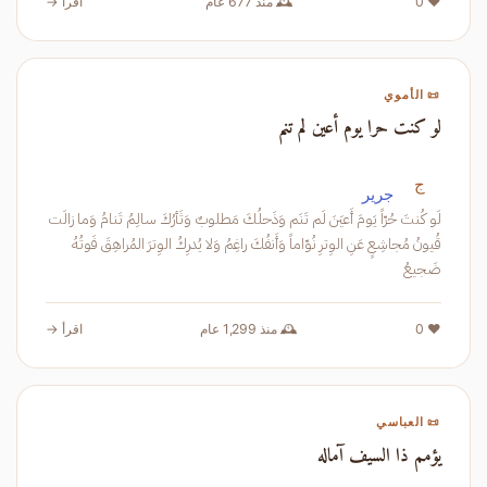
❤️ 0
🕰️ منذ 677 عام
اقرأ →
📜 الأموي
لو كنت حرا يوم أعين لم تنم
ج
جرير
لَو كُنتَ حُرّاً يَومَ أَعيَنَ لَم تَنَم وَذَحلُكَ مَطلوبٌ وَثَأرُكَ سالِمُ تَنامُ وَما زالَت
قُيونُ مُجاشِعٍ عَنِ الوِترِ نُوّاماً وَأَنفُكَ راغِمُ وَلا يُدرِكُ الوِترَ المُراهِقَ فَوتُهُ
ضَجيعُ
❤️ 0
🕰️ منذ 1,299 عام
اقرأ →
📜 العباسي
يؤمم ذا السيف آماله