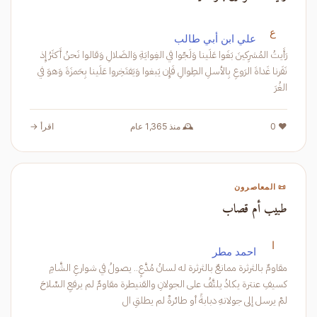
ع
علي ابن أبي طالب
رَأَيتُ المُشرِكينَ بَغَوا عَلَينا وَلَجّوا في الغِوايَةِ وَالضَلالِ وَقالوا نَحنُ أَكثَرُ إِذ
نَفَرنا غَداةَ الرَوعِ بِالأسلِ الطِوالِ فَإِن يَبغوا وَيَفتَخِروا عَلَينا بِحَمزَةَ وَهوَ في
الغُرَ
❤️ 0
🕰️ منذ 1,365 عام
اقرأ →
📜 المعاصرون
طبيب أم قصاب
ا
احمد مطر
مقاومٌ بالثرثرة ممانعٌ بالثرثرة له لسانُ مُدَّعٍ.. يصولُ في شوارعِ الشَّامِ
كسيفِ عنترة يكادُ يلتَّفُ على الجولانِ والقنيطرة مقاومٌ لم يرفعِ السِّلاحَ
لمْ يرسل إلى جولانهِ دبابةً أو طائرةْ لم يطلقِ ال