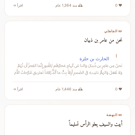
❤️ 0
🕰️ منذ 1,364 عام
اقرأ →
📜 الجاهلي
نحن من عامر بن ذبيان
ا
الحارث بن حلزة
نَحنُ مِن عامِرٍ بن ذُبيانَ وَالنا سُ كَهامٍ مَحارُهُم لِلقُبورِ إِنَّما العَجزُ أَن تُهُمَّ
وَلا تَفعَلَ وَالهَمُّ ناشِبٌ في الضَميرِ أَرِقاً بِتُّ ما أَلَذُّ رُقاداً تَعتَريني مُبَرِّحاتُ الأُم
❤️ 0
🕰️ منذ 1,446 عام
اقرأ →
📜 النهضة
أبيت والسيف يعلو الرأس تسليماً