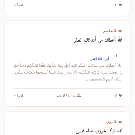
❤️ 0
اقرأ →
📜 الأندلسي
الله أعطاك من أعدائك الظفرا
ا
ابن قلاقس
اللهُ أعطاكَ من أعدائكَ الظَفَرا فلم تُبَقِّ لهُمْ ناباً ولا ظِفْرا قلّدْتَهُم منَناً حتى
إذا عجِزَتْ عنها رقابُهُمُ قلدْتَهُم بَتْرا سَرَوا إليكَ فلما أصبحوا حكمَتْ بيضُ
الظُبى أنهم لا يحمَدون س
❤️ 0
🕰️ منذ 854 عام
اقرأ →
📜 الأموي
لقد ترك الحروب نساء قيس