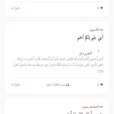
❤️ 0
اقرأ →
📜 الأموي
أبني لجيم إنكم ألجمتم
ا
الفرزدق
أَبَني لُجَيمٍ إِنَّكُم أَلجَمتُمُ فَلَمَن يُجاريكُم أَشَدُّ لِجامِ فَأَساً تُصيبُ لَهاتَهُ
يَلقى الَّذي تَلقى نَواجِذُهُ أَشَدَّ زِحامِ فَلَأَمدَحَنَّ بَني حَنيفَةَ مِدحَةً بِالحَقِّ أَهلَ
رَواج
❤️ 0
🕰️ منذ 1,294 عام
اقرأ →
📜 المخضرمون