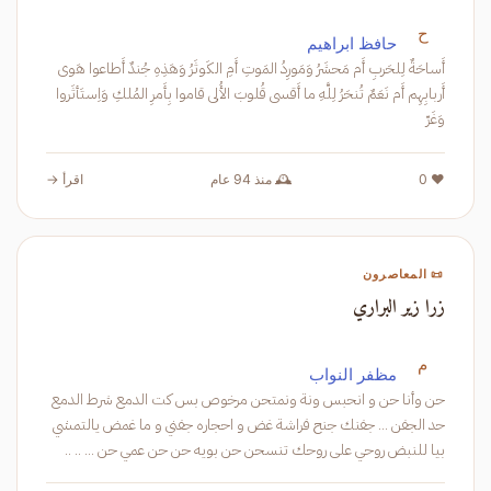
ح
حافظ ابراهيم
أَساحَةٌ لِلحَربِ أَم مَحشَرُ وَمَورِدُ المَوتِ أَمِ الكَوثَرُ وَهَذِهِ جُندٌ أَطاعوا هَوى
أَربابِهِم أَم نَعَمٌ تُنحَرُ لِلَّهِ ما أَقسى قُلوبَ الأُلى قاموا بِأَمرِ المُلكِ وَاِستَأثَروا
وَغَرّ
❤️ 0
🕰️ منذ 94 عام
اقرأ →
📜 المعاصرون
زرا زير البراري
م
مظفر النواب
حن وأنا حن و انحبس ونة ونمتحن مرخوص بس كت الدمع شرط الدمع
حد الجفن ... جفنك جنح فراشة غض و احجاره جفني و ما غمض يالتمشي
بيا للنبض روحي على روحك تنسحن حن بويه حن حن عمي حن ... .. ..
عيونك زرازير البرار