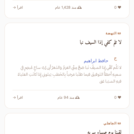
❤️ 0
🕰️ منذ 1,428 عام
اقرأ →
📜 النهضة
لا تلم كفي إذا السيف نبا
ح
حافظ ابراهيم
لا تَلُم كَفّي إِذا السَيفُ نَبا صَحَّ مِنّي العَزمُ وَالدَهرُ أَبى رُبَّ ساعٍ مُبصِرٍ في
سَعيِهِ أَخطَأَ التَوفيقَ فيما طَلَبا مَرحَباً بِالخَطبِ يَبلوني إِذا كانَتِ العَلياءُ
فيهِ السَبَبا عَق
❤️ 0
🕰️ منذ 94 عام
اقرأ →
📜 الجاهلي
لقينا يوم صهباء سريه