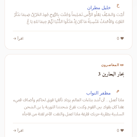
خ
خليل مطران
أَبَيْتَ وَالسَّيْفُ يَعْلُو الرَّأْسَ تَسْلِيماً وَجُدْتَ بِالرُّوحِ جُودَ الحُرِّ إنْ ضِيمَا تذَكُرُ
العُرْبُ وَالأَحْداثُ مُنْسِيَةُ مَا كَانَ إذْ مَلَكُوا الدُّنْيَا لَهُْمْ خِيمَا للهِ يَا عُ
❤️ 0
اقرأ →
📜 المعاصرون
بحار البحارين 3
م
مظفر النواب
ماذا أعمل ... أن أشد بذاءات العالم يزداد تألقها فوق لحاكم وأضاف قميء
عفنا كان يقوك بين القوم وكنت تفرغ شحنتنا الثورية يا بن الشحن
السلبية بطارية حزبك فارغة ماذا اعمل والتفت الآخر لفتة من فاجأه
الحيض و
❤️ 0
اقرأ →