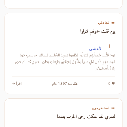
📜 الجاهلي
يوم قفت حمولهم فتولوا
ا
الأعشى
يَومَ قَفَّت حُمولُهُم فَتَوَلَّوا قَطَّعوا مَعهَدَ الخَليطِ فَشاقوا جاعِلاتٍ جَوزَ
اليَمامَةِ بِالأَش مُلِ سَيراً يَحُثُّهُنَّ اِنطِلاقُ جازِعاتٍ بَطنَ العَتيقِ كَما تَم ضي
رِقاقٌ أَمامَهُنَّ رِ
❤️ 0
🕰️ منذ 1,397 عام
اقرأ →
📜 المخضرمون
لعمري لقد حكت رحى الحرب بعدما