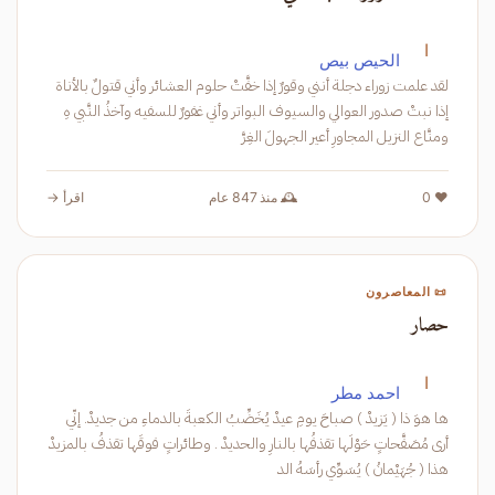
ا
الحيص بيص
لقد علمت زوراء دجلة أنني وقورٌ إذا خفَّتْ حلوم العشائر وأني قتولٌ بالأناة
إذا نبتْ صدور العوالي والسيوف البواتر وأني غفورٌ للسفيه وآخذُ النَّبي هِ
ومنَّاع النزيل المجاورِ أعير الجهولَ الغِرَّ
❤️ 0
🕰️ منذ 847 عام
اقرأ →
📜 المعاصرون
حصار
ا
احمد مطر
ها هوَ ذا ( يَزيدْ ) صباحَ يومِ عيدْ يُخَضِّبُ الكعبةَ بالدماءِ من جديدْ. إنّي
أرى مُصَفَّحاتٍ حَوْلَها تقذفُها بالنارِ والحديدْ . وطائراتٍ فوقَها تقذفُ بالمزيدْ
هذا ( جُهَيْمانُ ) يُسَوِّي رأسَهُ الد