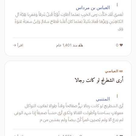
ا
العباس بن مرداس
لَعَمري لَقَد حَكَّت رَحى الحَربِ بَعدَما أَطارَت لُؤَيّاً قَبلُ شَرقاً وَمَغرِبا بَقِيَّةَ آلِ
الكاهِنَينِ وَعِزَّها فَعادَ ذَليلاً بَعدَما كانَ أَغلَبا فَطاحَ سَلامٌ وَاِبنُ سَعيَةَ عَنوَةً
وَق
❤️ 0
🕰️ منذ 1,401 عام
اقرأ →
📜 العباسي
أرى الشطرنج لو كانت رجالا
ا
المتنبي
أرى الشطرنج لو كانت رجالا تهزُّ صفائحاً وقناً طِوالا لغادرت الثواكل
معولاتٍ بساحتنا وأطولت القتالا ولكني أرى خشباً ضعيفاً إذا شهد الوغى
لم يَدع آلا ولم يُصدِرن حُمراً كُنَّ بيضاً ولم يغشين من م