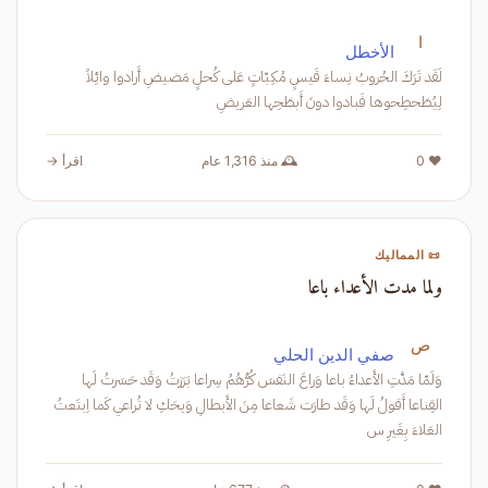
ا
الأخطل
لَقَد تَرَكَ الحُروبُ نِساءَ قَيسٍ مُكِبّاتٍ عَلى كُحلٍ مَضيضِ أَرادوا وائِلاً
لِيُطَحطِحوها فَبادوا دونَ أَبطَحِها العَريضِ
❤️ 0
🕰️ منذ 1,316 عام
اقرأ →
📜 المماليك
ولما مدت الأعداء باعا
ص
صفي الدين الحلي
وَلَمّا مَدَّتِ الأَعداءُ باعا وَراعَ النَفسَ كُرُّهُمُ سِراعا بَرَزتُ وَقَد حَسَرتُ لَها
القِناعا أَقولُ لَها وَقَد طارَت شَعاعا مِنَ الأَبطالِ وَيحَكِ لا تُراعي كَما اِبتَعتُ
العَلاءَ بِغَيرِ س