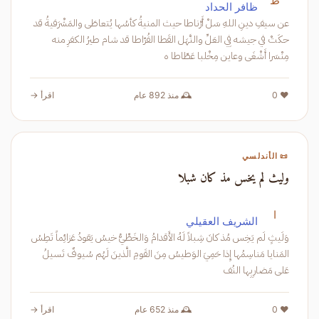
ظ
ظافر الحداد
عن سيفِ دينِ اللهِ سَلْ أَرْناطا حيث المنيةُ كأسُها يُتعاطَى والمَشْرَفيةُ قد
حكَتْ في جيشه فِي العَلِّ والنَّهَل القَطا الفُرّاطا قد شام طيرُ الكفرِ منه
مِنْسَرا أَشْغَى وعاين مِخْلبا عَطّاطا ه
❤️ 0
🕰️ منذ 892 عام
اقرأ →
📜 الأندلسي
وليث لم يخس مذ كان شبلا
ا
الشريف العقيلي
وَلَيثٍ لَم يَخِس مُذ كانَ شِبلاً لَهُ الأَقدامُ وَالخَطِّيُّ خيسُ يَقودُ عَزائِماً تَطِسُ
المَنايا مَناسِمُها إِذا حَمِيَ الوَطيسُ مِنَ القَومِ الَّذينَ لَهُم سُيوفٌ تَسيلُ
عَلى مَضارِبِها النُف
❤️ 0
🕰️ منذ 652 عام
اقرأ →