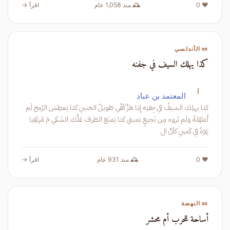
❤️ 0
🕰️ منذ 1,058 عام
اقرأ →
📜 الأندلسي
كذا يهلك السيف في جفنه
ا
المعتمد بن عباد
كذا يهلِك السَيفُ في جِفنِه إِذا هَزَّ كَفّي طَويلُ الحَنينِ كذا يَعطِش الرُمح لَم
أَعتَقِلهُ وَلَم تَروه مِن نَجيعٍ يَميني كذا يَمنَع الطَرف عَلَّك الشَكي مَ مُرتَقِيا
غِرّةً في كَمينِ كأنَّ ال
❤️ 0
🕰️ منذ 931 عام
اقرأ →
📜 النهضة
أساحة للحرب أم محشر