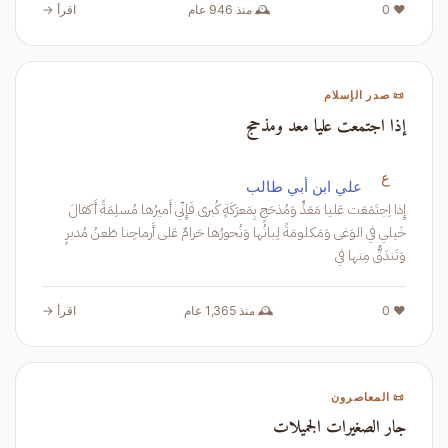
❤️ 0
🕰️ منذ 946 عام
اقرأ →
📜 صدر الإسلام
إذا اجتمعت عليا معد ومذحج
ع
علي ابن أبي طالب
إِذا اِجتَمَعَت عَليا مَعَدٍّ وَمُذحَجٍ بِمَعرَكَةٍ كُبرى فَإِنّي أَميرُها مُسلِمَةً أَكفالَ
خَيلي في الوَغى وَمَكلومَةً لِبانُها وَنُحورُها حَرامٌ عَلى أَرماحِنا طَعنُ مُدبرٍ
وَتَندَقُّ مِنها في
❤️ 0
🕰️ منذ 1,365 عام
اقرأ →
📜 المعاصرون
جار الصغيرات الجميلات