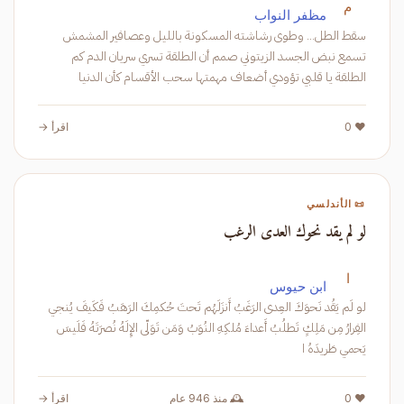
م
مظفر النواب
سقط الطل... وطوى رشاشته المسكونة بالليل وعصافير المشمش
تسمع نبض الجسد الزيتوني صمم أن الطلقة تسري سريان الدم كم
الطلقة يا قلبي تؤودي أضعاف مهمتها سحب الأقسام كأن الدنيا
إنسحبت أعطى الصلية حريتها فتماد
❤️ 0
اقرأ →
📜 الأندلسي
لو لم يقد نحوك العدى الرغب
ا
ابن حيوس
لو لَم يَقُد نَحوَكَ العِدى الرَغَبُ أَنزَلَهُم تَحتَ حُكمِكَ الرَهَبُ فَكَيفَ يُنجي
الفِرارُ مِن مَلِكٍ تَطلُبُ أَعداءَ مُلكِهِ النُوَبُ وَمَن تَوَلّى الإِلَهُ نُصرَتَهُ فَلَيسَ
يَحمي طَريدَهُ ا
❤️ 0
🕰️ منذ 946 عام
اقرأ →