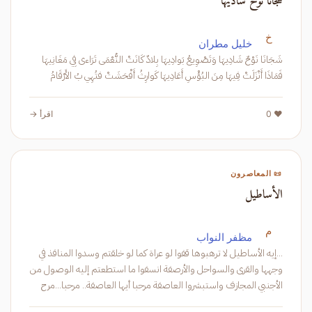
شجانا نوح شاديها
خ
خليل مطران
شَجَانَا نَوْحٌ شَادِيهَا وَتَصْوِيعُ بَوادِيهَا بِلادٌ كَانَتْ النُّعْمَى تَرَاءى فِي مَغَانِيهَا
فَمَاذَا أَنْزَلَتْ فِيهَا مِنَ البُؤْسِ أَعَادِيهَا كَوارِثُ أَفْحَشَتْ فتُهِي بُ الأَرْقَامُ
❤️ 0
اقرأ →
📜 المعاصرون
الأساطيل
م
مظفر النواب
...إيه الأساطيل لا ترهبوها قفوا لو عراة كما لو خلقتم وسدوا المنافذ في
وجهها والقرى والسواحل والأرصفة انسفوا ما استطعتم إليه الوصول من
الأجنبي المجازف واستبشروا العاصفة مرحبا أيها العاصفة.. مرحبا...مرح