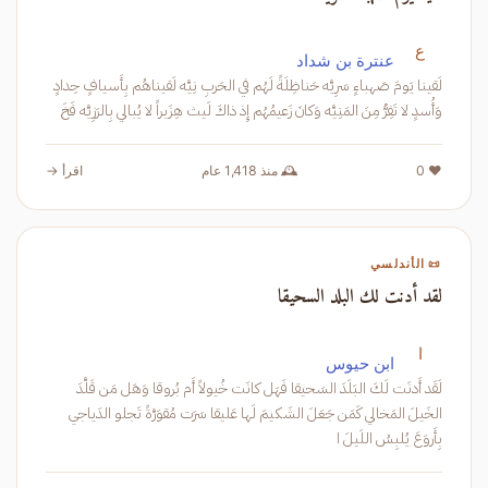
ع
عنترة بن شداد
لَقينا يَومَ صَهباءٍ سَرِيَّه حَناظِلَةً لَهُم في الحَربِ نِيَّه لَقيناهُم بِأَسيافٍ حِدادٍ
وَأُسدٍ لا تَفِرُّ مِنَ المَنِيَّه وَكانَ زَعيمُهُم إِذ ذاكَ لَيث هِزَبراً لا يُبالي بِالرَزِيَّه فَخَ
❤️ 0
🕰️ منذ 1,418 عام
اقرأ →
📜 الأندلسي
لقد أدنت لك البلد السحيقا
ا
ابن حيوس
لَقَد أَدنَت لَكَ البَلَدَ السَحيقا فَهَل كانَت خُيولاً أَم بُروقا وَهَل مَن قَلَّدَ
الخَيلَ المَخالي كَمَن جَعَلَ الشَكيمَ لَها عَليقا سَرَت مُقوَرَّةً تَجلو الدَياجي
بِأَروَعَ يُلبِسُ اللَيلَ ا