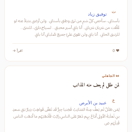
ت
توفيق زياد
بأسناني ، سأحمي كلّ شبرٍ من ثرى وطني بأسناني . ولن أرضى بديلاً عنه لو
عُلّقت من شريان شرياني . أنا باقٍ أسير محبتي .. لسياج داري ، للندى ..
للزنبق الحاني . أنا باقٍ ولن تقوى عليّ جميع صُلباني أنا باقٍ
❤️ 0
اقرأ →
📜 الجاهلي
لمن طلل لم يعف منه المذانب
ع
عبيد بن الأبرص
لِمَن طَلَلٌ لَم يَعفُ مِنهُ المَذانِبُ فَجَنبا حِبِرٍّ قَد تَعَفّى فَواهِبُ دِيارُ بَني سَعدِ
بنِ ثَعلَبَةَ الأولى أَذاعَ بِهِم دَهرٌ عَلى الناسِ رائِبُ فَأَذهَبَهُم ما أَذهَبَ الناسَ
قَبلَهُم ض