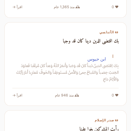
❤️ 0
🕰️ منذ 1,365 عام
اقرأ →
📜 الأندلسي
بك اقتضى الدين دينا كان قد وجبا
ا
ابن حيوس
بِكَ اِقتَضى الدينُ دَيناً كانَ قَد وَجَبا وَأَنجَزَ اللَهُ وَعداً كانَ مُرتَقَبا فَعاوَدَ
الجَدبُ خِصباً وَالمُباحُ حِمىً وَالأَمنُ مُستَوطِناً وَالخَوفُ مُغتَرِبا أَنارَ رَأيُكَ
وَالأَيّامُ داجِ
❤️ 0
🕰️ منذ 946 عام
اقرأ →
📜 صدر الإسلام
رأيت المشركين بغوا علينا