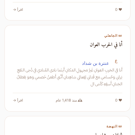
❤️ 0
اقرأ →
📜 الجاهلي
أنا في الحرب العوان
ع
عنترة بن شداد
أَنا في الحَربِ العَوانِ غَيرُ مَجهولِ المَكانِ أَينَما نادى المُنادي في دُجى النَقعِ
يَراني وَحُسامي مَع قَناتي لِفِعالي شاهِدانِ أَنَّني أَطعَنُ خَصمي وَهوَ يَقظانُ
الجَنانِ أَسقِهِ كَأسَ ال
❤️ 0
🕰️ منذ 1,418 عام
اقرأ →
📜 النهضة