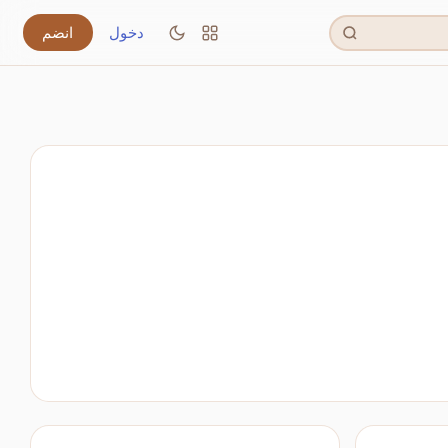
دخول
انضم