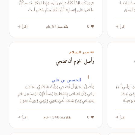
رَجَ الحُسامُ مِنَ الجِلاءِ وَبَقيتَ لِلدُنيا
هِيَ ذِكرٌ خالِدٌ لَكِنَّهُ عابِسُ الوَجهِ إِذا الذِكرُ اِبتَسَم كُلُّ
َرِثتَ أَعمارَ العِدى
ما فيها عَلى إِعجازِها أَنَّها قَبرٌ لِجَبّارٍ حُطَم لَيتَ
اقرأ →
❤️ 0
🕰️ منذ 94 عام
اقرأ →
📜 صدر الإسلام
وأصل الحزم أن تضحي
ا
الحسين بن علي
فَ القَومُ ضَبَّه وَأُمَّهُ الطُرطُبَّه رَمَوا بِرَأسِ أَبيهِ
وَأَصلُ الحَزمِ أَن تُضحي وَرَبُّكَ عَنكَ في الحالاتِ
لبَه فَلا بِمَن ماتَ فَخرٌ وَلا بِمَن نيكَ
راضِ وَأَن تَعتاضَ بِالتَخليطِ رُشداً فَإِنَّ الرُشدَ مِن خَيرِ
اِعتِياضِ وَدَع عَنكَ الَّذي يُغوي وَيُردي وَيورثُ طولَ
حُزنٍ وَاِرتِماضِ وَ
اقرأ →
❤️ 0
🕰️ منذ 1,346 عام
اقرأ →