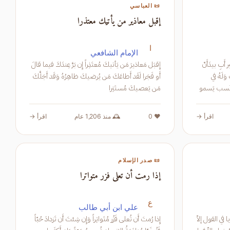
📜 العباسي
إقبل معاذير من يأتيك معتذرا
ا
الإمام الشافعي
أَنتَ هام العزّ لِلرتب وَالمَعالي يا اِبن خَير أَبِ بيدَأَنّ
إِقبَل مَعاذيرَ مَن يَأتيكَ مُعتَذِراً إِن بَرَّ عِندَكَ فيما قالَ
المَجد لَيسَ لَهُ بِسِوى الأشراف مِن أَرَبِ وَلَهُ في
أَو فَجَرا لَقَد أَطاعَكَ مَن يُرضيكَ ظاهِرُهُ وَقَد أَجَلَّكَ
كم نَسبٌ يا لَهُ بِالفَضل مِن نَسَبِ نَسب يَسمو
مَن يَعصيكَ مُستَتِرا
اقرأ →
❤️ 0
🕰️ منذ 1,206 عام
اقرأ →
📜 صدر الإسلام
إذا رمت أن تعلى فزر متواترا
ع
علي ابن أبي طالب
ام من السجع ولا تَجريا في القول إلاّ
إِذا رُمتَ أَن تُعلى فَزُر مُتَواتِراً وَإِن شِئتَ أَن تَزدادَ حُبّاً