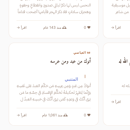
ليل موسيقية
النحس ليس لها ذكرُ ليالي صدودٍ وانقطاعٍ وجفوةٍ
 من شاعر
وهجران ساداتٍ فلا ذكرَ الهجر فأيامها أضحت قتاماً
لي المعتمة
ودجنةً ليالي لا نجم يضيء ولا بدر فراشي فيها
حشوه الهم وا
اقرأ →
❤️ 0
🕰️ منذ 143 عام
اقرأ →
📜 العباسي
لله له
أنوك من عبد ومن عرسه
ا
المتنبي
ه له
أَنوَكُ مِن عَبدٍ وَمِن عِرسِهِ مَن حَكَّمَ العَبدَ عَلى نَفسِهِ
وَإِنَّما يُظهِرُ تَحكيمُهُ تَحَكُّمَ الإِفسادِ في حِسِّهِ ما مَن
يَرى أَنَّكَ في وَعدِهِ كَمَن يَرى أَنَّكَ في حَبسِهِ العَبدُ ل
اقرأ →
❤️ 0
🕰️ منذ 1,061 عام
اقرأ →