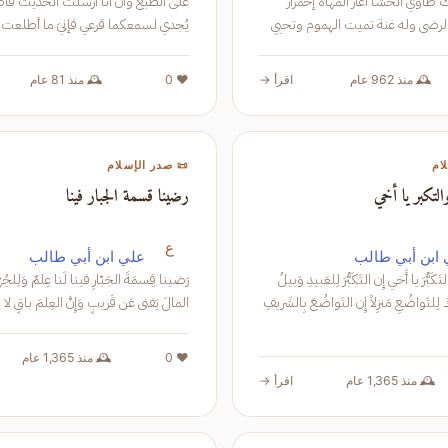
اوي الحشا أعار المهاة إحمرار
لرضى وله غنة تميت الهموم وتحيي
يُجدي لسمعكما قرعي فإنيَ م
خذ أشهب عن مالك عن ابن شهاب
حقيقة لمست
بترك الخلاف على جمعهم
بعد
🕰️ منذ 962 عام
اقرأ →
❤️ 0
🕰️ منذ 81 عام
ام
📜 صدر الإسلام
التكبر يا أخي
رضينا قسمة الجبار فينا
ع
ابن أبي طالب
علي ابن أبي طالب
وَدَعِ التَجَبُّرَ وَالتَكَبُّرَ يا أَخي إِن التَكَبُّرَ لِلعَبيدِ وَبيلُ
وَاَجعَل فُؤادَكَ لِلتَواضُعِ مَنزِلاً إِن التَواضُعَ بِالشَريفِ
المالَ يَفنى عَن قَريبٍ وَإِنَّ العِلمَ باقٍ لا يزالُ
❤️ 0
🕰️ منذ 1,365 عام
🕰️ منذ 1,365 عام
اقرأ →