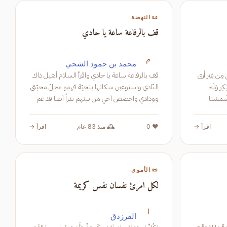
📜 النهضة
قف بالرفاعة ساعة يا حادي
م
محمد بن حمود الشحي
يعيبُ رِجالٌ زَماناً مَضى وَما لِزَمانٍ مَضى مِن غِيَر أَرى
قف بالرفاعة ساعة يا حادي واقرأ السلام أهيل ذاك
اللَيلَ يَجري كَعَهدي بِهِ وَأَنَّ النَهارَ عَلَينا يَكِر وَلَم
النّادي واستوعبن سكانها بتحيّة فهمو محلّ محبّتي
 تَنكَشف شَمسُنا
وودادي واخصص أخي من بينهم بدراً أضا قد عم
منه النّور كلّ بلاد نجل الفخام مبارك بن عليّ من
سبق الكر
اقرأ →
❤️ 0
🕰️ منذ 83 عام
اقرأ →
📜 الأموي
لكل امرئ نفسان نفس كريمة
ا
الفرزدق