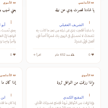
📜 الأندلسي
📜 الأموي
يا شادنا قصرت يدي عن نيله
بعني نسيب و
ا
أ
الشريف العقيلي
أبو 
يا شادِناً قَصُرَت يَدي عَن نَيلِهِ مِن بَعدِ ما كانَت بِهِ
تَتَمَسَّكُ لا تَحسَبَنّي في الهَوى بِكَ مُشرِكاً أَحَداً فَإِن
أَفعَلَ فَإِنّي مُشرِكُ
تَبقى
❤️ 0
🕰️ منذ 652 عام
اقرأ →
❤️ 0
📜 الأموي
📜 الأندلسي
وإذا رزقت من النوافل ثروة
إذا كان ما ق
ا
ا
المقنع الكندي
ابن 
وَإِذا رُزِقتَ مِن النَّوافِل ثَروَةً فَاِمنَح عَشيرَتَكَ الأَداني
إذا كان ما ق