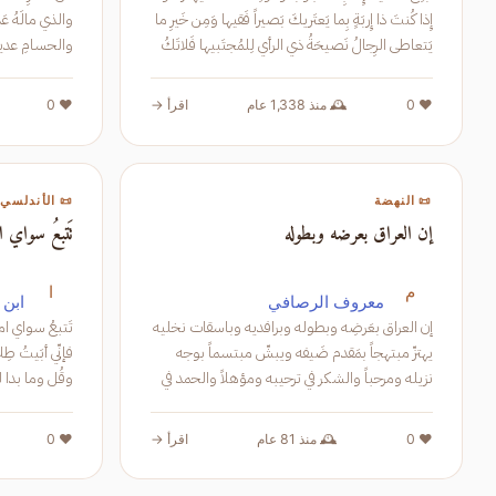
إِذا كُنتَ ذا إِربَةٍ بِما يَعتَريكَ بَصيراً فَقيها وَمِن خَيرِ ما
يَتعاطى الرِجالُ نَصيحَةُ ذي الرأيِ لِلمُجتَبيها فَلاتَكُ
مِ
الجوادُ البخيلُ أَن
❤️ 0
🕰️ منذ 1,338 عام
اقرأ →
❤️ 0
📜 النهضة
📜 الأندلسي
إن العراق بعرضه وبطوله
تَتبعُ سواي ا
م
ا
معروف الرصافي
ابن 
إن العراق بعَرضِه وبطوله وبرافديه وباسقات نخليه
تَتبعُ سواي ام
يهتزّ مبتهجاً بمَقدم ضَيفه ويبشّ مبتسماً بوجه
فإنّي أبَيتُ طِ
نزيله ومرحباً والشكر في ترحيبه ومؤهلاً والحمد في
وقُل وما بدا 
تأهليه بربيب لبنان بريحانِّيه بكبير معشره بفخر قبي
❤️ 0
🕰️ منذ 81 عام
اقرأ →
❤️ 0