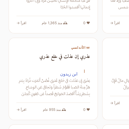
على الطبع وأن أنا أرسلت الحديث فأصْغيا وإلاّ فما
فَزُر غَبّا مُنادَمَةُ الإِنسانِ تُحسِنُ مَرّةً وَإِن أَكثَروا
ا أطلعت شمس
إِدمانَها أَفسَدوا الحُبّا
مع إلاّ لتَغرُب في السمع ولست أبالي
اقرأ →
❤️ 0
🕰️ منذ 1,365 عام
اقرأ →
📜 الأندلسي
عذري إن عذلت في خلع عذري
ا
ابن زيدون
رَضينا قِسمَةَ الجَبّارِ فينا لَنا عِلمٌ وَلِلجُهّالِ مالُ فَإِنَّ
عِذَري إِن عَذَلتَ في خَلعِ عُذري غُصُنٌ أَثمَرَت ذُراهُ بِبَدرِ
هَزَّ مِنهُ الصَبا فَقَوَّمَ شَطراً وَتَجافى عَنِ الوِشاحِ
بِشَطرِ رَشَأٌ أَقصَدَ الجَوانِحَ قَصداً عَن جُفونٍ كُحِلنَ
عَمداً بِسِ
اقرأ →
❤️ 0
🕰️ منذ 955 عام
اقرأ →