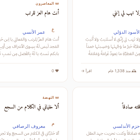
📜 المعاصرون
لا تهب لي إنني
أنت هام العز للرتب
ع
الأسود الدؤلي
عمر الأنسي
بِعني نُسَيبُ وَلا تَهَب لي إِنَّني لا أَستَثيبُ وَلا أُثيبُ
الواهِبا إِنَّ العَطيَّةَ خَيرُ ما وَجَّهتَها وَحَسِبتَها حَمداً
وَأَجراً واجِبا وَمِنَ العَطيَّةِ ما يَعودُ غَرامَةً وَمَلامَةً
باب
بِكُم شَرَفاً فَوق فرق السَ
🕰️ منذ 1,338 عام
اقرأ →
❤️ 0
📜 النهضة
لته صادقاً
ألا خلياني في الكلام من السجع
م
حزم الأندلسي
معروف الرصافي
لته صادقاً وكنت تحريت جهد المقل
ألا خَليِّاني في الكل