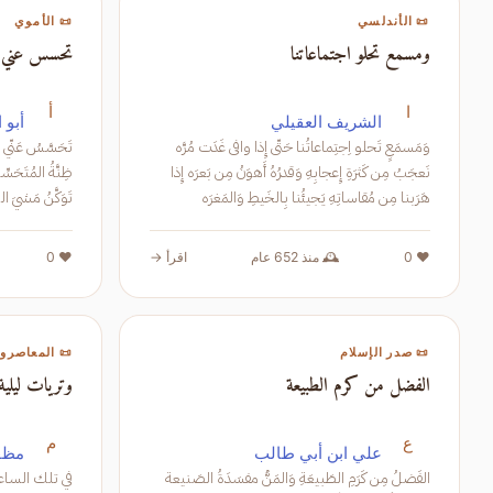
📜 الأموي
📜 الأندلسي
هون الشكاه
ومسمع تحلو اجتماعاتنا
أ
ا
دؤلي
الشريف العقيلي
وَمَسمَعٍ تَحلو اِجتِماعاتُنا حَتّى إِذا وافى غَدَت مُرَّه
نَعجَبُ مِن كَثرَةِ إِعجابِهِ وَقدرُهُ أَهوَنُ مِن بَعرَه إِذا
هَرَبنا مِن مُقاساتِهِ يَجيئُنا بِالخَيطِ وَالمَغرَه
وَخَرجَةٌ ت
❤️ 0
اقرأ →
🕰️ منذ 652 عام
❤️ 0
 المعاصرون
📜 صدر الإسلام
وتريات ليلية
الفضل من كرم الطبيعة
م
ع
نواب
علي ابن أبي طالب
الفَضلُ مِن كَرَمِ الطَبيعَةِ وَالمَنُّ مفسَدَةُ الصَنيعة