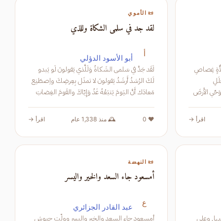
📜 الأموي
لقد جد في سلمى الشكاة وللذي
أ
أبو الأسود الدؤلي
تَلَألَأَ في مُمَلَّأَةٍ غِصاصِ
لَقَد جَدَّ في سَلمى الشَكاةُ وَلَلَّذي يَقولونَ لَو يَبدو
مِن خَلَلِ
لَكَ الرُشدُ أَرشَدُ يَقولونَ لا تمذَل بِعِرضِكَ واِصطَنِع
اصِ سَحابٍ ذاتِ أَسحَمَ مُكفَهِرٍّ تُوَحّي الأَرضَ
مَعادَك أَنَّ اليَومَ يَتبَعُهُ غَدُ وَإِيّاكَ والقَومَ الغِضابَ
فَإِنَّهُم ب
اقرأ →
❤️ 0
🕰️ منذ 1,338 عام
اقرأ →
📜 النهضة
أمسعود جاء السعد والخير واليسر
ع
عبد القادر الجزائري
يها, وعلى
أمسعود جاء السعد والخير واليسر وولّت جيوش