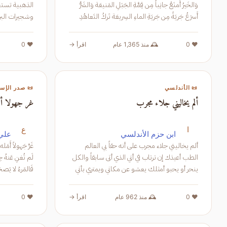
وَالخَيرُ أَمنَعُ جانِباً مِن قِمَّةِ الجَبَلِ المَنيعَة وَالشَرُّ
الذهب
أَسرَعُ جَريَةً مِن جَريَةِ الماءِ السِريعَة تَركُ التَعاهُدِ
لِلصَدي
النهدين إناء **** في ت
❤️ 0
🕰️ منذ 1,365 عام
اقرأ →
❤️ 0
📜 الأندلسي
📜 صدر الإسل
ألم يخاليني جلاء مجرب
غر جهولا أم
ا
ع
ابن حزم الأندلسي
علي 
ألم يخاليني جلاء مجرب على أنه حقاً بي العالم
الطب أعيذك إن ترتاب في أني الذي أتى سابقاً والكل
ينحر أو يحبو أمثلك يعشو عن مكاني ويمتري بأني
فَالمَرءُ لا يَصحَبُهُ في القَبرِ إِل
من أفلاك ذا الأدب القطب أيخفني عليك البرد ليلة
تمه ولم يستتر
❤️ 0
🕰️ منذ 962 عام
اقرأ →
❤️ 0