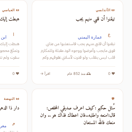
📜 الأندلسي
📜 العباسي
تيقنوا أن قلبي منهم يجب
هبطت إليك م
ع
ا
عمارة اليمني
ابن 
تيقنوا أن قلبي منهم يجب فاستعذبوا من عذابي
فوق مايجب وأعرضوا ووجوه الود مقبلة وللمكارم
قلب ليس ينقلب ولو قدرت لأسلاني عقوقهم وكم
عقوق سلت أم به وأب إن لم يكن ذلك الإعراض
عن ملل فسوف ترضيهم العت
فلما واصلت ألفت مجاورة الخراب 
❤️ 0
🕰️ منذ 852 عام
اقرأ →
❤️ 0
💬
📜 النهضة
سٌئل حكيم :كيف اعرف صديقي المخلص:
دار ذا الدهر
قال:امنعه واطلبه..فان اعطاك فذاك هو .. وان
منعك فالله المستعان
م
معرو