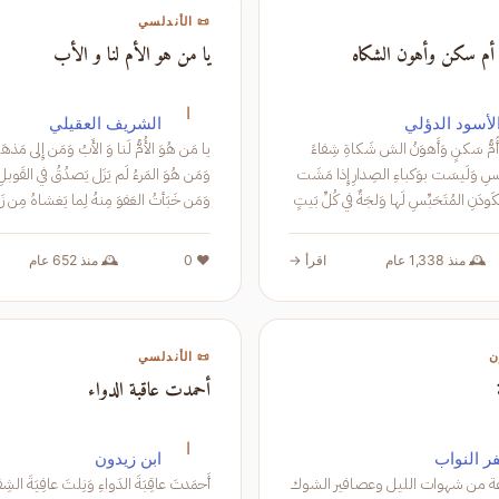
📜 الأندلسي
يا من هو الأم لنا و الأب
تحسس عني أم سكن وأ
ا
الشريف العقيلي
أبو الأسود ال
َ الأَبُ وَمَن إِلى مَذهَبِهِ نَذهَبُ
تَحَسَّسُ عَنّي أُمُّ سَكنٍ وَأَهوَنُ الش شَكاةِ شِفاءً
َزَل يَصدُقُ في القَوبلِ وَلا يَكذِبُ
ظِنَّةُ المُتَحَسِّسِ وَلَيسَت بوَكباءِ الصِدارِ إِذا مَشَت
ا يَغشاهُ مِن زَلّاتِنا مُحصِبُ
تَوَكَّنُ مَشيَ الكَودَنِ المُتَحَبِّسِ لَها وَلجَةٌ في كُلِّ بَيتٍ
نَحنُ
🕰️ منذ 652 عام
❤️ 0
اقرأ →
🕰️ منذ 1,338 عام
📜 الأندلسي

أحمدت عاقبة الدواء
ا
ابن زيدون
مظفر ال
في تلك الساعة من شهوات الليل وعصافير الشوك