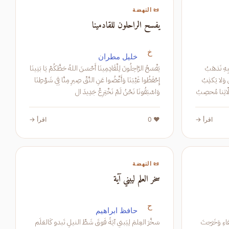
📜 النهضة
يفسح الراحلون للقادمينا
خ
خليل مطران
مَن إِلى مَذهَبِهِ نَذهَبُ
يَفْسَحُ الرَّاحِلُونَ لِلْقَادِمِينَا أَحْسَنَ اللهُ حَظَّكُمْ يَا بَنِينَا
في القَوبلِ وَلا يَكذِبُ
إِحْفَظُوا غَيْبَنَا وَأَغْضُوا عَنِ التَّقْ صِيرِ مِنَّا فِي شَوْطِنَا
ا يَغشاهُ مِن زَلّاتِنا مُحصِبُ
وَاسْبَقُونَا نَحْنُ لَمْ نَخْتِرِعْ جَدِيدَ ال
اقرأ →
❤️ 0
اقرأ →
📜 النهضة
سخر العلم ليبني آية
ح
حافظ ابراهيم
أَحمَدتَ عاقِبَةَ الدَواءِ وَنِلتَ عافِيَةَ الشِفاءِ وَخَرَجتَ
سَخَّرَ العِلمَ لِيَبني آيَةً فَوقَ شَطِّ النيلِ تَبدو كَالعَلَم