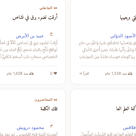
📜 الجاهلي
تي ويعيبها
أرقت لضوء برق في نشاص
ع
الأسود الدؤلي
عبيد بن الأبرص
يُريدُ وَثاقٌ ناقَتي وَيَعيبُها يُخادِعُني عَنها وَثاقُ بنِ جابِرِ
أَرِقتُ لِضَوءِ بَرقٍ في نَشاصِ 
فَقُلتُ تَعَلَّم يا وِثاقُ بِأَنَّها عَلَيكَ حِمىً أُخرى اللَيالي
لَواقِحَ دُلَّحٍ بِالماءِ سُحمٍ تَثُجُّ الماءَ 
الخَص
قَطراً ذا اِفتِحا
🕰️ منذ 1,338 عام
اقرأ →
❤️ 0
🕰️ منذ 1,428 عام
📜 المعاصرون
ة العلم العا
تلك الكلمة
م
قلاقس
محمود درويش
قُلْ لفخرِ الأَئمّةِ العَلَمِ العا لِمِ فَهْوَ المُهَدَّبُ المأْمولُ
أعجبته كلمة فتح القاموس, لم يعثر عل