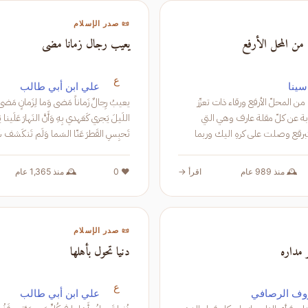
📜 صدر الإسلام
ن المحل الأرفع
يعيب رجال زمانا مضى
ع
سينا
علي ابن أبي طالب
هبطت إليك من المحلّ الأرفع ورقاء ذات تعزّز
وتمنّع محجوبة عن كلّ مقلة عارف وهي التي
سفرت ولم تتبرقع وصلت على كرهِ اليك وربما
تَحبِسِ القَطرَ عَنّا السَما وَلَم
كرهت فراقك وهي ذات تفجع أنفت وما أنست
وَالقَمَر فَقُل لِل
ا
🕰️ منذ 989 عام
اقرأ →
❤️ 0
🕰️ منذ 1,365 عام
📜 صدر الإسلام
 مداره
دنيا تحول بأهلها
ع
ف الرصافي
علي ابن أبي طالب