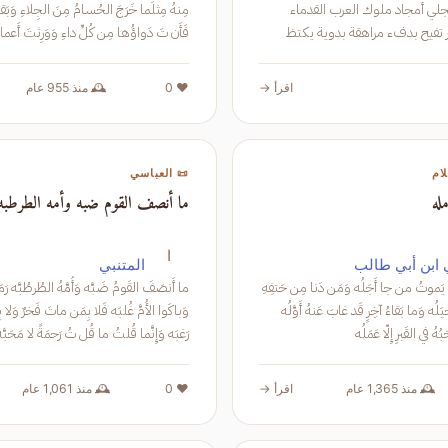
ية تستجلي أمجاد ملوك العرب القدماء
مِنهُ مِثلَما خَ
وشجيرات البر تفيح بدفء مراهقة بدوية يكتظ
فَأَن تَ دَواؤُها مِن كُلِّ داءِ وَو
حليب اللوز ويقطر من تهديها في الليل وأنا تحت
وَقَسَمتَه
اقرأ →
❤️ 0
🕰️ منذ 955 عام
ام
📜 العباسي
له
ما أنصف القوم ضبه وأمه الطرطبه
ا
ابن أبي طالب
المتنبي
غَرَّ جَهولاً أَمَله يَموتُ من جا أَجَلُه وَمَن دَنا مِن حَتفِهِ
ما أَنصَ
لَم تُغنِ عَنهُ حِيَلُه وَما بَقاءُ آخِرٍ قَد غابَ عَنهُ أَوَّلُه
وَباكَوا الأُمَّ غُ
ّا عَمَلُه
رَغبَه وَإِنَّما قُلتُ ما قُل تُ رَحمَةً لا مَحَبَّه وَحيلَة
🕰️ منذ 1,365 عام
اقرأ →
❤️ 0
🕰️ منذ 1,061 عام