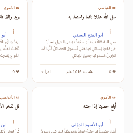
📜 العباسي
📜 الأموي
سل الله عقلا نافعا واستعذ به
يريد وثاق ناق
أ
أ
أبو الفتح البستي
أبو 
سلِ اللهَ عَقلاً نافِعاً واستَعِذْ بهِ منَ الجَهلِ تَسأَلْ
خَيرَ مُعْطٍ لِسائلِ فبالعَقلِ تُستوفى الفضائلُ كُلُّها كَما
الجَهلُ مُستَوفٍ جميعَ الرَّذائلِ
الغَوابِرِ بَصَرتَ بِها كَوماءَ حَوساءَ جَلدَةً مِنَ المولياتِ
❤️ 0
🕰️ منذ 1,016 عام
اقرأ →
❤️ 0
📜 الأموي
📜 الأندلسي
أبلغ حصينا إذا جئته
قل لفخر الأئم
أ
ا
أبو الأسود الدؤلي
ابن 
أَبلِغ حُصَيناً إِذا جِئتَهُ جَواباً وَمَوعِظَةً لَكَ فيها رَسولاً