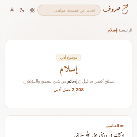
الرئيسية
إسلام
/
موضوع أدبي
إسلام
تصفح أفضل ما قيل في
إسلام
من شتى العصور والمؤلفين.
2,208 عمل أدبي
📜 العباسي
توكلت في رزقي على الله خالقي