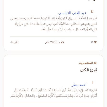
ع
عبد الغني النابلسي
قل هو الله أحدْ ليس في الكون أحدْ إنما الكون له حجة فيمن جحد ينجلي
الحق به وهو للمطلق حد قدَّرتْهُ قدرة ليس عنها ملتحد لا تقل حلَّ ولا
تقلِ الحقُّ اتحد قل سواه باطلٌ وهو الحقُّ الأحد
❤️ 0
🕰️ منذ 295 عام
اقرأ →
📜 المعاصرون
قارئ الكف
ا
احمد مطر
قـارئ الـكـف في دَولَـةِ الكَفِّ أرى أَصابِعَ النِّـظامْ : قَـزْمٌ غَليظٌ .. دُونَهُ عَمالِقٌ
أَقـزامْ ! يَنامُ مُرتاحاً ، وَهُمْ مُستَنْفَرونَ كُلُّهُمْ لِلصَّـفْعِ .. والسَّلامْ ! وَكُلُّهُمْ مُقَـر