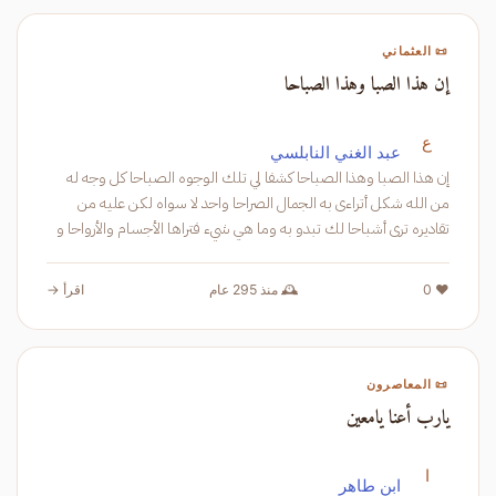
📜 العثماني
إن هذا الصبا وهذا الصباحا
ع
عبد الغني النابلسي
إن هذا الصبا وهذا الصباحا كشفا لي تلك الوجوه الصباحا كل وجه له
من الله شكل أتراءى به الجمال الصراحا واحد لا سواه لكن عليه من
تقاديره ترى أشباحا لك تبدو به وما هي شيء فتراها الأجسام والأرواحا و
❤️ 0
🕰️ منذ 295 عام
اقرأ →
📜 المعاصرون
يارب أعنا يامعين
ا
ابن طاهر