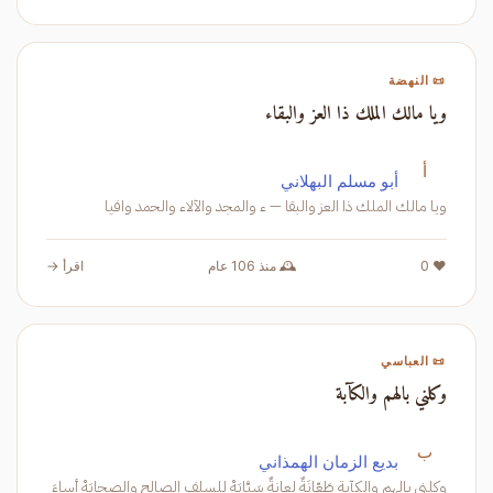
📜 النهضة
ويا مالك الملك ذا العز والبقاء
أ
أبو مسلم البهلاني
ويا مالك الملك ذا العز والبقا — ء والمجد والآلاء والحمد وافيا
❤️ 0
🕰️ منذ 106 عام
اقرأ →
📜 العباسي
وكلني بالهم والكآبة
ب
بديع الزمان الهمذاني
وكلني بالهم والكآبة طَعّانَةٌ لعانةٌ سَبَّابَهْ للسلفِ الصالح والصحابَهْ أساءَ