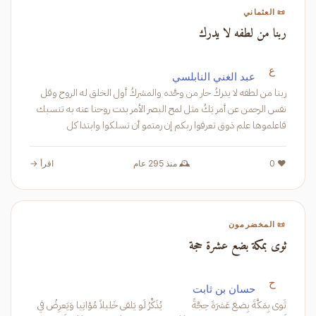
📜 العثماني
ربنا من لطفه لا يدرك
ع
عبد الغني النابلسي
ربنا من لطفه لا يدركُ حار من وحَّده والمشركُ أول الخلق له الروح وقل
نفس الرحمن عن أمر يَكُ مثل لمح البصر الأمر بدت روحنا عنه به تنسبك
فاعلموها علم ذوق تعرفوا ربكم إن رمتمو أن تسلكوا وابتدا كل
❤️ 0
🕰️ منذ 295 عام
اقرأ →
📜 المخضرمون
ثوى بمكة بضع عشرة حجة
ح
حسان بن ثابت
ثَوى بِمَكَّةَ بِضعَ عَشرَةَ حِجَّةً يُذَكِّرُ لَو يَلقى خَليلاً مُؤاتِيا وَيَعرِضُ في