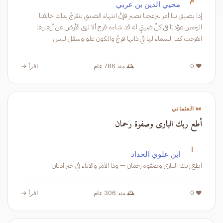
محيي الدين بن عربي
إذا يضيق بنا أمر ليزعجنا نصبر فإنَّ انتهاءَ الضيقِ ينفرجُ بذاك خالقنا
الرحمن عوَّدنا في كلِّ ضيقٍ له قد شاءه فرج ألا ترى الأرض عن أزهارها
انفرجت كما السماء لها في ذاتها فرجُ والكون علو وسفل ليس
❤️ 0
🕰️ منذ 786 عام
اقرأ →
📜 العثماني
أطع ربك البارى وصفوة رحمان
ا
ابن علوي الحداد
أطع ربك البارى وصفوة رحمان — وذا الأمر والآباء في خير أديان
❤️ 0
🕰️ منذ 306 عام
اقرأ →