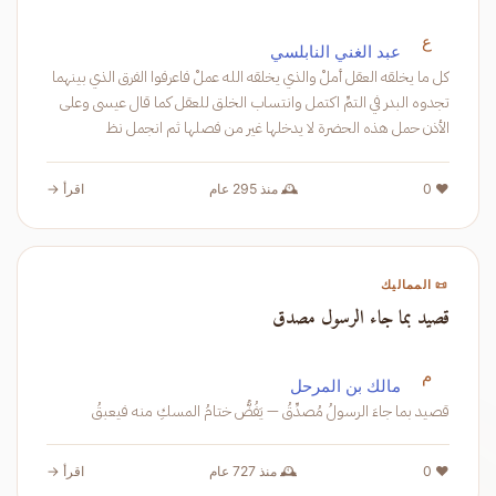
ع
عبد الغني النابلسي
كل ما يخلقه العقل أملْ والذي يخلقه الله عملْ فاعرفوا الفرق الذي بينهما
تجدوه البدر في التمِّ اكتمل وانتساب الخلق للعقل كما قال عيسى وعلى
الأذن حمل هذه الحضرة لا يدخلها غير من فصلها ثم انجمل نظ
❤️ 0
🕰️ منذ 295 عام
اقرأ →
📜 المماليك
قصيد بما جاء الرسول مصدق
م
مالك بن المرحل
قصيد بما جاءَ الرسولُ مُصدِّقُ — يَفُضُّ ختامُ المسكِ منه فيعبقُ
❤️ 0
🕰️ منذ 727 عام
اقرأ →