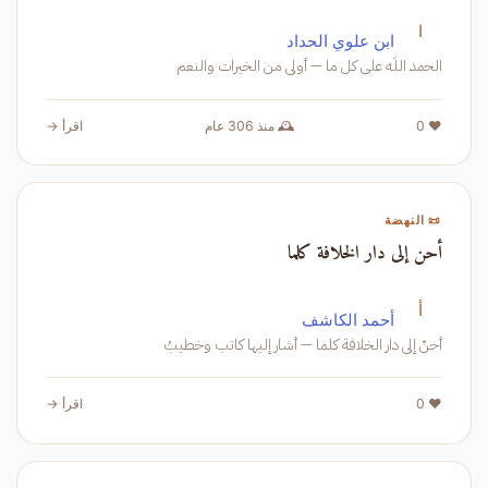
ا
ابن علوي الحداد
الحمد اللَه على كل ما — أولى من الخيرات والنعم
❤️ 0
🕰️ منذ 306 عام
اقرأ →
📜 النهضة
أحن إلى دار الخلافة كلما
أ
أحمد الكاشف
أحنّ إلى دار الخلافة كلما — أشار إليها كاتب وخطيبُ
❤️ 0
اقرأ →