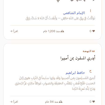
ا
الإمام الشافعي
تَوَكَّلتُ في رِزقي عَلى اللَهِ خالِقي — وَأَيقَنتُ أَنَّ اللَهَ لا شَكَّ رازِقي
❤️ 0
🕰️ منذ 1,206 عام
اقرأ →
📜 النهضة
أيدري المسلمون بمن أصيبوا
ح
حافظ ابراهيم
أَيَدري المُسلِمونَ بِمَن أُصيبوا وَقَد وارَوا سَليماً في التُرابِ هَوى رُكنُ
الحَديثِ فَأَيُّ قُطبٍ لِطُلّابِ الحَقيقَةِ وَالصَوابِ مُوَطَّأَ مالِكٍ عَزِّ البُخاري
وَدَع لِلَّهِ تَعزِيَةَ الكِتا
❤️ 0
🕰️ منذ 94 عام
اقرأ →