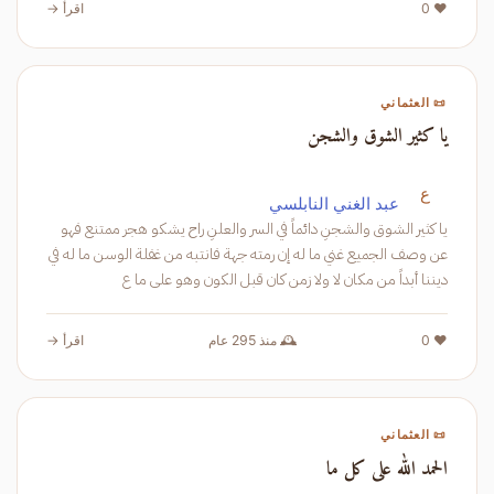
❤️ 0
اقرأ →
📜 العثماني
يا كثير الشوق والشجن
ع
عبد الغني النابلسي
يا كثير الشوق والشجنِ دائماً في السر والعلنِ راح يشكو هجر ممتنع فهو
عن وصف الجميع غني ما له إن رمته جهة فانتبه من غفلة الوسن ما له في
ديننا أبداً من مكان لا ولا زمن كان قبل الكون وهو على ما ع
❤️ 0
🕰️ منذ 295 عام
اقرأ →
📜 العثماني
الحمد الله على كل ما