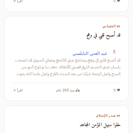
❤️ 0
اقرأ →
📜 العثماني
قد أصبح قلبي في وهج
ع
عبد الغني النابلسي
قد أصبح قلبي في وهجِ ومدامع عيني كاللججِ ومعاني الشوق قد اتضحت
بلسان ضنى الجسم اللهج فعسى الألطاف تحف بنا ويلوح النور من
السرج ولعل الرحمة تدركنا من بعد الشدة بالفرج ولعل علينا الله يجو د
بشر
❤️ 0
🕰️ منذ 295 عام
اقرأ →
📜 صدر الإسلام
خلوا سبيل المؤمن المجاهد