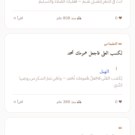
أَنتَ في الدَهرِ لِلعَديلِ عَديمُ — فَعَلَيكَ الصَلاةُ وَالتَسليمُ
❤️ 0
🕰️ منذ 808 عام
اقرأ →
📜 العثماني
لكسب العلى فاجعل همومك تحمد
ا
الهبل
لِكَسْب العُلَى فاجْعَلْ هُمومَك تُحْمَدِ — وتَجْنِ ثمار الشكرِ من روضِها
النَّدي
❤️ 0
🕰️ منذ 366 عام
اقرأ →
📜