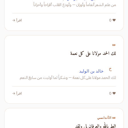
من علم الشعر أنغاماً وأوزان — وأودع القلب أفراحاً وأحزاناً
❤️ 0
اقرأ →
📜
لك الحمد مولانا على كل نعمة
خ
خالد بن الوليد
لك الحمد مولانا على كل نعمة — وشكراً لما أوليت من سابغ النعم
❤️ 0
اقرأ →
📜 الأندلسي
العلم بالله والعرفان لي ولقد