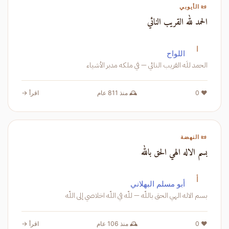
📜 الأيوبي
الحمد لله القريب النائي
ا
اللواح
الحمد للَه القريب النائي — في ملكه مدبر الأشياء
❤️ 0
🕰️ منذ 811 عام
اقرأ →
📜 النهضة
بسم الاله الهي الحق بالله
أ
أبو مسلم البهلاني
بسم الاله الهي الحق باللّه — للّه في اللّه اخلاصي إلى اللّه
❤️ 0
🕰️ منذ 106 عام
اقرأ →