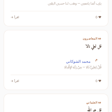
يارب أعنا يامعين — وهب لنا حسين اليقين
❤️ 0
اقرأ →
📜 المعاصرون
قل لعلي نالا
م
محمد الشوكاني
قُلْ لِعَلِيٍّ نَالا — مِنْ رَبِّهِ الإقْبالا
❤️ 0
اقرأ →
📜 العثماني
قل هو الله