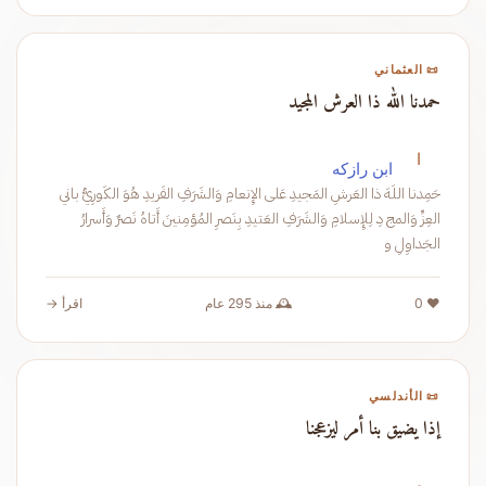
📜 العثماني
حمدنا الله ذا العرش المجيد
ا
ابن رازكه
حَمِدنا اللَهَ ذا العَرشِ المَجيدِ عَلى الإِنعامِ وَالشَرَفِ الفَريدِ هُوَ الكَورِيُّ باني
العِزِّ وَالمج دِ لِلإِسلامِ وَالشَرَفِ العَتيدِ بِنَصرِ المُؤمِنينَ أَتاهُ نَصرٌ وَأَسرارُ
الجَداوِلِ و
❤️ 0
🕰️ منذ 295 عام
اقرأ →
📜 الأندلسي
إذا يضيق بنا أمر ليزعجنا
م