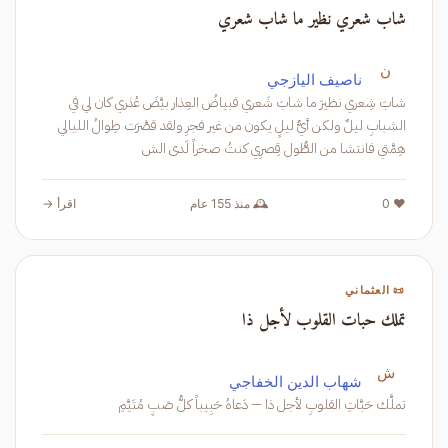
شاب شعري نظير ما شاب شعري
ن
ناصيف اليازجي
شابَ شِعري نظيرَ ما شابَ شَعري فبياضُ العِذار بيَّضَ عُذري كان لي في
الشبابِ ليلٌ ولكن أيُّ ليلٍ يكون من غير فجرِ ولقد قصَّرَت طِوالُ الليالي
هِمَّتي فانتشا من الطُّول قِصرِي كنتُ صخراً لَدى الش
❤️ 0
🕰️ منذ 155 عام
اقرأ →
📜 العثماني
تملك حبات القلوب لأجل ذا
ش
شهاب الدين الخفاجي
تملَّك حَبَّاتِ القلوبِ لأجل ذا — دَعاهُ حَبِيباً كلُّ صَبٍ مُتَيَّمِ