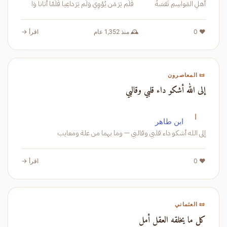
أَهلِ المَواسِمِ نَفسَهُ فَلَم يَرَ مَن يُؤوِي وَلَم يَرَ داعِيا فَلَمّا أَتانا وَا
❤️ 0
🕰️ منذ 1,352 عام
اقرأ →
📜 المعاصرون
إلى الله أشكو داء قلبي وقالبي
ا
ابن طاهر
إلى الله أشكو داء قلبي وقالبي — وما بهما من علة ومعايب
❤️ 0
اقرأ →
📜 العثماني
كل ما يخلقه العقل أمل