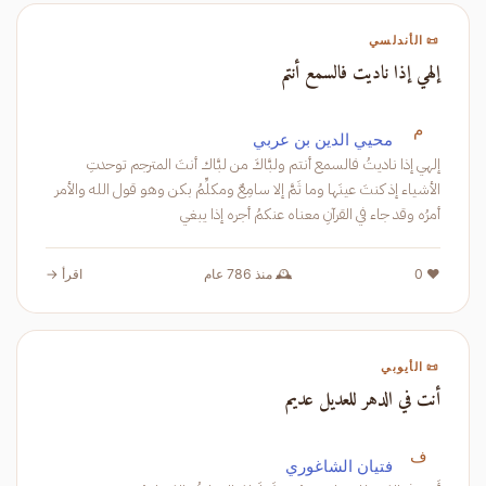
📜 الأندلسي
إلهي إذا ناديت فالسمع أنتم
م
محيي الدين بن عربي
إلهي إذا ناديتُ فالسمع أنتم ولبَّاكَ من لبَّاك أنتَ المترجم توحدتِ
الأشياء إذ كنتَ عينَها وما ثَمَّ إلا سامِعٌ ومكلِّمُ بكن وهو قول الله والأمر
أمرُه وقد جاء في القرآنِ معناه عنكمُ أجره إذا يبغي
❤️ 0
🕰️ منذ 786 عام
اقرأ →
📜 الأيوبي
أنت في الدهر للعديل عديم
ف
فتيان الشاغوري