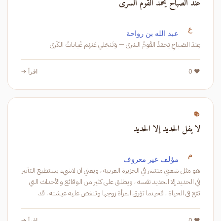
عند الصباح يحمد القوم السرى
ع
عبد الله بن رواحة
عِندَ الصَباحِ يَحمَدُ القَومُ السُرى — وَتَنجَلي عَنهُم غَياباتُ الكَرى
❤️ 0
اقرأ →
📚
لا يفل الحديد إلا الحديد
م
مؤلف غير معروف
هو مثل شعبي منتشر في الجزيرة العربية ، ويعني أن لاشيء يستطيع التأثير
في الحديد إلا الحديد نفسه ، ويطلق على كثير من الوقائع والأحداث التي
تقع في الحياة ، فحينما تؤرق المرأة زوجها وتنغص عليه عيشته ، قد
❤️ 0
اقرأ →