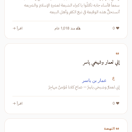
سمعاً فأساء جابه تأمَّلُوا يا كبراء الشيعة لعشرةِ الإسلامِ والشريعه
أتستحلُّ هذه الوقيعة في تبع الكفرِ وأهل البيعه
❤️ 0
🕰️ منذ 1,018 عام
اقرأ →
📜
إني لعمار وشيخي ياسر
ع
عمار بن ياسر
إني لعمارٌ وشيخي ياسِرُ — صاحِ كلانا مُؤمنٌ مهاجِرُ
❤️ 0
اقرأ →
📜 النهضة