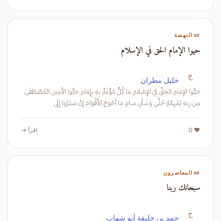
📜 النهضة
حيوا الإمام الحق في الإسلام
خ
خليل مطران
حَيُّوا الإِمَامِ الحَقِّ فِي الإِسْلامِ مَا كُلُّ مُؤْتَمٍّ بِهِ بِإِمَامِ حَيُّوا الأَمِينَ المُصْطَفَى
مِن رِبهِ لِمُهِمَّةٍ جُلَّى وَشَأَنٍ سَامِ مَا أَحْوَجَ الأَقْوَامَ إِنْ سَدَرُوا إِلَى
❤️ 0
اقرأ →
📜 المعاصرون
سبحانك ربنا
ح
حمد بن خليفة أبو شهاب