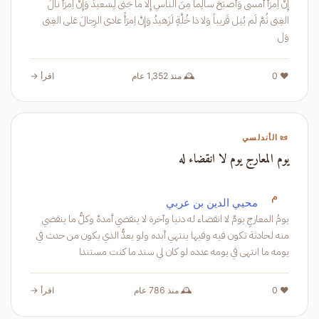
إِنَّ اِمرَأً أَمسى وَأَصبَحَ سالِماً مِنَ الناسِ إِلّا ما جَنى لِسَعيدُ وَإِنَّ اِمرَأً نالَ
الغِنى ثُمَّ لَم يُنِل قَريباً وَلا ذا خُلَّةٍ لَزَهيدُ وَإِنَّ اِمرَأً عادى الرِجالَ عَلى الغِنى
وَل
❤️ 0
🕰️ منذ 1,352 عام
اقرأ →
📜 الأندلسي
يوم المعارج يوم لا انقضاء له
م
محيي الدين بن عربي
يومُ المعارجِ يومٌ لا انقضاء له دنيا وآخرة لا ينقضي أمدهْ وكلُّ ما ينقضي
منه لحادثة تكون فيه وفيها ينتهي أبده ولو يعدُّ الذي يكون من حدث في
يومه ما انتهى في يومه عدده لو كان لي سند ما كنت مستندا
❤️ 0
🕰️ منذ 786 عام
اقرأ →