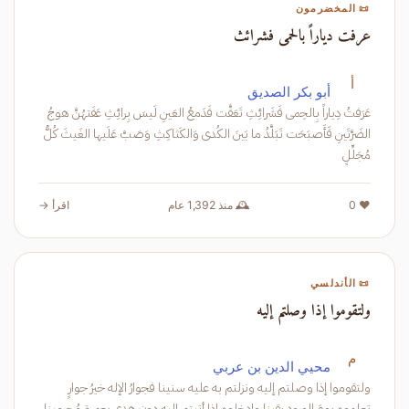
📜 المخضرمون
عرفت دياراً بالحمى فشرائث
أ
أبو بكر الصديق
عَرَفتُ دِياراً بِالحِمى فَشَرائِثِ تَعَفَّت فَدَمعُ العَينِ لَيسَ بِرائِثِ عَفَتهُنَّ هوجُ
الضَرَّتَينِ فَأَصبَحَت تَبَلَّدُ ما بَينَ الكُدى وَالكَثاكِثِ وَصَبَّ عَلَيها الغَيثَ كُلُّ
مُجَلِّلٍ
❤️ 0
🕰️ منذ 1,392 عام
اقرأ →
📜 الأندلسي
ولتقوموا إذا وصلتم إليه
م
محيي الدين بن عربي
ولتقوموا إذا وصلتم إليه ونزلتم به عليه سنينا فجوارُ الإله خيرُ جوارٍ
تعلموه يومَ الورودِ يقينا وادخلوه إذا أتيتم إليه دون هدى بعمرةٍ مُحرمينا