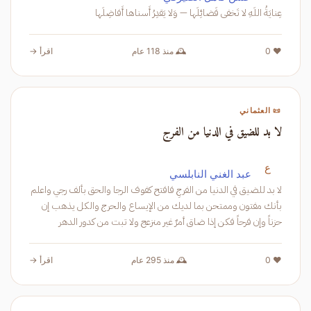
عِنايَةُ اللَهِ لا تَخفى فَضائِلَها — وَلا يَقدِرُ أَسناها أَفاضِلَها
❤️ 0
🕰️ منذ 118 عام
اقرأ →
📜 العثماني
لا بد للضيق في الدنيا من الفرج
ع
عبد الغني النابلسي
لا بد للضيق في الدنيا من الفرجِ فافتح كفوف الرجا والحق بألف رجي واعلم
بأنك مفتون وممتحن بما لديك من الإيساع والحرج والكل يذهب إن
حزناً وإن فرحاً فكن إذا ضاق أمرٌ غير منزعج ولا تبت من كدور الدهر
❤️ 0
🕰️ منذ 295 عام
اقرأ →