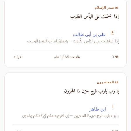
📜 صدر الإسلام
إذا اشتملت على اليأس القلوب
ع
علي بن أبي طالب
إِذا اِشتَمَلَت عَلى اليَأسِ القُلوبُ — وَضاقَ لِما بِهِ الصَدرُ الرَحيبُ
❤️ 0
🕰️ منذ 1,365 عام
اقرأ →
📜 المعاصرون
يا رب يارب فرج حزن ذا المحزون
ا
ابن طاهر
يا رب يارب فرج حزن ذا المحزون — إن الفرج عندكم في كافكم والنون