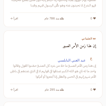
فهو الشرع لا تحيدون عنه وهو نصُّ الرسول فيهم وفينا
❤️ 0
🕰️ منذ 786 عام
اقرأ →
📜 العثماني
إن هذا زمن الأمر العسير
ع
عبد الغني النابلسي
إن هذا زمن الأمر العسيرْ ما خلا من شره كل العشيرْ حسَّنوا القول وقالوا
واحد ما له ثانٍ هو الله الكبير صدقوا في قولهم لا في الذي عندهم في باطن
الأمر شهير إنهم في الحس والعقل إذا أبصروا أو أدركوا
❤️ 0
🕰️ منذ 295 عام
اقرأ →