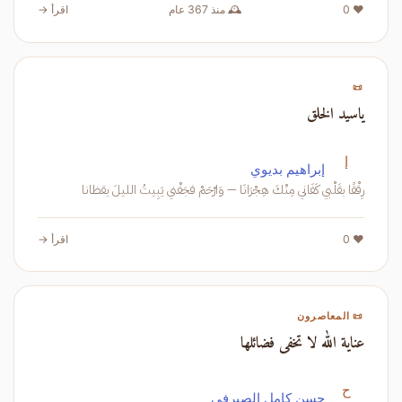
❤️ 0
🕰️ منذ 367 عام
اقرأ →
📜
ياسيد الخلق
إ
إبراهيم بديوي
رِفْقًا بقَلْبي كَفَاني مِنْكَ هِجْرَانَا — وَارْحَمْ فجَفْني يَبِيتُ الليلَ يقظانا
❤️ 0
اقرأ →
📜 المعاصرون
عناية الله لا تخفى فضائلها
ح
حسن كامل الصيرفي