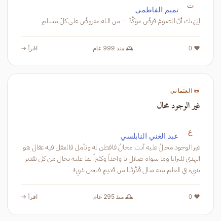
ت
تميم الفاطمي
لِيَهْنك أنّ الصومَ فرضٌ مؤكَّدٌ — من الله مفروضٌ على كلّ مسلمِ
❤️ 0
🕰️ منذ 999 عام
اقرأ →
📜 العثماني
غير الوجود محال
ع
عبد الغني النابلسي
غير الوجود محالُ عليه أنت محالُ فافطن له وتأمل فالعقل فيه عقال هو
الهدى للبرايا وما سواه ضلال يا واحداً وكثيراً بما عليه يحال من كل تقدير
شيء في العلم منه مثال قَدَّرتَنا من قديمٍ فنحن شيءٌ
❤️ 0
🕰️ منذ 295 عام
اقرأ →