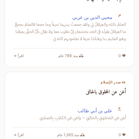
م
محيي الدين بن عربي
العلمُ بالله والعرفانُ لي ولقد جمعتُ بينهما شرعاً وما جمعا فالعلمُ يجمعُ
ما العرفانُ يفردُه في الحد يجتمعان إنْ نظرت معا ولا يقال بأنَّ الحقَّ يعرفنا
وهو العليم بنا وهكذا شرعا لا تعلمونهم الله ي
❤️ 0
🕰️ منذ 786 عام
اقرأ →
📜 صدر الإسلام
أغن عن المخلوق بالخالق
ع
علي بن أبي طالب
أَغنِ عَنِ المَخلوقِ بِالخالِقِ — وَاغنِ عَنِ الكاذِبِ بِالصادِقِ
❤️ 0
🕰️ منذ 1,365 عام
اقرأ →