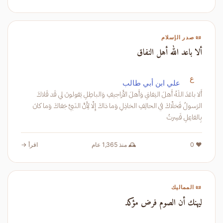
📜 صدر الإسلام
ألا باعد الله أهل النفاق
ع
علي ابن أبي طالب
أَلا باعَدَ اللَهُ أَهلَ النِفاقِ وَأَهلَ الأَراجيفِ وَالباطِلِ يَقولونَ لي قَد قَلاكَ
الرَسولُ فَخلّاكَ في الحالِفِ الخاذِلِ وَما ذاكَ إِلّا لِأَنَّ النَبيَّ جَفاكَ وَما كانَ
بِالفاعِلِ فَسِرتُ
❤️ 0
🕰️ منذ 1,365 عام
اقرأ →
📜 المماليك
ليهنك أن الصوم فرض مؤكد