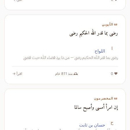
📜 الأيوبي
رضى بما قدر الله الحكيم رضى
ا
اللواح
رضى بما قدر اللَه الحكيم رضى — من ذا يرد قضاء اللَه حيث قضى
❤️ 0
🕰️ منذ 811 عام
اقرأ →
📜 المخضرمون
إن امرأ أمسى وأصبح سالما
ح
حسان بن ثابت