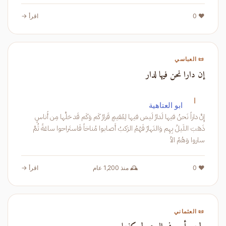
❤️ 0
اقرأ →
📜 العباسي
إن دارا نحن فيها لدار
ا
ابو العتاهية
إِنَّ داراً نَحنُ فيها لَدارُ لَيسَ فيها لِمُقيمٍ قَرارُ كَم وَكَم قَد حَلَّها مِن أُناسٍ
ذَهَبَ اللَيلُ بِهِم وَالنَهارُ فَهُمُ الرَكبُ أَصابوا مُناخاً فَاستَراحوا ساعَةً ثُمَّ
ساروا وَهُمُ الأ
❤️ 0
🕰️ منذ 1,200 عام
اقرأ →
📜 العثماني