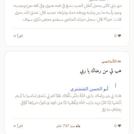
دق بابي كائن يحمل أغلال العبيد بشع في فمه عدوى وفي كفه نعيٌ وبعينيه
وعيد رأسه ما بين رجليه ورجلاه دماء وذراعاه صديد قال: عندي لك بشرى
قلت: خيرا؟! قال: سجل حزنك الماضي سيغدو محض ذكرى سوف
يستبدل بالقهر
❤️ 0
اقرأ →
📜 الأندلسي
هب لي من رضاك يا ربي
أ
أبو الحسن الششتري
هَبْ لِي مِن رِضَاك يا رَبي حُلَهْ باشْ نَلْقاك نقِيَّا كم لِي نَتَمنى لِباسَها يا كَريم
لَبِّسْها لِيَّا كانْ نرِيد يا رَب حُلَه وتُقِمْها ليَّا مِن جُود ويكونُ حريرُها كَوْفِي
بِخِلافِ ما يَغ
❤️ 0
🕰️ منذ 757 عام
اقرأ →