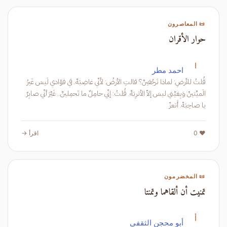
📜 المعاصرون
حوار الأقران
ا
احمد مطر
قُلتُ للأرضِ: لماذا تَرجُفينْ؟ قالتِ الأرضُ: لأَنّي غاضِبَهْ. في فؤادي لَيسَ غَيرُ
الَميِّتينْ وَبِعَيْني ليسَ إلاّ الأترِبَهْ. قُلتُ: إنّي حامِلٌ ما تَحمِلينْ.. غَيْرَ أنّي صابِرٌ
يا صاحِبَهْ. أَتعزّ
❤️ 0
اقرأ →
📜 المخضرمون
تمنيت أن ألقاهما وتمنتا
أ
أبو محجن الثقفي