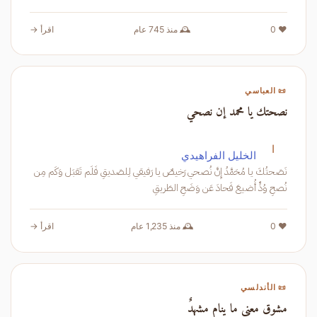
❤️ 0
🕰️ منذ 745 عام
اقرأ →
📜 العباسي
نصحتك يا محمد إن نصحي
ا
الخليل الفراهيدي
نَصَحتُكَ يا مُحَمَّدُ إِنَّ نُصحي رَخيصٌ يا رَفيقي لِلصَديقِ فَلَم تَقبَل وَكَم مِن
نُصحِ وُدٍّ أُضيعَ فَحادَ عَن وَضَحِ الطَريقِ
❤️ 0
🕰️ منذ 1,235 عام
اقرأ →
📜 الأندلسي
مشوق معنى ما ينام مشهدٌ