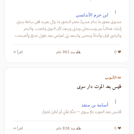
ا
ابن حزم الأندلسي
مشوق معنى ما ينام مشهدٌ بخمر التجني ما يزال يعربد ففي ساعة يبدي
إليك عجائباً يمر ويستحلي ويدني ويبعد كأن النوى والعتب والبحر
والرضى قران وأندادٌ ونحس واسعد رثى لغرامي بعد طول تمنع وأصبحت
محسوداً وقد ك
❤️ 0
🕰️ منذ 962 عام
اقرأ →
📜 الأيوبي
فليس بعد الموت دار سوى
أ
أسامة بن منقذ
فَليسَ بَعد الموتِ دارٌ سِوى — جنَّةِ عَدْنٍ أو لَظىً تَضرَمُ
❤️ 0
🕰️ منذ 838 عام
اقرأ →