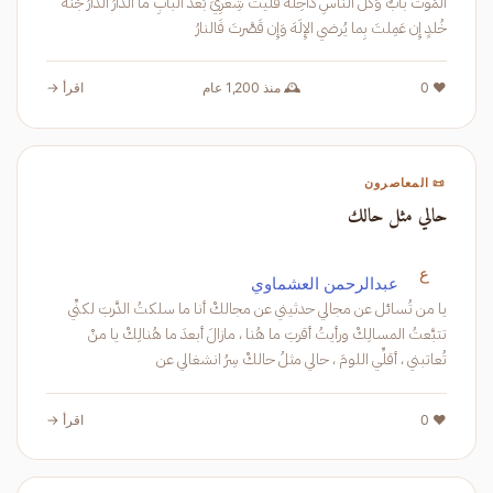
المَوتُ بابٌ وَكُلُّ الناسِ داخِلُهُ فَلَيتَ شِعرِيَ بَعدَ البابِ ما الدارُ الدارُ جَنَّةُ
خُلدٍ إِن عَمِلتَ بِما يُرضي الإِلَهَ وَإِن قَصَّرتَ فَالنارُ
❤️ 0
🕰️ منذ 1,200 عام
اقرأ →
📜 المعاصرون
حالي مثل حالك
ع
عبدالرحمن العشماوي
يا من تُسائل عن مجالي حدثيني عن مجالكْ أنا ما سلكتُ الدَّربَ لكنِّي
تتبَّعتُ المسالِكْ ورأيتُ أقربَ ما هُنا ، مازالَ أبعدَ ما هُنالِكْ يا منْ
تُعاتبني ، أقلِّي اللومَ ، حالي مثلُ حالكْ سِرُ انشغالي عن
❤️ 0
اقرأ →