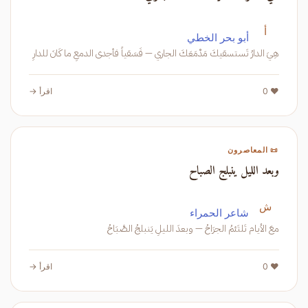
أ
أبو بحر الخطي
هِيَ الدارُ تَستسقيكَ مَدْمَعَكَ الجاري — فَسَقياً فأجدى الدمعِ ما كَانَ للدارِ
❤️ 0
اقرأ →
📜 المعاصرون
وبعد الليل ينبلج الصباح
ش
شاعر الحمراء
معَ الأيام تَلتَئمُ الجرَاحُ — وبعدَ الليلِ يَنبلجُ الصَّبَاحُ
❤️ 0
اقرأ →