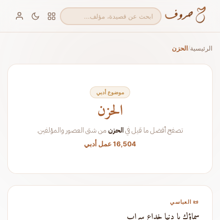
الرئيسية
الحزن
/
موضوع أدبي
الحزن
تصفح أفضل ما قيل في
الحزن
من شتى العصور والمؤلفين.
16,504 عمل أدبي
📜 العباسي
سماؤك يا دنيا خداع سراب