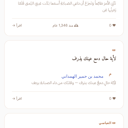
تَأتِيَ الأَمرَ طائِعاً وَتَجزَعَ أَن داعي الصَبابَةِ أَسمَعا بَكَت عَينِيَ اليُمنى فَلَمّا
زَجَرتُها عَن
❤️ 0
🕰️ منذ 1,346 عام
اقرأ →
📜
لأية حال دمع عينك يذرف
م
محمد بن حمير الهمداني
لأِيَّة حالٍ دمعُ عينك يذرف — وقلبُك من داء الصبابةِ يرجف
❤️ 0
اقرأ →
📜 العباسي