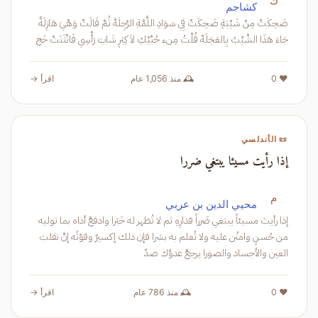
ك
كشاجم
ضَحِكَتْ مِنْ شَيْبَةٍ ضَحِكَتْ فِي سَوَادِ اللَّمَّةِ الرَّجِلَهْ ثُمَّ قَالَتْ وَهْيَ هَازِلَةٌ
جَاءَ هَذَا الشَّيْبُ بِالعَجَلَهْ قُلْتُ مِنء حُبِّيْكِ لاَ كِبَرٍ شَابَ رَأْسِي فَانْثَنَتْ خَج
❤️ 0
🕰️ منذ 1,056 عام
اقرأ →
📜 الأندلسي
إذا رأيت مسيئا يبتغي ضررا
م
محيي الدين بن عربي
إذا رأيتَ مسيئاً يبتغي ضَرراً فدارِهِ ثم لا تُظهر له خَبَرا وادفعْ أذاه بما توليه
من حُسنٍ وامنُن عليه ولا تُعلم به بشرا فإن ذلك إكسيرٌ وقوّتُه إنَّ تقلبَ
العين والأجساد والصورا يرجعْ عدوَّك صدّ
❤️ 0
🕰️ منذ 786 عام
اقرأ →