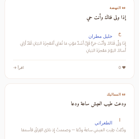
📜 النهضة
إذا ولى فتاك وأنت حي
خ
خليل مطران
إِذَا وَلَّى فَتَاكَ وَأَنْتَ حَيُّ فَإِنَّ أَشَدَّ مَوْتٍ مَا تُعَانِي أَمُعْجِزَةَ البَيَانِ لَقَدْ أَرَانِي
أَسَاكَ اليَوْمَ مَعْجزَةَ البَيانِ
❤️ 0
اقرأ →
📜 المماليك
ودعت طيب العيش ساعة ودعا
ا
الطغرائي
ودَّعْتُ طِيبَ العيشِ ساعةَ ودَّعَا — وصممتُ إِذ نادَى الفِراقُ فأسمعَا