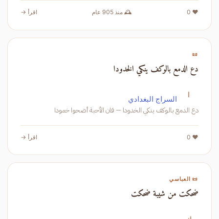
❤️ 0
🕰️ منذ 905 عام
اقرأ →
📜
دع الدمع بالوكف ينكي الخدودا
ا
السراج البغدادي
دع الدمع بالوكف ينكي الخدودا — فان الأحبة أضحوا خمودا
❤️ 0
اقرأ →
📜 العباسي
ضحكت من شيبة ضحكت