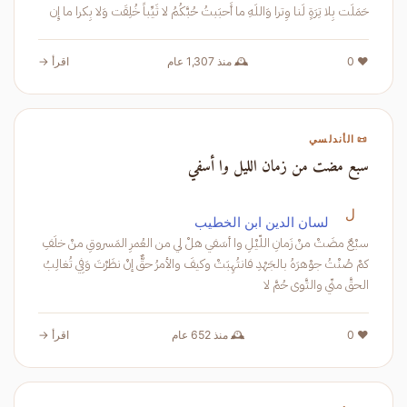
حَمَلَت بِلا تِرَةٍ لَنا وِترا وَاللَهِ ما أَحبَبتُ حُبَّكُمُ لا ثَيِّباً خُلِقَت وَلا بِكرا ما إِن
❤️ 0
🕰️ منذ 1,307 عام
اقرأ →
📜 الأندلسي
سبع مضت من زمان الليل وا أسفي
ل
لسان الدين ابن الخطيب
سبْعٌ مضَتْ منْ زَمانِ اللّيْلِ وا أسَفي هلْ لي من العُمرِ المَسروقِ منْ خلَفِ
كمْ صُنْتُ جوْهرَهُ بالجَهْدِ فانتُهِبَتْ وكيفَ والأمرُ حقٌّ إنْ نظَرْتَ وَفِي تُغالِبُ
الحقَّ منّي والتَّوى حُمَّ لا
❤️ 0
🕰️ منذ 652 عام
اقرأ →