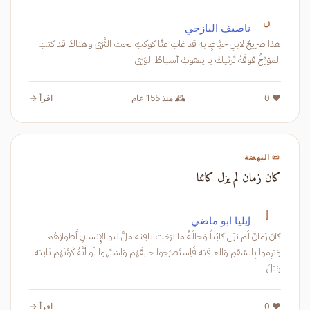
ن
ناصيف اليازجي
هذا ضريحٌ لابنِ خيَّاطٍ بهِ قد غابَ عنَّا كوكبٌ تحتَ الثَّرَى وهناكَ قد كتبَ
المؤرِّخُ فوقَهُ تَرثيكَ يا يعقوبُ أسباطُ الوَرَى
❤️ 0
🕰️ منذ 155 عام
اقرأ →
📜 النهضة
كان زمان لم يزل كائنا
إ
إيليا ابو ماضي
كانَ زَمانٌ لَم يَزَل كائِناً وَحالَةٌ ما بَرَحَت باقِيَه مَلَّ بَنو الإِنسانِ أَطوارَهُم
وَبَرِموا بِالسُقمِ وَالعافِيَه فَاِستَصرَخوا خالِقَهُم وَاِشتَهوا لَو أَنَّهُ كَوَّنَهُم ثانِيَه
وَبَلَ
❤️ 0
اقرأ →