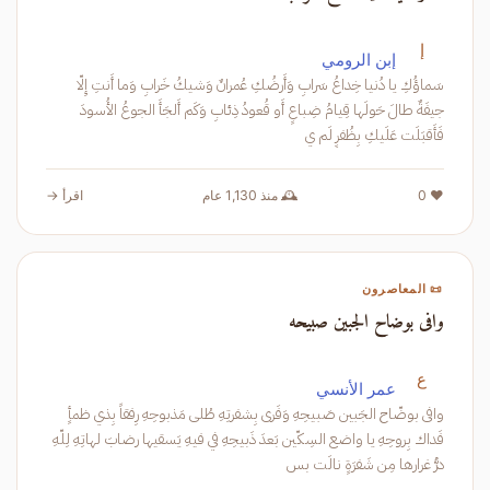
إ
إبن الرومي
سَماؤُكِ يا دُنيا خِداعُ سَرابِ وَأَرضُكِ عُمرانٌ وَشيكُ خَرابِ وَما أَنتِ إِلّا
جيفَةٌ طالَ حَولَها قِيامُ ضِباعٍ أَو قُعودُ ذِئابِ وَكَم أَلجَأَ الجوعُ الأُسودَ
فَأَقبَلَت عَلَيكِ بِظُفرٍ لَم ي
❤️ 0
🕰️ منذ 1,130 عام
اقرأ →
📜 المعاصرون
وافى بوضاح الجبين صبيحه
ع
عمر الأنسي
وافى بوضّاح الجَبين صَبيحِهِ وَفَرى بِشفرتِهِ طُلى مَذبوحِهِ رِفقاً بِذي ظمأٍ
فَداك بِروحِهِ يا واضع السِكّين بَعدَ ذَبيحِهِ في فيهِ يَسقيها رضابَ لهاتِهِ لِلّهِ
درُّ غرارها مِن شَفرَةٍ نالَت بس