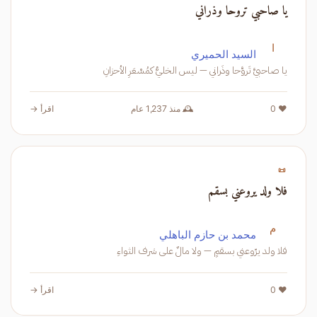
يا صاحبي تروحا وذراني
ا
السيد الحميري
يا صاحبيَّ تَروَّحا وذَراني — ليس الخليُّ كمُسْعَرِ الأحزانِ
❤️ 0
🕰️ منذ 1,237 عام
اقرأ →
📜
فلا ولد يروعني بسقم
م
محمد بن حازم الباهلي
فلا ولد يرّوعني بسقمٍ — ولا مالٌ على شرف الثواءِ
❤️ 0
اقرأ →