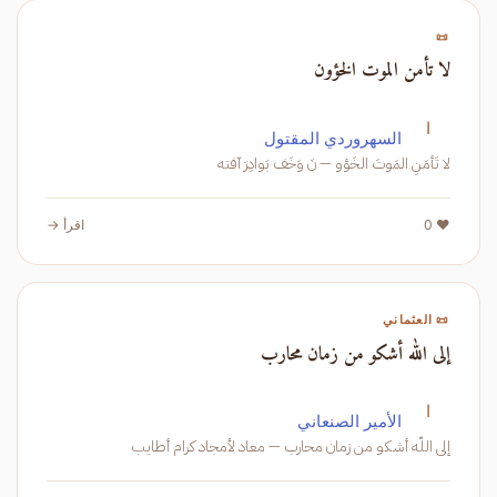
📜
لا تأمن الموت الخؤون
ا
السهروردي المقتول
لا تَأمَنِ المَوتَ الخَؤو — نَ وَخَف بَوادِرَ آفته
❤️ 0
اقرأ →
📜 العثماني
إلى الله أشكو من زمان محارب
ا
الأمير الصنعاني
إلى اللّه أشكو من زمان محارب — معاد لأمجاد كرام أطايب