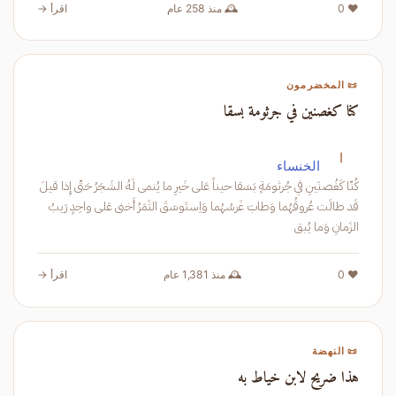
❤️ 0
🕰️ منذ 258 عام
اقرأ →
📜 المخضرمون
كنا كغصنين في جرثومة بسقا
ا
الخنساء
كُنّا كَغُصنَينِ في جُرثومَةٍ بَسَقا حيناً عَلى خَيرِ ما يُنمى لَهُ الشَجَرُ حَتّى إِذا قيلَ
قَد طالَت عُروقُهُما وَطابَ غَرسُهُما وَاِستَوسَقَ الثَمَرُ أَخنى عَلى واحِدٍ رَيبُ
الزَمانِ وَما يُبق
❤️ 0
🕰️ منذ 1,381 عام
اقرأ →
📜 النهضة
هذا ضريح لابن خياط به