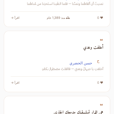
تمنيتُ أن ألقاهُما وتمنّتا — فلما التقَينا استَحيَتا من مُناهُما
❤️ 0
🕰️ منذ 1,389 عام
اقرأ →
📜
أخلفت وعدي
ح
حسن الحضري
أخلفتِ يا جيهانُ وعدي — فالقلبُ مضطرمٌ بكمْدِ
❤️ 0
اقرأ →
📜
هي الدار تستسقيك مدمعك الجاري