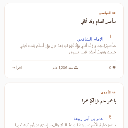
📜 العباسي
سأصبر للحمام وقد أتاني
ا
الإمام الشافعي
سَأَصبِرُ لِلحِمامِ وَقَد أَتاني وَإِلّا فَهُوَ آتٍ بَعدَ حينِ وَإِن أَسلَم يَمُت قَبلي
حَبيبٌ وَمَوتُ أَحِبَّتي قَبلي يَسوِني
❤️ 0
🕰️ منذ 1,206 عام
اقرأ →
📜 الأموي
يا عمر حم فراقكم عمرا
ع
عمر بن أبي ربيعة
يا عَمرَ حُمَّ فِراقُكُم عَمرا وَعَدَلتِ عَنّا النَأيَ وَالهَجرا إِحدى بَني أَودٍ كَلِفتُ بِها