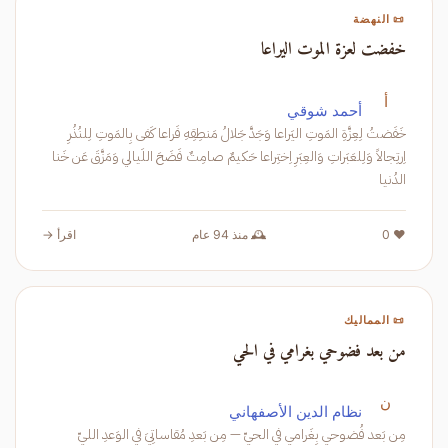
📜 النهضة
خفضت لعزة الموت اليراعا
أ
أحمد شوقي
خَفَضتُ لِعِزَّةِ المَوتِ اليَراعا وَجَدَّ جَلالُ مَنطِقِهِ فَراعا كَفى بِالمَوتِ لِلنُذُرِ
اِرتِجالاً وَلِلعَبَراتِ وَالعِبَرِ اِختِراعا حَكيمٌ صامِتٌ فَضَحَ اللَيالي وَمَزَّقَ عَن خَنا
الدُنيا
❤️ 0
🕰️ منذ 94 عام
اقرأ →
📜 المماليك
من بعد فضوحي بغرامي في الحي
ن
نظام الدين الأصفهاني
مِن بَعد فُضوحي بِغَرامي في الحيّ — مِن بَعدِ مُقاساتِيَ في الوَعدِ الليّ