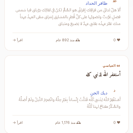
ظ
ظافر الحداد
أَلاَ هلْ لدائي من فراقِك إفراقُ هو السُّمُّ لكنْ في لقائِك دِرْياق فيا شمسَ
فضلٍ غَرَّبتْ ولضوئِها على كلِّ قُطرٍ بالمَشارق إشراق سَقى العهدُ عهداً
منك عَمَّرَ عهدُه بقلبي عهدٌ لا يَضيع ومثياق
❤️ 0
🕰️ منذ 892 عام
اقرأ →
📜 العباسي
أستغفر الله لذنبي كله
د
ديك الجن
أَسْتَغْفِرُ اللّهَ لِذَنبي كُلِّه قَتَلْتُ إِنْساناً بِغَيْرِ حِلِّهْ وانْصَرَمَ اللّيلُ ولَمْ أُصَلِّهْ
والسُّكْرُ مفتاحٌ لهذا كُلِّهْ
❤️ 0
🕰️ منذ 1,176 عام
اقرأ →