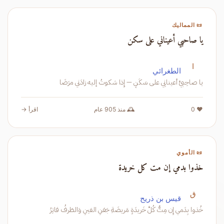
📜 المماليك
يا صاحبي أعيناني على سكن
ا
الطغرائي
يا صاحِبيَّ أعينانِي على سَكَنٍ — إِذا شكوتُ إليه زادَني مرَضَا
❤️ 0
🕰️ منذ 905 عام
اقرأ →
📜 الأموي
خذوا بدمي إن مت كل خريدة
ق
قيس بن ذريح
خُذوا بِدَمي إِن مِتُّ كُلَّ خَريدَةٍ مَريضَةِ جَفنِ العَينِ وَالطَرفُ فاتِرُ