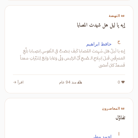
📜 النهضة
إيه يا ليل هل شهدت المصابا
ح
حافظ ابراهيم
إيهِ يا لَيلُ هَل شَهِدتَ المُصابا كَيفَ يَنصَبُّ في النُفوسِ اِنصِبابا بَلِّغِ
المَشرِقَينِ قَبلَ اِنبِلاجِ الـ ـصُبحِ أَنَّ الرَئيسَ وَلّى وَغابا وَاِنعَ لِلنَيِّراتِ سَعداً
فَسَعدٌ كانَ أَمضى
❤️ 0
🕰️ منذ 94 عام
اقرأ →
📜 المعاصرون
تفاؤل
ا
احمد مطر