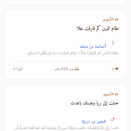
📜 الأيوبي
نظام الدين كم فارقت خلا
أ
أسامة بن منقذ
نظامَ الدّينِ كم فارقتُ خِلاًّ — وكم صَلِيَتْ حشَاي لَظَى اشتياقِ
❤️ 0
🕰️ منذ 838 عام
اقرأ →
📜 الأموي
حننت إلى ريا ونفسك باعدت
ق
قيس بن ذريح
حَنَنتَ إِلى رَيّا وَنَفسُكَ باعَدَت مَزارَكَ مِن رَيّا وَشِعبا كَما مَعا فَما حَسَنٌ أَن