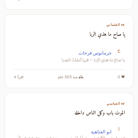
📜 العثماني
يا صاح ما هذي الربا
ج
جرمانوس فرحات
يا صاح ما هذي الرُبا — فيها أماراتُ الصِبا
❤️ 0
🕰️ منذ 303 عام
اقرأ →
📜 العباسي
الموت باب وكل الناس داخله
ا
ابو العتاهية