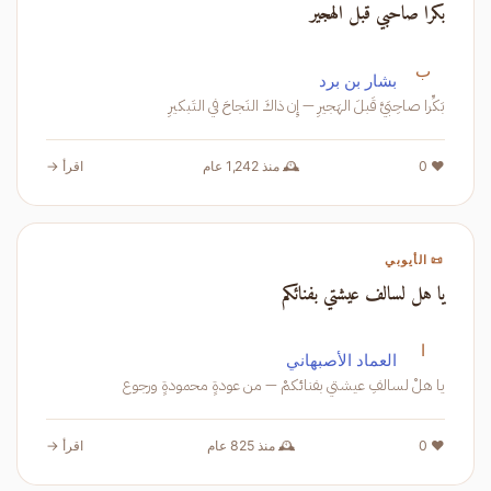
بكرا صاحبي قبل الهجير
ب
بشار بن برد
بَكِّرا صاحِبَيَّ قَبلَ الهَجيرِ — إِن ذاكَ النَجاحَ في التَبكيرِ
❤️ 0
🕰️ منذ 1,242 عام
اقرأ →
📜 الأيوبي
يا هل لسالف عيشتي بفنائكم
ا
العماد الأصبهاني
يا هلْ لسالفِ عيشتي بفنائكمْ — من عودةٍ محمودةٍ ورجوع
❤️ 0
🕰️ منذ 825 عام
اقرأ →