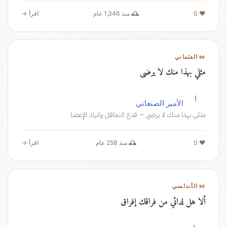
❤️ 0
🕰️ منذ 1,346 عام
اقرأ →
📜 العثماني
مثلي بهذا منك لا يرضى
ا
الأمير الصنعاني
مثلي بهذا منك لا يرضى — فدع التغافل واترك الإِغضا
❤️ 0
🕰️ منذ 258 عام
اقرأ →
📜 الأندلسي
ألا هل لدائي من فراقك إفراق