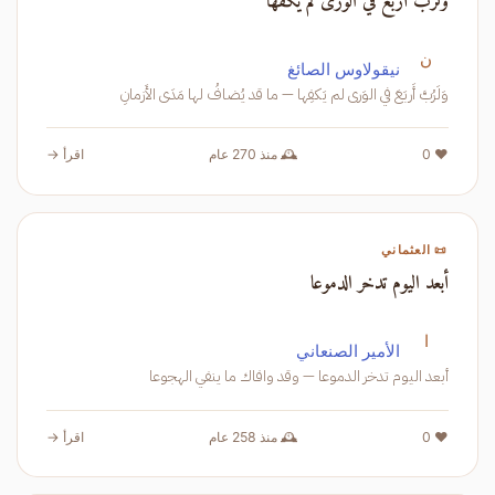
ولرب أربع في الورى لم يكفها
ن
نيقولاوس الصائغ
وَلَرُبَّ أَربَعَ في الوَرى لم يَكفِها — ما قد يُضافُ لها مَدَى الأَزمانِ
❤️ 0
🕰️ منذ 270 عام
اقرأ →
📜 العثماني
أبعد اليوم تدخر الدموعا
ا
الأمير الصنعاني
أبعد اليوم تدخر الدموعا — وقد وافاك ما ينفي الهجوعا
❤️ 0
🕰️ منذ 258 عام
اقرأ →