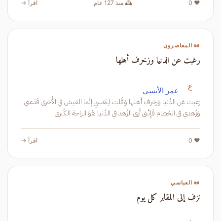
❤️ 0
🕰️ منذ 127 عام
اقرأ →
📜 المعاصرون
رغبت عن الدنيا وزخرف أهلها
ع
عمر الأنسي
رَغبت عَن الدُنيا وَزخرف أَهلها وَقُلت لِنَفسي إِنَّما العَيش في الأُخرى فَدَعني
وَزُهدي في الحُطام فَإِنَّني أَرى الزُهد في الدُنيا هُوَ الراحة الكُبرى
❤️ 0
اقرأ →
📜 العباسي
نزف إلى المقابر كل يوم