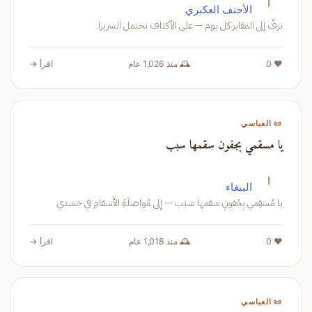
ا
الأحنف العكبري
نزفّ إلى المقابر كل يوم — على الأكتاف نحتمل السريرا
❤️ 0
🕰️ منذ 1,026 عام
اقرأ →
📜 العباسي
يا مسقمي بجفون سقمها سبب
ا
الببغاء
يا مُسقِمي بِجُفونِ سَقمها سَبَب — إِلى مُواصَلَةِ الأَسقامِ في جَسَدي
❤️ 0
🕰️ منذ 1,018 عام
اقرأ →
📜 العباسي