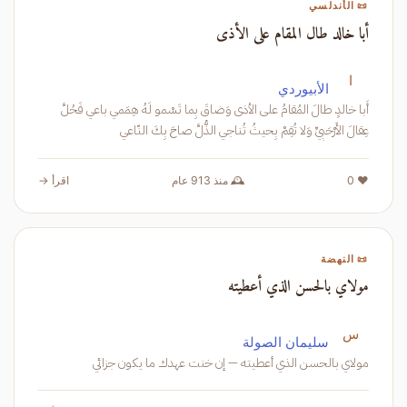
📜 الأندلسي
أبا خالد طال المقام على الأذى
ا
الأبيوردي
أَبا خالدٍ طالَ المُقامُ على الأذى وَضاقَ بِما تَسْمو لَهُ هِمَمي باعي فَحُلَّ
عِقالَ الأَرْحَبِيِّ وَلا تُقِمْ بِحيثُ تُناجي الذُّلَّ صاحَ بِكَ النّاعي
❤️ 0
🕰️ منذ 913 عام
اقرأ →
📜 النهضة
مولاي بالحسن الذي أعطيته
س
سليمان الصولة
مولاي بالحسن الذي أعطيته — إن خنت عهدك ما يكون جزائي