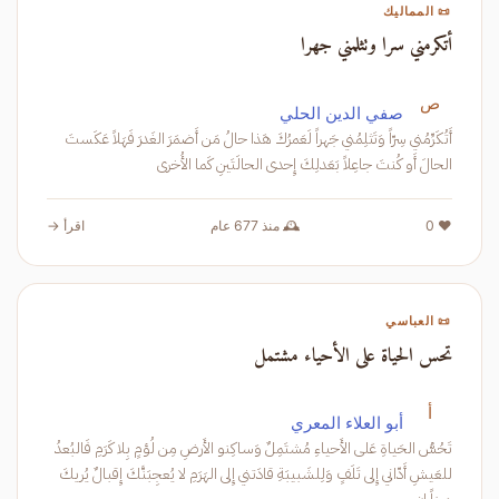
📜 المماليك
أتكرمني سرا وتثلمني جهرا
ص
صفي الدين الحلي
أَتُكَرِّمُني سِرّاً وَتَثلِمُني جَهراً لَعَمرُكَ هَذا حالُ مَن أَضمَرَ الغَدرَ فَهَلاً عَكَستَ
الحالَ أَو كُنتَ جاعِلاً بَعَدلِكَ إِحدى الحالَتَينِ كَما الأُخرى
❤️ 0
🕰️ منذ 677 عام
اقرأ →
📜 العباسي
تحس الحياة على الأحياء مشتمل
أ
أبو العلاء المعري
تَحُسُّ الحَياةِ عَلى الأَحياءِ مُشتَمِلٌ وَساكِنو الأَرضِ مِن لُؤمٍ بِلا كَرَمِ فَالبُعدُ
للعَيشِ أَدّاني إِلى تَلَفٍ وَلِلشَبيبَةِ قادَتني إِلى الهَرَمِ لا يُعجِبَنَّكَ إِقبالٌ يُريكَ