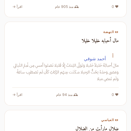
❤️ 0
🕰️ منذ 905 عام
اقرأ →
📜 النهضة
مال أحبابه خليلا خليلا
أ
أحمد شوقي
مالَ أَحبابُهُ خَليلاً خَليلا وَتَوَلّى اللِداتُ إِلّا قَليلا نَصَلوا أَمسِ مِن غُبارِ اللَيالي
وَمَضى وَحدَهُ يَحُثُّ الرَحيلا سَكَنَت مِنهُم الرُكابُ كَأَن لَم تَضطَرِب ساعَةً
وَلَم تَمضِ ميلا
❤️ 0
🕰️ منذ 94 عام
اقرأ →
📜 العباسي
ضلال مارأيت من الضلال