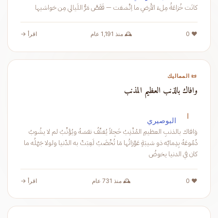
كانَت خُزاعَةُ مِلءَ الأَرضِ ما اِتَّسَعَت — فَقَصَّ مَرُّ اللَيالي مِن حَواشيها
❤️ 0
🕰️ منذ 1,191 عام
اقرأ →
📜 المماليك
وافاك بالذنب العظيم المذنب
ا
البوصيري
وَافاك بالذنبِ العظيمِ المُذْنِبُ خَجِلاً يُعَنِّفُ نفسَهُ ويُؤَنِّبُ لم لا يشُوبُ
دُمُوعَهُ بِدِمائِه ذو شيبَةٍ عَوْرَاتُها مَا تُخْضَبُ لَعِبَتْ به الدّنيا ولولا جَهْلُه ما
كان في الدنيا يخوضُ
❤️ 0
🕰️ منذ 731 عام
اقرأ →