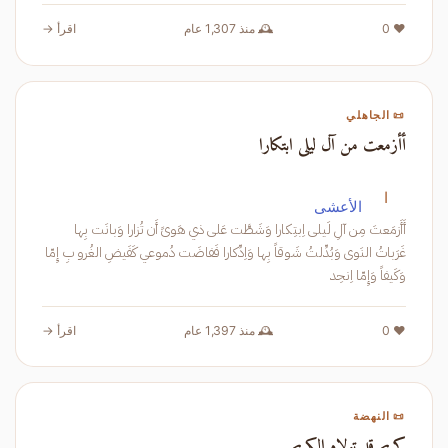
❤️ 0
🕰️ منذ 1,307 عام
اقرأ →
📜 الجاهلي
أأزمعت من آل ليلى ابتكارا
ا
الأعشى
أَأَزمَعتَ مِن آلِ لَيلى اِبتِكارا وَشَطَّت عَلى ذي هَوىً أَن تُزارا وَبانَت بِها
غَرَباتُ النَوى وَبُدِّلتُ شَوقاً بِها وَاِدِّكارا فَفاضَت دُموعي كَفَيضِ الغُرو بِ إِمّا
وَكَيفاً وَإِمّا اِنحِد
❤️ 0
🕰️ منذ 1,397 عام
اقرأ →
📜 النهضة
كريم قد تولاه الكريم