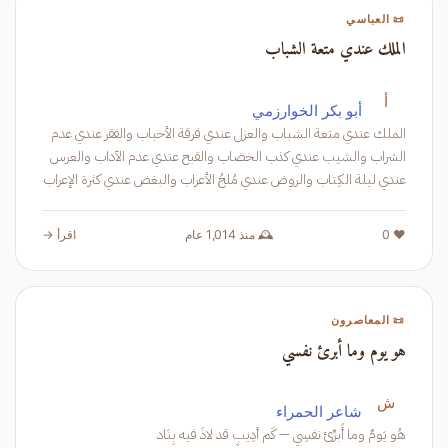
📜 العباسي
الملك عندي متعة الشباب
أ
أبو بكر الخوارزمي
الملك عندي متعة الشباب والعزل عندي فرقة الأحباب والفقر عندي عدم
الشراب والشيب عندي كذب الخضاب والقبح عندي عدم الآداب والعرس
عندي ليلة الكِتاب والروض عندي مُلحُ الأعراب والبغض عندي كثرة الإعراب
❤️ 0
🕰️ منذ 1,014 عام
اقرأ →
📜 المعاصرون
هو يوم وما أبرئ نفسي
ش
شاعر الحمراء
هُو يَومٌ وما أُبرِّئ نفسِي — كَم أدِيبٍ قد لاذَ فيه بِنَاد