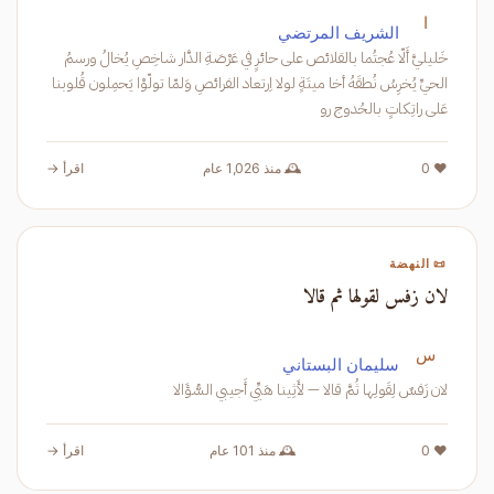
ا
الشريف المرتضي
خَليليَّ أَلّا عُجتُما بالقلائص على حائرٍ في عَرْصَةِ الدَّار شاخِصِ يُخالُ ورسمُ
الحيِّ يُخرِسُ نُطقَهُ أخا ميتَةٍ لولا اِرتعاد الفرائصِ وَلمّا تولّوْا يَحمِلون قُلوبنا
عَلى راتِكاتٍ بالحُدوج رو
❤️ 0
🕰️ منذ 1,026 عام
اقرأ →
📜 النهضة
لان زفس لقولها ثم قالا
س
سليمان البستاني
لان زَفسٌ لِقَولِها ثُمَّ قالا — لأَثِينا هَيِّي أَجيبي السُّؤَالا
❤️ 0
🕰️ منذ 101 عام
اقرأ →