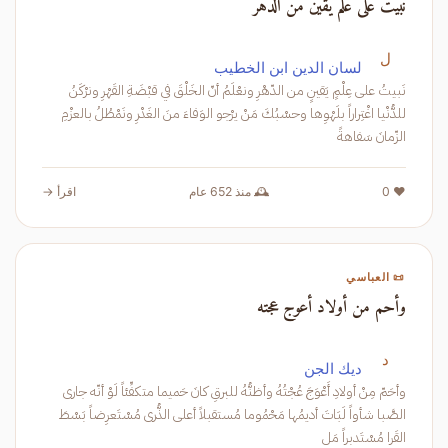
نبيت على علم يقين من الدهر
ل
لسان الدين ابن الخطيب
نَبيتُ على عِلْمٍ يَقينٍ من الدّهْرِ ونعْلَمُ أنّ الخَلْقَ في قبْضَةِ القَهْرِ ونرْكَنُ
للدُّنْيا اغْتِراراً بلَهْوِها وحسْبُكَ مَنْ يرْجو الوَفاءَ منَ الغَدْرِ ونَمْطُلُ بالعزْمِ
الزّمانَ سَفاهةً
❤️ 0
🕰️ منذ 652 عام
اقرأ →
📜 العباسي
وأحم من أولاد أعوج عجته
د
ديك الجن
وأحَمّ مِنْ أولادِ أَعْوَجَ عُجْتُهُ وأظنُّهُ للبرقِ كانَ حَميما متكفِّئاً لَوْ أنّه جارى
الصَّبا شأواً لَبَاتَ أديمُها مَحْمُوما مُستقبلاً أعلى الذُّرى مُسْتَعرِضاً بَسْطَ
القَرا مُسْتَدبراً مَل