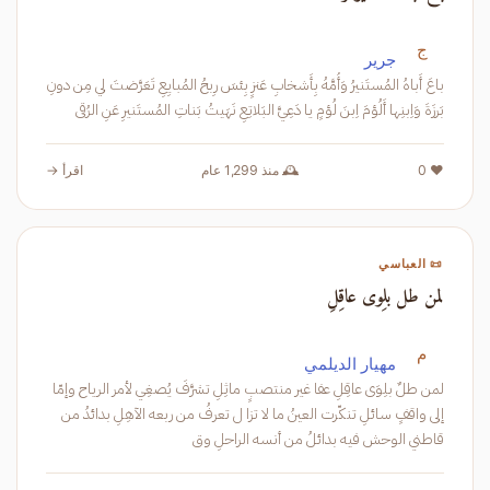
ج
جرير
باعَ أَباهُ المُستَنيرُ وَأُمَّهُ بِأَشخابِ عَنزٍ بِئسَ رِبحُ المُبايِعِ تَعَرَّضتَ لي مِن دونِ
بَرزَةَ وَاِبنِها أَلُؤمَ اِبنَ لُؤمٍ يا دَعِيَّ البَلاتِعِ نَهَيتُ بَناتِ المُستَنيرِ عَنِ الرُقى
❤️ 0
🕰️ منذ 1,299 عام
اقرأ →
📜 العباسي
لمن طل بلِوى عاقِلِ
م
مهيار الديلمي
لمن طلٌ بلِوَى عاقِلِ عفا غير منتصبٍ ماثِلِ تشرَّفَ يُصغِي لأمر الرياح وإمّا
إلى واقفٍ سائلِ تنكّرت العينُ ما لا تزا ل تعرفُ من ربعه الآهِلِ بدائدُ من
قاطني الوحش فيه بدائلُ من أنسه الراحلِ وق