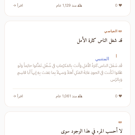
❤️ 0
🕰️ منذ 1,129 عام
اقرأ →
📜 العباسي
قد شغل الناس كثرة الأمل
ا
المتنبي
قَد شَغَلَ الناسَ كَثرَةُ الأَمَلِ وَأَنتَ بِالمَكرُماتِ في شُغُلِ تَمَثَّلوا حاتِماً وَلَو
عَقَلوا لَكُنتَ في الجودِ غايَةَ المَثَلِ أَهلاً وَسَهلاً بِما بَعَثتَ بِهِ إيهاً أَبا قاسِمٍ
وَبِالرُس
❤️ 0
🕰️ منذ 1,061 عام
اقرأ →
📜
لا أحسب المرء في هذا الوجود سوى