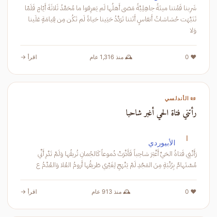
شَرِبنا فَمُتنا ميتَةً جاهِلِيَّةً مَضى أَهلُها لَم يَعرِفوا ما مُحَمَّدُ ثَلاثَةَ أَيّامٍ فَلَمّا
تَنَبَّهَت حُشاشاتُ أَنفاسٍ أَتَتنا تَرَدَّدُ حَيَينا حَياةً لَم تَكُن مِن قِيامَةٍ عَلَينا
وَلا
❤️ 0
🕰️ منذ 1,316 عام
اقرأ →
📜 الأندلسي
رأتني فتاة الحي أغبر شاحبا
ا
الأبيوردي
رَأَتْنِي فَتاةُ الحَيِّ أَغْبَرَ شاحِباً فَأَذْرَتْ دُموعاً كَالجُمانِ تُريقُها وَلَمْ تَدْرِ أَنِّي
مُسْتَهامٌ بِرُتْبَةٍ مِنَ المَجْدِ لَمْ يَنْهَجِ لِغَيْري طَريقُها أَرومُ العُلا وَالعُدْمُ ع
❤️ 0
🕰️ منذ 913 عام
اقرأ →