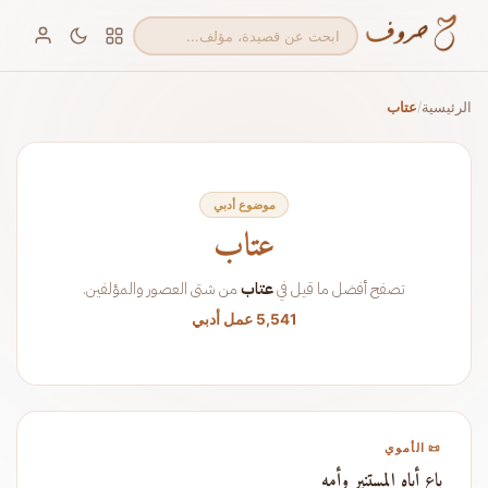
الرئيسية
عتاب
/
موضوع أدبي
عتاب
تصفح أفضل ما قيل في
عتاب
من شتى العصور والمؤلفين.
5,541 عمل أدبي
📜 الأموي
باع أباه المستنير وأمه