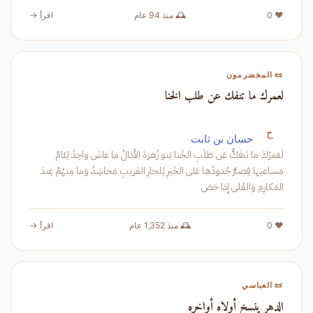
❤️ 0
🕰️ منذ 94 عام
اقرأ →
📜 المخضرمون
لعمرك ما تنفك عن طلب الخنا
ح
حسان بن ثابت
لَعَمرُكَ ما تَنفَكُّ عَن طَلَبِ الخَنا بَنو زُهرَةَ الأَذالُ ما عاشَ واحِدُ لِئامٌ
مَساعيها قِصارٌ جُدودُها عَلى الخَيرِ لِلجارِ الغَريبِ مَحاشِدُ وَما مِنهُمُ عِندَ
المَكارِمِ وَالعُلى إِذا حَض
❤️ 0
🕰️ منذ 1,352 عام
اقرأ →
📜 العباسي
الدهر ينسخ أولاه أواخره