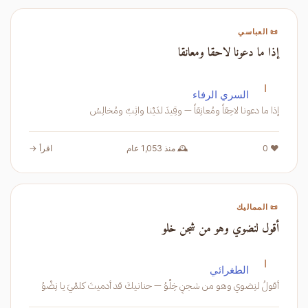
📜 العباسي
إذا ما دعونا لاحقا ومعانقا
ا
السري الرفاء
إذا ما دعونا لاحِقاً ومُعانِقاً — وقِيدَ لدَيْنا واثِبٌ ومُخالِسُ
❤️ 0
🕰️ منذ 1,053 عام
اقرأ →
📜 المماليك
أقول لنضوي وهو من شجن خلو
ا
الطغرائي
أقولُ لنِضوي وهو من شجنٍ خِلْوُ — حنانيكَ قد أدميتَ كلمْيَ يا نِضْوُ