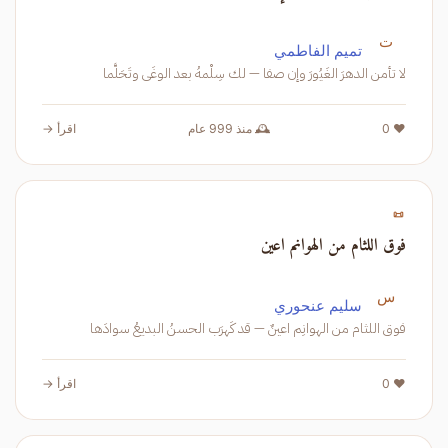
ت
تميم الفاطمي
لا تأمن الدهرَ الغَيُورَ وإن صفا — لك سِلْمهُ بعد الوغَى وتَحَلَّما
❤️ 0
🕰️ منذ 999 عام
اقرأ →
📜
فوق اللثام من الهوانم اعين
س
سليم عنحوري
فوق اللثام من الهوانِم اعينٌ — قد كَهرَب الحسنُ البديعُ سوادَها
❤️ 0
اقرأ →