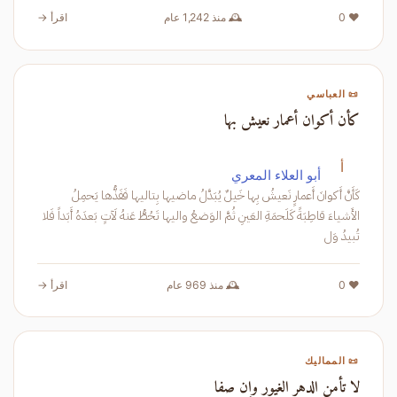
❤️ 0
🕰️ منذ 1,242 عام
اقرأ →
📜 العباسي
كأن أكوان أعمار نعيش بها
أ
أبو العلاء المعري
كَأَنَّ أَكوانَ أَعمارٍ نَعيشُ بِها خَيلٌ يُبَدَّلُ ماضيها بِتاليها فَفَذُّها يَحمِلُ
الأَشياءَ قاطِبَةً كَلَحمَةِ العَينِ ثُمَّ الوَضعُ واليها تَحُطُّ عَنهُ لَآتٍ بَعدَهُ أَبَداً فَلا
تُبيدُ وَل
❤️ 0
🕰️ منذ 969 عام
اقرأ →
📜 المماليك
لا تأمن الدهر الغيور وإن صفا