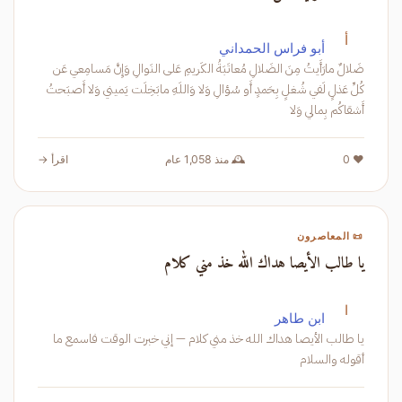
أ
أبو فراس الحمداني
ضَلالٌ مارَأَيتُ مِنَ الضَلالِ مُعاتَبَةُ الكَريمِ عَلى النَوالِ وَإِنَّ مَسامِعي عَن
كُلِّ عَذلٍ لَفي شُغلٍ بِحَمدٍ أَو سُؤالِ وَلا وَاللَهِ مابَخِلَت يَميني وَلا أَصبَحتُ
أَشقاكُم بِمالي وَلا
❤️ 0
🕰️ منذ 1,058 عام
اقرأ →
📜 المعاصرون
يا طالب الأيصا هداك الله خذ مني كلام
ا
ابن طاهر
يا طالب الأيصا هداك الله خذ مني كلام — إني خبرت الوقت فاسمع ما
أقوله والسلام