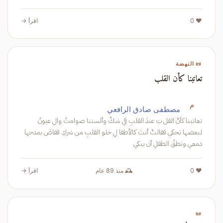
❤️ 0
اقرأ →
📜 النهضة
تعاتبنا كأن القلب
م
مصطفى صادق الرافعي
تعاتبنا كأنَّ القل بَ عندَ القلبِ في شكِّ وألسننا صوامتُ وال عيونُ
لبعضها تحكي فقالتْ أنتَ كالأطفا لِ خلو القلبِ من شركِ ففاضَ بمدحها
دمعي ونطقُ الطفلِ أن يبكي
❤️ 0
🕰️ منذ 89 عام
اقرأ →
📜