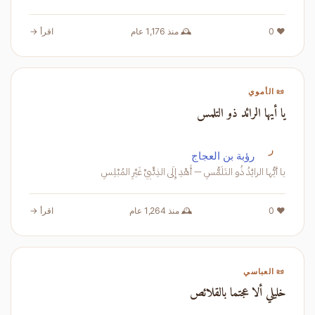
❤️ 0
🕰️ منذ 1,176 عام
اقرأ →
📜 الأموي
يا أيها الرائد ذو التلمس
ر
رؤبة بن العجاج
يا أيُّها الرائِدُ ذُو التَلَمُّسِ — أَهْدِ إِلَى الذِئْبِيِّ غَيْرِ المُبْلِسِ
❤️ 0
🕰️ منذ 1,264 عام
اقرأ →
📜 العباسي
خليلي ألا عجتما بالقلائص