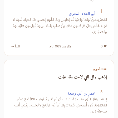
أ
أبو العلاء المعري
الدَهرُ يَنسَخُ أولاهُ أَواخِرُهُ فَلا يُطيلَن بِهَذا اللَومِ إِنصابي داءُ الحَياةِ قَديمٌ لا
دَواءَ لَهُ لَم يَخلُ بُقراطُ مِن سُقمٍ وَأَوصابِ تِلكَ اليَهودُ فَهَل مِن هائِدٍ لَهُمُ
وَالصائِبونَ
❤️ 0
🕰️ منذ 969 عام
اقرأ →
📜 الأموي
إذهب وقل للتي لامت وقد علمت
ع
عمر بن أبي ربيعة
إِذهَب وَقُل لِلَّتي لامَت وَقَد عَلِمَت أَن لَم تَنَل في ثَوابي طائِلاً تَدَعِ بَعضَ
المَلامَةِ في أَن لا أُصاحِبَها كَيما تُدارِكَ أَمراً غَيرَ مُرتَجَعِ لا تَرحَليني بِذَنبٍ أَنتِ
صاحِبُهُ وَص