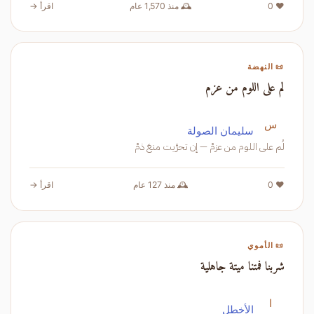
❤️ 0
🕰️ منذ 1,570 عام
اقرأ →
📜 النهضة
لم على اللوم من عزم
س
سليمان الصولة
لُم على اللوم من عزمْ — إن تحرَّيت منعَ ذمْ
❤️ 0
🕰️ منذ 127 عام
اقرأ →
📜 الأموي
شربنا فمتنا ميتة جاهلية
ا
الأخطل