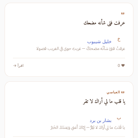
📜
عرفت فتى شأنه مضحك
خ
خليل شيبوب
عرفتُ فتىً شأنُه مضحكٌ — غريبٌ حوى في الغريب فصولا
❤️ 0
اقرأ →
📜 العباسي
يا قلب ما لي أراك لا تقر
ب
بشار بن برد
يا قَلبُ ما لي أَراكَ لا تَقِرُّ — إِيّاكَ أَعني وَعِندَكَ الخَبَرُ