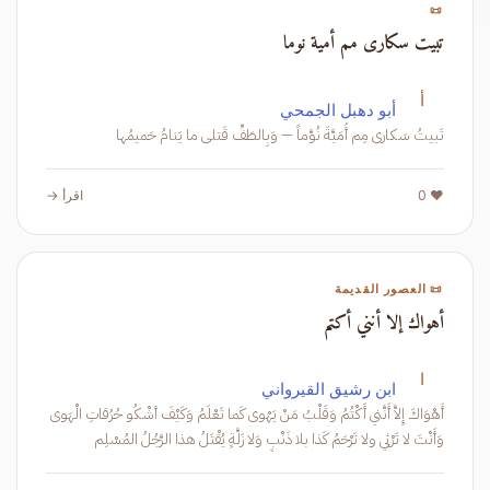
📜
تبيت سكارى مم أمية نوما
أ
أبو دهبل الجمحي
تَبيتُ سَكارى مِم أُمَيَّةَ نُوَّماً — وَبِالطَفِّ قَتلى ما يَنامُ حَميمُها
❤️ 0
اقرأ →
📜 العصور القديمة
أهواك إلا أنني أكتم
ا
ابن رشيق القيرواني
أَهْوَاكَ إِلاَّ أَنَّني أَكْتُمُ وَقَلْبُ مَنْ يَهْوى كَما تَعْلَمُ وَكَيْفَ أشْكُو حُرُقاتِ الْهَوى
وَأَنْتَ لا تَرْثي ولا تَرْحَمُ كَذا بلا ذَنْبٍ وَلا زَلَّةٍ يُقْتَلُ هذا الرَّجُلُ المُسْلِم