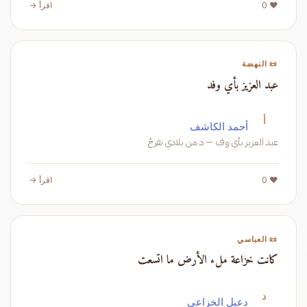
❤️ 0
اقرأ →
📜 النهضة
عبد العزيز بأي وفد
أ
أحمد الكاشف
عبد العزيز بأي وف — د من بلادي تفرحُ
❤️ 0
اقرأ →
📜 العباسي
كانت خزاعة ملء الأرض ما اتسعت
د
دعبل الخزاعي