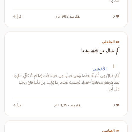
سَناً إِن
❤️ 0
🕰️ منذ 969 عام
اقرأ →
📜 الجاهلي
ألم خيال من قتيلة بعدما
ا
الأعشى
أَلَمَّ خَيالٌ مِن قُتَيلَةَ بَعدَما وَهى حَبلُها مِن حَبلِنا فَتَصَرَّما فَبِتُّ كَأَنّي شارِبٌ
بَعدَ هَجعَةٍ سُخامِيَّةً حَمراءَ تُحسَبُ عَندَما إِذا بُزِلَت مِن دَنِّها فاحَ ريحُها
وَقَد أُخرِ
❤️ 0
🕰️ منذ 1,397 عام
اقرأ →
📜 العباسي