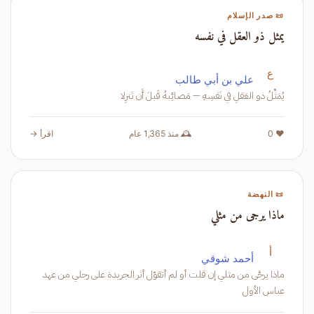
📜 صدر الإسلام
يمثل ذو العقل في نفسه
ع
علي بن أبي طالب
يُمَثِّلُ ذو العَقلِ في نَفسِهِ — مَصائِبهُ قَبلَ أَن تَنزِلا
❤️ 0
🕰️ منذ 1,365 عام
اقرأ →
📜 النهضة
ماذا يرجى من مثلي
أ
أحمد شوقي
ماذا يرجَّى من مثلي إن قلت أو لم أتقوّل أثر الجريدة على رجلي من عهد
عباس الأول