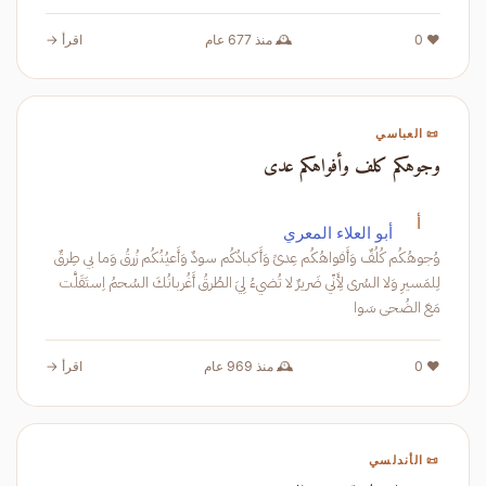
❤️ 0
🕰️ منذ 677 عام
اقرأ →
📜 العباسي
وجوهكم كلف وأفواهكم عدى
أ
أبو العلاء المعري
وُجوهُكُم كُلُفٌ وَأَفواهُكُم عِدىً وَأَكبادُكُم سودٌ وَأَعيُنُكُم زُرقُ وَما بي طِرقٌ
لِلمَسيرِ وَلا السُرى لِأَنّي ضَريرٌ لا تُضيءُ لِيَ الطُرقُ أَغُربانُكَ السُحمُ اِستَقَلَّت
مَعَ الضُحى سَوا
❤️ 0
🕰️ منذ 969 عام
اقرأ →
📜 الأندلسي