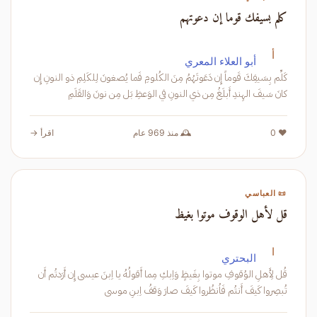
كلم بسيفك قوما إن دعوتهم
أ
أبو العلاء المعري
كَلِّم بِسَيفِكَ قَوماً إِن دَعَوتَهُمُ مِنَ الكُلومِ فَما يُصغونَ لِلكَلِمِ ذو النونِ إِن
كانَ سَيفَ الهِندِ أَبلَغُ مِن ذي النونِ في الوَعظِ بَل مِن نونَ وَالقَلَمِ
❤️ 0
🕰️ منذ 969 عام
اقرأ →
📜 العباسي
قل لأهل الوقوف موتوا بغيظ
ا
البحتري
قُل لِأَهلِ الوُقوفِ موتوا بِغَيظٍ وَاِبكِ مِما أَقولُهُ يا اِبنَ عيسى إِن أَرَدتُم أَن
تُبصِروا كَيفَ أَنتُم فَاُنظُروا كَيفَ صارَ وَقفُ اِبنِ موسى