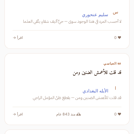
س
سليم عنحوري
لا أحسب المرءَ في هذا الوجود سوى — حيٍّ أليف شقاءٍ يتَّقي العدَما
❤️ 0
اقرأ →
📜 العباسي
قد قلت للأعمش الضنين ومن
ا
الأبله البغدادي
قد قلت للأعمش الضنين ومن — يقطع ظنّ المؤمل الراجي
❤️ 0
🕰️ منذ 843 عام
اقرأ →