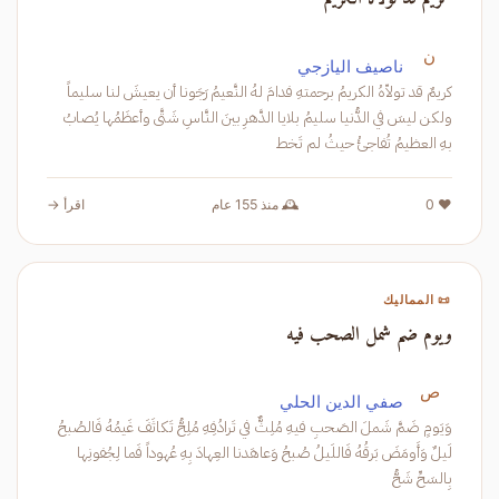
ن
ناصيف اليازجي
كريمٌ قد تولاّهُ الكريمُ برحمتهِ فدامَ لهُ النَّعيمُ رَجَونا أن يعيشَ لنا سليماً
ولكن ليسَ في الدُّنيا سليمُ بلايا الدَّهرِ بينَ النَّاسِ شَتَّى وأعظَمُها يُصابُ
بهِ العظيمُ تُفاجئُ حيثُ لم تَخط
❤️ 0
🕰️ منذ 155 عام
اقرأ →
📜 المماليك
ويوم ضم شمل الصحب فيه
ص
صفي الدين الحلي
وَيَومٍ ضَمَّ شَملَ الصَحبِ فيهِ مُلِثٌّ في تَرادُفِهِ مُلِحُّ تَكاثَفَ غَيمُهُ فَالصُبحُ
لَيلٌ وَأَومَضَ بَرقُهُ فَاللَيلُ صُبحُ وَعاهَدنا العِهادَ بِهِ عُهوداً فَما لِجُفونِها
بِالسَحِّ شَحُّ