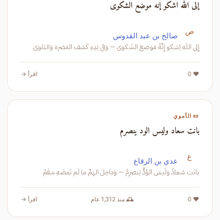
إلى الله اشكو إنه موضع الشكوى
ص
صالح بن عبد القدوس
إِلى اللَهِ اِشكو إِنَّهُ مَوضع الشَكوى — وَفي يَدِهِ كَشف المَضرة وَالبَلوى
❤️ 0
اقرأ →
📜 الأموي
بانت سعاد وليس الود ينصرم
ع
عدي بن الرقاع
بانَت سُعادُ وَلَيسَ الوُدُّ يَنصَرِمُ — وَداخِلَ الهَمِّ ما لَم تَمضَهِ سَقَمُ
❤️ 0
🕰️ منذ 1,312 عام
اقرأ →