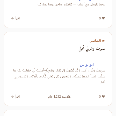
عجبا للزمان مع أهليه — فانظروا ماجرى وما صار فيه
❤️ 0
اقرأ →
📜 العباسي
سهوت وغرني أملي
ا
ابو نواس
سَهَوتُ وَغَرَّني أَمَلي وَقَد قَصَّرتُ في عَمَلي وَمَنزِلَةٍ خُلِقتُ لَها جَعَلتُ لِغَيرِها
شُغُلي يَظَلُّ الدَهرُ يَطلُبُني وَيَنحوني عَلى عَجَلِ فَأَيّامي تُقَرِّبُني وَتُدنيني إِلى
أَجَلي
❤️ 0
🕰️ منذ 1,212 عام
اقرأ →