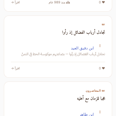
❤️ 0
🕰️ منذ 989 عام
اقرأ →
📜
تجادل أرباب الفضائل إذ رأوا
ا
ابن دقيق العيد
تجادل أرباب الفضائل إذ رأوا — بضاعتهم موكوسة الحظ فِي الثمنْ
❤️ 0
اقرأ →
📜 المعاصرون
عجبا للزمان مع أهليه
ا
ابن طاهر