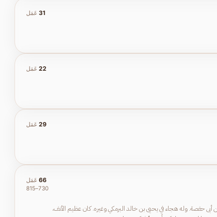
31
عَمَل
22
عَمَل
29
عَمَل
66
عَمَل
730–815
ن أبى حفصة. وله هجاء في يحيى بن خالد البرمكي وغيره. كان عظيم الأنف،