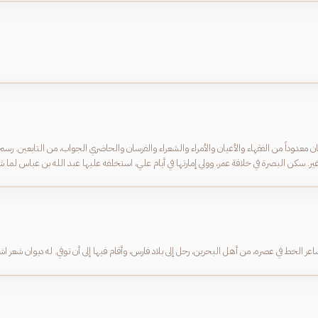
 معدوداً من الفقهاء والأعيان والأمراء والشعراء والفرسان والحاضري الجواب، من التابعين. رس
ر. سكن البصرة في خلافة عمر، وولي إمارتها في أيام علي، استخلفه عليها عبد الله بن عباس لما ش
ل من نقط المصحف. وله شعر جيد، في ديوان صغير،
رين، رحل إلى بلاد فارس، وأقام فيها إلى أن توفي. له ديوان شعر اشتهر في حياته. و العبدي نسبته إلى بني عبد القيس.