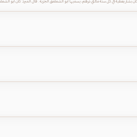
ان بشار يعطيه في كل سنة مائتي درهم، يسميها أبو الشمقمق الجزية . قال المبرد: كان أبو الشمقمق 