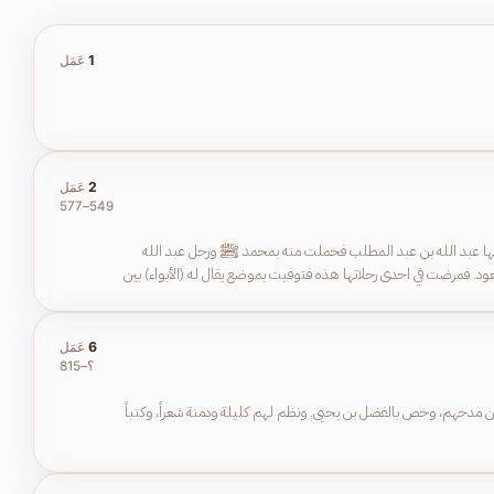
1
عَمَل
2
عَمَل
549–577
آمنة بنت وهب بن عبد مناف، من قريش. أم النبي ﷺ كانت أفضل امرأة في قريش نسباً ومكانة. امتازت بالذكاء وحسن البيان. رباها عمها وهيب بن عبد مناف. وتزوجها عبد الله بن عبد المطلب فحملت منه بمحمد ﷺ ورحل عبد الله
 وتعود. فمرضت في احدى رحلاتها هذه فتوفيت بموضع يقال له (الأبواء) بين
6
عَمَل
؟–815
ثر من مدحهم، وخص بالفضل بن يحيى. ونظم لهم كليلة ودمنة شعراً، وكتباً