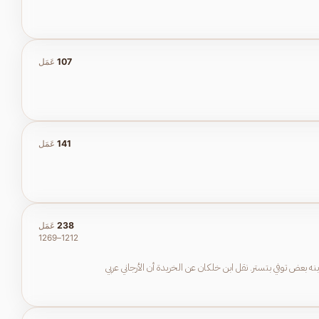
107
عَمَل
141
عَمَل
238
عَمَل
1212–1269
ه بعض توفي بتستر. نقل ابن خلكان عن الخريدة أن الأرجاني عربي