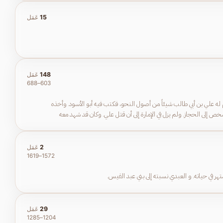
15
عَمَل
148
عَمَل
603–688
م له علي بن أبي طالب شيئاً من أصول النحو، فكتب فيه أبو الأسود. وأخذه
خص إلى الحجاز. ولم يزل في الإمارة إلى أن قتل علي. وكان قد شهد معه
2
عَمَل
1572–1619
29
عَمَل
1204–1285