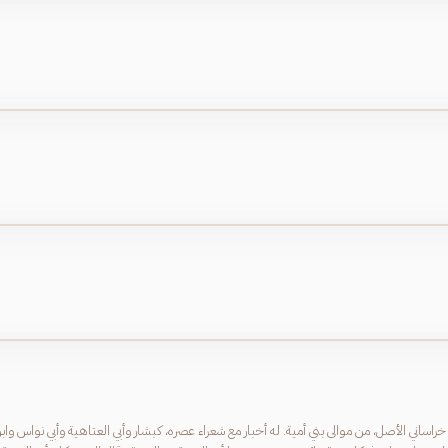
ساني الأصل، من موالى بني أمية. له أخبار مع شعراء عصره، كبشار وأبي العتاهية وأبي نواس واب