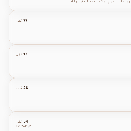
ربما لحن، ويهزل كثيراً ويجدّ فيكثر صوابه .
77
عَمَل
17
عَمَل
28
عَمَل
54
عَمَل
1134–1212