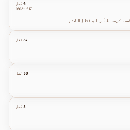
6
عَمَل
1617–1692
قسط ، كان متضلعاً من العربية قليل الطيش
37
عَمَل
38
عَمَل
2
عَمَل