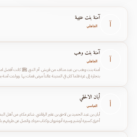
آمنة بنت عتيبة
آ
الجاهلي
آمنة بنت وهب
آ
الجاهلي
بتجارة إلى غزة فلما كان في المدينة عائداً مرض فمات بها. وولدت آمنة 
مكة والمدينة، وللنبي ﷺ من العمر ست سنين وقيل أربع.
أبان الالحقي
أ
العباسي
أبان بن عبد الحميد بن لاحق بن عفير الرقاشي. شاعر مكثر، من أهل البص
أخرى كسيرة أردشير وسيرة أنوشروان وكتاب مزدك واتصل عن طريقهم بالر