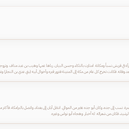
بعد وفاته. فكانت تخرج كل عام من مكة إلى المدينة فتزور قبره وأخوال أبيه (بني عدي بن النجار)
رة. نسب إلى جده، وكان أبو جده عفير من الموالي. انتقل أبان إلى بغداد، واتصل بالبرامكة، فأك
شيد، فكان من شعرائه. له أخبار. وهجاه أبو نواس وغيره.