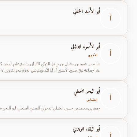
أبو الأسد الحماني
أ
أبو الأسود الدؤلي
أ
الأموي
ظالم بن عمرو بن سفيان بن جندل الدؤلي الكناني. واضع علم النحو. كان
عنه جماعة. وفي صبح الأعشى أن أبا الأسود وضع الحركات والتنوين لا غي
"صفين" ولما تم الأمر لمعاوية قصده فبالغ معاوية في إكرامه. وهو أو
أبو البحر الخطي
أ
العثماني
جعفر بن محمد بن حسن الخطي البحراني العبدي العدناني، أبو البحر. شاعر الخط في عصره، من أهل البح
أبو البقاء الرندي
أ