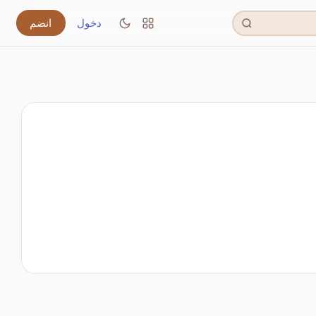
دخول
انضم