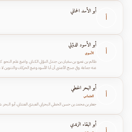
أبو الأسد الحماني
أ
أبو الأسود الدؤلي
أ
الأموي
ظالم بن عمرو بن سفيان بن جندل الدؤلي الكناني. واضع علم النحو. كان
عنه جماعة. وفي صبح الأعشى أن أبا الأسود وضع الحركات والتنوين لا غي
"صفين" ولما تم الأمر لمعاوية قصده فبالغ معاوية في إكرامه. وهو أو
أبو البحر الخطي
أ
العثماني
جعفر بن محمد بن حسن الخطي البحراني العبدي العدناني، أبو البحر. شاعر الخط في عصره، من أهل البح
أبو البقاء الرندي
أ