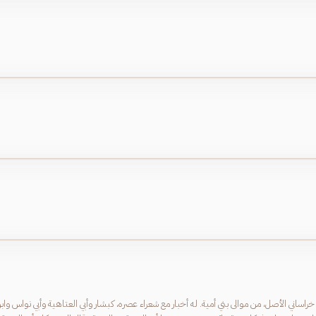
ساني الأصل، من موالى بني أمية. له أخبار مع شعراء عصره، كبشار وأبي العتاهية وأبي نواس واب