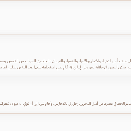
 معدوداً من الفقهاء والأعيان والأمراء والشعراء والفرسان والحاضري الجواب، من التابعين. رس
ر. سكن البصرة في خلافة عمر، وولي إمارتها في أيام علي، استخلفه عليها عبد الله بن عباس لما ش
ل من نقط المصحف. وله شعر جيد، في ديوان صغير،
رين، رحل إلى بلاد فارس، وأقام فيها إلى أن توفي. له ديوان شعر اشتهر في حياته. و العبدي نسبته إلى بني عبد القيس.