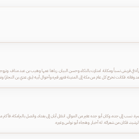
بعد وفاته. فكانت تخرج كل عام من مكة إلى المدينة فتزور قبره وأخوال أبيه (بني عدي بن النجار)
رة. نسب إلى جده، وكان أبو جده عفير من الموالي. انتقل أبان إلى بغداد، واتصل بالبرامكة، فأك
شيد، فكان من شعرائه. له أخبار. وهجاه أبو نواس وغيره.