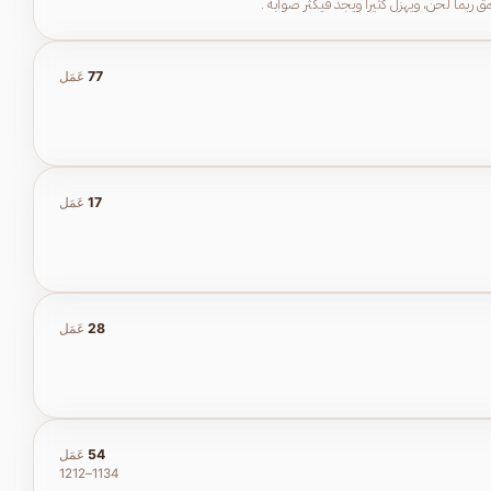
ربما لحن، ويهزل كثيراً ويجدّ فيكثر صوابه .
77
عَمَل
17
عَمَل
28
عَمَل
54
عَمَل
1134–1212