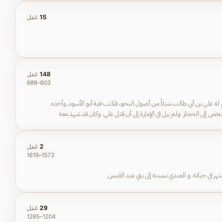
15
عَمَل
148
عَمَل
603–688
م له علي بن أبي طالب شيئاً من أصول النحو، فكتب فيه أبو الأسود. وأخذه
خص إلى الحجاز. ولم يزل في الإمارة إلى أن قتل علي. وكان قد شهد معه
2
عَمَل
1572–1619
29
عَمَل
1204–1285