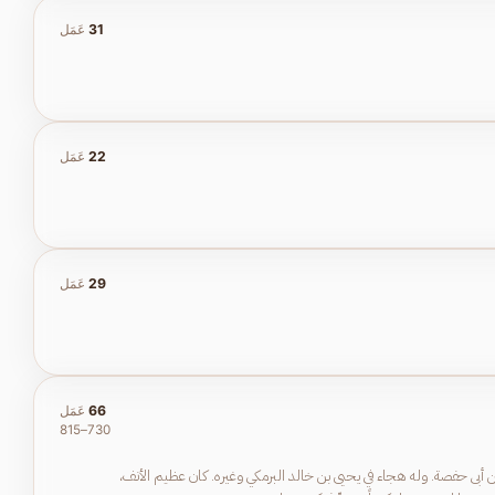
31
عَمَل
22
عَمَل
29
عَمَل
66
عَمَل
730–815
ن أبى حفصة. وله هجاء في يحيى بن خالد البرمكي وغيره. كان عظيم الأنف،