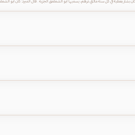
ان بشار يعطيه في كل سنة مائتي درهم، يسميها أبو الشمقمق الجزية . قال المبرد: كان أبو الشمقمق 