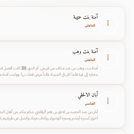
آمنة بنت عتيبة
آ
الجاهلي
آمنة بنت وهب
آ
الجاهلي
بتجارة إلى غزة فلما كان في المدينة عائداً مرض فمات بها. وولدت آمنة 
مكة والمدينة، وللنبي ﷺ من العمر ست سنين وقيل أربع.
أبان الالحقي
أ
العباسي
أبان بن عبد الحميد بن لاحق بن عفير الرقاشي. شاعر مكثر، من أهل البص
أخرى كسيرة أردشير وسيرة أنوشروان وكتاب مزدك واتصل عن طريقهم بالر