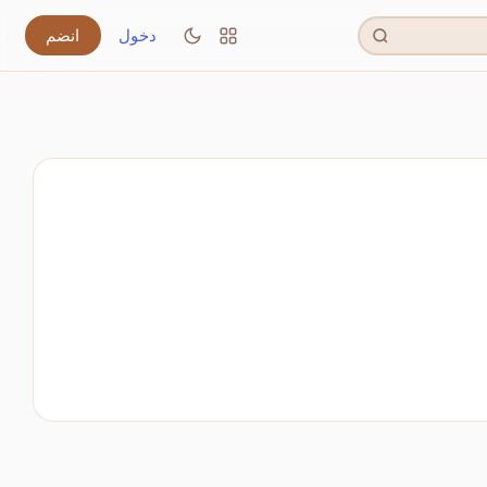
دخول
انضم