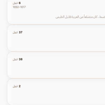
6
عَمَل
1617–1692
قسط ، كان متضلعاً من العربية قليل الطيش
37
عَمَل
38
عَمَل
2
عَمَل