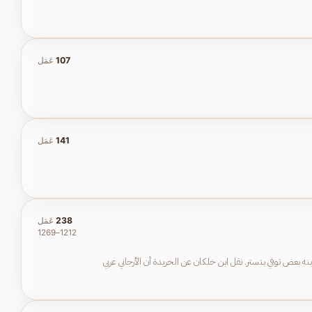
107
عَمَل
141
عَمَل
238
عَمَل
1212–1269
ه بعض توفي بتستر. نقل ابن خلكان عن الخريدة أن الأرجاني عربي