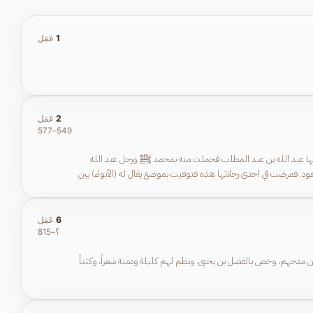
1
عَمَل
2
عَمَل
549–577
آمنة بنت وهب بن عبد مناف، من قريش. أم النبي ﷺ كانت أفضل امرأة في قريش نسباً ومكانة. امتازت بالذكاء وحسن البيان. رباها عمها وهيب بن عبد مناف. وتزوجها عبد الله بن عبد المطلب فحملت منه بمحمد ﷺ ورحل عبد الله
 وتعود. فمرضت في احدى رحلاتها هذه فتوفيت بموضع يقال له (الأبواء) بين
6
عَمَل
؟–815
ثر من مدحهم، وخص بالفضل بن يحيى. ونظم لهم كليلة ودمنة شعراً، وكتباً