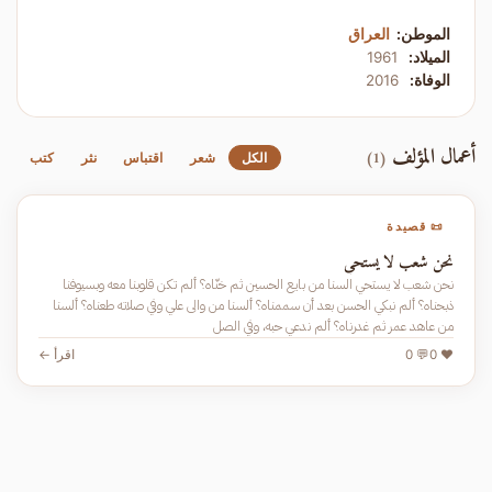
الموطن:
العراق
الميلاد:
1961
الوفاة:
2016
أعمال المؤلف
(1)
الكل
شعر
اقتباس
نثر
كتب
📜 قصيدة
نحن شعب لا يستحي
نحن شعب لا يستحي السنا من بايع الحسين ثم خنّاه؟ ألم تكن قلوبنا معه وبسيوفنا
ذبحناه؟ ألم نبكي الحسن بعد أن سممناه؟ ألسنا من والى علي وفي صلاته طعناه؟ ألسنا
من عاهد عمر ثم غدرناه؟ ألم ندعي حبه، وفي الصل
❤️ 0
💬 0
اقرأ ←