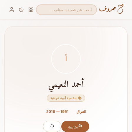
أ
أحمد النعيمي
📚 شخصية أدبية عراقية
العراق
1961 — 2016
متابعة