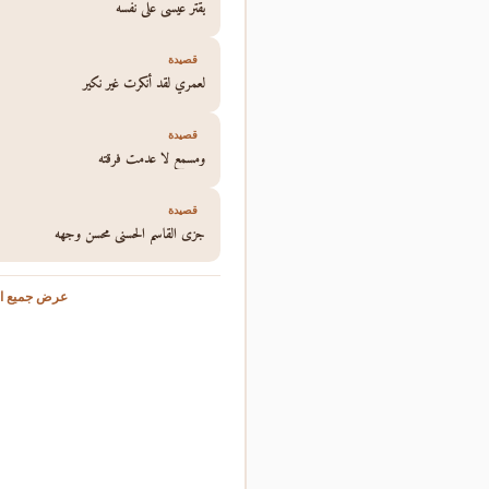
يقتر عيسى على نفسه
قصيدة
لعمري لقد أنكرت غير نكير
قصيدة
ومسمع لا عدمت فرقته
قصيدة
جزى القاسم الحسنى محسن وجهه
عرض جميع ال