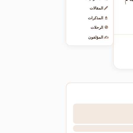
🖋️
المقالات
📓
المذكرات
🧭
الرحلات
✍️
المؤلفون