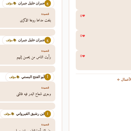
جبران خليل جبران
ج
📚 مؤلف
قصيدة
0
بلغت مداها روعة الذكرى
0
جبران خليل جبران
ج
📚 مؤلف
قصيدة
رأيت الناس من يحسن إليهم
0
أبو الفتح البستي
أ
📚 مؤلف
أعمال ←
قصيدة
وجرى شعاع البدر فيه فانثنى
ابن رشيق القيرواني
ا
📚 مؤلف
قصيدة
بني لئن أعيا الطبيب ابن مسلم