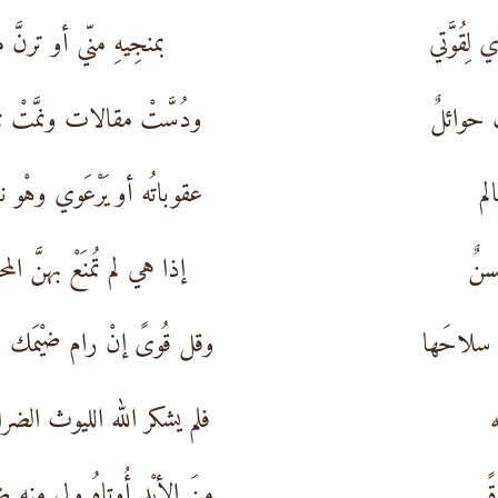
لِقُوَّتي
بمنجِيهِ منّي أو ترنَّ م
 حوائلٌ
ودُسَّتْ مقالات ونمَّتْ نما
لم
عقوباتُه أو يَرْعَوي وهْو ن
لسنٌ
إذا هي لم تُمنَعْ بهنَّ الم
ِ سلاحَها
وقل قُوىً إنْ رام ضيْمَك ر
ه
فلم يشكر الله الليوث الضر
ً
منَ الأيْدِ أُوتاهُ ولي منه 