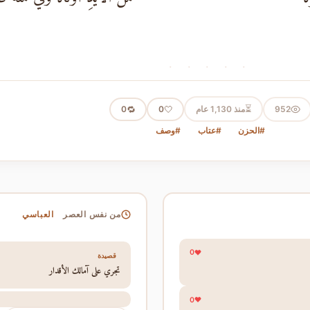
· · · · ·
⏳
952
منذ 1,130 عام
🤍
🔁
0
0
#الحزن
#عتاب
#وصف
العباسي
من نفس العصر
0
قصيدة
تجري على آمالك الأقدار
0