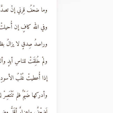
وما ضعْفُ قِرني إنْ تصدَّي 
وفي الله كافٍ إن أُحيلتْ
وراصدُ صِدقٍ لا يزالُ بظا
ولمْ خُلِقَتْ للناسِ أيدٍ وأ
إذا أُعطيتْ غُلْبُ الأسود
وأدركها ضَيْمٌ فلم تَنْتَصِرْ ل
لَضعْفٌ وإعزارٌ أقَلُّ مضرة