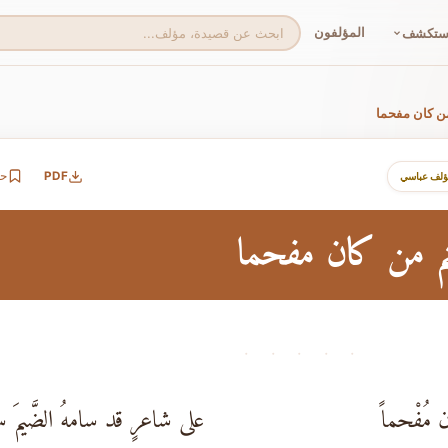
المؤلفون
ستكشف
ن كان مفحما
PDF
ح
ؤلف عباسي
م من كان مفحما
· · · · ·
مُفْحماً
على شاعرٍ قد سامهُ الضَّيمَ سا