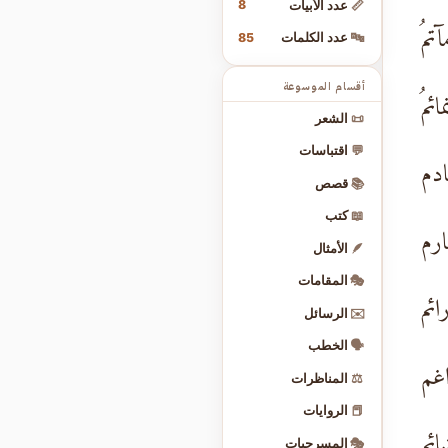
8
📏
عدد الأبيات
آتمُ
85
🔤
عدد الكلمات
أقسام الموسوعة
ئمُ
📜
الشعر
💬
اقتباسات
ادم
📚
قصص
📖
كتب
حارم
🪶
الأمثال
🎭
المقامات
ائم
✉️
الرسائل
🗣️
الخطب
اغم
⚖️
المناظرات
📕
الروايات
ضائم
🎭
المسرحيات