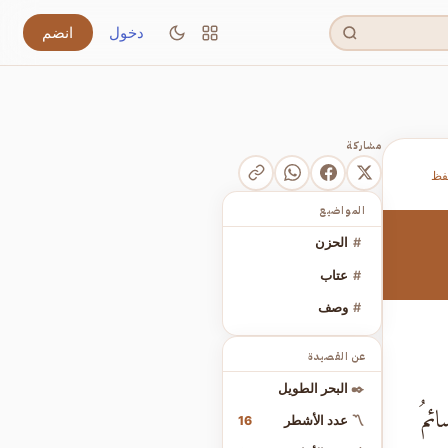
دخول
انضم
مشاركة
فظ
المواضيع
#
الحزن
#
عتاب
#
وصف
عن القصيدة
✒️
البحر الطويل
ئمُ
16
〽️
عدد الأشطر