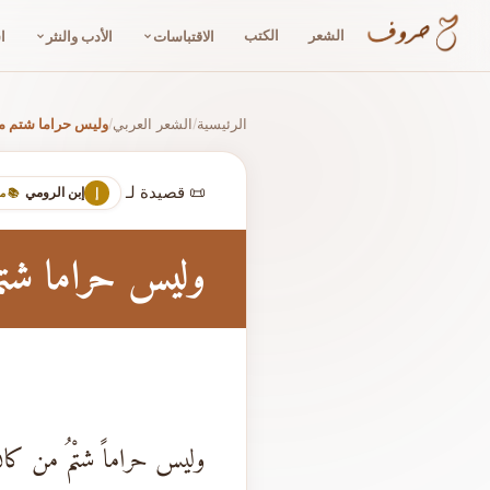
الشعر
الكتب
الاقتباسات
الأدب والنثر
ا
الرئيسية
الشعر العربي
وليس حراما شتم م
/
/
📜 قصيدة لـ
إبن الرومي
إ
📚 م
وليس حراما شت
وليس حراماً شتْمُ من كان 