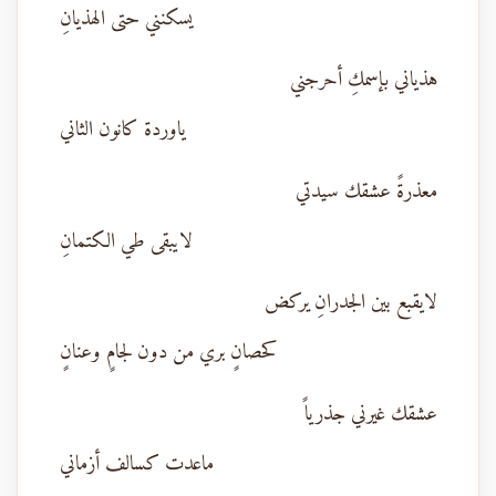
يسكنني حتى الهذيانِ
هذياني بإسمكِ أحرجني
ياوردة كانون الثاني
معذرةً عشقك سيدتي
لايبقى طي الكتمانِ
لايقبع بين الجدرانِ يركض
كحصانٍ بري من دون لجامٍ وعنانٍ
عشقك غيرني جذرياً
ماعدت كسالف أزماني