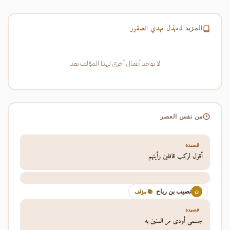
مهذل مهدي الصقور
المزيد لـ
لا توجد أعمال أخرى لهذا المؤلف بعد
من نفس العصر
قصيدة
أقول لركب قافلين رأيتهم
نصيب بن رباح
ن
📚 مؤلف
قصيدة
جسمي أودى مر السنين به