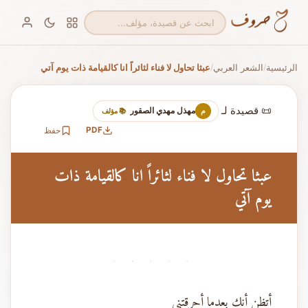
الرئيسية
الشعر العربي
عبثا تحاول لا فناء لثائراً انا كالقيامة ذات يوم آتي
/
/
📜 قصيدة لـ
مهذل مهدي الصقور
م
📚 مؤلف
PDF
حفظ
عبثا تحاول لا فناء لثائراً انا كالقيامة ذات
يوم آتي
· · · · ·
أتظن أنك بعدما أحرقتني