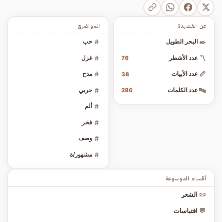
عن القصيدة
المواضيع
✒️
البحر الطويل
#
حب
〽️
عدد الأشطر
#
غزل
76
📏
عدد الأبيات
#
مدح
38
🔤
عدد الكلمات
#
حربي
286
#
ألم
#
فخر
#
وصف
#
مشهور/ة
أقسام الموسوعة
📜
الشعر
💬
اقتباسات