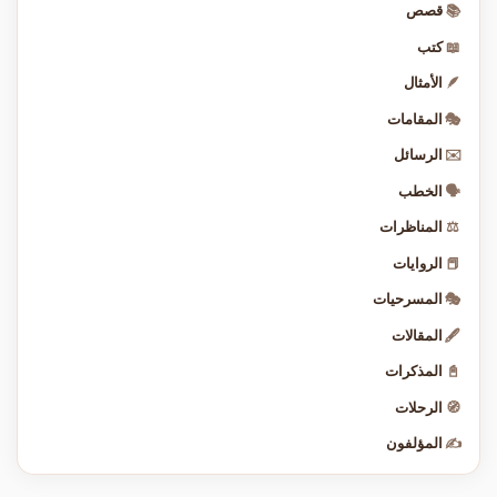
📚
قصص
📖
كتب
🪶
الأمثال
🎭
المقامات
✉️
الرسائل
🗣️
الخطب
⚖️
المناظرات
📕
الروايات
🎭
المسرحيات
🖋️
المقالات
📓
المذكرات
🧭
الرحلات
✍️
المؤلفون