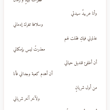
قطرات نبيذٍ و رُمان
وأنا عربيدٌ سيدتي
وسلافة ثغرك إدماني
عذلوني فيكِ فقلت لهم
معذرتً ليس بإمكاني
أن أطفئ قنديل حياتي
أن أهدم كعبة وجداني فأنا
من أول شريانٍ
ولآخر آخر شرياني