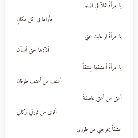
يا امرأةً تملأ لي الدنيا
فأراها في كل مكانٍ
يا امرأةً لو غابت عني
أذكرها حتى أنسآنِ
يا امرأةً أعشقها عِشقاً
أعنف من أعنف طوفانِ
أعتى من أعتى عاصفةً
أقوى من ثورتي بركانيِ
عشقاً يخرجني من طوري