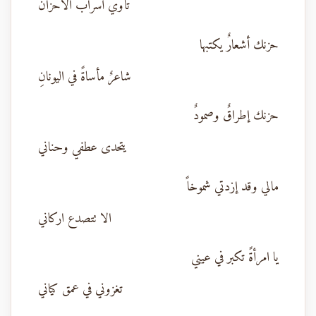
تأوي أسراب الاحزآن
حزنك أشعارٌ يكتبها
شاعرٌ مأساةً في اليونانِ
حزنك إطراقٌ وصمودٌ
يتحدى عطفي وحناني
مالي وقد إزدتي شموخاً
الا تتصدع اركاني
يا امرأةً تكبر في عيني
تغزوني في عمق كياني