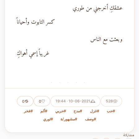
عشقكِ أخرجني من طوري
كسر التابوت وأحياناً
وبعثت مع الناس
غريباً إسمي أهواكِ
· · · · ·
🕰️
🔁
🤍
10-06-2021 · 19:44
528
0
0
#حب
#غزل
#مدح
#حربي
#ألم
#فخر
#وصف
#مشهور/ة
#ثوري
مشاركة