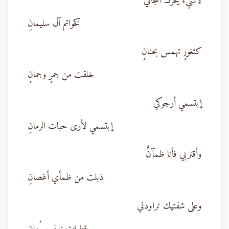
لاشيءَ يحرك أشجاني
كخواتم آل سليمانِ
كثغورٍ تهمس بحنانٍ
خلقت من جمرٍ وجمانٍ
إبتسمي أرجوكي
إبتسمي لأرى حبات الرمانِ
وأقتربي فأنا ظمآنٌ
ذبلت من ظمأي أغصانِ
وعلى شفتيك تراودني