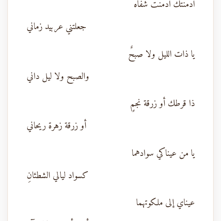
أدمنتك أدمنت شفاهً
جعلتني عربيد زماني
يا ذات الليل ولا صبحٌ
والصبح ولا ليل داني
ذا قرطك أو زرقة نجمٍ
أو زرقة زهرة ريحاني
يا من عيناكي سوادهما
كسواد ليالي الشطئانِ
عيناي إلى ملكوتهما