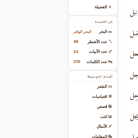
#
الفضيلة
بل
عن القصيدة
ضل
البحر الوافر
✒️
البحر
46
〽️
عدد الأشطر
حل
23
📏
عدد الأبيات
210
🔤
عدد الكلمات
جل
أقسام الموسوعة
📜
الشعر
حِل
💬
اقتباسات
📚
قصص
جل
📖
كتب
🪶
الأمثال
سل
🎭
المقامات