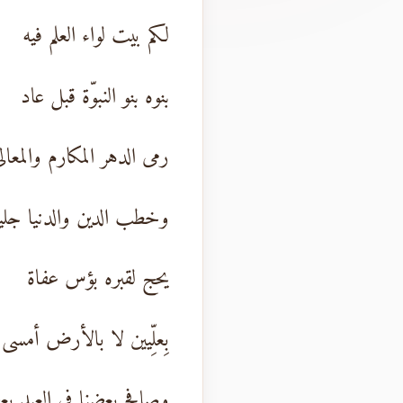
لكم بيت لواء العلم فيه
بنوه بنو النبوّة قبل عاد
رمى الدهر المكارم والمعال
وخطب الدين والدنيا جلي
يحج لقبره بؤس عفاة
بِعلِّيين لا بالأرض أمسى
وصافح بعضنا في العيد بع