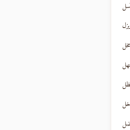
تسل
يزل
خل
هل
تظل
خل
ضل