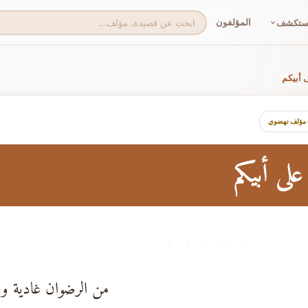
المؤلفون
ستكشف
 أبيكم
 مؤلف نهضوي
لى أبيكم
· · · · ·
من الرضوان غادية و