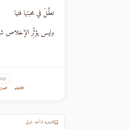
تعقَّلَ في محبتها فتيا
وليس يؤثِّر الإخلاص شي
23
#العلم
#مدح
أحمد شوقي
المزيد لـ