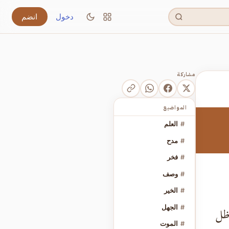
دخول
انضم
مشاركة
المواضيع
#
العلم
#
مدح
#
فخر
#
وصف
#
الخير
#
الجهل
ظل
#
الموت