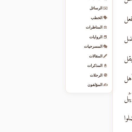
✉️
الرسائل
فعل
🗣️
الخطب
⚖️
المناظرات
ضل
📕
الروايات
🎭
المسرحيات
يقل
🖋️
المقالات
📓
المذكرات
أهل
🧭
الرحلات
✍️
المؤلفون
بُل
لوا