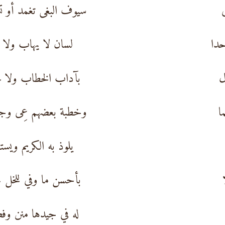
سيوف البغى تغمد أو 
حدا
لسان لا يهاب ولا 
ل
بآداب الخطاب ولا م
ا
وخطبة بعضهم عِى وج
يلوذ به الكريم ويس
بأحسن ما وفي للخل 
له في جيدها منن وف