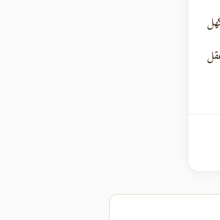
هل
قل