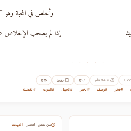
وأخلص في المحبة وهو ك
ئا
إذا لم يصحب الإخلاص ع
· · · · ·
⏳
1,2
منذ 94 عام
🤍
حفظ
🔁
0
0
#فخر
#وصف
#الخير
#الجهل
#الموت
#الفضيلة
النهضة
من نفس العصر