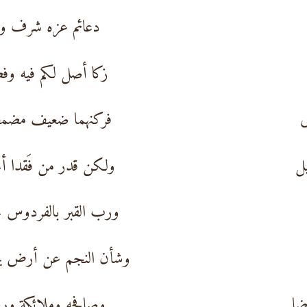
دعائم عزه شرف ون
زكا أصل لكم فيه وف
ى
فركنهما ضعيف مضم
ل
ولكن قدر من فَقدا أ
ورب القبر بالفردوس 
وشأن النجم عن أرض ي
ضا
وصافحه وملائكة ور