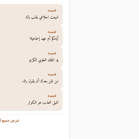
قصيدة
شيعت احلامي بقلب باك
قصيدة
أيامكم أم عهد إسماعيلا
قصيدة
يد الملك العلوي الكريم
قصيدة
من ظن بعدك أن يقول رثاء
قصيدة
النيل العذب هو الكوثر
عرض جميع ال