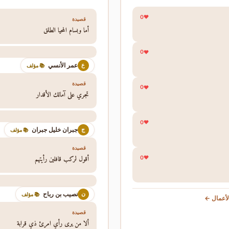
0
قصيدة
أما وبسام المحيا الطلق
0
عمر الأنسي
ع
📚 مؤلف
قصيدة
0
تجري على آمالك الأقدار
0
جبران خليل جبران
ج
📚 مؤلف
قصيدة
أقول لركب قافلين رأيتهم
0
نصيب بن رباح
ن
📚 مؤلف
أعمال ←
قصيدة
ألا من يرى رأي امرئ ذي قرابة