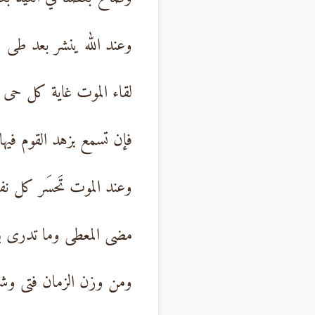
وعند الله ينشر بعد طى
لقاء الموت غاية كل حى
فإن تسمع بزهد القوم فيها
وعند الموت تَحسَر كل 
مضى المعطى وما تدرى ي
ومن وزن الزمان فتى وش