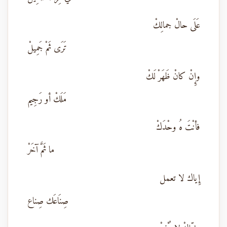
عَلَى حالْ جمالِكْ
تَرَى ثَمْ جَمِيلْ
وإِنْ كانْ ظَهَرْ لَكْ
مَلَكْ أو رَجِيم
فأنْتَ هُ وحْدَكْ
ما ثَمَّ آخَرْ
إِياك لا تعمل
صِنَاعَك صِناع