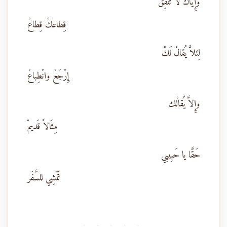
وإِيّاكْ لا تُنْفِقْ
قِطاعكْ قِطاعْ
لِئلاَّ يُقالْ لَكْ
إِرْجَعْ وانْطِباعْ
وإِلاَّ يُقالْك
مِثَالاً قَديمْ
حَقَّا يا حَبِيبي
تَمْشِي للسَّفَر
· · · · ·