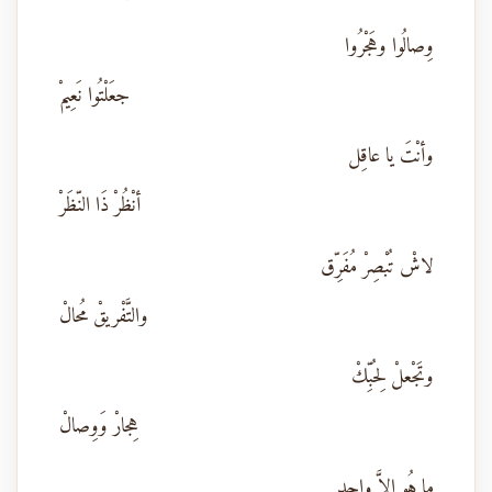
وِصالُوا وهَجْرُوا
جعَلْتُوا نَعِيمْ
وأنْتَ يا عاقِل
أنْظُرْ ذَا النّظَرْ
لاشْ تُبْصِرْ مُفَرِّق
والتَّفْريقْ مُحالْ
وتَجْعلْ لِحُبِّكْ
هِجارْ وَوِصالْ
ما هُو إِلاَّ واحِد