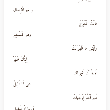
وبغَير انْفِصال
فأنْتَ الْمُعَوِّجْ
وهو الْمُسْتقِيم
وأيْش ما ظَهَرْ لَكْ
فِمِنَّكْ ظَهَرْ
تُريدْ أنْ نُقِيم لكْ
على ذَا دَلِيلْ
مُور أنْظُرْ لِوَجْهِكْ
في مِرْآهْ صَقِيل