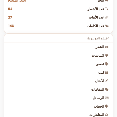
البحر الموشح
✒️
البحر
54
〽️
عدد الأشطر
27
📏
عدد الأبيات
146
🔤
عدد الكلمات
أقسام الموسوعة
📜
الشعر
💬
اقتباسات
📚
قصص
📖
كتب
🪶
الأمثال
🎭
المقامات
✉️
الرسائل
🗣️
الخطب
⚖️
المناظرات