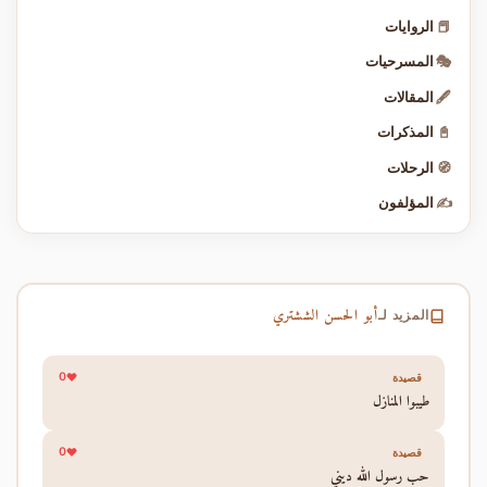
📕
الروايات
🎭
المسرحيات
🖋️
المقالات
📓
المذكرات
🧭
الرحلات
✍️
المؤلفون
أبو الحسن الششتري
المزيد لـ
0
قصيدة
طيبوا المنازل
0
قصيدة
حب رسول الله ديني