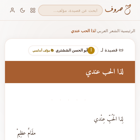
الرئيسية
الشعر العربي
لذا الحب عندي
/
/
📜 قصيدة لـ
أبو الحسن الششتري
أ
📚 مؤلف أندلسي
لذا الحب عندي
· · · · ·
لِذا الْحُبِّ عِنْدي
مقَامٌ عظِيمْ