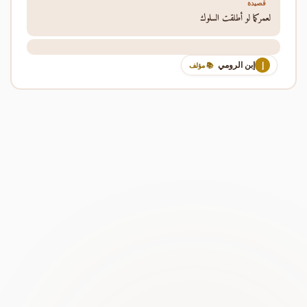
قصيدة
لعمركما لو أطلقت السلوك
إبن الرومي
إ
📚 مؤلف