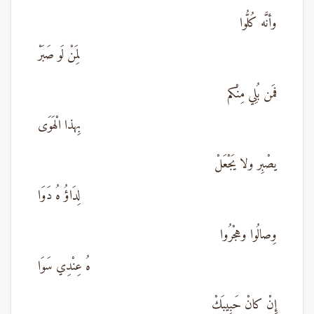
وأنَّه كُلُّوا
لِمَنْ لَو صَبَرْ
فمَن بُلِي مِنْكم
بِهذا الْهَوَى
يصْبِر ولا يَجْعَلْ
لِدَاؤُ هُ دَوَا
وِصالُوا وهجْرُوا
هُ عِنْدِي سَوَا
إِنْ كانْ حَبِيبَكْ