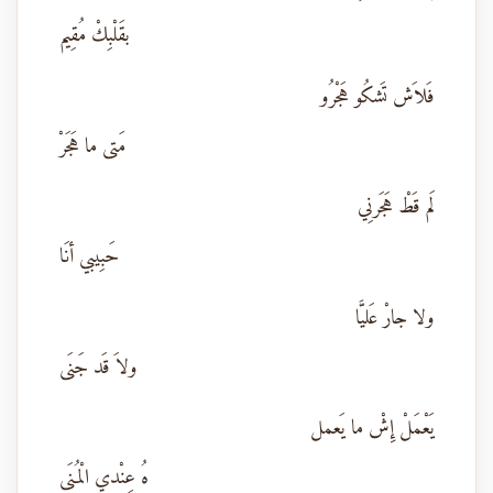
بقَلْبِكْ مُقِيم
فَلاَش تَشكُو هَجْرُو
مَتى ما هَجَرْ
لَم قَطْ هَجَرنِي
حَبِيبي أنَا
ولا جارْ عَليَّا
ولاَ قَد جَنَى
يَعْمَلْ إِشْ ما يَعمل
هُ عِنْدي الْمُنَى