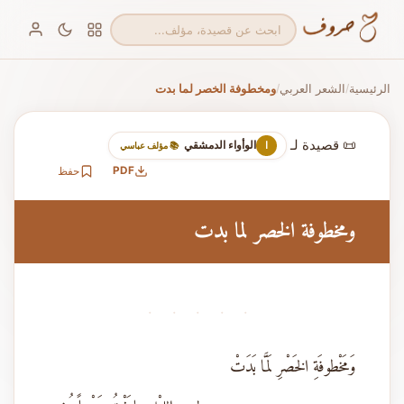
الرئيسية
الشعر العربي
ومخطوفة الخصر لما بدت
/
/
📜 قصيدة لـ
الوأواء الدمشقي
ا
📚 مؤلف عباسي
PDF
حفظ
ومخطوفة الخصر لما بدت
· · · · ·
وَمَخْطوفَةِ الخَصْرِ لَمَّا بَدَتْ