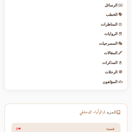
✉️
الرسائل
🗣️
الخطب
⚖️
المناظرات
📕
الروايات
🎭
المسرحيات
🖋️
المقالات
📓
المذكرات
🧭
الرحلات
✍️
المؤلفون
الوأواء الدمشقي
المزيد لـ
0
قصيدة