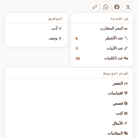
عن القصيدة
المواضيع
✒️
البحر المتقارب
#
أدب
〽️
عدد الأشطر
#
وصف
6
📏
عدد الأبيات
3
🔤
عدد الكلمات
26
أقسام الموسوعة
📜
الشعر
💬
اقتباسات
📚
قصص
📖
كتب
🪶
الأمثال
🎭
المقامات