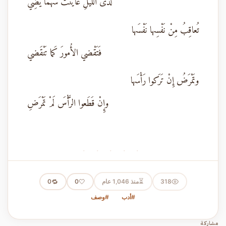
لدى الليْلِ عايَنْتُ سَهْماً يُضِي
تُعاقِبُ مِنْ نَفْسِها نَفْسَها
فَتَقْضي الأُمورَ كَما تَنْقَضي
وتَمْرَضُ إِنْ تَرَكوا رَأْسَها
وإِنْ قَطَعوا الرَّأْسَ لَمْ تَمْرَضِ
· · · · ·
⏳
318
منذ 1,046 عام
🤍
🔁
0
0
#أدب
#وصف
مشاركة