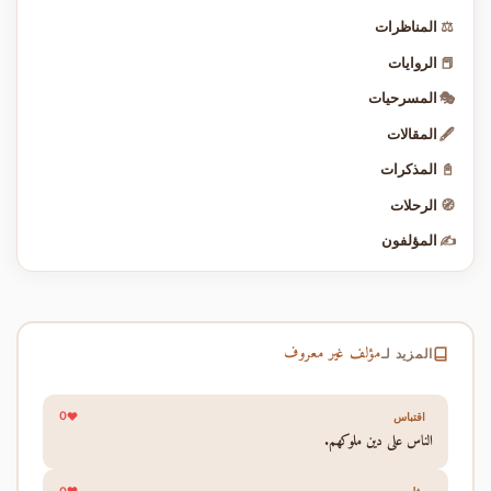
⚖️
المناظرات
📕
الروايات
🎭
المسرحيات
🖋️
المقالات
📓
المذكرات
🧭
الرحلات
✍️
المؤلفون
مؤلف غير معروف
المزيد لـ
0
اقتباس
الناس على دين ملوكهم.