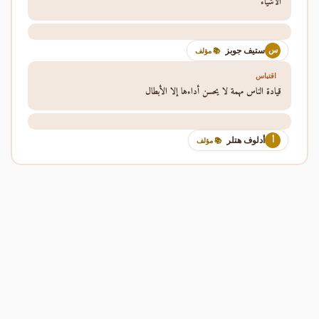
الأشياء
ستيف جوبز
س
📚 مؤلف
اقتباس
قيادة الناس مهمة لا يحسن أداءها إلا الأبطال
أدلوف هتلر
أ
📚 مؤلف