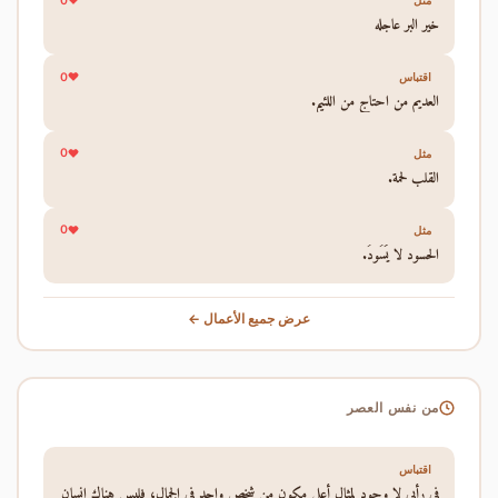
0
مثل
خير البر عاجله
0
اقتباس
العديم من احتاج من اللئيم.
0
مثل
القلب لحمة.
0
مثل
الحسود لا يَسُودُ.
عرض جميع الأعمال ←
من نفس العصر
اقتباس
في رأيي لا وجود لمثال أعلى مكون من شخص واحد في الجمال، فليس هناك إنسان