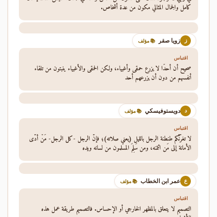
كامل والجمال المثالي مكون من عدة أشخاص.
زويا صقر
ز
📚 مؤلف
اقتباس
صحيح أن أحدًا لا يزرع حمقى وأغبياء، ولكن الحمقى والأغبياء ينبتون من تلقاء
أنفسهم من دون أن يزرعهم أحد
دويستوفيسكي
د
📚 مؤلف
اقتباس
لا تغرَّنَّكم طنطنة الرجل بالليل (يعني صلاته)؛ فإنَّ الرجل -كل الرجل- مَنْ أَدَّى
الأمانة إلى مَن ائتمنه، ومن سَلِمَ المسلمون من لسانه ويده
عمر ابن الخطاب
ع
📚 مؤلف
اقتباس
التصميم لا يتعلق بالمظهر الخارجي أو الإحساس. فالتصميم طريقة عمل هذه