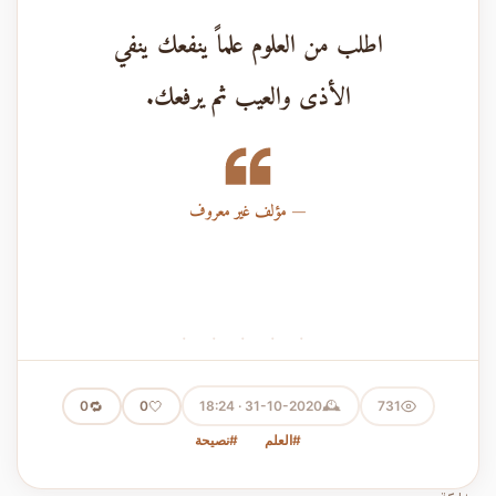
اطلب من العلوم علماً ينفعك ينفي
الأذى والعيب ثم يرفعك.
مؤلف غير معروف
· · · · ·
🕰️
🔁
🤍
31-10-2020 · 18:24
731
0
0
#العلم
#نصيحة