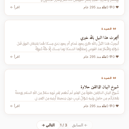
❤️ 0
💬 0
🕰️ منذ 295 عام
اقرأ ←
📜 قصيدة
أتيجرت هذا النيل بالله خبري
أَتيجِرتُ هَذا النّيلُ بِاللَهِ خَبِّري بِجودِ غَمامٍ أَم بِجودِ يَدي مِسكا هُما يَقذِفانِ النوقَ قَبلَ
سُؤالِهِ وَالأَبحُرُ بَعدَ الغَوصِ إِعطاؤُها السَمكا وَما مِسكَ إِلّا جَنَّةٌ دُنيَوِيَّةٌ
❤️ 0
💬 0
🕰️ منذ 295 عام
اقرأ ←
📜 قصيدة
شيوخ البيان الذائقين حلاوة
شُيوخُ البَيانِ الذائِقينَ حَلاوَةً مِنَ العِلمِ لَم تُطعَم لِغَيرِ ذَويهِ سَلامٌ مِنَ اللَهِ السَلام وَرَحمَةٌ
يَعُمّانِكُم مِن خامِلٍ وَنَبيهِ سُؤالُ غَريبٍ دونَ شِنجيطَ أَرضِهِ مِنَ البُعدِ تي
❤️ 0
💬 0
🕰️ منذ 295 عام
اقرأ ←
← السابق
1 / 3
التالي →