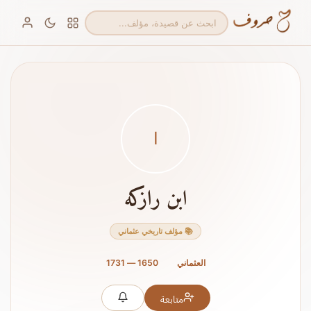
ا
ابن رازكه
📚 مؤلف تاريخي عثماني
العثماني
1650 — 1731
متابعة