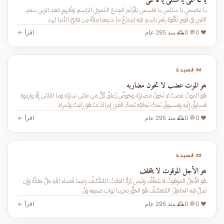
يا عاصمي يا سالمي يا قاسمي
يا عاصِمي يا سالِمي يا قاسِمي لِلأَزلَمِ الجِذعِ الذَمولِ الراسِمِ وَظُهورِ دَهدِ الرَينِ سَعدِ
القينِ في قَومٍ تَلَقّوهُ بِثَغرٍ باسِمِ فيهِ اِبتِداعٌ ما سَمِعنا مِثلَهُ مِن فاتِحِ الدُنيا لِهَذ
❤️ 0
💬 0
🕰️ منذ 295 عام
اقرأ ←
📜 قصيدة
هو الموت عضب لا تخون مضاربه
هُوَ المَوتُ عَضبٌ لا تَخونُ مَضارِبُه وَحَوضٌ زُعاقٌ كُلُّ مَن عاشَ شارِبُه وَما الناسُ إِلّا وارِدوهُ
فَسابِقٌ إِلَيهِ وَمَسبوقٌ تَخِبُّ نَجائِبُه يُحِبُّ الفَتى إِدراكَ ما هُوَ راغِبٌ وَيُدرِك
❤️ 0
💬 0
🕰️ منذ 295 عام
اقرأ ←
📜 قصيدة
هو الأجل الموقوت لا يتخلف
هُوَ الأَجَلُ المَوقوتُ لا يَتَخَلَّفُ وَلَيسَ يُرَدُّ الفائِتُ المُتَأَسِّفُ رَضينا قَضاءَ اللَهِ جَلَّ جَلالُهُ وَإِن
ضَلَّ فيهِ الجاهِلُ المُتَعَسِّفُ هُوَ الحَقُّ يَجزينا ثَوابَ صَنيعِهِ وَنُ
❤️ 0
💬 0
🕰️ منذ 295 عام
اقرأ ←