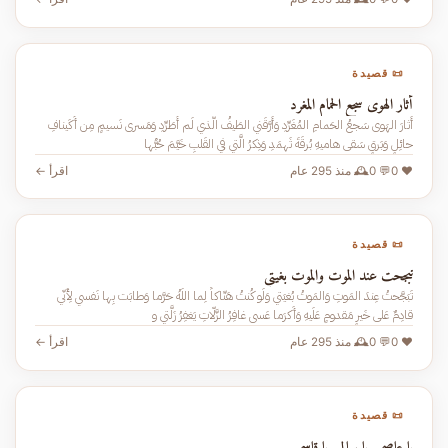
📜 قصيدة
أثار الهوى سجع الحمام المغرد
أَثارَ الهَوى سَجعُ الحَمامِ المُغَرِّدِ وَأَرَّقَني الطَيفُ الَّذي لَم أُطَرِّدِ وَمَسرى نَسيمٍ مِن أُكَينافِ
حائِلٍ وَبَرقٍ سَقى هاميهِ بُرقَةَ ثَهمَدِ وَذِكرُ الَّتي في القَلبِ خَيَّمَ حُبُّها
❤️ 0
💬 0
🕰️ منذ 295 عام
اقرأ ←
📜 قصيدة
تبجحت عند الموت والموت بغيتي
تَبَجَّحتُ عِندَ المَوتِ وَالمَوتُ بُغيَتي وَلَو كُنتُ هَتّاكاً لِما اللَهُ حَرَّما وَطابَت بِها نَفسي لِأَنّي
قادِمٌ عَلى خَيرٍ مَقدومٍ عَلَيهِ وَأَكرَما عَسى غافِرُ الزَّلّاتِ يَغفِرُ زَلَّتي و
❤️ 0
💬 0
🕰️ منذ 295 عام
اقرأ ←
📜 قصيدة