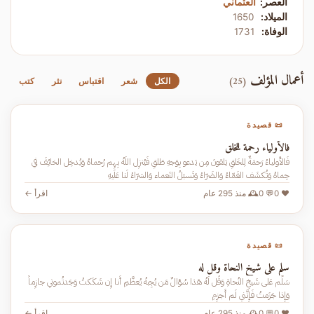
العصر:
العثماني
الميلاد:
1650
الوفاة:
1731
أعمال المؤلف
(25)
الكل
شعر
اقتباس
نثر
كتب
📜 قصيدة
فالأولياء رحمة للخلق
فَالأَولياءُ رَحمَةٌ لِلخَلقِ يَلقونَ مِن يَدعو بِوَجهِ طَلقِ فَيُنزِل اللَهُ بِهِم رُحماهُ وَيُدخِل الخائِفَ في
حِماهُ وَتُكشَف الغَمّاءُ وَالضَرّاءُ وَتَسبَلُ النَعماء وَالسَرّاءُ لَنا عَلَيهِ
❤️ 0
💬 0
🕰️ منذ 295 عام
اقرأ ←
📜 قصيدة
سلم على شيخ النحاة وقل له
سَلِّم عَلى شَيخِ النُحاةِ وَقُل لَهُ هَذا سُؤالٌ مَن يُجِبهُ يُعظَّمِ أَنا إِن شَكَكتُ وَجَدتُموني جازِماً
وَإِذا جَزَمتُ فَإِنَّني لَم أَجزِمِ
❤️ 0
💬 0
🕰️ منذ 295 عام
اقرأ ←