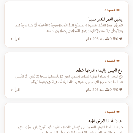
📜 قصيدة
يتفيهق الغمر المغمر مسهبا
يَتَفَيهَقُ الغمرُ المُغَمَّر مُسهِباً وَالمِصقَعُ العِدُّ القَريحَةِ موجِزُ وَاللَهُ يَعلَمُ أَنَّ هَذا عاجِزٌ فيما
يَقولُ وَأَن ذَلِكَ مُعجِزُ كَالوَعدِ يَقوى المُخلِفونَ بِحَملِهِ وَيَهابُ عُه
❤️ 0
💬 0
🕰️ منذ 295 عام
اقرأ ←
📜 قصيدة
دع العيس والبيداء تذرعها شطحا
دَعِ العيسَ وَالبَيداءَ تَذرَعُها شَطحا وَسِمها بُحورَ الآلِ تَسبَحُها سَبحا وَلا تَرعَها إِلّا الذَميلَ
فَطالَما رَعَت ناضِرَ القَيصومِ وَالشيحَ وَالطَلحا وَلا تُصغِ لِلنّاهِينَ فيما نَوَيتَهُ و
❤️ 0
💬 0
🕰️ منذ 295 عام
اقرأ ←
📜 قصيدة
حمدنا الله ذا العرش المجيد
حَمِدنا اللَهَ ذا العَرشِ المَجيدِ عَلى الإِنعامِ وَالشَرَفِ الفَريدِ هُوَ الكَورِيُّ باني العِزِّ وَالمج دِ
لِلإِسلامِ وَالشَرَفِ العَتيدِ بِنَصرِ المُؤمِنينَ أَتاهُ نَصرٌ وَأَسرارُ الجَداوِلِ و