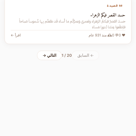
📜 قصيدة
حسد القصر فيكم الزهراء
حسدَ القصرُ فيكمُ الزَهراءَ ولعمري وَعمرُكُم ما أَساءَ قَد طلعتُم بِها شُموساَ صَباحاً
فاِطلَعوا عِندَنا بُدورا مَساءَ
❤️ 0
💬 0
🕰️ منذ 931 عام
اقرأ ←
← السابق
1 / 20
التالي →