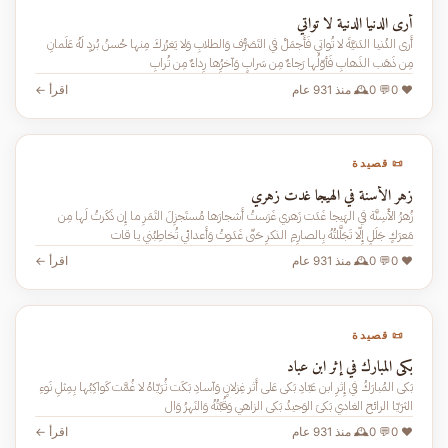
أرى الدنيا الدنية لا تواتي
أَرى الدُنيا الدَنيَّةَ لا تُواتي فَأَجمَلْ في التَصَرُّف وَالطلابِ وَلا يَغرُركَ مِنها حُسنُ بُردٍ لَهُ عَلَمانِ
مِن ذَهَب الذَهابِ فَأوّلُها رَجاءٌ مِن سَرابٍ وَآخرُِها رِداءٌ مِن تُرابِ
❤️ 0
💬 0
🕰️ منذ 931 عام
اقرأ ←
📜 قصيدة
زهر الأسنة في الهيجا غدت زهري
زُهرُ الأَسِنَّة في الهَيجا غَدَت زَهري غَرَستُ أَشجارَها مُستَجزِلَ الثَمَرِ ما إِن ذَكَرتُ لَها مِن
مَعرَكٍ جَلَلٍ إِلّا تَجَلَّلتُهُ بِالصارِمِ الذكرِ حَتّى غَدَوتُ وَأَعدائي تُخاطِبُني يا قات
❤️ 0
💬 0
🕰️ منذ 931 عام
اقرأ ←
📜 قصيدة
بكى المبارك في إثر ابن عباد
بَكى المُبارَكُ في إِثرِ ابن عَبّادِ بَكى عَلى أَثر غِزلانٍ وَآسادِ بَكَت ثُرَيّاهُ لا غُمَّت كَواكِبُها بِمِثلِ نَوءِ
الثرَيّا الرائح الغادي بَكىَ الوَحيدُ بَكى الزاهي وَقُبَّتُهُ وَالنَهرُ وَال
❤️ 0
💬 0
🕰️ منذ 931 عام
اقرأ ←