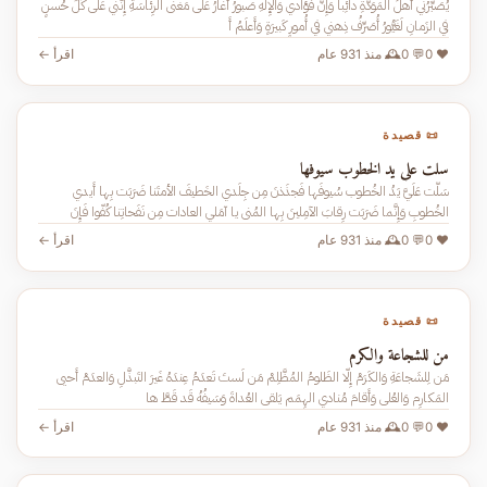
يُصَبِّرُني أَهلُ المَوَدَّةِ دائِباً وَإِنَّ فُؤادي وَالإِلَهِ صَبورُ أَغارُ عَلى مَغنى الرِئاسَةِ إِنَّني عَلى كُلِّ حُسنٍ
في الزَمانِ لَغَيُّورُ أُصَرِّفُ ذِهني في أُمورٍ كَبيرَةٍ وَأَعلَمُ أَ
❤️ 0
💬 0
🕰️ منذ 931 عام
اقرأ ←
📜 قصيدة
سلت علي يد الخطوب سيوفها
سَلَّت عَلَيَّ يَدُ الخُطوب سُيوفَها فَجذَذنَ مِن جِلَدي الخَطيفَ الأمتَنا ضَرَبَت بِها أَيدي
الخُطوبِ وَإِنَّما ضَرَبَت رِقابَ الآمِلينَ بِها المُنى يا آمَلي العادات مِن نَفَحاتِنا كُفّوا فَإِنَ
❤️ 0
💬 0
🕰️ منذ 931 عام
اقرأ ←
📜 قصيدة
من للشجاعة والكرم
مَن لِلشَجاعَةِ وَالكَرَمْ إِلّا الظَلومُ المُظَّلِمْ مَن لَستَ تَعدَمُ عِندَهُ غَيرَ التَبذُّلِ وَالعدَمْ أَحيى
المَكارِم وَالعُلى وَأَقامَ مُنادي الهِمَم يَلقى العُداةَ وَسَيفُهُ قَد قَطَّ ها
❤️ 0
💬 0
🕰️ منذ 931 عام
اقرأ ←