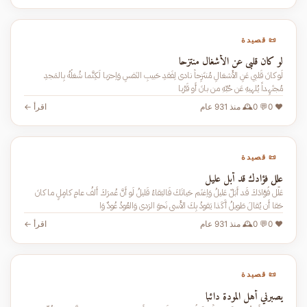
📜 قصيدة
لو كان قلبي عن الأشغال منتزحا
لَو كانَ قَلبي عَنِ الأَشغالِ مُنتَزِحاً نادى لِفَقدِ حَبيبِ النَفسِ وَاِحرَبا لَكِنَّما شُغلُهُ بِالمَجدِ
مُجتَهِداً يُلهيهِ عَن حُبِّهِ من بانَ أَو قَرُبا
❤️ 0
💬 0
🕰️ منذ 931 عام
اقرأ ←
📜 قصيدة
علل فؤادك قد أبل عليل
عَلِّل فُؤادَكَ قَد أَبَلّ عَليلُ وَاِغنَم حَياتَكَ فَالبَقاءُ قَليلُ لَو أَنَّ عُمرَكَ أَلفُ عامٍ كامٍلٍ ما كانَ
حَقا أَن يُقالَ طَويلُ أَكَذا يَقودُ بِكَ الأَسى نَحوَ الرَدى وَالعُودُ عُودٌ وَا
❤️ 0
💬 0
🕰️ منذ 931 عام
اقرأ ←
📜 قصيدة
يصبرني أهل المودة دائبا