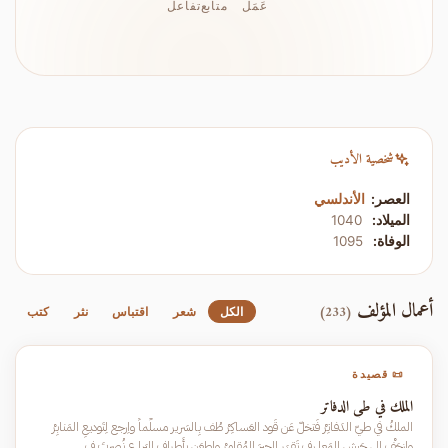
عَمَل
متابع
تفاعل
شخصية الأديب
العصر:
الأندلسي
الميلاد:
1040
الوفاة:
1095
أعمال المؤلف
(233)
الكل
شعر
اقتباس
نثر
كتب
📜 قصيدة
الملك في طي الدفاتر
الملكُ في طيّ الدَفاتِرْ فَتخلّ عَن قَود العَساكِرْ طُف بِالسَرير مسلِّماً واِرجع لِتَوديعِ المَنابِرْ
واِزحَفْ إِلى جَيش المَعا رِف تَقهَر الحِبرَ المُقامِرْ واِطعَن بِأَطراف اليَرا ع نُصرتَ ف