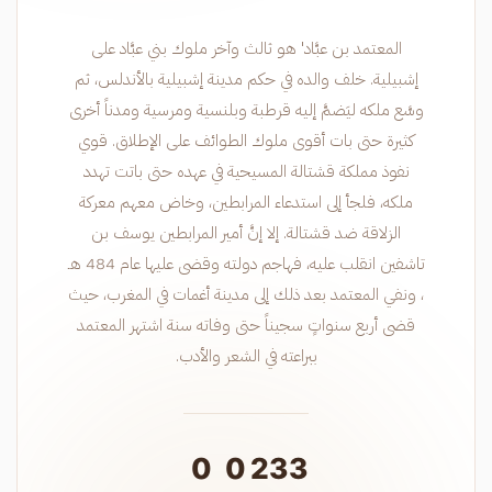
المعتمد بن عبَّاد' هو ثالث وآخر ملوك بني عبَّاد على
إشبيلية. خلف والده في حكم مدينة إشبيلية بالأندلس، ثم
وسَّع ملكه ليَضمَّ إليه قرطبة وبلنسية ومرسية ومدناً أخرى
كثيرة حتى بات أقوى ملوك الطوائف على الإطلاق. قوي
نفوذ مملكة قشتالة المسيحية في عهده حتى باتت تهدد
ملكه، فلجأ إلى استدعاء المرابطين، وخاض معهم معركة
الزلاقة ضد قشتالة. إلا إنَّ أمير المرابطين يوسف بن
تاشفين انقلب عليه، فهاجم دولته وقضى عليها عام 484 هـ
، ونفي المعتمد بعد ذلك إلى مدينة أغمات في المغرب، حيث
قضى أربع سنواتٍ سجيناً حتى وفاته سنة اشتهر المعتمد
ببراعته في الشعر والأدب.
0
0
233