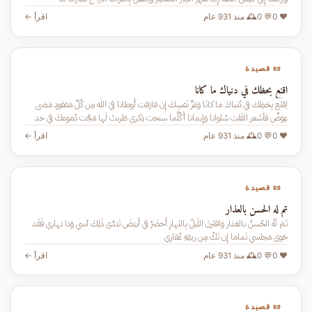
❤️ 0
💬 0
🕰️ منذ 931 عام
اقرأ ←
📜 قصيدة
اقنع بحظك في دنياك ما كانا
اِقنَع بِحَظِك في دُنياكَ ما كانَا وَعَزِّ نَفسِكَ إِن فارَقت أَوطانا في اللَه مِن كُلِّ مَفقودٍ مَضى
عِوَضٌ فأشَعر القَلبَ سُلوانا وَإِيمانا أَكُلَّما سنحت ذِكرى طَربتَ لَها مَجَّت دُموعكَ في خد
❤️ 0
💬 0
🕰️ منذ 931 عام
اقرأ ←
📜 قصيدة
تم له الحسن بالعذار
تَمَ لَهُ الحُسنُ بالعَذار وَاقتَرنَ اللَيلُ بِالنَهارِ أَخضَرُ في أَبيَضَ تَبَدّى ذَلِكَ آسي وَذا بَهاري فَقَد
حَوى مَجلسي تَماما إِن تَكُ مِن ريقِهِ عُقاري
❤️ 0
💬 0
🕰️ منذ 931 عام
اقرأ ←
📜 قصيدة