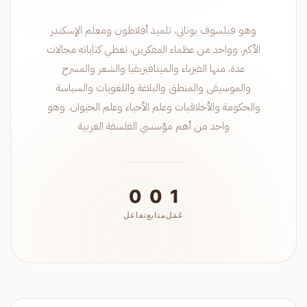
وهو فيلسوف يوناني، تلميذ أفلاطون ومعلم الإسكندر
الأكبر، وواحد من عظماء المفكرين، تغطي كتاباته مجالات
عدة، منها الفيزياء و‌الميتافيزيقيا و‌الشعر و‌المسرح
و‌الموسيقى و‌المنطق و‌البلاغة و‌اللغويات و‌السياسة
و‌الحكومة و‌الأخلاقيات و‌علم الأحياء و‌علم الحيوان. وهو
واحد من أهم مؤسسي الفلسفة الغربية
0
0
1
عَمَل
متابع
تفاعل