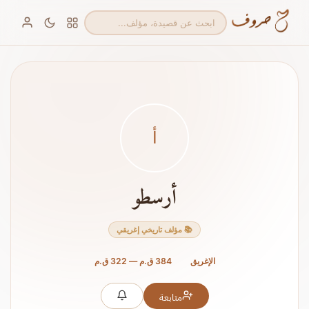
أ
أرسطو
📚 مؤلف تاريخي إغريقي
الإغريق
384 ق.م — 322 ق.م
متابعة