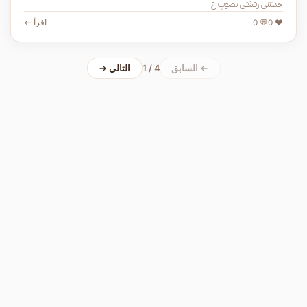
حدثتنـي رفيقتـي بصوتٍ ع
❤️ 0
💬 0
اقرأ ←
← السابق
1 / 4
التالي →