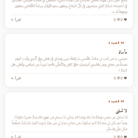
في أحضانه سُمّارُ اللـيلِ منتشرون في كلِّ البـقاعِ يزحفون نحـو الأوكار سِراعاً كالأفاعي يخفـون
وجوهاً لا ت
❤️ 0
💬 0
اقرأ ←
📜 قصيدة
مأساة
حبيبتـي، يا من كنتِ لي مـلاذاً بالأمسِ يا رفيقةَ دربـي ومناي في هَمّي وفي أُنْسي وأنتِ اليوم
بعيدةٌ،عن حِسّي وعن هَمْسي أيرضيكِ جَـوْرُ البَيْنِ والتَّـخَلّي فأحيا غريباً بين صَحْبـي وأهلي هل
الداءُ ا
❤️ 0
💬 0
اقرأ ←
📜 قصيدة
لا تسلني
لا تَسَلني عن حبيبٍ وعدُهُ ما عاد وعدا قد رماني ذا بسحرٍ من عيونٍ فاستبدَّ حينها حاولتُ
بعداً لم يكن لي منه بُدّا كم شكوتُ من عذابٍ صار لي من بعدُ سُهْدا كلما ناشَدْتُ صَفْحاً
مال عنّي واستَل
❤️ 0
💬 0
اقرأ ←