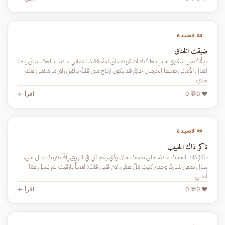
📜 قصيدة
ضيقت الخناق
ضِقْتُ من شكوى حبيبٍ جئتُ لا أشكو فضاقَ ليتـهُ هَمْـسًا دعانـي عندمـا بالحبِّ شـاقَ إنما
اغتـال الأمانـي بعدها الحرمـان حـاقَ قد يكون ارتـاح مـني قـلبـهُ بالبَيْـنِ راقَ ما مَلامـي عنك
خـافٍ
❤️ 0
💬 0
اقرأ ←
📜 قصيدة
ناكر ذاك الحبيب
نـاكـرٌ ذاك الحـبيبُ عندهُ، مـالي نصيبُ خـانَ ودِّي،رغـم أني في الهـوى إِلْفٌ قريبُ طال ليلي،
سـال دمعي شـاردٌ، وحدي كئيبُ مَلَّ عـقلي، لام قلبـي قلتُ: اهـدأْ يارقـيبُ لم يَسَـلْ عمّا
أُعانـي
❤️ 0
💬 0
اقرأ ←