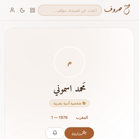
م
مَحمد اسموني
📚 شخصية أدبية مغربية
المغرب
1976 — ؟
متابعة