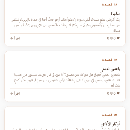
📜 قصيدة
مناجاة
ربِّ أكرمنـي بعفوٍ منك لا أبغي سواهُ إنَّ عفواً منك أرجو حيثُ أحيا في حماهُ ياإلهي لا تذقنـي
من عـذابٍ لن أراهُ منيتـي غفرانُ ذنبٍ كفرُ قلبٍ قد جناهُ نجني من هَوْلِ يومٍ زدتُ قرباً من
مـداهُ
❤️ 0
💬 0
اقرأ ←
📜 قصيدة
ياعصي الدمع
ياعصيَّ الدمـعِ أَفْصِحْ هلْ هواكمْ من نصيبي؟ أمْ ترى في غـير حبي ما يسـاوي من حبيبِ؟
قد غفا قلـبي، ودمعي في عيـوني كالّلهيبِ! فلْتُشـاركْني همُـومي من بعيـدٍ أو قـريبِ كلُّ نُصْحٍ،
باتَ أَمـْ
❤️ 0
💬 0
اقرأ ←
📜 قصيدة
أوكار الأفاعي
يلمعُ الليلُ بكلِّ عيونــه تختفي الأشباحُ بين طياتـه تضيءُ الملاهي في جنباتـه فيرتمي العشاقُ