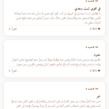
📜 قصيدة
في الهوى لست وحدي
يا فؤادي، لستُ وحدي في الهـوى بل أنت أولى أيْ حبيبـي لا تدنّـي منه خذ دعماً وحِمْـلا
مُنْيَتـي عَـوْدٌ فدمعي حار والأشجانُ حُبْـلى تائـهٌ، بـاكٍ، حزينٌ أعطني من فيك قـولا ليتنـي
أشركتُ عقلي ف
❤️ 0
💬 0
اقرأ ←
📜 قصيدة
جنون
جَنِّنـيني واسـتريـحي إنمـا بالسِّرِّ بـوحي حبـنا وهْـمٌ غَـيومٌ لم يمـلْ نحـو الوضوحِ عاتبي أحـوال
وجْـد ٍ شـاحبٍ واهٍ كـسيحِ هذه أشبـاحُ سُقْـمٍ داهِمٍ، ابـكي ونـوحي خَيِّرينـي، بـين مـوتٍ
❤️ 0
💬 0
اقرأ ←
📜 قصيدة
سمر
متـى دجا الليـلُ وغابَ عن عيني القمرُ بل هي الشمسُ والقمرُ في سـكونِ الليلِ نحيا نصنعُ
للمستقبلِ رؤيا بأحلى لحظاتِ العمرِ أغارُ من النسيم إذْ يَهُبُّ ويحملُ بَوْحَنا إلى الغيرِ