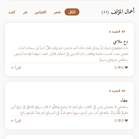
أعمال المؤلف
(44)
الكل
شعر
اقتباس
نثر
كتب
📜 قصيدة
دع ملامي
بات موعودي ارتيابا إذْ رجـائي فيك خابـا كم حـديثٍ ثم وعْـدٍ ظلَّ كذباً بل سحابـا لمتُ
نفسي حيث امست نقمـة والقلب ذابـا لاتذرني في انتظـار قاتـل، ابعـث جـوابـا فيه ما يُشفي
سـقامي مـهجتي سهمٌ
❤️ 0
💬 0
اقرأ ←
📜 قصيدة
جفاء
سامحـي لا تبعدينـي إننـي في القـلبِ بـاق كيف لا ترضيْ وخفقُ الـ قلبِ يهفو للتـلاقي إنْ تـريْ أنـي
حليمٌ فَلْنُبــاركْ بالـعـناق أنتِ من أبدى سروراً نحـو صَـدٍّ في الـسباق لم يعـدْ للشعر نـايٌ
❤️ 0
💬 0
اقرأ ←