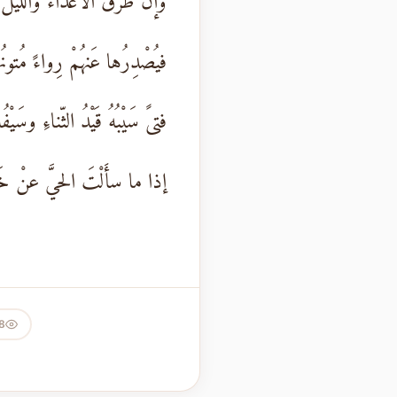
وإنْ طَرَقَ الأعْداءَ واللّيلُ مُ
فيُصْدِرُها عَنهُمْ رِواءً مُتونُ
فتىً سَيْبُهُ قَيْدُ الثّناءِ وسَيْفُه
إذا ما سأَلْتَ الحيَّ عنْ خَيْر
8