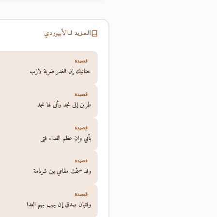
الأبيوردي
المزيد لـ
قصيدة
حنانيك إن الغدر ضربة لازب
قصيدة
طربن إلى نجد وأنى لها نجد
قصيدة
بأبي وإن عظم الفداء فتى
قصيدة
وقد سئمت مقامي بين شرذمة
قصيدة
وفتيان صدق إن يهب بهم العدا