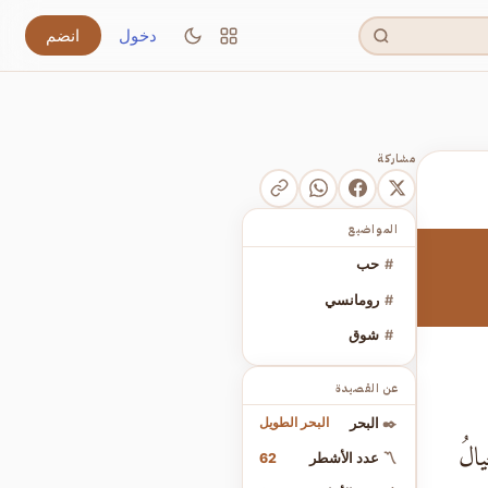
دخول
انضم
مشاركة
المواضيع
#
حب
#
رومانسي
#
شوق
عن القصيدة
البحر الطويل
✒️
البحر
يالُ
62
〽️
عدد الأشطر