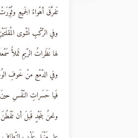
تَفرَّقَ أهْواءُ الجَميعِ وثُوِّرَتْ
وفي الرّكْبِ نَشْوى المُقلَتَيْن
لها نَظَراتُ الرّيمِ تَملأُ سَمْعهُ
وفي الدّمْعِ منْ خَوفِ الوُ
فَيا حَسَراتِ النّفْسِ حينَ 
ونحنُ بنَجْدٍ قَبلَ أن تَفْطُنَ
على مَنْهَلٍ عَذْبِ النِّطافِ ك