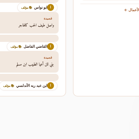
ابو نواس
ا
📚 مؤلف
أعمال ←
قصيدة
واصل طيف الحب كالهاجر
القاضي الفاضل
ا
📚 مؤلف
قصيدة
بني لئن أعيا الطبيب ابن مسلم
ابن عبد ربه الأندلسي
ا
📚 مؤلف