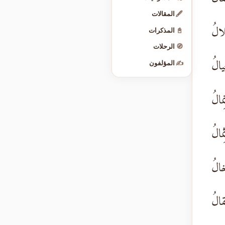
🖋️
المقالات
لالُ
📓
المذكرات
🧭
الرحلات
يالُ
✍️
المؤلفون
مالُ
الُ
خالُ
قالُ