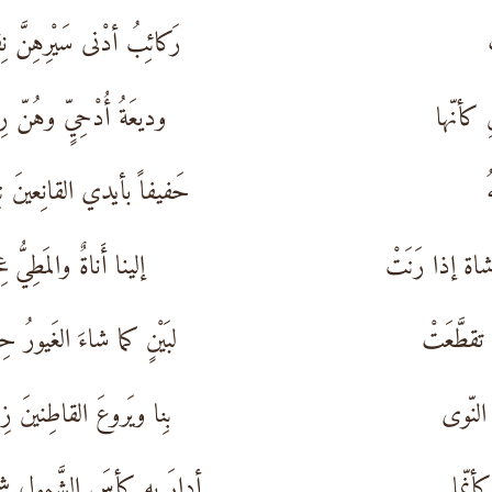
رَكائِبُ أدْنى سَيْرِهِنَّ نِ
ِ كأنّها
وديعَةُ أُدْحِيٍّ وهُنّ رِ
حَفيفاً بأيدي القانِعينَ نِ
شاة إذا رَنَتْ
إلينا أَناةٌ والمَطِيُّ ع
تقطَّعَتْ
لبَيْنٍ كما شاءَ الغَيورُ حِ
 النّوى
بِنا ويَروعَ القاطِنينَ زِ
أنّما
أدارَ بهِ كأسَ الشَّمولِ شم