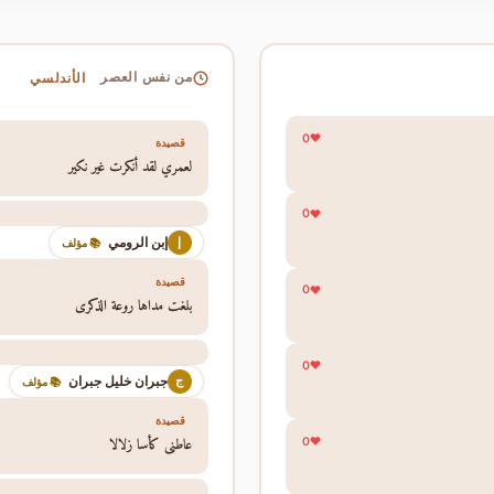
الأندلسي
من نفس العصر
0
قصيدة
لعمري لقد أنكرت غير نكير
0
إبن الرومي
إ
📚 مؤلف
قصيدة
0
بلغت مداها روعة الذكرى
0
جبران خليل جبران
ج
📚 مؤلف
قصيدة
عاطني كأسا زلالا
0