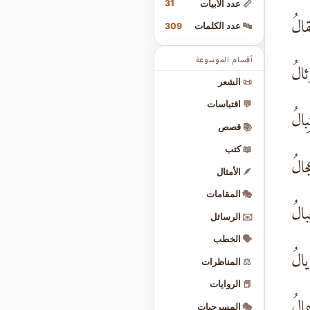
31
📏
عدد الأبيات
قالُ
309
🔤
عدد الكلمات
أقسام الموسوعة
ئالُ
📜
الشعر
💬
اقتباسات
بالُ
📚
قصص
📖
كتب
ِجالُ
🪶
الأمثال
🎭
المقامات
بالُ
✉️
الرسائل
🗣️
الخطب
يالُ
⚖️
المناظرات
📕
الروايات
الُ
🎭
المسرحيات