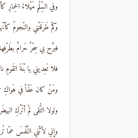
وفي السِّلْمِ مَيْلاءُ الخِمارِ كأن
وكمْ طَرَقَتْني والنّجومُ كأنّها
فبرَّح بي سِحْرٌ حَرامٌ بطَرْفِها
فلا تَعِديني يا بْنَةَ القَومِ نائِ
ومَنْ كان عَفّاً في هَواكِ ضَم
ولولا التُّقى لمْ أتْرُكِ البي
وإني لأثْني النَّفْسَ عمّا تُري