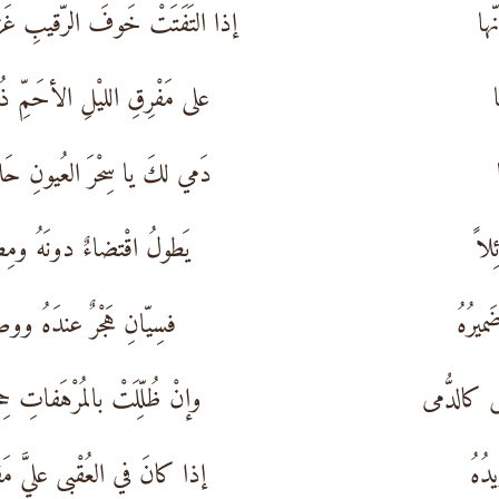
ّها
إذا التَفَتَتْ خَوفَ الرّقيبِ غَ
على مَفْرِقِ الليْلِ الأحَمِّ ذُ
دَمي لكَ يا سِحْرَ العُيونِ حَ
لاً
يَطولُ اقْتضاءٌ دونَهُ ومِ
يرُهُ
فسِيّانِ هَجْرٌ عندَهُ وو
ضَ كالدُّمى
وإنْ ظُلِّلَتْ بالمُرْهَفاتِ حِ
دُهُ
إذا كانَ في العُقْبى عليَّ مَ