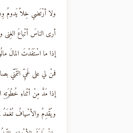
ولا أرْتَضي خِلاً يَدومُ وِدا
أرى الناسَ أتْباعَ الغِنى ولمَ
إذا ما اسْتَفَدْتَ المالَ مالُوا
فمنْ لي على غَيِّ التَمَنّي بص
إذا مَدَّ مِنْ أثْناءِ خُطْوَتِهِ 
ويُقْدِمُ والأسْيافُ تُغْمَدُ ف