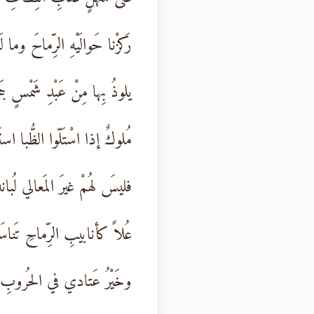
رَكزْنا حَوالَيْهِ الرِّماحَ وما لَ
يلوذُ بِها مِنْ عَبْدِ شَمْسٍ جَح
مُلوكٌ إذا اسْتَلّوا الظُّبا اس
فليسَ لهُمْ غيرَ المَعالي لُبانة
عُلاً كأنابيبِ الرِّماحِ تَناس
وخَيْرُ عَتادي في الحُروبِ مهَ