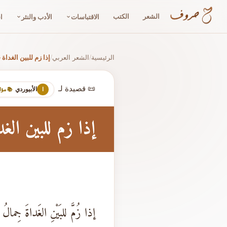
الشعر
الكتب
الاقتباسات
الأدب والنثر
ا
الرئيسية
الشعر العربي
إذا زم للبين الغداة
/
/
📜 قصيدة لـ
الأبيوردي
ا
📚 مؤ
إذا زم للبين الغ
إذا زُمَّ للبَيْنِ الغَداةَ جِمالُ