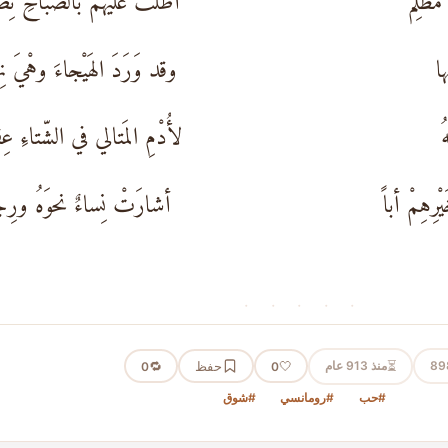
ظْلِمٌ
أطَلَّتْ علَيهمْ بالصّباحِ نِ
ها
وقد وَرَدَ الهَيْجاءَ وهْيَ نِ
ُ
لأُدْمِ المَتالي في الشّتاءِ عِ
ِهِمْ أباً
أشارَتْ نِساءٌ نحوَهُ ورِ
· · · · ·
⏳
89
منذ 913 عام
🤍
حفظ
🔁
0
0
#حب
#رومانسي
#شوق