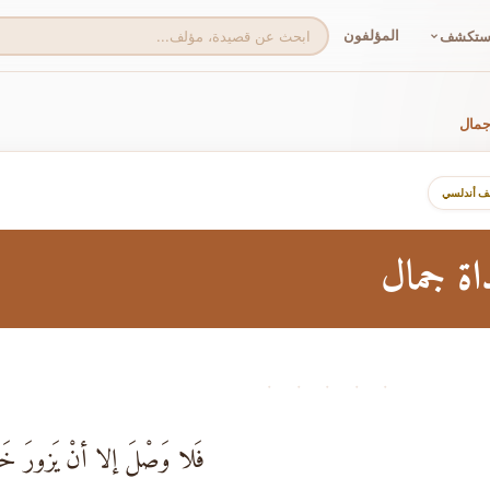
المؤلفون
ستكشف
 جمال
لف أندلسي
داة جمال
· · · · ·
فَلا وَصْلَ إلا أنْ يَزورَ خَ