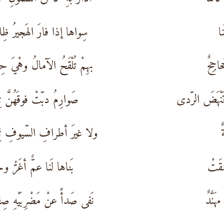
نا
سِواها إذا فارَ الهَجيرُ ظِ
اجِحٌ
بهِمْ تُلْقَحُ الآمالُ وهْيَ حِ
تَنْهَضَ الرّدى
صَوارِمُ دبّتْ فوقَهُنَّ نِ
ٌ
ولا غيرَ أطرافِ السّيوفِ ثِم
َقَتْ
بَناها لَنا عمٌّ أغَرُّ و
نَّدٌ
نَفى صَدأً عنْ مَضْرِبَيْهِ صِ