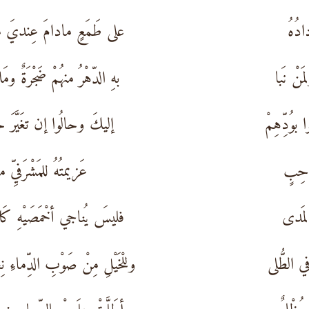
دُهُ
على طَمَعٍ مادامَ عِنديَ م
نْ نَبا
بهِ الدّهْرُ منهُمْ ضَجْرَةٌ ومَ
 بوُدِّهِمْ
إليكَ وحالُوا إن تغَيَّرَ 
احِبٍ
عَزيمتُهُ للمَشْرَفيِّ 
المَدى
فليسَ يُناجي أخْمَصَيْهِ كَ
ي الطُّلى
وللْخَيْلِ مِنْ صَوْبِ الدِّماءِ نِ