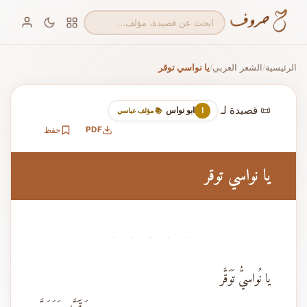
الرئيسية
الشعر العربي
يا نواسي توقر
/
/
📜 قصيدة لـ
ابو نواس
ا
📚 مؤلف عباسي
PDF
حفظ
يا نواسي توقر
· · · · ·
يا نُواسيُّ تَوَقَّر