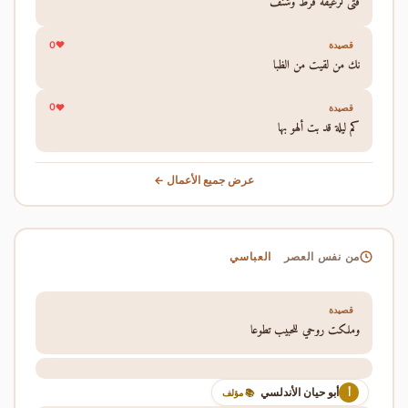
فتى لرغيفه قرط وشنف
0
قصيدة
نك من لقيت من الظبا
0
قصيدة
كم ليلة قد بت ألهو بها
عرض جميع الأعمال ←
العباسي
من نفس العصر
قصيدة
وملكت روحي للحبيب تطوعا
أبو حيان الأندلسي
أ
📚 مؤلف