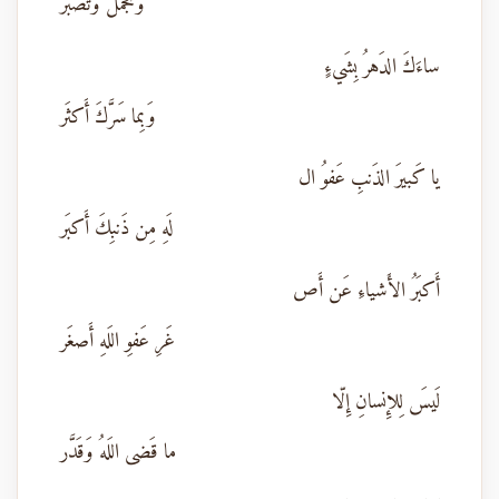
وَتَجَمَّل وَتَصَبَّر
ساءَكَ الدَهرُ بِشَيءٍ
وَبِما سَرَّكَ أَكثَر
يا كَبيرَ الذَنبِ عَفوُ ال
لَهِ مِن ذَنبِكَ أَكبَر
أَكبَرُ الأَشياءِ عَن أَص
غَرِ عَفوِ اللَهِ أَصغَر
لَيسَ لِلإِنسانِ إِلّا
ما قَضى اللَهُ وَقَدَّر