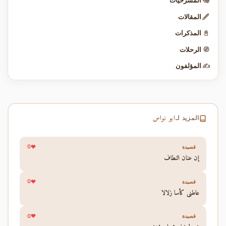
🎭
المسرحيات
🖋️
المقالات
📓
المذكرات
🧭
الرحلات
✍️
المؤلفون
ابو نواس
المزيد لـ
0
قصيدة
إن عنان النطاف
0
قصيدة
عاطني كأسا زلالا
0
قصيدة