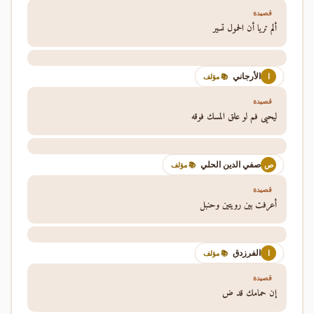
قصيدة
ألم تريا أن الحمول تسير
الأرجاني
ا
📚 مؤلف
قصيدة
ليحيى فم لو علق المسك فوقه
صفي الدين الحلي
ص
📚 مؤلف
قصيدة
أعرفت بين رويتين وحنبل
الفرزدق
ا
📚 مؤلف
قصيدة
إن حمامك قد ض