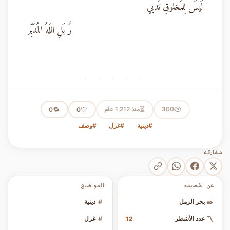
لَيسَ لِلمَخلوقِ تَدبي
رٌ بَلِ اللَهُ المُدَبِّر
· · · · ·
⏳
300
منذ 1,212 عام
🤍
🔁
0
0
#دينية
#غزل
#وصف
مشاركة
عن القصيدة
المواضيع
✒️
بحر الرمل
#
دينية
〽️
عدد الأشطر
#
غزل
12