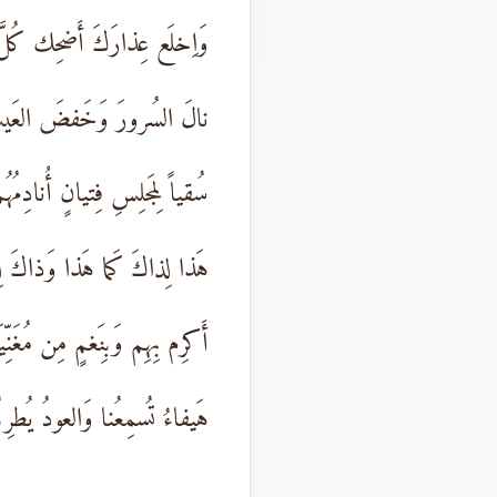
وَاِخلَع عِذارَكَ أَضحِك كُ
نالَ السُرورَ وَخَفضَ العَيش
سُقياً لِمَجلِسِ فِتيانٍ أُنادِمُهُ
هَذا لِذاكَ كَما هَذا وَذاكَ لِ
أَكرِم بِهِم وَبِنَغمٍ مِن مُغَنِّيَ
هَيفاءُ تُسمِعُنا وَالعودُ يُطرِبُ