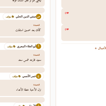
ليحيى فم لو علق المسك فوقه
0
صفي الدين الحلي
ص
📚 مؤلف
قصيدة
كأنك بعد خمسين استقلت
0
أبو العلاء المعري
أ
📚 مؤلف
أعمال ←
قصيدة
سعيد قارنته شمس سعد
عمر الأنسي
ع
📚 مؤلف
قصيدة
نزل الأحبة خطة الأعداء
الأرجاني
ا
📚 مؤلف