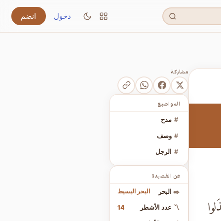
دخول
انضم
مشاركة
المواضيع
#
مدح
#
وصف
#
الرجل
عن القصيدة
البحر البسيط
✒️
البحر
َلوا
14
〽️
عدد الأشطر