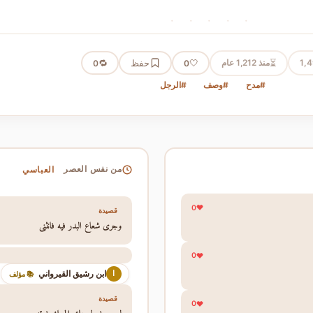
· · · · ·
⏳
1,
منذ 1,212 عام
🤍
حفظ
🔁
0
0
#مدح
#وصف
#الرجل
العباسي
من نفس العصر
0
قصيدة
وجرى شعاع البدر فيه فانثنى
0
ابن رشيق القيرواني
ا
📚 مؤلف
قصيدة
0