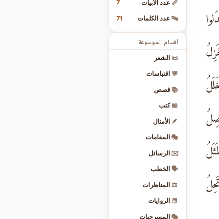
7
📏
عدد الأبيات
َلوا
71
🔤
عدد الكلمات
أقسام الموسوعة
زِلُ
📜
الشعر
💬
اقتباسات
لَلُ
📚
قصص
📖
كتب
صِلُ
🪶
الأمثال
🎭
المقامات
ثَلُ
✉️
الرسائل
🗣️
الخطب
حِلُ
⚖️
المناظرات
📕
الروايات
🎭
المسرحيات