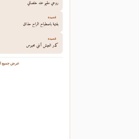
روحي مقيم عند خلصاني
قصيدة
بفتية باصطباح الراح حذاق
قصيدة
كدر العيش أنني محبوس
عرض جميع ال