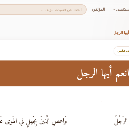
المؤلفون
ستكشف
يها الرجل
لف عباسي
عم أيها الرجل
· · · · ·
الرَجُلُ
وَاِعصِ الَّذينَ بِجَهلٍ في الهَوى عَذ