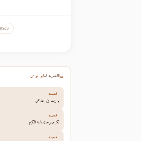
492
ابو نواس
المزيد لـ
قصيدة
يا رستم بن خداهى
قصيدة
بكر صبوحك بابنة الكرم
قصيدة