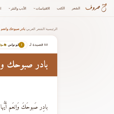
الشعر
الكتب
الاقتباسات
الأدب والنثر
ا
الرئيسية
الشعر العربي
بادر صبوحك وانعم أ
/
/
📜 قصيدة لـ
ابو نواس
ا
📚 مؤ
بادر صبوحك وان
بادِر صَبوحَكَ وَاِنعَم أَيُّها 