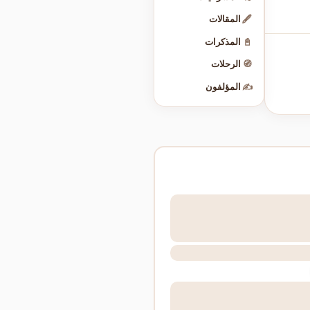
🖋️
المقالات
📓
المذكرات
🧭
الرحلات
✍️
المؤلفون