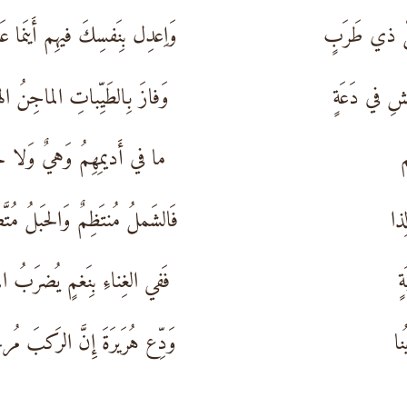
لَّ ذي طَرَبٍ
وَاِعدِل بِنَفسِكَ فيهِم أَينَما عَد
ِ في دَعَةٍ
وَفازَ بِالطَيِّباتِ الماجِنُ الهَ
م
ما في أَديمِهِمُ وَهيٌ وَلا خَ
ذا
فَالشَملُ مُنتَظِمٌ وَالحَبلُ مُتَّ
ةٍ
فَفي الغِناءِ بِنَغمٍ يُضرَبُ المَ
نا
وَدِّع هُرَيرَةَ إِنَّ الرَكبَ مُرتَ