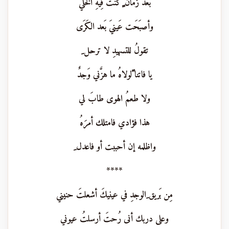
بَعدَ زَمان ٍكُنتُ فِيهِ الخَلي
وأصبَحَت عَينيَ بَعد الكَرَى
تقولُ للتسهيدِ لا ترحل ِ
يا فاتنا ًلولاهُ ما هزَّني وَجدٌ
ولا طعمُ الهوى طابَ لي
هذا فؤادي فامتلك أمرَهُ
واظلمه إن أحببت أو فاعدل ِ
****
مِن بَريق ِالوجدِ في عينيكَ أشعلتَ حنيني
وعلى دربك أنى رُحتَ أرسلتُ عيوني