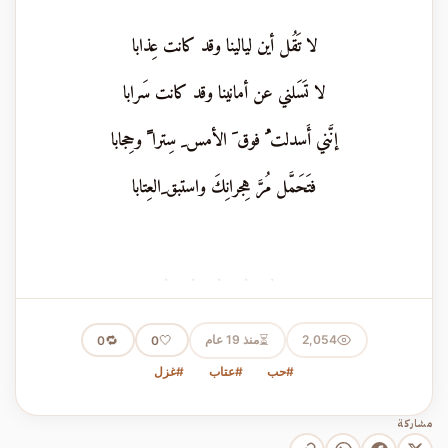
لا تَقُل أين ليالينا وقد كانت عِذابا
لا تَسَلني عن أمانينا وقد كانت سَرابا
إنَّني أَسدلت ُ فوق َ الأمس ِ سِترا ً وحِجابا
فتَحَمَّل مُرَّ هِجرانِكَ واستبق ِالعِتابا
· · · · ·
⏳
2,054
منذ 19 عام
🤍
🔁
0
0
#حب
#عتاب
#غزل
مشاركة