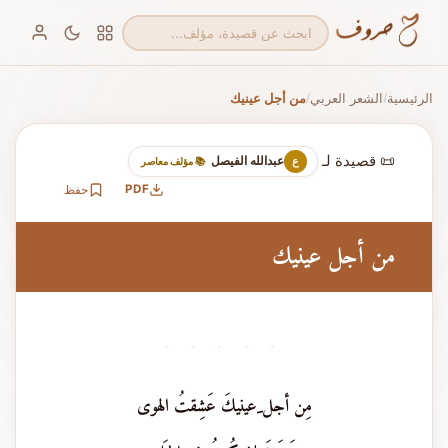
الرئيسية
الشعر العربي
من أجل عينيك
/
/
📜 قصيدة لـ
عبدالله الفيصل
ع
📚 مؤلف معاصر
PDF
حفظ
من أجل عينيك
· · · · ·
مِن أجل ِعينيكَ عَشِقتُ الهوى