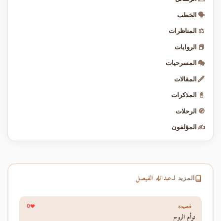
🗣️
الخطب
⚖️
المناظرات
📕
الروايات
🎭
المسرحيات
🖋️
المقالات
📓
المذكرات
🧭
الرحلات
✍️
المؤلفون
عبدالله الفيصل
المزيد لـ
0
قصيدة
توأم الروح