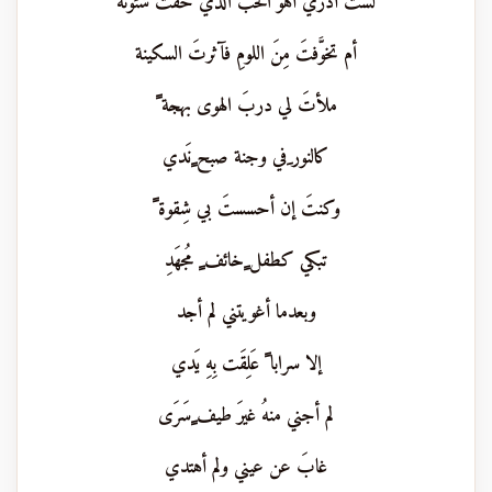
لستُ أدري أهو الحبُّ الذي خفت شئونه
أم تخوَّفتَ مِنَ اللومِ فآثرتَ السكينة
ملأتَ لي دربَ الهوى بهجة ً
كالنور ِفي وجنة صبح ٍنَدي
وكنتَ إن أحسستَ بي شِقوة ً
تبكي كطفل ٍخائف ٍ مُجهَدِ
وبعدما أغويتني لم أجد
إلا سرابا ً عَلِقَت بِهِ يَدي
لم أجني منهُ غيرَ طيف ٍسَرَى
غابَ عن عيني ولم أهتدي