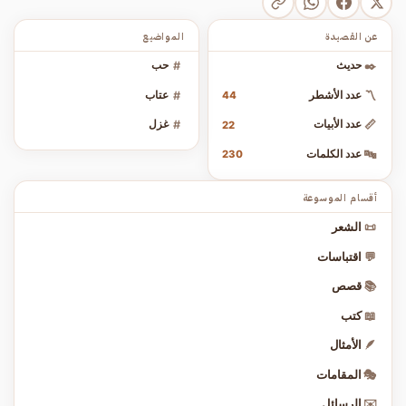
عن القصيدة
المواضيع
✒️
حديث
#
حب
〽️
عدد الأشطر
#
عتاب
44
📏
عدد الأبيات
#
غزل
22
🔤
عدد الكلمات
230
أقسام الموسوعة
📜
الشعر
💬
اقتباسات
📚
قصص
📖
كتب
🪶
الأمثال
🎭
المقامات
✉️
الرسائل