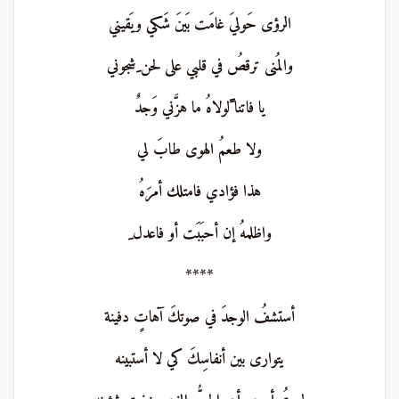
الرؤى حَوليَ غامَت بَينَ شَكي ويَقيني
والمُنى ترقصُ في قلبي على لحن ِشجوني
يا فاتنا ًلولاهُ ما هزَّني وَجدٌ
ولا طعمُ الهوى طابَ لي
هذا فؤادي فامتلك أمرَهُ
واظلمهُ إن أحبَبَت أو فاعدل ِ
****
أستشفُ الوجدَ في صوتكَ آهاتٍ دفينة
يتوارى بين أنفاسِكَ كي لا أستبينه