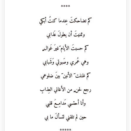
****
كم تضاحكتَ عِندما كنتُ أبكي
وتمنيتَ أن يطولَ عَذابي
كم حسبتَ الأيام َغيرَ غَوال ٍ
وهي عُمري وصَبوتي وَشَبابي
كم ظننت َ الأنين َ بينَ ضلوعي
رجع لحن ٍ من الأغاني العِذابِ
وأنا أحتسي مَدامِعَ قلبي
حين لم تلقني لتسألَ ما بي
*****