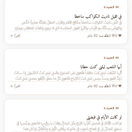
📜 قصيدة
في الليل ناديت الكواكب ساخطا
في اللَّيل نادَيتُ الكَواكِبَ ساخطاً متأجِّجَ الآلامِ والآرابِ الحقلُ يَمْلِكُهُ جَبابِرَةُ الدُّجى
والرَّوضُ يسكُنُهُ بنو الأربابِ والنَّهرُ للغول المقدّسة التي لا ترتوي والغابُ للحَطّابِ وعرائ
❤️ 0
💬 0
🕰️ منذ 92 عام
اقرأ ←
📜 قصيدة
أيها الشعب ليتني كنت حطابا
أَيُّها الشَّعْبُ ليتني كنتُ حطَّاباً فأهوي على الجذوعِ بفأسي ليتني كنتُ كالسُّيولِ إِذا سالتْ
تَهُدُّ القبورَ رمساً برمسِ ليتني كنتُ كالرِّياحِ فأطوي كلَّ مَا يخنقُ الزُّهُورَ بنحسي ليتني كنتُ
❤️ 0
💬 0
🕰️ منذ 92 عام
اقرأ ←
📜 قصيدة
لو كانت الأيام في قبضتي
لو كانتِ الأَيَّامُ في قبضتي أَذَرْتُها للرِّيحِ مِثْلَ الرمالْ وقلتُ يا ريحُ بها فاذهبي وبدِّديها في
سَحيقِ الجبالْ بل في فَجاجِ الموتِ في عالَمٍ لا يرقُصُ النُّورُ بِهِ والظِّلالْ لو كانَ هذا