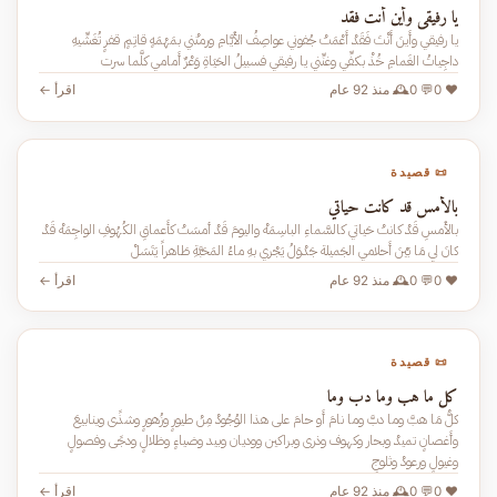
يا رفيقي وأين أنت فقد
يا رفيقي وأَينَ أَنْتَ فَقَدْ أَعْمَتْ جُفوني عواصِفُ الأَيَّامِ ورمتْني بمَهْمَهٍ قاتِمٍ قفرٍ تُغَشِّيهِ
داجِياتُ الغَمامِ خُذْ بكفِّي وغنِّني يا رفيقي فسبيلُ الحَيَاةِ وَعْرٌ أَمامي كلَّما سرت
❤️ 0
💬 0
🕰️ منذ 92 عام
اقرأ ←
📜 قصيدة
بالأمس قد كانت حياتي
بالأَمسِ قَدْ كانتْ حَياتي كالسَّماءِ الباسِمَهْ واليومَ قَدْ أمسَتْ كأَعماقِ الكُهُوفِ الواجِمَهْ قَدْ
كانَ لي مَا بَيْنَ أَحلامي الجَميلة جَدْوَلُ يَجْري بهِ ماءُ المَحَبَّةِ طَاهراً يَتَسَلْ
❤️ 0
💬 0
🕰️ منذ 92 عام
اقرأ ←
📜 قصيدة
كل ما هب وما دب وما
كلُّ مَا هبَّ وما دبَّ وما نامَ أَو حامَ على هذا الوُجُودْ مِنْ طيورٍ وزُهورٍ وشذًى وينابيعَ
وأَغصانٍ تميدْ وبحار وكهوف وذرى وبراكين ووديان وبيد وضياءٍ وظلالٍ ودجًى وفصولٍ
وغيولٍ ورعودْ وثلوجٍ
❤️ 0
💬 0
🕰️ منذ 92 عام
اقرأ ←