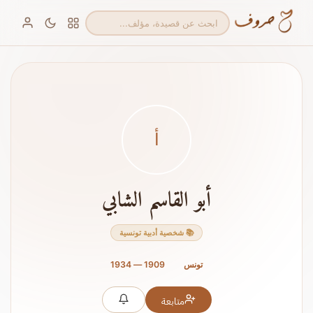
أ
أبو القاسم الشابي
📚 شخصية أدبية تونسية
تونس
1909 — 1934
متابعة