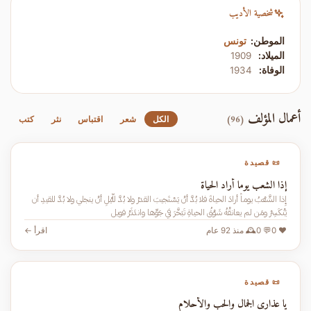
شخصية الأديب
الموطن:
تونس
الميلاد:
1909
الوفاة:
1934
أعمال المؤلف
(96)
الكل
شعر
اقتباس
نثر
كتب
📜 قصيدة
إذا الشعب يوما أراد الحياة
إِذا الشَّعْبُ يوماً أرادَ الحياةَ فلا بُدَّ أنْ يَسْتَجيبَ القدرْ ولا بُدَّ للَّيْلِ أنْ ينجلي ولا بُدَّ للقيدِ أن
يَنْكَسِرْ ومَن لم يعانقْهُ شَوْقُ الحياةِ تَبَخَّرَ في جَوِّها واندَثَرْ فويل
❤️ 0
💬 0
🕰️ منذ 92 عام
اقرأ ←
📜 قصيدة
يا عذارى الجمال والحب والأحلام