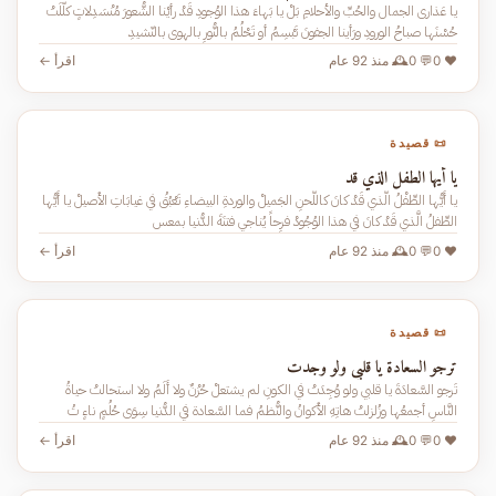
يا عَذارى الجمال والحُبِّ والأحلامِ بَلْ يا بَهاءَ هذا الوُجودِ قَدْ رأيْنا الشُّعورَ مُنْسَدِلاتٍ كلّلَتْ
حُسْنَها صباحُ الورودِ ورَأينا الجفونَ تَبْسِمُ أو تَحْلُمُ بالنُّورِ بالهوى بالنّشيدِ
❤️ 0
💬 0
🕰️ منذ 92 عام
اقرأ ←
📜 قصيدة
يا أيها الطفل الذي قد
يا أَيُّها الطِّفْلُ الَّذي قَدْ كانَ كاللَّحنِ الجَميلْ والوردةِ البيضاءِ تَعْبُقُ في غيابَاتِ الأَصيلْ يا أَيُّها
الطِّفلُ الَّذي قَدْ كانَ في هذا الوُجُودْ فرِحاً يُناجي فتنَةَ الدُّنيا بمعس
❤️ 0
💬 0
🕰️ منذ 92 عام
اقرأ ←
📜 قصيدة
ترجو السعادة يا قلبي ولو وجدت
تَرجو السَّعادَةَ يا قلبي ولو وُجِدَتْ في الكونِ لم يشتعلْ حُزْنٌ ولا أَلَمُ ولا استحالتْ حياةُ
النَّاسِ أجمعُها وزُلزلتْ هاتِهِ الأَكوانُ والنُّظمُ فما السَّعادة في الدُّنيا سِوَى حُلُمٍ ناءٍ تُ
❤️ 0
💬 0
🕰️ منذ 92 عام
اقرأ ←