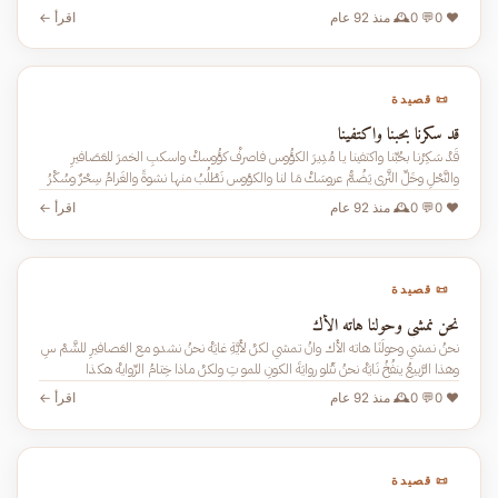
❤️ 0
💬 0
🕰️ منذ 92 عام
اقرأ ←
📜 قصيدة
قد سكرنا بحبنا واكتفينا
قَدْ سَكِرْنا بحُبِّنا واكتفينا يا مُدِيرَ الكؤُوس فاصرفْ كؤُوسكْ واسكبِ الخمرَ للعَصَافيرِ
والنَّحْلِ وخَلِّ الثَّرى يَضُمُّ عروسَكْ مَا لنا والكؤوس نَطْلُبُ منها نشوةً والغَرامُ سِحْرٌ وسُكْرُ
❤️ 0
💬 0
🕰️ منذ 92 عام
اقرأ ←
📜 قصيدة
نحن نمشي وحولنا هاته الأك
نحنُ نمشي وحولَنَا هاته الأَك وانُ تمشي لكنْ لأَيَّةِ غايَهْ نحنُ نشدو مع العَصافيرِ للشَّمْ سِ
وهذا الرَّبيعُ ينفُخُ نَايَهْ نحنُ نَتْلو روايَةَ الكونِ للمو تِ ولكنْ ماذا خِتامُ الرِّوايهْ هكذا
❤️ 0
💬 0
🕰️ منذ 92 عام
اقرأ ←
📜 قصيدة