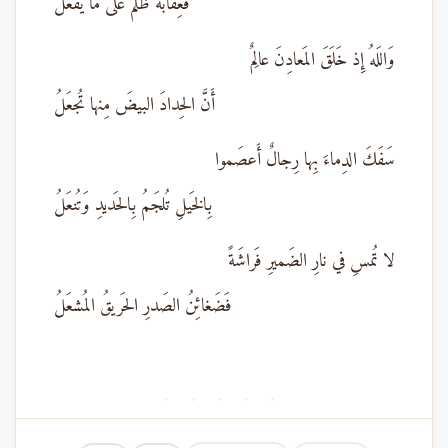
فَعِقابُهُ ظُلمٌ عَلى ما يَفعَلُ
وَاللَهُ إِذ خَلَقَ المَعادِنَ عالِمٌ
أَنَّ الحِدادَ البيضَ مِنها تُجعَلُ
سَفَكَ الدِماءَ بِها رِجالٌ أَعصَموا
بِالخَيلِ تُلجَمُ بِالحَديدِ وَتُنعَلُ
لا تُمسِ في نارِ الضَميرِ فَراشَةً
فَضَغائِنُ الصَدرِ الحَريقُ المُشعَلُ
· · · · ·