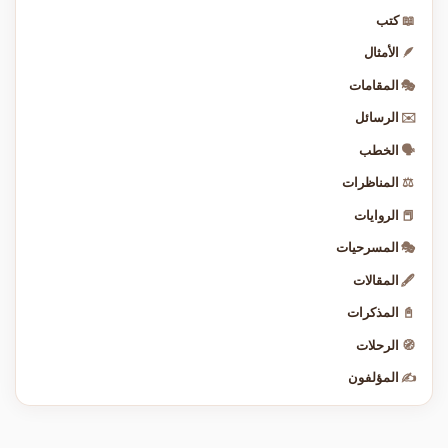
📖
كتب
🪶
الأمثال
🎭
المقامات
✉️
الرسائل
🗣️
الخطب
⚖️
المناظرات
📕
الروايات
🎭
المسرحيات
🖋️
المقالات
📓
المذكرات
🧭
الرحلات
✍️
المؤلفون