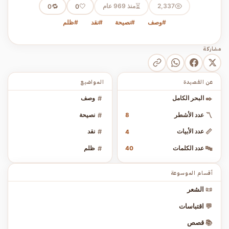
⏳
2,337
منذ 969 عام
🤍
🔁
0
0
#وصف
#نصيحة
#نقد
#ظلم
مشاركة
عن القصيدة
المواضيع
✒️
البحر الكامل
#
وصف
〽️
عدد الأشطر
#
نصيحة
8
📏
عدد الأبيات
#
نقد
4
🔤
عدد الكلمات
#
ظلم
40
أقسام الموسوعة
📜
الشعر
💬
اقتباسات
📚
قصص