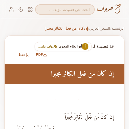
الرئيسية
الشعر العربي
إن كان من فعل الكبائر مجبرا
/
/
📜 قصيدة لـ
أبو العلاء المعري
أ
📚 مؤلف عباسي
PDF
حفظ
إن كان من فعل الكبائر مجبرا
· · · · ·
إِن كانَ مَن فَعَلَ الكَبائِرَ مُجبَراً