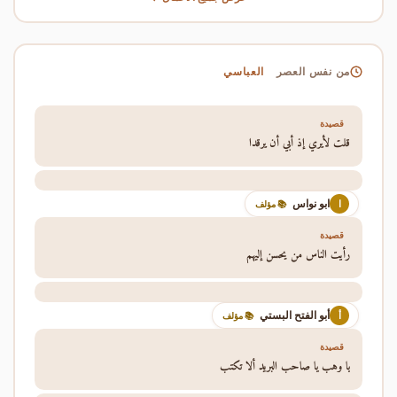
العباسي
من نفس العصر
قصيدة
قلت لأيري إذ أبي أن يرقدا
ابو نواس
ا
📚 مؤلف
قصيدة
رأيت الناس من يحسن إليهم
أبو الفتح البستي
أ
📚 مؤلف
قصيدة
يا وهب يا صاحب البريد ألا تكتب