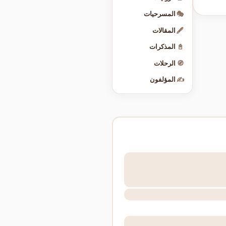
🎭
المسرحيات
🖋️
المقالات
📓
المذكرات
🧭
الرحلات
✍️
المؤلفون