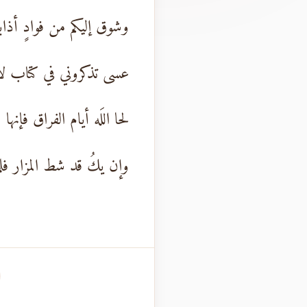
وشوق إليكم من فوادٍ أذابه
عسى تذكروني في كتاب لأ
لحا اللَه أيام الفراق فإنها
وإن يكُ قد شط المزار فلم