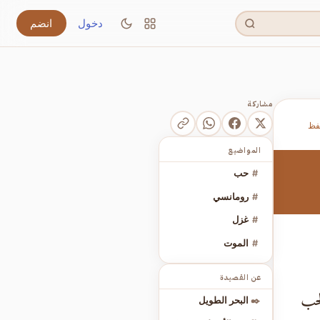
دخول
انضم
مشاركة
فظ
المواضيع
#
حب
#
رومانسي
#
غزل
#
الموت
عن القصيدة
لحب
✒️
البحر الطويل