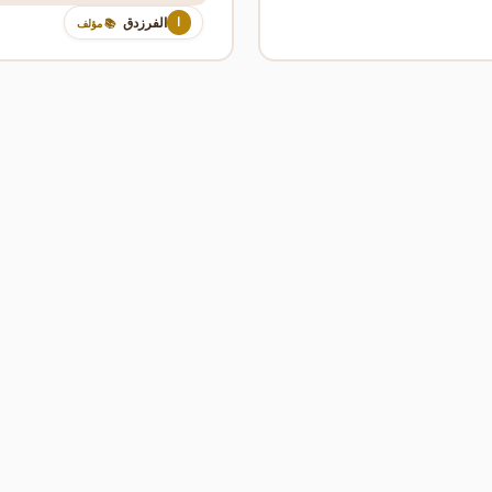
الفرزدق
ا
📚 مؤلف