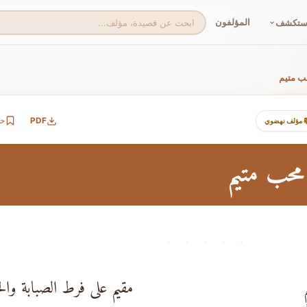
المؤلفون
ستكشف
ب متيم
PDF
ح
 مؤلف نهضوي
محب متيم
· · · · ·
مقيم على فرط الصبابة وا