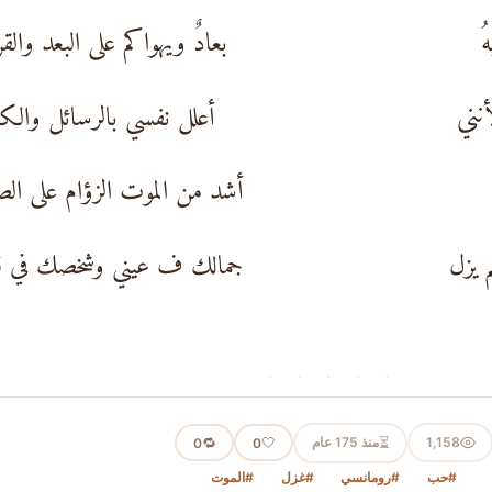
ُ
بعادٌ ويهواكم على البعد وال
نني
أعلل نفسي بالرسائل وال
أشد من الموت الزؤام على ا
 يزل
جمالك ف عيني وشخصك في قل
· · · · ·
⏳
1,158
منذ 175 عام
🤍
🔁
0
0
#حب
#رومانسي
#غزل
#الموت