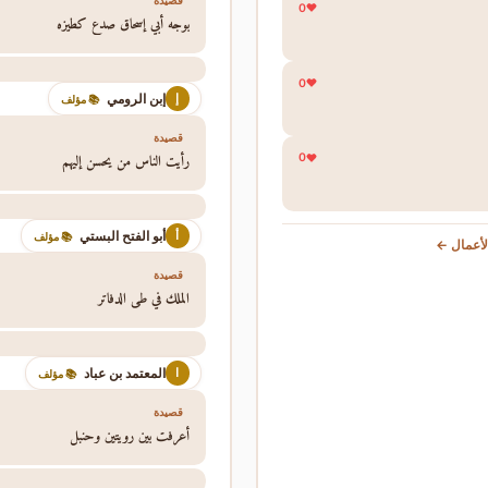
0
بوجه أبي إسحاق صدع كطيزه
0
إبن الرومي
إ
📚 مؤلف
قصيدة
رأيت الناس من يحسن إليهم
0
أبو الفتح البستي
أ
📚 مؤلف
أعمال ←
قصيدة
الملك في طي الدفاتر
المعتمد بن عباد
ا
📚 مؤلف
قصيدة
أعرفت بين رويتين وحنبل