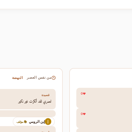
النهضة
من نفس العصر
0
قصيدة
لعمري لقد أنكرت غير نكير
0
إبن الرومي
إ
📚 مؤلف
قصيدة