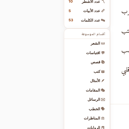
10
〽️
عدد الأشطر
قرب
5
📏
عدد الأبيات
53
🔤
عدد الكلمات
كتب
أقسام الموسوعة
📜
الشعر
لصب
💬
اقتباسات
📚
قصص
بي
📖
كتب
🪶
الأمثال
🎭
المقامات
✉️
الرسائل
🗣️
الخطب
⚖️
المناظرات
📕
الروايات