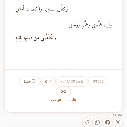
ركضُ السنين الراكضات أمامي
وأراه عمَّمني وعمَّم زوجتي
واخْتَصَّني من دونِها بلِثامِ
· · · · ·
⏳
633
منذ 1,130 عام
🤍
حفظ
0
🔁
0
#أدب
#وصف
مشاركة