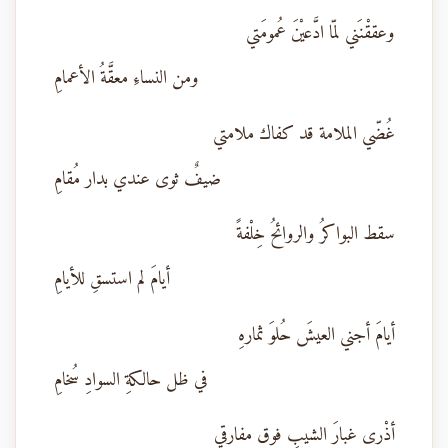
وعققْنَني لمّا ادَّعيْنَ عُمومَتي
ومن النساءِ معقَّةُ الأعمامِ
غُضّي الملامة قد كفاك ملامتي
ضيفٌ ثوى عندي بدار مُقامِ
سقط البواكرُ والروائحُ خِلْفةً
أيامَ لم استسقِ للأيامِ
أيامَ أجني العيشَ حُلوَ ثمارهِ
في ظل حالكةِ السوادِ سُخامِ
أذْرى غبارَ الشيبِ فوق مفارقي