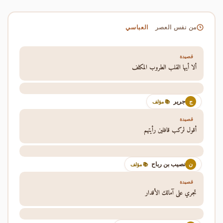
العباسي
من نفس العصر
قصيدة
ألا أيها القلب الطروب المكلف
جرير
ج
📚 مؤلف
قصيدة
أقول لركب قافلين رأيتهم
نصيب بن رباح
ن
📚 مؤلف
قصيدة
تجري على آمالك الأقدار