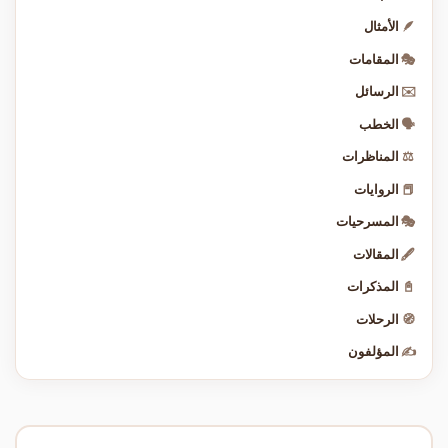
🪶
الأمثال
🎭
المقامات
✉️
الرسائل
🗣️
الخطب
⚖️
المناظرات
📕
الروايات
🎭
المسرحيات
🖋️
المقالات
📓
المذكرات
🧭
الرحلات
✍️
المؤلفون