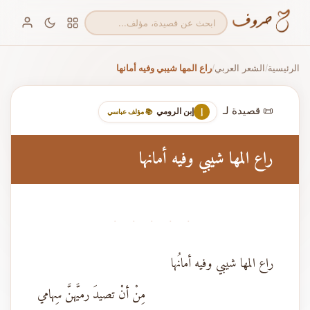
الرئيسية
الشعر العربي
راع المها شيبي وفيه أمانها
/
/
📜 قصيدة لـ
إبن الرومي
إ
📚 مؤلف عباسي
راع المها شيبي وفيه أمانها
· · · · ·
راع المها شيبي وفيه أمانُها
مِنْ أنْ تصيدَ رميَّهنَّ سِهامي