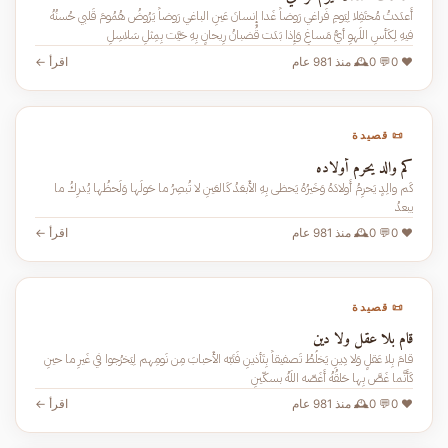
أَعدَدتُ مُحتَفِلا لِيَومِ فَراغي رَوضاً غَدا إِنسانَ عَينِ الباغي رَوضاً يَرُوضُ هُمُومَ قَلبي حُسنُهُ
فيهِ لِكَأسِ اللَهوِ أيُّ مَساغِ وَإِذا بَدَت قُضبانُ رِيحانٍ بِهِ حَيَّت بِمِثلِ سَلاسِلِ
❤️ 0
💬 0
🕰️ منذ 981 عام
اقرأ ←
📜 قصيدة
كم والد يحرم أولاده
كَم والِدٍ يَحرِمُ أَولادَهُ وَخَيرُهُ يَحظى بِهِ الأَبعَدُ كَالعَينِ لا تُبصِرُ ما حَولَها وَلَحظُها يُدرِكُ ما
يبعدُ
❤️ 0
💬 0
🕰️ منذ 981 عام
اقرأ ←
📜 قصيدة
قام بلا عقل ولا دين
قامَ بِلا عَقلٍ وَلا دِينِ يَخلُطُ تَصفيقاً بِتَأذينِ فَنَبّه الأَحبابَ مِن نَومِهم لِيَخرُجوا في غَيرِ ما حينِ
كَأَنَّما غَصَّ بِها حَلقُهُ أَغَصّه اللَهُ بسكّينِ
❤️ 0
💬 0
🕰️ منذ 981 عام
اقرأ ←