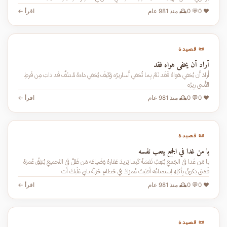
❤️ 0
💬 0
🕰️ منذ 981 عام
اقرأ ←
📜 قصيدة
أراد أن يخفي هواه فقد
أَرادَ أَن يُخفي هَواهُ فَقَد نَمَّ بِما تُخفي أَساريرُه وَكَيفَ يُخفي داءَهُ مُدنَفٌ قَد ذابَ مِن فَرطِ
الأَسى رِيرُه
❤️ 0
💬 0
🕰️ منذ 981 عام
اقرأ ←
📜 قصيدة
يا من غدا في الجمع يتعب نفسه
يا مَن غَدا في الجَمعِ يُتعِبُ نَفسَهُ كَيما يَزيدَ عَقارهُ وَضَياعَه مَن ظَلَّ في التَجميعِ يُنفِقُ عُمرَهُ
فَمَتى يَكونُ بِأَكلِهِ اِستمتاعُه أَفنَيتَ عُمرَكَ في حُطامٍ حُزتَهُ باقٍ عَلَيكَ أَث
❤️ 0
💬 0
🕰️ منذ 981 عام
اقرأ ←
📜 قصيدة