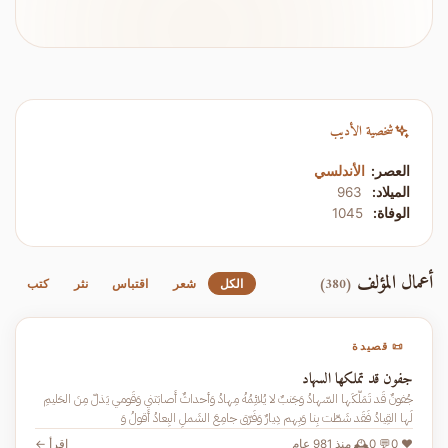
شخصية الأديب
العصر:
الأندلسي
الميلاد:
963
الوفاة:
1045
أعمال المؤلف
(380)
الكل
شعر
اقتباس
نثر
كتب
📜 قصيدة
جفون قد تملكها السهاد
جُفونٌ قَد تَمَلَّكَها السّهادُ وَجَنبٌ لا يُلائِمُهُ مِهادُ وَأحداثٌ أَصابَتني وَقَومي يَذلّ مِنَ الحَليمِ
لَها القِيادُ فَقَد شَطّت بِنا وَبِهم دِيارٌ وَفَرّق جامِعَ الشَملِ البِعادُ أَقولُ وَ
❤️ 0
💬 0
🕰️ منذ 981 عام
اقرأ ←