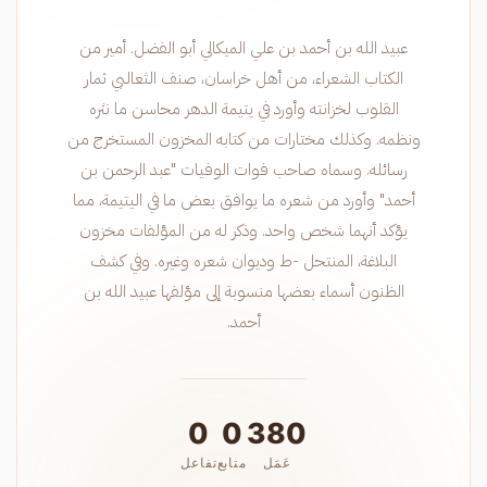
عبيد الله بن أحمد بن علي الميكالي أبو الفضل. أمير من
الكتاب الشعراء، من أهل خراسان، صنف الثعالبي ثمار
القلوب لخزانته وأورد في يتيمة الدهر محاسن ما نثره
ونظمه. وكذلك مختارات من كتابه المخزون المستخرج من
رسائله. وسماه صاحب فوات الوفيات "عبد الرحمن بن
أحمد" وأورد من شعره ما يوافق بعض ما في اليتيمة، مما
يؤكد أنهما شخص واحد. وذكر له من المؤلفات مخزون
البلاغة، المنتحل -ط وديوان شعره وغيره. وفي كشف
الظنون أسماء بعضها منسوبة إلى مؤلفها عبيد الله بن
أحمد.
0
0
380
عَمَل
متابع
تفاعل