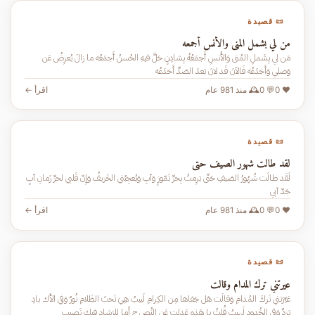
📜 قصيدة
من لي بشمل المنى والأنس أجمعه
مَن لي بِشَملِ المُنى وَالأُنسِ أَجمَعُهُ بِشادِنٍ حَلَّ فيهِ الحُسنُ أَجمَعُه ما زالَ يُعرِضُ عَن
وَصلي وَأَخدَعُه فَالآنَ قَد لانَ بَعدَ الصَدِّ أَخدَعُه
❤️ 0
💬 0
🕰️ منذ 981 عام
اقرأ ←
📜 قصيدة
لقد طالت شهور الصيف حتى
لَقَد طالَت شُهُورُ الصَيفِ حَتّى بَرِمتُ بِحرِّ تَمّوزٍ وَآبِ وَيُعجِبُني الخَريفُ وَإِنّ قَلبي لحرِّ زَمانِ آبٍ
جَدّ آبي
❤️ 0
💬 0
🕰️ منذ 981 عام
اقرأ ←
📜 قصيدة
عيرتني ترك المدام وقالت
عَيّرَتني تَركَ المُدامِ وَقالَت هَل جَفاها مِن الكِرامِ لَبيبُ هِيَ تَحتَ الظَلامِ نُورٌ وَفي الأَك بادِ
بَردٌ وَفي الخُدودِ لَهيبُ قُلتُ يا هَذِهِ عَدلتِ عَنِ النُص حِ أَما لِلرَشادِ فيكِ نَصيب