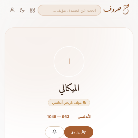
ا
الميكالي
📚 مؤلف تاريخي أندلسي
الأندلسي
963 — 1045
متابعة