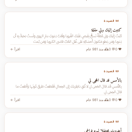
📜 قصيدة
كتبت إليك ولي مقلة
كَتَبتُ إِلَيكَ وَلي مُقلَةٌ تَسحُّ بِفَيضٍ عَلَيكَ الغُروبا وَقَلبٌ يَذوبُ بنارِ الهَوى وَلَستُ بَخيلاً بِهِ أَن
يَذوبا وَمَن يَطوِ مَكنونَ أَحشائِهِ عَلى غُللِ الحُبِّ قاسى الكروبا وَمَن يُمتَ
❤️ 0
💬 0
🕰️ منذ 981 عام
اقرأ ←
📜 قصيدة
بالأمس قد قال الحجى لي
بِالأَمسِ قَد قالَ الحَجى لي لا تُلقِ ناظِرَيكَ إِلى الحِجالِ فَقَطَعتُ طَرفي دُونَها وَأَطَعتُ ما
قالَ الحِجى لي
❤️ 0
💬 0
🕰️ منذ 981 عام
اقرأ ←
📜 قصيدة
أعددت محتفلا ليوم فراغي