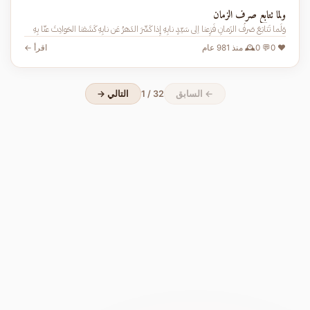
ولما تتابع صرف الزمان
وَلَما تَتابَعَ صَرفُ الزَمانِ فَزِعنا اِلى سَيّدٍ نابِهِ إِذا كَشّرَ الدَهرُ عَن نابِهِ كَشَفنا الحَوادِثَ عنّا بِهِ
❤️ 0
💬 0
🕰️ منذ 981 عام
اقرأ ←
← السابق
1 / 32
التالي →