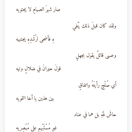
صار شهرَ الصيامِ لا يجتويه
ولقد كان قبلَ ذلك يَنْفي
هِ فأضحى لرُشْدِهِ يجتبيه
وعسى قائلٌ يقول بجهلٍ
قولَ حيرانَ في ضلالٍ وتيه
أي صُلْحٍ رأيتَهُ واتفاقٍ
بين هذين يا أخا التمويه
حاشَ للَّهِ بل هما في عناد
غيرِ مُسْتَبْهمٍ على مُبْصِريه