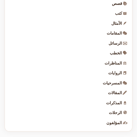
📚
قصص
📖
كتب
🪶
الأمثال
🎭
المقامات
✉️
الرسائل
🗣️
الخطب
⚖️
المناظرات
📕
الروايات
🎭
المسرحيات
🖋️
المقالات
📓
المذكرات
🧭
الرحلات
✍️
المؤلفون