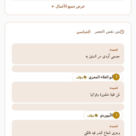
عرض جميع الأعمال ←
العباسي
من نفس العصر
قصيدة
جسمي أودى مر السنين به
أبو العلاء المعري
أ
📚 مؤلف
قصيدة
لمن فتية منشورة وفراتها
الأبيوردي
ا
📚 مؤلف
قصيدة
وجرى شعاع البدر فيه فانثنى