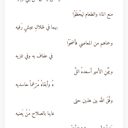
منع الماءَ والطعام ليحْظَوْا
بهما في ظلالِ عيشٍ رَفيه
وحماهم من المعاصي فأضحَوْا
في عفاف به وفي تنزيه
وبيُمْنِ الأمير أسعدهُ اللَّ
هُ وأبقاهُ مُرْغِماً حاسديه
وفَّقَ اللَّه بين هذين حتى
عاينا بالصلاح مَنْ يَعنيه