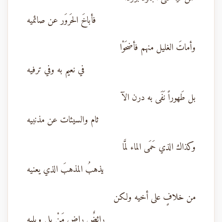
فأباخَ الحَروَر عن صائميه
وأماتَ الغليل منهم فأضحَوْا
في نعيم به وفي ترفيه
بل طَهوراً نَفَى به درن الآ
ثام والسيئات عن مذنبيه
وكذاك الذي حَمَى الماء لمَّا
يذهبُ المذهبَ الذي يعنيه
من خلافٍ على أخيه ولكن
رائضٌ راض مَنْ يلي ويليه