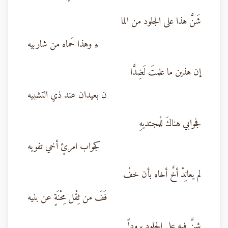
شَنَّ هذا على الجلود من الما
ءِ وهذا حَماه من شاربيه
إن هذين ما علمتَ لَضِدَّا
ن بعيدان عند ذي التشبيه
فجوابي هناكَ للْمجتديهِ
كجواب امرئٍ أخي تفويه
لم يعانِدْ أخٌ أخاه بأن خفْ
فَفَ من ثِقْل مِحْنَةٍ عن بنيه
شنَّ فيه على الجلود بروداً