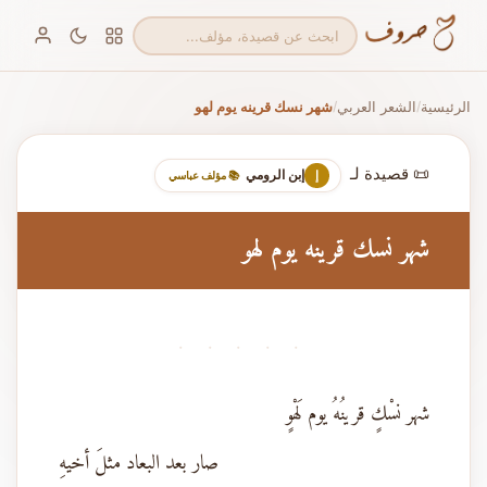
الرئيسية
الشعر العربي
شهر نسك قرينه يوم لهو
/
/
📜 قصيدة لـ
إبن الرومي
إ
📚 مؤلف عباسي
شهر نسك قرينه يوم لهو
· · · · ·
شهر نسْكٍ قرينُهُ يوم لَهْوٍ
صار بعد البعاد مثلَ أخيهِ