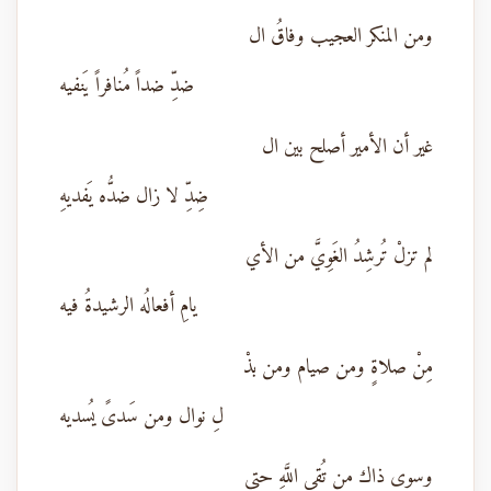
ومن المنكر العجيب وفاقُ ال
ضدِّ ضداً مُنافراً يَنفيه
غير أن الأمير أصلح بين ال
ضِدِّ لا زال ضدُّه يَفديهِ
لم تزلْ تُرشِدُ الغَوِيَّ من الأي
يامِ أفعالُه الرشيدةُ فيه
مِنْ صلاةٍ ومن صيام ومن بذْ
لِ نوال ومن سَدىً يُسديه
وسوى ذاك من تُقى اللَّهِ حتى