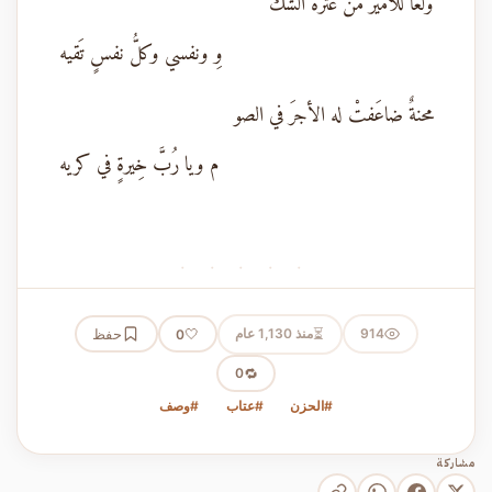
وَلعاً للأمير من عثرة الشَّكْ
وِ ونفسي وكلُّ نفسٍ تَقيه
محنةٌ ضاعَفتْ له الأجرَ في الصو
م ويا رُبَّ خِيرةٍ في كريه
· · · · ·
⏳
914
منذ 1,130 عام
🤍
حفظ
0
🔁
0
#الحزن
#عتاب
#وصف
مشاركة