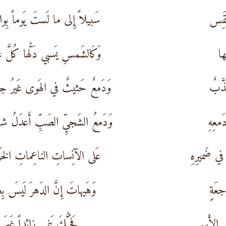
لتَمِس
سَبيلاً إِلى ما لَستَ يَوماً بِوا
ها
وَكَالشَمسِ يَسبي دَلُّها كُلَّ عا
ذَّبٌ
وَدَمعٌ حَثيثٌ في الهَوى غَيرُ جا
َمعِهِ
وَدَمعُ الشَجيِّ الصَبِّ أَعدَلُ شا
ي ضَميرِهِ
عَلى الآنِساتِ الناعِماتِ الخَرا
جعَةٍ
وَهَيهاتَ إِنَّ الدَهرَ لَيسَ بِعا
ِرِ الأَسى
فَحُبُّكَ يَنمي زائِداً غَيرَ ب