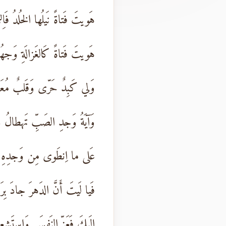
هَويتَ فَتاةً نَيلُها الخُلدُ فَاِ
هَويتَ فَتاةً كَالغَزالَةِ وَجهُ
وَلي كَبِدٌ حَرّى وَقَلبٌ مُعَ
وَآيَةُ وَجدِ الصَبِّ تَهطالُ د
عَلى ما اِنطَوى مِن وَجدِهِ ف
فَيا لَيتَ أَنَّ الدَهرَ جادَ بِرَ
إِلَيكَ فَعَزِّ النَفسَ وَاِستَشع