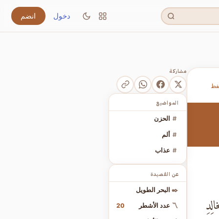
دخول
انضم
مشاركة
فظ
المواضيع
#
الحزن
#
ألم
#
عذاب
عن القصيدة
✒️
البحر الطويل
لِدِ
20
〽️
عدد الأشطر