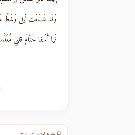
وَقَد شَسَعَت لَيلى وَشَطَّ م
فَيا أَسَفا حَتّامَ قَلبي مُعَذَّ
قيس بن الملوح
المزيد لـ