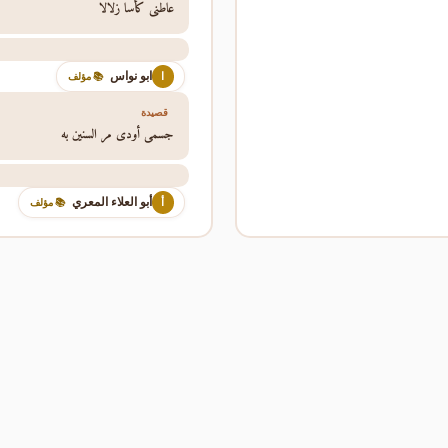
عاطني كأسا زلالا
ابو نواس
ا
📚 مؤلف
قصيدة
جسمي أودى مر السنين به
أبو العلاء المعري
أ
📚 مؤلف