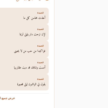
قصيدة
أخذت محاسن كل ما
قصيدة
لإن نزحت دار بليلى لربما
قصيدة
فواكبدا من حب من لا يحبني
قصيدة
أمست وشاتك قد دبت عقاربها
قصيدة
يقول لي الواشون ليلى قصيرة
عرض جميع ال