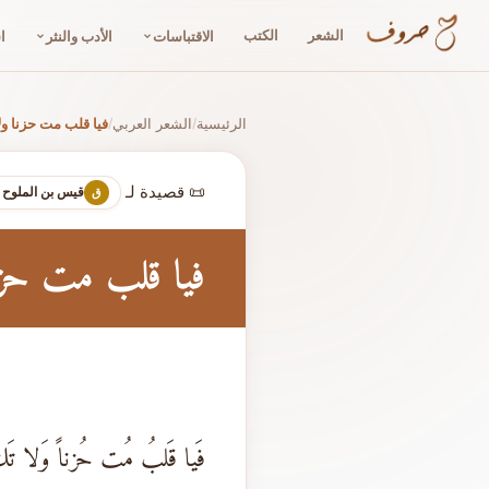
الشعر
الكتب
الاقتباسات
الأدب والنثر
ا
الرئيسية
الشعر العربي
فيا قلب مت حزنا ول
/
/
📜 قصيدة لـ
قيس بن الملوح
ق
فيا قلب مت حزن
فَيا قَلبُ مُت حُزناً وَلا تَ