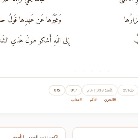
َزارُها
وَغَيَّرَها عَن عَهدِها قَولُ حا
بٌ
إِلى اللَهِ أَشكو طولَ هَذي الشَدا
· · · · ·
⏳
251
منذ 1,338 عام
🤍
🔁
0
0
#الحزن
#ألم
#عذاب
الأموي
من نفس العصر