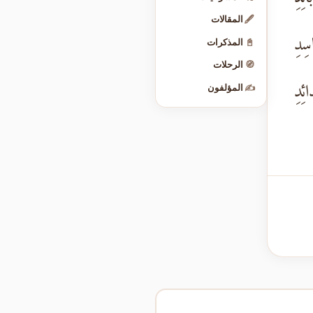
🖋️
المقالات
سِدِ
📓
المذكرات
🧭
الرحلات
ئِدِ
✍️
المؤلفون