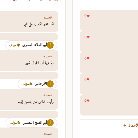
0
قصيدة
لقد هجم الزمان على تميم
0
أبو العلاء المعري
أ
📚 مؤلف
قصيدة
0
ألم تريا أن الحمول تسير
0
الأرجاني
ا
📚 مؤلف
قصيدة
رأيت الناس من يحسن إليهم
0
أبو الفتح البستي
أ
📚 مؤلف
أعمال ←
قصيدة