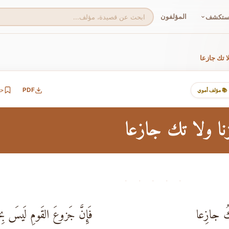
المؤلفون
ستكشف
ا تك جازعا
PDF
ح
📚 مؤلف أموي
ا ولا تك جازعا
· · · · ·
كُ جازِعا
فَإِنَّ جَزوعَ القَومِ لَيسَ بِخا