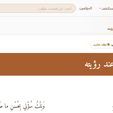
المؤلفون
ستكشف
يته
ي
📚 مؤلف عباسي
د رؤيته
· · · · ·
وَنِلْتُ سُؤْلي بِحُسْنِ ما صَ