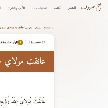
الشعر
الكتب
الاقتباسات
الأدب والنثر
ا
الرئيسية
الشعر العربي
عانقت مولاي عند رؤ
/
/
📜 قصيدة لـ
الوأواء الدمشق
ا
عانقت مولاي عن
عَانَقْتُ مَولايَ عِنْدَ رُؤْيَتِهِ