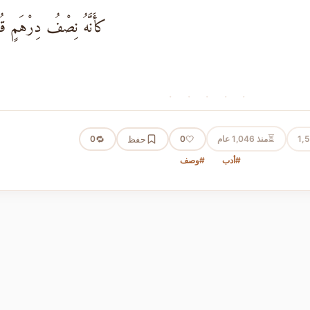
كأَنَّهُ نِصْفُ دِرْهَمٍ قُ
· · · · ·
⏳
1,
منذ 1,046 عام
🤍
حفظ
🔁
0
0
#أدب
#وصف