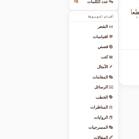
18
🔤
عدد الكلمات
طِعا
أقسام الموسوعة
📜
الشعر
💬
اقتباسات
📚
قصص
📖
كتب
🪶
الأمثال
🎭
المقامات
✉️
الرسائل
🗣️
الخطب
⚖️
المناظرات
📕
الروايات
🎭
المسرحيات
🖋️
المقالات