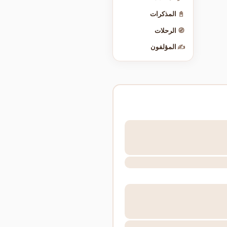
📓
المذكرات
🧭
الرحلات
✍️
المؤلفون