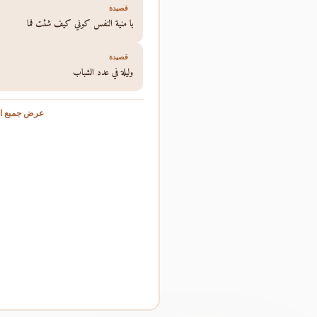
قصيدة
يا منية النفس كوني كيف شئت فما
قصيدة
وليلة في عدد الشباب
عرض جميع ال