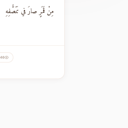
مِنْ قَمَرٍ صارَ في تَنَصُّفِهِ
546