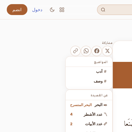
دخول
انضم
مشاركة
المواضيع
#
أدب
#
وصف
عن القصيدة
البحر المنسرح
✒️
البحر
4
〽️
عدد الأشطر
نَعا
2
📏
عدد الأبيات