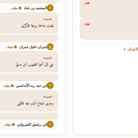
0
المعتمد بن عباد
ا
📚 مؤلف
قصيدة
بلغت مداها روعة الذكرى
0
جبران خليل جبران
ج
📚 مؤلف
أعمال ←
قصيدة
بني لئن أعيا الطبيب ابن مسلم
ابن عبد ربه الأندلسي
ا
📚 مؤلف
قصيدة
وجرى شعاع البدر فيه فانثنى
ابن رشيق القيرواني
ا
📚 مؤلف