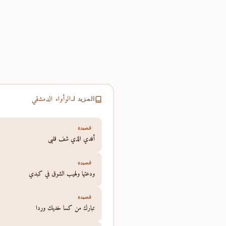
الوأواء الدمشقي
المزيد لـ
قصيدة
أفدي الذي شف قلبي
قصيدة
ودعتها ولهيب الشوق في كبدي
قصيدة
تبارك من كسا خديك وردا