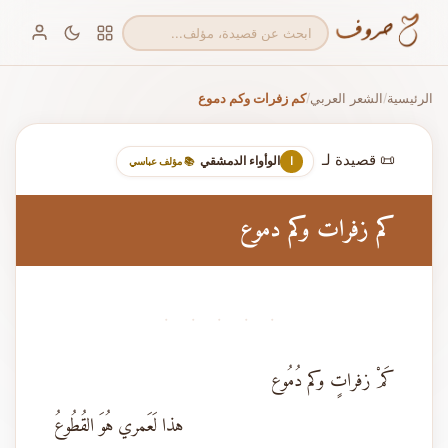
الرئيسية
الشعر العربي
كم زفرات وكم دموع
/
/
📜 قصيدة لـ
الوأواء الدمشقي
ا
📚 مؤلف عباسي
كم زفرات وكم دموع
· · · · ·
كَمْ زفراتٍ وكم دُمُوع
هذا لَعَمري هُوَ القُطُوعُ