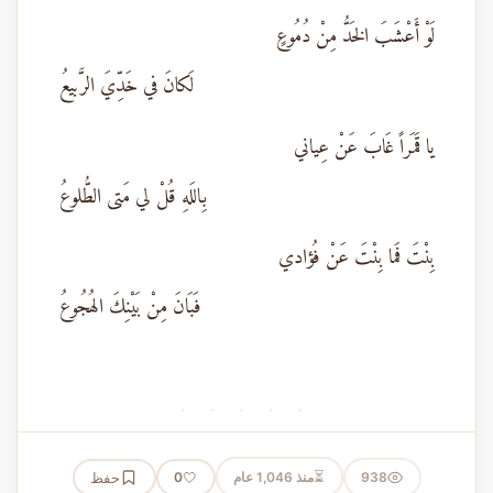
لَوْ أَعْشَبَ الخَدُّ مِنْ دُمُوعٍ
لَكانَ في خَدِّيَ الرَّبيعُ
يا قَمَراً غَابَ عَنْ عِياني
بِاللَهِ قُلْ لي مَتى الطُّلوعُ
بِنْتَ فَما بِنْتَ عَنْ فُؤادي
فَبَانَ مِنْ بَيْنِكَ الهُجُوعُ
· · · · ·
⏳
938
منذ 1,046 عام
🤍
حفظ
0