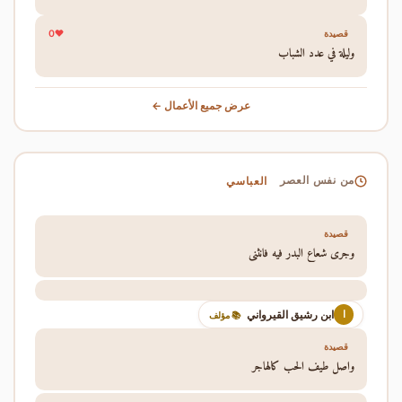
0
قصيدة
وليلة في عدد الشباب
عرض جميع الأعمال ←
العباسي
من نفس العصر
قصيدة
وجرى شعاع البدر فيه فانثنى
ابن رشيق القيرواني
ا
📚 مؤلف
قصيدة
واصل طيف الحب كالهاجر