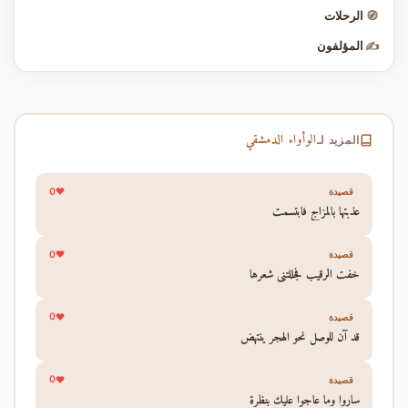
🧭
الرحلات
✍️
المؤلفون
الوأواء الدمشقي
المزيد لـ
0
قصيدة
عذبتها بالمزاج فابتسمت
0
قصيدة
خفت الرقيب فجللتني شعرها
0
قصيدة
قد آن للوصل نحو الهجر ينتهض
0
قصيدة
ساروا وما عاجوا عليك بنظرة