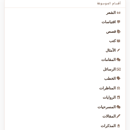
أقسام الموسوعة
📜
الشعر
💬
اقتباسات
📚
قصص
📖
كتب
🪶
الأمثال
🎭
المقامات
✉️
الرسائل
🗣️
الخطب
⚖️
المناظرات
📕
الروايات
🎭
المسرحيات
🖋️
المقالات
📓
المذكرات