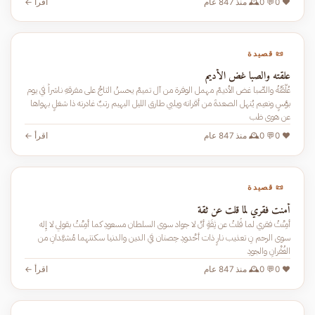
❤️ 0
💬 0
🕰️ منذ 847 عام
اقرأ ←
📜 قصيدة
علقته والصبا غض الأديم
عُلَّقَتْهُ والصِّبا غض الأديمْ مهمل الوفرة من آل تميمْ يحسنُ التاجُ على مفرقهِ ناشراً في يوم
بؤسٍ ونعيم يُنهل الصعدةَ من أقرانه ويلبي طارق الليل البهيم رتبٌ غادرنه ذا شغلٍ بهواها
عن هوى ظب
❤️ 0
💬 0
🕰️ منذ 847 عام
اقرأ ←
📜 قصيدة
أمنت فقري لما قلت عن ثقة
أمِنْتُ فقري لما قُلتُ عن ثِقَةٍ أنْ لا جواد سوى السلطان مسعودِ كما أمِنْتُ بقولي لا إِله
سوى الرحم نِ تعذيب نارٍ ذات أخْدودِ حِصنان في الدين والدنيا سكنتهما مُشيَّدانِ من
الغُفْرانِ والجودِ
❤️ 0
💬 0
🕰️ منذ 847 عام
اقرأ ←