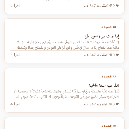
❤️ 0
💬 0
🕰️ منذ 847 عام
اقرأ ←
📜 قصيدة
إذا عدت سراة الجود طرا
إذا عُدَّتْ سَراةُ الجودِ طُرَّاً فسعد الدين متبوعُ السَّماحِ طليقُ الوجهِ لا جَهْمٌ قطوبٌ ولا
هيَّابةٌ عند الكفاحِ إذا ما اسْتَنَّ في بأسٍ وجُودٍ أبَرَّ على الغوادي والصِّفاحِ رضاهُ وسُخْطُه
❤️ 0
💬 0
🕰️ منذ 847 عام
اقرأ ←
📜 قصيدة
تدل عليه عبقة هاشمية
تَدُلُّ عليه عَبْقَةٌ هاشميَّةٌ أريجٌ تَواليها ذَكيٌّ نَسيمُها وتُعْربُ عنه دوْحةٌ مُضَريَّةٌ له محضها اِنْ
فاخرتْ وصميمُها ضَروبٌ وبيضُ المُرْهفات كليلةٌ وهوبٌ اذا الشَّهباء أكدتْ غيومها اذا
❤️ 0
💬 0
🕰️ منذ 847 عام
اقرأ ←
📜 قصيدة