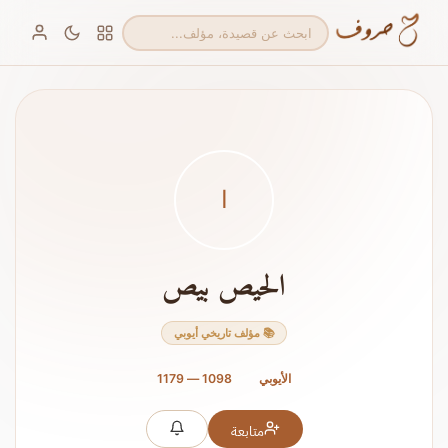
ا
الحيص بيص
📚 مؤلف تاريخي أيوبي
الأيوبي
1098 — 1179
متابعة