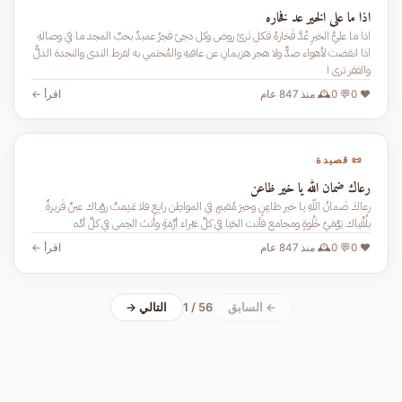
اذا ما علي الخير عد فخاره
اذا ما عليُّ الخيرِ عُدَّ فَخارهُ فكل ثرىً روض وكل دجىً فجرُ عميدٌ بحبِّ المجد ما في وصالهِ
اذا انقضت لأهواء صدٌّ ولا هجر هزيمانِ عن عافيهِ والمُحتمي به لفرط الندى والنجدة الذلُّ
والفقر ترى ا
❤️ 0
💬 0
🕰️ منذ 847 عام
اقرأ ←
📜 قصيدة
رعاك ضمان الله يا خير ظاعن
رعاكَ ضَمانُ اللّهِ يا خير ظاعِنٍ وخيرَ مُقيمٍ في المواطِن رابِعِ فلا عَدِمتْ رؤياك عينٌ قَريرةٌ
بلُقْياك يَوْمَيْ خَلْوةٍ ومجامع فأنت الحَيَا في كلِّ غبْراءَ أزْمَةٍ وأنتَ الحِمى في كلِّ أدْه
❤️ 0
💬 0
🕰️ منذ 847 عام
اقرأ ←
← السابق
1 / 56
التالي →