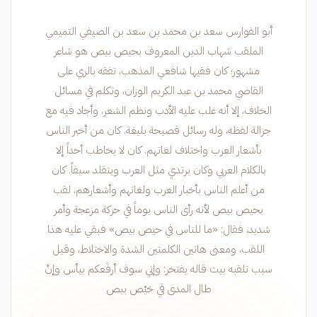
أبو الفوارس سعد بن محمد بن سعد بن الصيفي التميمي
الملقب شهاب الدين المعروف بحيص بيص هو شاعر
مشهور؛ كان فقيها شافعي المذهب، تفقه بالري على
القاضي محمد بن عبد الكريم الوزان، وتكلم في مسائل
الخلاف، إلا أنه غلب عليه الأدب ونظم الشعر، وأجاد فيه مع
جزالة لفظه، وله رسائل فصيحة بليغة. كان من أخبر الناس
بأشعار العرب واختلاف لغاتهم. كان لا يخاطب أحداً إلا
بالكلام العربي وكان يرتدي مثل العرب ويتقلد سيفاً. كان
من أعلم الناس بأخبار العرب ولغاتهم وأشعارهم، لقب
بحيص بيص لأنه رأى الناس يوماً في حركة مزعجة وأمر
شديد، فقال: «ما للناس في حيص بيص» فبقي عليه هذا
اللقب، ومعنى هاتين الكلمتين الشدة والاختلاط، وقيل
سبب تلقبه بيت قاله يفتخر: وإني سوف أرفَعكم بيأس وإنْ
طال المدى في حَيْص بيص