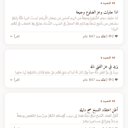
📜 قصيدة
اذا حاولت وخز الضلوع وجيعة
اذا حاولت وخز الضُّلوع وجيعةٌ منَ الهم أمضى من صِعان اللَّهاذِمِ لبستُ اليها جُنَّةً زيْنَبيَّةٍ
بنسْجَين من بأسَيْ سُطاَ ومكارمِ فلا المحلُ في الشهب الشِّداد بعارقي ولا الخطب في دُهْم
الرزايا
❤️ 0
💬 0
🕰️ منذ 847 عام
اقرأ ←
📜 قصيدة
يزيد في عز الفتى ذله
يزيدُ في عِزِّ الفتى ذُلُّهُ حيناً واِنْ كانَ لهُ آبيا كسابقٍ قَصَّرَ عنْ غايةٍ فكانَ بالسَّوْطِ لَها حاويا
❤️ 0
💬 0
🕰️ منذ 847 عام
اقرأ ←
📜 قصيدة
أظن اعتقاد النسخ صح دليله
أظُنُّ اعْتقاد النَّسْخ صحَّ دليلُهُ فعادَ إلى ترتيب أوْصافهِ الدَّهْرُ عزيزٌ يميرُ المُعْتفينَ وسَبْعَةٌ
شِدادٌ وجَيٌّ في مساغبها مِصْرُ