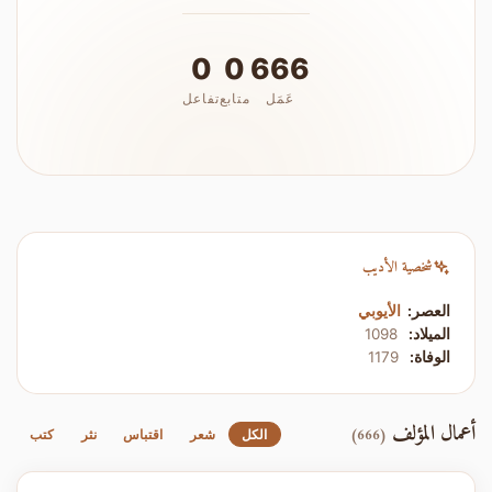
0
0
666
عَمَل
متابع
تفاعل
شخصية الأديب
العصر:
الأيوبي
الميلاد:
1098
الوفاة:
1179
أعمال المؤلف
(666)
الكل
شعر
اقتباس
نثر
كتب