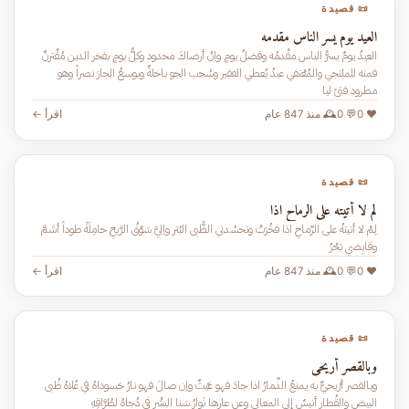
📜 قصيدة
العيد يوم يسر الناس مقدمه
العيدُ يومٌ يسرُّ الناس مقْدمُه وفضلُ يومٍ واِنْ أرضاكَ محدود وكلُّ يومٍ بفخر الدين مُقْترنٌ
فمنه للملتجي والمُعْتفي عيدُ يُعطي الفقير وسُحب الجو باخلةٌ ويوسعُ الجارَ نصراً وهو
مطرود فتىً ليا
❤️ 0
💬 0
🕰️ منذ 847 عام
اقرأ ←
📜 قصيدة
لم لا أتيته على الرماح اذا
لِمْ لا أتيتهُ على الرِّماحِ اذا فخُرَتْ وتحسُدني الظُّبى البُتر واِليَّ سَوْقُ الرَّيحِ حامِلَةً طوداً أشَمَّ
وقابِضي بَحْرُ
❤️ 0
💬 0
🕰️ منذ 847 عام
اقرأ ←
📜 قصيدة
وبالقصر أريحي
وبالقصر أرْيحيٌّ به يمنعُ الذِّمارُ اذا جادَ فهو غيْثٌ واِن صالَ فهو نارُ حَسوداهُ في عُلاهُ ظُبى
البيض والقُطار أنيسٌ إِلى المعالي وعن عارِها نَوارُ سَنا البِشْرِ في دُجاهُ لطُرَّاقِهِ