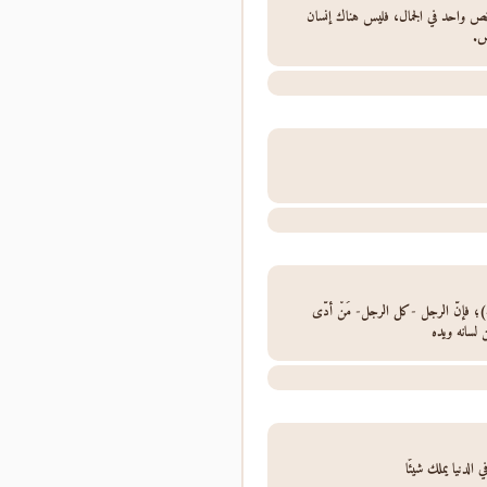
خص واحد في الجمال، فليس هناك إنسان
ص.
ه)؛ فإنَّ الرجل -كل الرجل- مَنْ أَدَّى
ن لسانه ويده
الدنيا يملك شيئًا