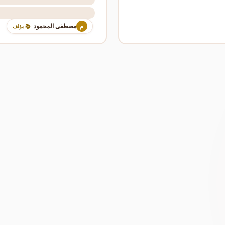
مصطفى المحمود
م
📚 مؤلف