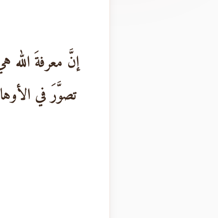
إنَّ معرفةَ الله ه
تصوَّرَ في الأوها