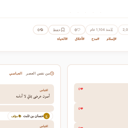
· · · · ·
⏳
2,
منذ 1,104 عام
🤍
حفظ
🔁
0
0
#إسلام
#مدح
#أخلاق
#الحياة
العباسي
من نفس العصر
0
اقتباس
أصون عرضي بمالي لا أدنسه
0
حسان بن ثابت
ح
📚 مؤلف
اقتباس