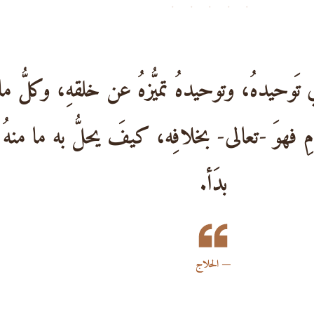
· · · · ·
ي تَوحيدهُ، وتوحيدهُ تميُّزهُ عن خلقهِ، وكلُّ ما
مِ فهوَ -تعالى- بخلافِه، كيفَ يحلُّ به ما منهُ
بدَأ.
الحلاج