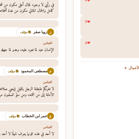
0
في رأيي لا وجود لمثال أعلى مكون من ش
كامل والجمال المثالي مكون من عدة أشخا
0
زويا صقر
ز
📚 مؤلف
0
اقتباس
الإنسان عبد لما تعود عليه، وعدو لما جهله
أعمال ←
مصطفى المحمود
م
📚 مؤلف
اقتباس
لا تغرَّنَّكم طنطنة الرجل بالليل (يعني صلات
الأمانة إلى مَن ائتمنه، ومن سَلِمَ المسلمون م
عمر ابن الخطاب
ع
📚 مؤلف
اقتباس
لا أحد في هذه الدنيا يعرف شيئًا لا أحد في 