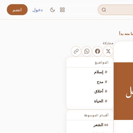
دخول
انضم
 منه بدأ
مشاركة
المواضيع
#
إسلام
#
مدح
ل
#
أخلاق
#
الحياة
أقسام الموسوعة
📜
الشعر