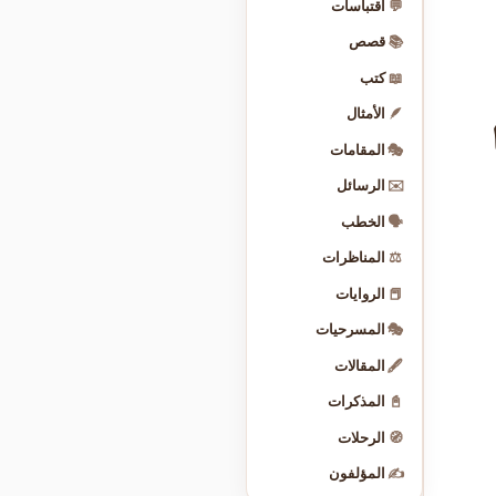
💬
اقتباسات
📚
قصص
📖
كتب
🪶
الأمثال
🎭
المقامات
✉️
الرسائل
🗣️
الخطب
⚖️
المناظرات
📕
الروايات
🎭
المسرحيات
🖋️
المقالات
📓
المذكرات
🧭
الرحلات
✍️
المؤلفون