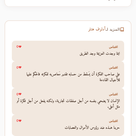
أدلوف هتلر
المزيد لـ
0
اقتباس
اينما وجدت العزيمة وجد الطريق
0
اقتباس
على صاحب الفكرة أن يُسقط من حسابه تقدير مُعاصريه لفكرته فالحُكم عليها
للأجيال القادمة
0
اقتباس
الإنسان لا يضحي بنفسه من أجل صفقات تجارية، ولكنه يفعل من أجل فكرة أو
مثل أعلي.
0
اقتباس
حربنا هــذه ضد رؤوس الأموال والعصابات