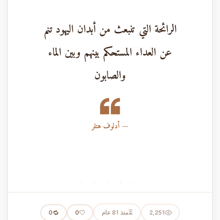
الرائحة التي تنبعث من أبدان اليهود تنم
عن العداء المستحكم بينهم وبين الماء
والصابون
أدلوف هتلر
· · · · ·
⏳
2,251
منذ 81 عام
🤍
🔁
0
0