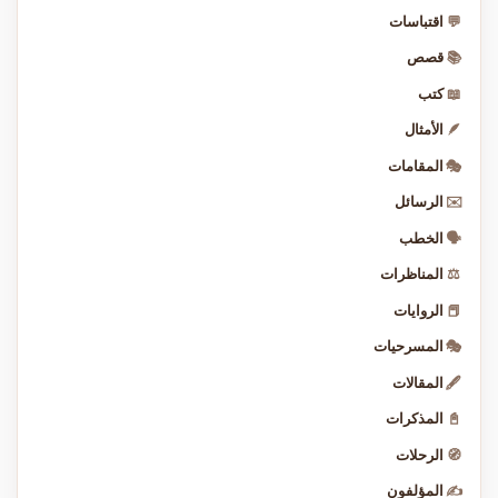
💬
اقتباسات
📚
قصص
📖
كتب
🪶
الأمثال
🎭
المقامات
✉️
الرسائل
🗣️
الخطب
⚖️
المناظرات
📕
الروايات
🎭
المسرحيات
🖋️
المقالات
📓
المذكرات
🧭
الرحلات
✍️
المؤلفون