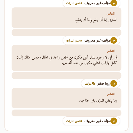
مؤلف غير معروف
م
📜 من التراث
اقتباس
الصديق إما أن ينفع وإما أن يشفع.
مؤلف غير معروف
م
📜 من التراث
اقتباس
في رأيي لا وجود لمثال أعلى مكون من شخص واحد في الجمال، فليس هناك إنسان
كامل والجمال المثالي مكون من عدة أشخاص.
زويا صقر
ز
📚 مؤلف
اقتباس
وما ينهض البازي بغير جناحيه.
مؤلف غير معروف
م
📜 من التراث