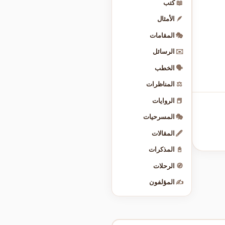
📖
كتب
🪶
الأمثال
🎭
المقامات
✉️
الرسائل
🗣️
الخطب
⚖️
المناظرات
📕
الروايات
🎭
المسرحيات
🖋️
المقالات
📓
المذكرات
🧭
الرحلات
✍️
المؤلفون