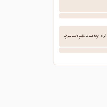
مرك *وإذا قصدت لحاجةٍ فاقصد لمعترفٍ