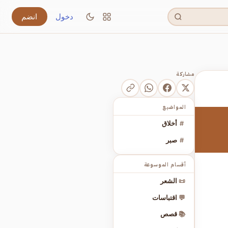
دخول
انضم
مشاركة
المواضيع
#
أخلاق
#
صبر
أقسام الموسوعة
📜
الشعر
💬
اقتباسات
📚
قصص