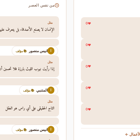
من نفس العصر
مثل
0
الإنسان لا يصنع الأصدقاء بل يتعرف عليه
0
انيس منصور
ا
📚 مؤلف
مثل
0
إذا رأيت نيوب الليث بارزة فلا تحسبن أن
0
المتنبي
ا
📚 مؤلف
مثل
التاج الحقيقي علي أي راس هو العقل
0
انيس منصور
ا
📚 مؤلف
أعمال ←