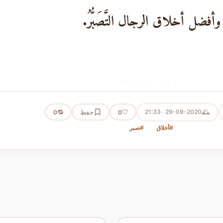
وأفضل أخلاق الرجال التَّصَبُّرُ.
· · · · ·
🕰️
29-09-2020 · 21:33
🤍
حفظ
🔁
0
0
#أخلاق
#صبر