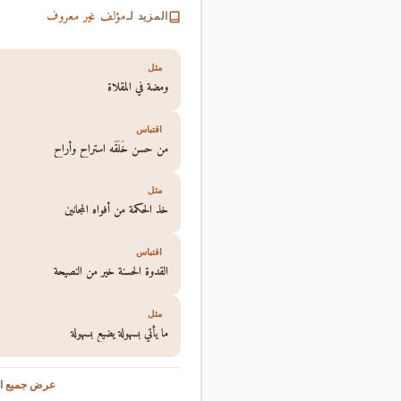
مؤلف غير معروف
المزيد لـ
مثل
ومضة في المقلاة
اقتباس
من حسن خُلُقُه استراح وأراح
مثل
خذ الحكمة من أفواه المجانين
اقتباس
القدوة الحسنة خير من النصيحة
مثل
ما يأتي بسهولة يضيع بسهولة
عرض جميع ال