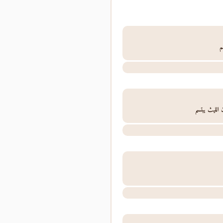
م
 الليث يبتسم