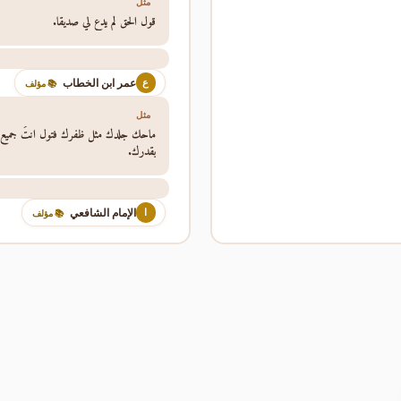
مثل
قول الحق لم يدع لي صديقا.
عمر ابن الخطاب
ع
📚 مؤلف
مثل
ماحك جلدك مثل ظفرك فتول انتَ جميع أ
بقدرك.
الإمام الشافعي
ا
📚 مؤلف