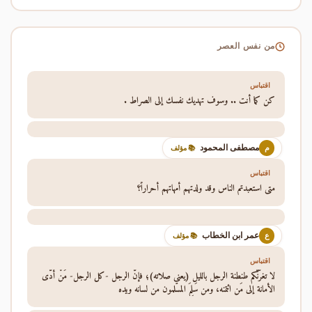
من نفس العصر
اقتباس
كن كما أنت .. وسوف تهديك نفسك إلى الصراط .
مصطفى المحمود
م
📚 مؤلف
اقتباس
متى استعبدتم الناس وقد ولدتهم أمهاتهم أحراراً؟
عمر ابن الخطاب
ع
📚 مؤلف
اقتباس
لا تغرَّنَّكم طنطنة الرجل بالليل (يعني صلاته)؛ فإنَّ الرجل -كل الرجل- مَنْ أَدَّى
الأمانة إلى مَن ائتمنه، ومن سَلِمَ المسلمون من لسانه ويده