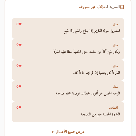
مؤلف غير معروف
المزيد لـ
0
مثل
احذروا صولة الكريم إذا جاع واللئيم إذا شبع
0
مثل
ولكل شئٍ آفةُ من جنسه حتى الحديدُ سطا عليه المبرَدُ
0
مثل
النار تأكل بعضها إن لم تجد ما تأكله.
0
مثل
الوجه الحسن هو أقوى خطاب توصية يحمله صاحبه
0
اقتباس
القدوة الحسنة خير من النصيحة
عرض جميع الأعمال ←