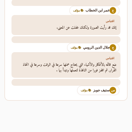
عمر ابن الخطاب
ع
📚 مؤلف
اقتباس
إنك قد رأيت الصورة ولكنك غفلت عن المعنى.
جلال الدين الرومي
ج
📚 مؤلف
اقتباس
ضع قائمه بالأفكار والأشياء التي يحتاج عملها سرعة في الوقت وسرعة في اتخاذ
القرار, ثم اقفز فورا من النافذة لتعملها وتبدأ بها .
ستيف جوبز
س
📚 مؤلف