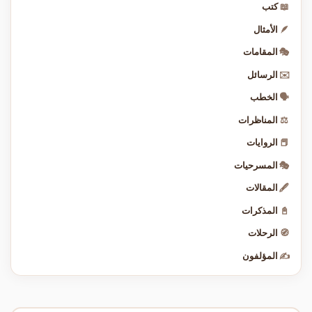
📖
كتب
🪶
الأمثال
🎭
المقامات
✉️
الرسائل
🗣️
الخطب
⚖️
المناظرات
📕
الروايات
🎭
المسرحيات
🖋️
المقالات
📓
المذكرات
🧭
الرحلات
✍️
المؤلفون