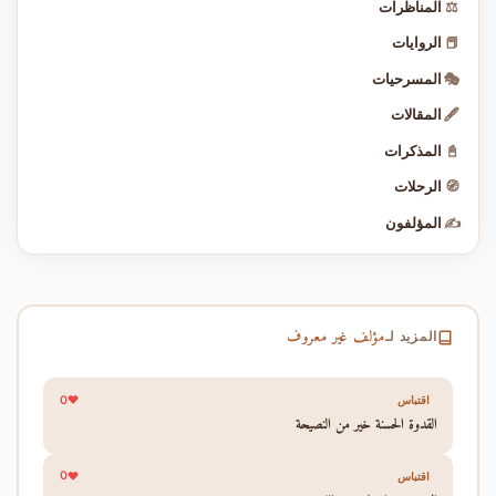
⚖️
المناظرات
📕
الروايات
🎭
المسرحيات
🖋️
المقالات
📓
المذكرات
🧭
الرحلات
✍️
المؤلفون
مؤلف غير معروف
المزيد لـ
0
اقتباس
القدوة الحسنة خير من النصيحة
0
اقتباس