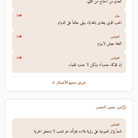
العديم من احتاج من اللئيم.
0
مثل
الحب الذي يتغذى بالهدايا، يبقى جائعاً على الدوام
0
اقتباس
العفة جيش لايهزم
0
اقتباس
إن للذكاء حدودًا، ولكن لا حدود للغباء.
عرض جميع الأعمال ←
من نفس العصر
اقتباس
شعباً يؤثر العبودية علي رؤية بلاده مجزأة، هو شعب لا يستحق الحرية