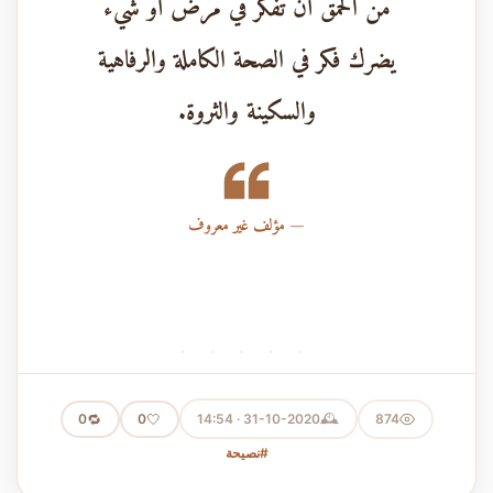
من الحمق أن تفكر في مرض أو شيء
يضرك فكر في الصحة الكاملة والرفاهية
والسكينة والثروة.
مؤلف غير معروف
· · · · ·
🕰️
🔁
🤍
31-10-2020 · 14:54
874
0
0
#نصيحة