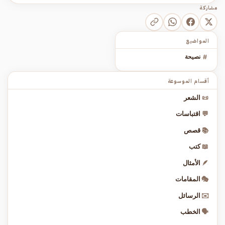
مشاركة
المواضيع
#
نصيحة
أقسام الموسوعة
📜
الشعر
💬
اقتباسات
📚
قصص
📖
كتب
🪶
الأمثال
🎭
المقامات
✉️
الرسائل
🗣️
الخطب