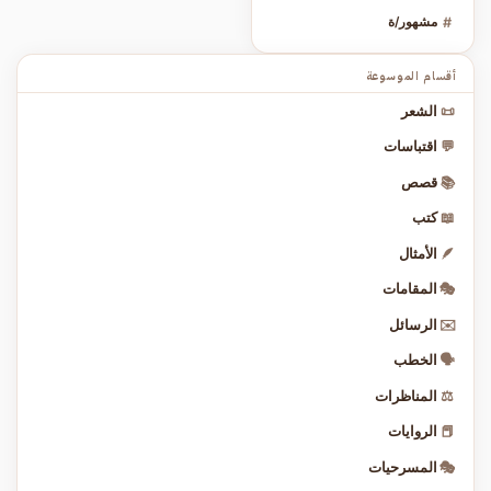
#
مشهور/ة
أقسام الموسوعة
📜
الشعر
💬
اقتباسات
📚
قصص
📖
كتب
🪶
الأمثال
🎭
المقامات
✉️
الرسائل
🗣️
الخطب
⚖️
المناظرات
📕
الروايات
🎭
المسرحيات