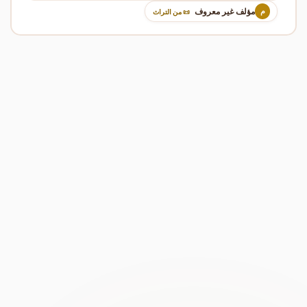
مؤلف غير معروف
م
📜 من التراث