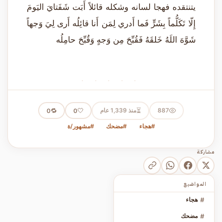
يتنتقده فهجا لسانه وشكله قائلاً أَبَت شَفَتايَ اليَومَ
إِلّا تَكَلُّماً بِشَرٍّ فَما أَدري لِمَن أَنا قائِلُه أَرى لِيَ وَجهاً
شَوَّهَ اللَهُ خَلقَهُ فَقُبِّحَ مِن وَجهٍ وَقُبِّحَ حامِلُه
· · · · ·
⏳
887
منذ 1,339 عام
🤍
🔁
0
0
#هجاء
#مضحك
#مشهور/ة
مشاركة
المواضيع
#
هجاء
#
مضحك