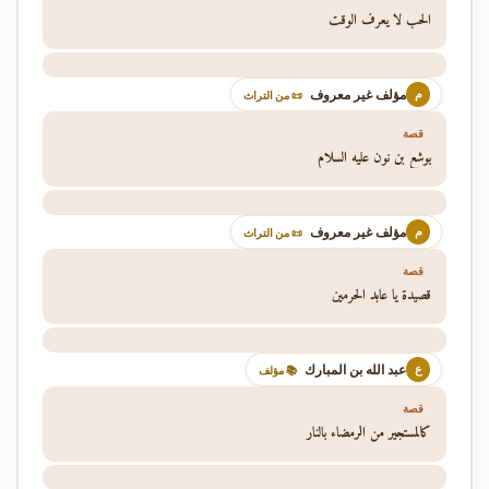
الحب لا يعرف الوقت
مؤلف غير معروف
م
📜 من التراث
قصة
يوشع بن نون عليه السلام
مؤلف غير معروف
م
📜 من التراث
قصة
قصيدة يا عابد الحرمين
عبد الله بن المبارك
ع
📚 مؤلف
قصة
كالمستجير من الرمضاء بالنار