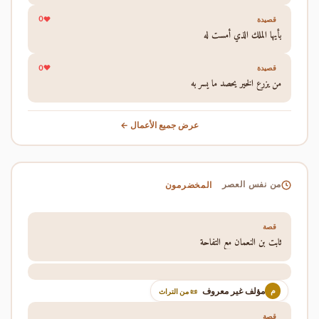
0
قصيدة
يأيها الملك الذي أمست له
0
قصيدة
من يزرع الخير يحصد ما يسر به
عرض جميع الأعمال ←
المخضرمون
من نفس العصر
قصة
ثابت بن النعمان مع التفاحة
مؤلف غير معروف
م
📜 من التراث
قصة