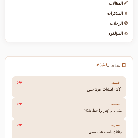
🖋️
المقالات
📓
المذكرات
🧭
الرحلات
✍️
المؤلفون
الحطيئة
المزيد لـ
0
قصيدة
كأن المضلعات علون سلمى
0
قصيدة
سئلت فلم تبخل ولم تعط طائلا
0
قصيدة
وقاتلت الغداة قتال صدق