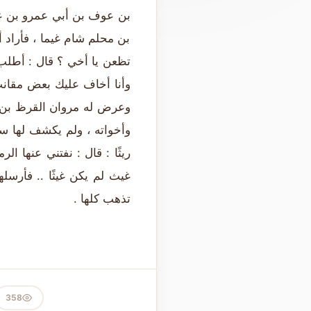
بن عوف بن أبي عمرو بن ع
بن محلم شام غيما ، فأراد 
تظعن يا أخي ؟ قال : أطلب 
وأنا أخاف عليك بعض مقان
وعرض له مروان القرظ بن زن
وأخواته ، ولم يكشف لها س
ريثًا : قال : نفتني عنها ال
غيث لم يكن غيثًا .. فأرس
تذهب كلها .
358