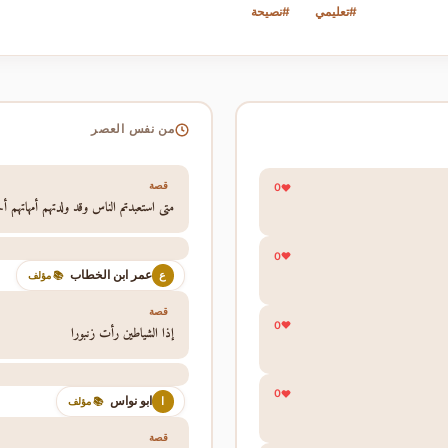
#تعليمي
#نصيحة
من نفس العصر
قصة
0
متى استعبدتم الناس وقد ولدتهم أمهاتهم أحر
0
عمر ابن الخطاب
ع
📚 مؤلف
قصة
0
إذا الشياطين رأت زنبورا
0
ابو نواس
ا
📚 مؤلف
قصة