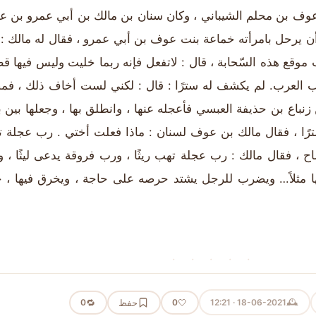
وف بن محلم الشيباني ، وكان سنان بن مالك بن أبي عمرو بن 
أن يرحل بامرأته خماعة بنت عوف بن أبي عمرو ، فقال له مالك : 
موقع هذه السّحابة ، قال : لاتفعل فإنه ربما خليت وليس فيها قط
ب العرب. لم يكشف له سترًا : قال : لكني لست أخاف ذلك ، ف
باع بن حذيفة العبسي فأعجله عنها ، وانطلق بها ، وجعلها بين بن
ترًا ، فقال مالك بن عوف لسنان : ماذا فعلت أختي . رب عجلة 
رماح ، فقال مالك : رب عجلة تهب ريثًا ، ورب فروقة يدعى ليثًا ، 
لها مثلاً… ويضرب للرجل يشتد حرصه على حاجة ، ويخرق فيها ، 
· · · · ·
🕰️
18-06-2021 · 12:21
🤍
حفظ
🔁
0
0