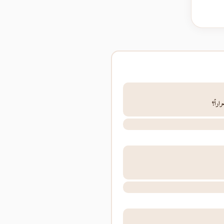
اراً؟