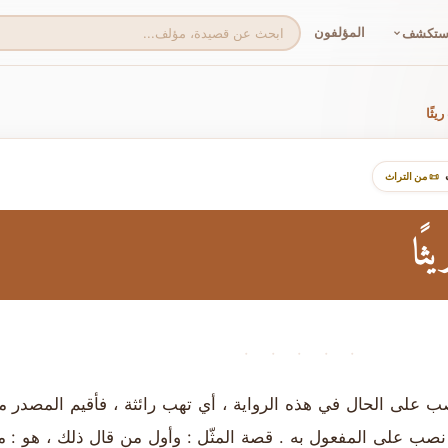
المؤلفون
ستكشف
ريثًا
📜 من التراث
ثًا
· · · · ·
: نصب على الحال في هذه الرواية ، أي تهب رائثة ، فأقيم المصدر م
ى نصب على المفعول به . قصة المثّل : وأول من قال ذلك ، هو : م