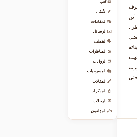
📖
كتب
عوف
🪶
الأمثال
أين
🎭
المقامات
ر ،
✉️
الرسائل
مضى
🗣️
الخطب
اته
⚖️
المناظرات
تهب
📕
الروايات
ورب
🎭
المسرحيات
حتى
🖋️
المقالات
📓
المذكرات
🧭
الرحلات
✍️
المؤلفون