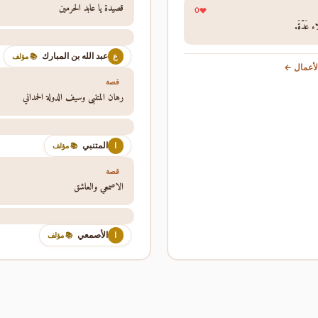
قصيدة يا عابد الحرمين
0
عُدَّةٌ.
عبد الله بن المبارك
ع
📚 مؤلف
أعمال ←
قصة
رهان المتنبي وسيف الدولة الحمداني
المتنبي
ا
📚 مؤلف
قصة
الاصمعي والعاشق
الأصمعي
ا
📚 مؤلف