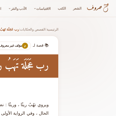
الشعر
الكتب
الاقتباسات
الأدب والنثر
ا
الرئيسية
القصص والحكايات
رب عَجَلَة تَهَبُ 
/
/
📚 قصة لـ
مؤلف غير معروف
م
رب عَجَلَة تَهَبُ ري
ويروي تهُبُ ريثًا ، وريثًا 
الحال ، وفي الرواية الأول