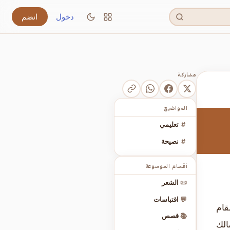
دخول
انضم
مشاركة
المواضيع
#
تعليمي
#
نصيحة
أقسام الموسوعة
📜
الشعر
💬
اقتباسات
قام
📚
قصص
الك