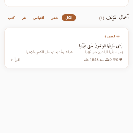
أعمال المؤلف
(1)
الكل
شعر
اقتباس
نثر
كتب
📜 قصيدة
رَعى طَرفَها الواشونَ حَتى تَبَيَّنوا
رَعى طَرفَها الواشونَ حَتى تَبَيَّنوا هَواها وَقَد يَجدوا عَلى النَفسِ شُؤمُها
❤️ 0
💬 0
🕰️ منذ 1,548 عام
اقرأ ←