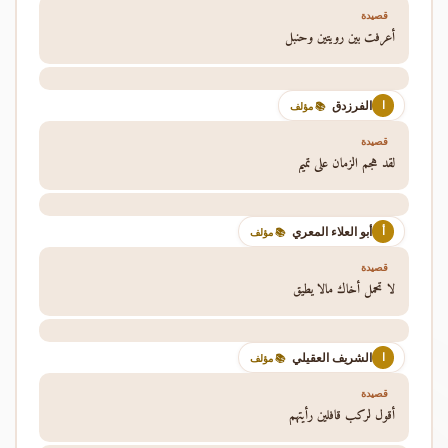
قصيدة
أعرفت بين رويتين وحنبل
الفرزدق
ا
📚 مؤلف
قصيدة
لقد هجم الزمان على تميم
أبو العلاء المعري
أ
📚 مؤلف
قصيدة
لا تحمل أخاك مالا يطيق
الشريف العقيلي
ا
📚 مؤلف
قصيدة
أقول لركب قافلين رأيتهم