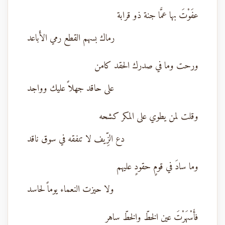
عفَوْتَ بها عمَّا جنة ذو قرابة
رماك بسهم القطع رمي الأَباعد
ورحت وما في صدرك الحقد كامن
على حاقد جهلاً عليك وواجد
وقلت لمن يطوي على المكر كشحه
دع الزِّيف لا تنفقه في سوق ناقد
وما سادَ في قومٍ حقودٍ عليهم
ولا حيزت النعماء يوماً لحاسد
فأَسْهَرْتَ عين الخطّ والخطّ ساهر