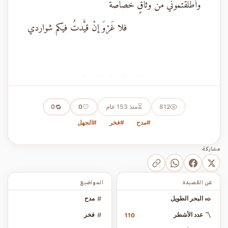
وأطْلَقْتُموني من وثاقٍ خصاصة
فلا غَرْوَ إنْ قيَّدتُ فيكم شواردي
· · · · ·
⏳
812
منذ 153 عام
🤍
🔁
0
0
#مدح
#فخر
#الجهل
مشاركة
عن القصيدة
المواضيع
✒️
البحر الطويل
#
مدح
〽️
عدد الأشطر
#
فخر
110