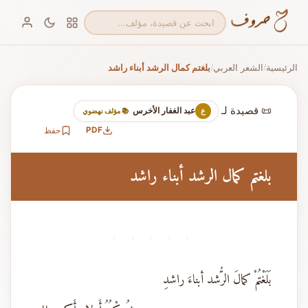
الرئيسية
الشعر العربي
بلغتم كمال الرشد أبناء راشد
/
/
📜 قصيدة لـ
عبد الغفار الأخرس
ع
📚 مؤلف نهضوي
PDF
حفظ
بلغتم كمال الرشد أبناء راشد
· · · · ·
بَلَغْتُمْ كمالَ الرُّشد أبناءَ راشدِ