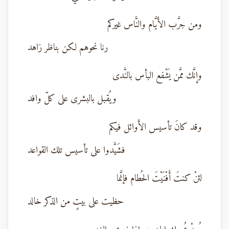
ومن جرَّب الأَيَّام والنَّاس غيركم
رنا نحوهم لكن بناظر زاهد
وإنَّك ممَّن يَشْفع البأس بالنَّدى
ويُقبل بالبشرى على كلّ وافد
وقد كانَ تأسيس الأَوائل فيكم
فشَيَّدوا على تأسيس تلك القواعد
لئنْ كنتَ أَفْنَيْتَ الحُطام فإنَّما
حظيت على بيتٍ من الذكر خالد