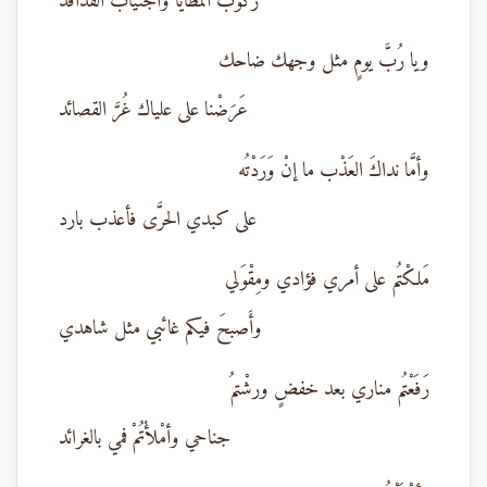
ركوبَ المطايا واجتياب الفدافد
ويا رُبَّ يومٍ مثل وجهك ضاحك
عَرَضْنا على علياك غُرَّ القصائد
وأمَّا نداكَ العَذْب ما إنْ وَرَدْتُه
على كبدي الحرَّى فأعذب بارد
مَلكْتُم على أمري فؤادي ومِقْوَلي
وأَصبحَ فيكم غائبي مثل شاهدي
رَفَعْتُم مناري بعد خفضٍ ورشْتمُ
جناحي وأمْلأْتُمْ فمي بالغرائد