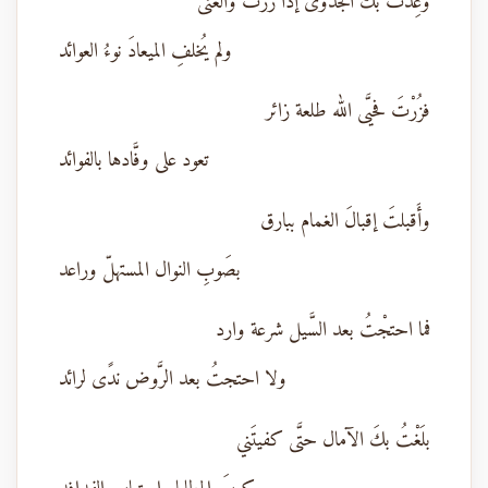
وُعِدْتُ بك الجدوى إذا زرت والغنى
ولم يُخلفِ الميعادَ نوءُ العوائد
فزُرْتَ فحيَّى الله طلعة زائر
تعود على وفَّادها بالفوائد
وأَقبلتَ إقبالَ الغمام ببارق
بصَوبِ النوال المستهلّ وراعد
فما احتجْتُ بعد السَّيل شرعة وارد
ولا احتجتُ بعد الرَّوض ندًى لرائد
بلَغْتُ بكَ الآمال حتَّى كفيتَني