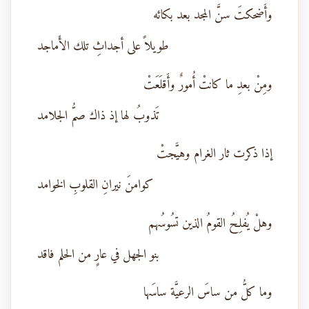
وأَضحكتَ سنَّ المجد بعد بكائه
طويلاً على أجداثِ تلك الأَماجد
ومِنْ بعدِ ما كانتْ أُمورٌ وأَقلَعَتْ
تَذوبُ لها إذ ذاك صمُّ الجلامد
إذا ذكرت ثار الغرام وهيَّجتْ
كوامنَ نيرانِ القلوبِ الخوامد
وهلْ يُفلِحُ القومُ الذين تسُوسُهم
بنو الجهل في عارٍ من الحلم فاقد
وما كلُّ من ساسَ الرعيَّة ساسَها