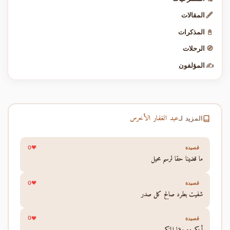
🖋️
المقالات
📓
المذكرات
🧭
الرحلات
✍️
المؤلفون
عبد الغفار الأخرس
المزيد لـ
0
قصيدة
ما قضينا حقا لرسم محيل
0
قصيدة
شفيت بطرد صالح كل صدر
0
قصيدة
أينكر معروفنا المنكر