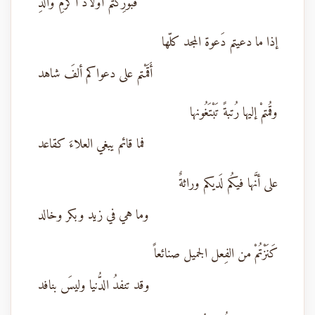
فبُورِكْتُمُ أَولاد أَكرمِ والدِ
إذا ما دعيتم دَعوة المجد كلّها
أَقَمْتم على دعواكم ألفَ شاهد
وقُمتمْ إليها رُتبةً تَبْتَغُونها
فما قائم يبغي العلاءَ كقاعد
على أنَّها فيكُم لَديكم وراثةٌ
وما هي في زيد وبكر وخالد
كَنَزْتُمْ من الفِعل الجميل صنائعاً
وقد تنفدُ الدُّنيا وليسَ بنافد