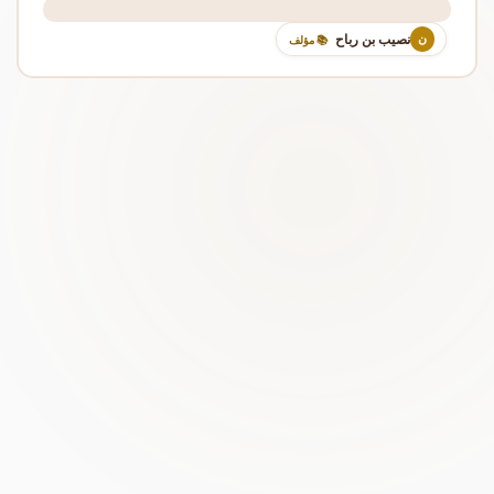
نصيب بن رباح
ن
📚 مؤلف