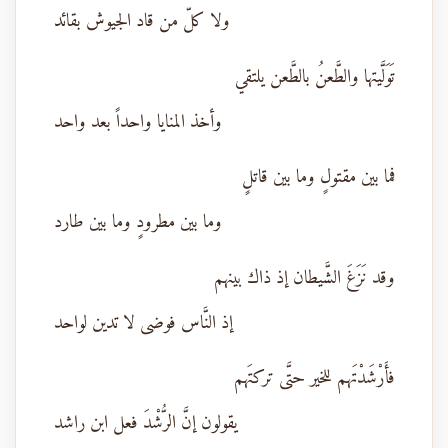
ولا كلّ من قاد الجيوش بقائد
تَوَلَّيتها والطَّعنُ بالطَّعن يلتقي
وأخذ المنايا واحداً بعد واحد
فما بين مقتولٍ وما بين قاتلٍ
وما بين مطرودٍ وما بين طارد
وقد نَزَغَ الشَّيطان إذ ذاك بينهم
إذ النَّاس فوضى لا تدين لواحد
فأَرْشَدْتَهم للخير حتَّى تركتَهم
يقولون إنَّ الرُّشْدَ فعل ابن راشد