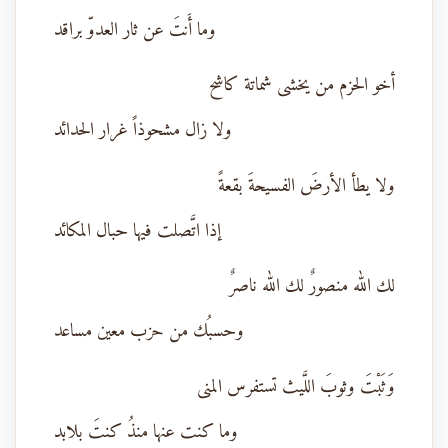
وما أَنتَ عن ثار العدوّ براقد
أخو الحزم من يخشى شماتة كاشح
ولا زال مشحوذاً غرار الحدائد
ولا يطأ الأرضَ الفسيحةَ بقعةً
إذا اتَّصلت فيها حبال المكائد
لك الله منصورٌ لك الله ناصرٌ
وحسبُك من حزب معين مساعد
وَثَبْتَ وثوبَ اللَّيث تستفرس المنى
وما كنت عنها منذُ كنتَ بلابد