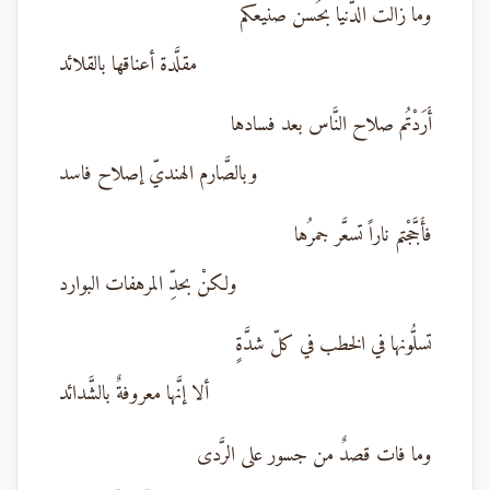
وما زالت الدُّنيا بحُسن صنيعكم
مقلَّدة أعناقها بالقلائد
أَرَدْتُم صلاح النَّاس بعد فسادها
وبالصَّارم الهنديّ إصلاح فاسد
فأَجَّجْتم ناراً تسعَّر جمرُها
ولكنْ بحدِّ المرهفات البوارد
تسلُّونها في الخطب في كلّ شدَّةٍ
ألا إنَّها معروفةٌ بالشَّدائد
وما فات قصدٌ من جسور على الرَّدى