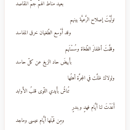
بعيد مناط الهمّ جمّ المقاصد
تولَّيْتَ إصلاح الرَّعيَّة بينهم
وقد أَوْسع الطّغيان خرق المفاسد
وقلَّمتَ أظفارَ الطّغاة وسُسْتَهم
بأَبيضَ حاد الزيغ عن كلّ حاسد
ولولاك ظلَّت في المجرَّة أهلُها
تُناشُ بأَيدي اللّوى قلبُ الأَوابد
أَعَدْتَ لنا أيَّام فهدٍ وبندرٍ
ومِن قَبْلها أيَّام عيسى وماجد