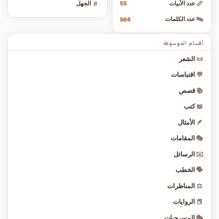
📏
عدد الأبيات
#
الجهل
55
🔤
عدد الكلمات
566
أقسام الموسوعة
📜
الشعر
💬
اقتباسات
📚
قصص
📖
كتب
🪶
الأمثال
🎭
المقامات
✉️
الرسائل
🗣️
الخطب
⚖️
المناظرات
📕
الروايات
🎭
المسرحيات