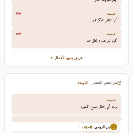
0
قصيدة
أيها الناظر المفكر فيما
0
قصيدة
أقول ليوسف والمطل ظلم
عرض جميع الأعمال ←
النهضة
من نفس العصر
قصيدة
بوجه أبي إسحاق صدع كطيزه
إبن الرومي
إ
📚 مؤلف