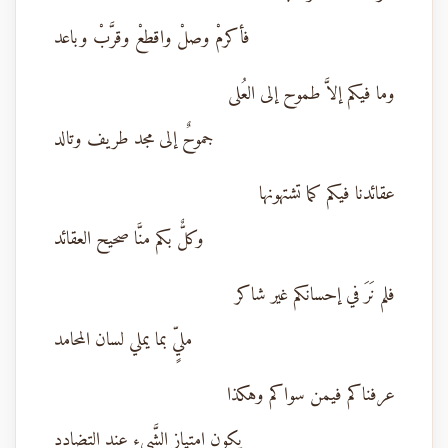
فأكرمْ وصلْ واقطعْ وقرَّبْ وباعد
وما فيكم إلاَّ طموح إلى العُلى
جموحٌ إلى مجد طريف وتالد
عقائدنا فيكم كما تشتهونها
وكلٌّ بكم منَّا صحيح العقائد
فلم نَرَ في إحسانكم غير شاكر
مليٍّ بما يملي لسان المحامد
عرفناكم فيمن سواكم وهكذا
يكون امتياز الشَّيء عند التضادد