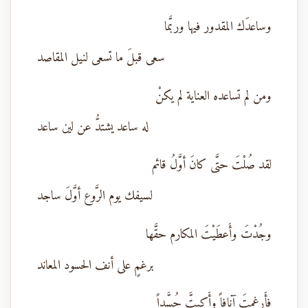
وساعدَك المقدور فيها وربَّما
سعى قبلَ ما تسعى لنيل المقاصد
ومن لم تساعده العناية لم يكنْ
له ساعد يشتدُّ عن لين ساعد
لقد صُلْتَ حتَّى كانَ أوَّلُ قائم
لسيفك يوم الرَّوع أوَّلَ ساجد
وجُدْتَ وأَعطَيْتَ المكارم حقَّها
برغمٍ على أنف الحسود المعاند
فأَرغمتَ آنافاً وأَكبتَّ حُسَّداً