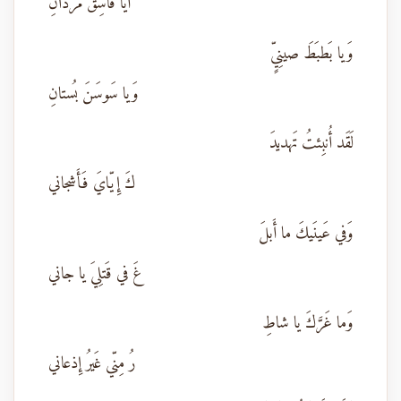
أَيا فاسِقَ مُردانِ
وَيا بَطبَطَ صينِيٍّ
وَيا سَوسَنَ بُستانِ
لَقَد أُنبِئتُ تَهديدَ
كَ إِيّايَ فَأَشجاني
وَفي عَينَيكَ ما أَبلَ
غَ في قَتلِيَ يا جاني
وَما غَرَّكَ يا شاطِ
رُ مِنّي غَيرُ إِذعاني