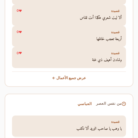
0
قصيدة
ألا ليت شعري هكذا أنت للناس
0
قصيدة
أربعة تعجب لحاظها
0
قصيدة
وشادن أهيف ذي غنة
عرض جميع الأعمال ←
العباسي
من نفس العصر
قصيدة
يا وهب يا صاحب البريد ألا تكتب