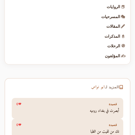
📕
الروايات
🎭
المسرحيات
🖋️
المقالات
📓
المذكرات
🧭
الرحلات
✍️
المؤلفون
ابو نواس
المزيد لـ
0
قصيدة
أبصرت في بغداد روميه
0
قصيدة
نك من لقيت من الظبا