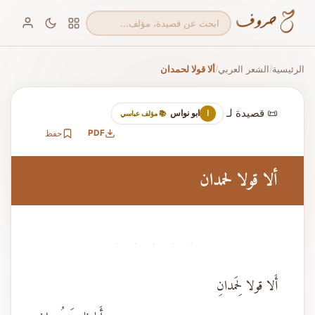
الرئيسية
الشعر العربي
ألا قولا لحمدان
/
/
📜 قصيدة لـ
ابو نواس
ا
📚 مؤلف عباسي
PDF
حفظ
ألا قولا لحمدان
· · · · ·
أَلا قولا لِحَمدانِ