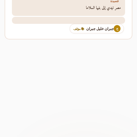
قصيدة
مصر تهدي إلى بنيها السلاما
جبران خليل جبران
ج
📚 مؤلف