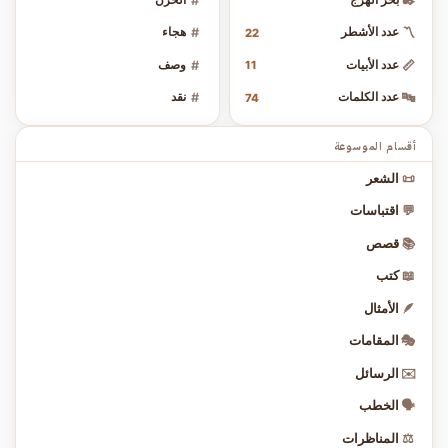
#
✒️
〽️
عدد الأشطر
#
هجاء
22
📏
عدد الأبيات
#
وصف
11
🔤
عدد الكلمات
#
نقد
74
أقسام الموسوعة
📜
الشعر
💬
اقتباسات
📚
قصص
📖
كتب
🪶
الأمثال
🎭
المقامات
✉️
الرسائل
🗣️
الخطب
⚖️
المناظرات