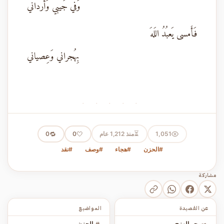
وَفي جَيبي وَأَرداني
فَأَمسى يَعبُدُ اللَهَ
بِهُجراني وَعِصياني
· · · · ·
⏳
1,051
منذ 1,212 عام
🤍
🔁
0
0
#الحزن
#هجاء
#وصف
#نقد
مشاركة
عن القصيدة
المواضيع
بحر الهزج
الحزن