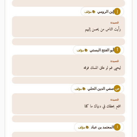
إبن الرومي
إ
📚 مؤلف
قصيدة
رأيت الناس من يحسن إليهم
أبو الفتح البستي
أ
📚 مؤلف
قصيدة
ليحيى فم لو علق المسك فوقه
صفي الدين الحلي
ص
📚 مؤلف
قصيدة
اقنع بحظك في دنياك ما كانا
المعتمد بن عباد
ا
📚 مؤلف