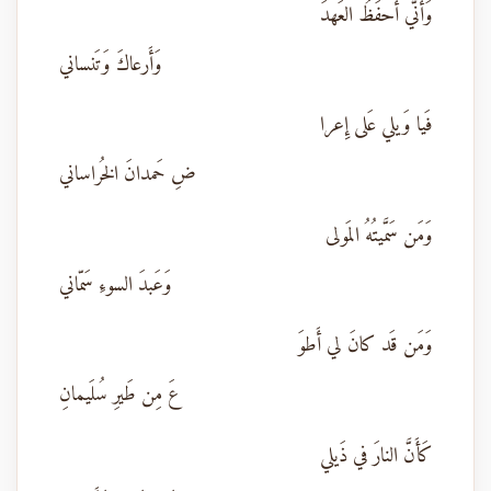
وَأَنّي أَحفَظُ العَهدَ
وَأَرعاكَ وَتَنساني
فَيا وَيلي عَلى إِعرا
ضِ حَمدانَ الخُراساني
وَمَن سَمَّيتُهُ المَولى
وَعَبدَ السوءِ سَمّاني
وَمَن قَد كانَ لي أَطوَ
عَ مِن طَيرِ سُلَيمانِ
كَأَنَّ النارَ في ذَيلي