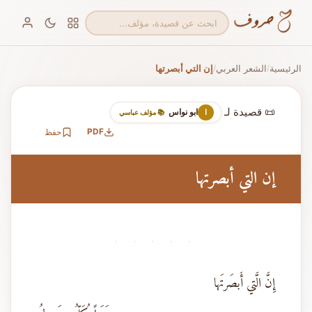
الرئيسية
الشعر العربي
إن التي أبصرتها
/
/
📜 قصيدة لـ
ابو نواس
ا
📚 مؤلف عباسي
PDF
حفظ
إن التي أبصرتها
· · · · ·
إِنَّ الَّتي أَبصَرتَها