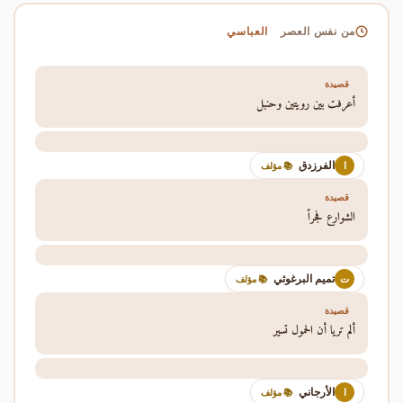
العباسي
من نفس العصر
قصيدة
أعرفت بين رويتين وحنبل
الفرزدق
ا
📚 مؤلف
قصيدة
الشوارع فجراً
تميم البرغوثي
ت
📚 مؤلف
قصيدة
ألم تريا أن الحمول تسير
الأرجاني
ا
📚 مؤلف