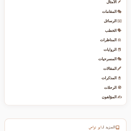
🪶
الأمثال
🎭
المقامات
✉️
الرسائل
🗣️
الخطب
⚖️
المناظرات
📕
الروايات
🎭
المسرحيات
🖋️
المقالات
📓
المذكرات
🧭
الرحلات
✍️
المؤلفون
ابو نواس
المزيد لـ