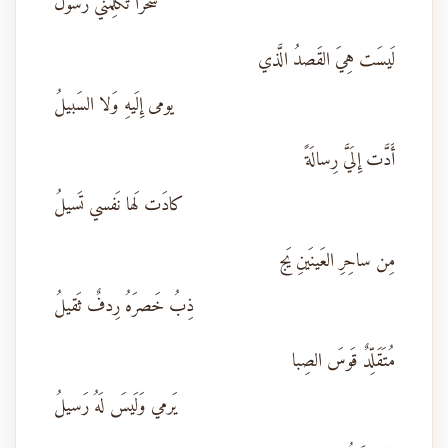
سَحَراً تُكَلِّمُني رَسولُ
لَيسَت هِيَ القَصدُ الَّذي
يومى إِلَيهِ وَلا السَبيلُ
أَدَّت إِلَيَّ رِسالَةً
كادَت لَها نَفسي تَسيلُ
مِن ساحِرِ العَينَينِ يَج
ذِبُ خَصرَهُ رِدفٌ ثَقيلُ
مُتَقَلِّدٌ قَوسَ الصِبا
يَرمي وَلَيسَ لَهُ رَسيلُ