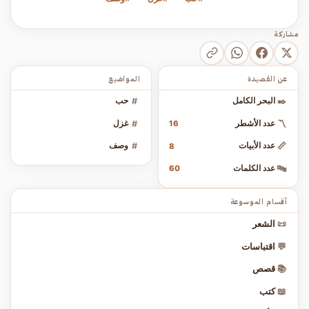
مشاركة
عن القصيدة
المواضيع
✒️
البحر الكامل
#
حب
〽️
عدد الأشطر
#
غزل
16
📏
عدد الأبيات
#
وصف
8
🔤
عدد الكلمات
60
أقسام الموسوعة
📜
الشعر
💬
اقتباسات
📚
قصص
📖
كتب