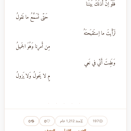
فَلَوَ اِنَّ أُذنَكَ بَينَنا
حَتّى تَسَمَّعُ ما نَقولُ
لَرَأَيتَ ما اِستَقبَحتَهُ
مِن أَمرِنا وَهُوَ الجَميلُ
وَعَلِمتَ أَنّي في نَعي
مٍ لا يَحولُ وَلا يَزولُ
· · · · ·
⏳
197
منذ 1,212 عام
🤍
🔁
0
0
#حب
#غزل
#وصف