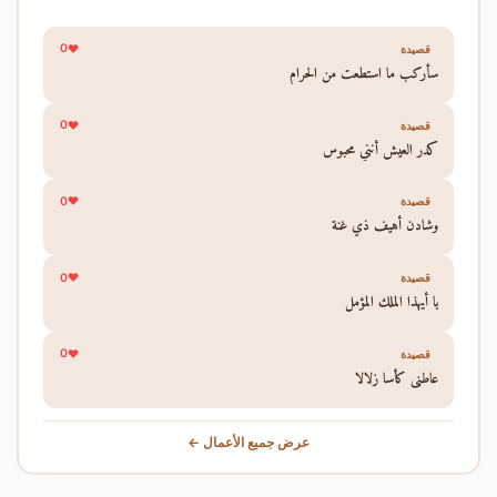
0
قصيدة
سأركب ما استطعت من الحرام
0
قصيدة
كدر العيش أنني محبوس
0
قصيدة
وشادن أهيف ذي غنة
0
قصيدة
يا أيهذا الملك المؤمل
0
قصيدة
عاطني كأسا زلالا
عرض جميع الأعمال ←