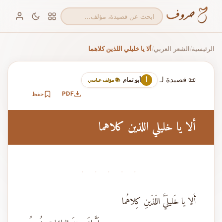
الرئيسية
الشعر العربي
ألا يا خليلي اللذين كلاهما
/
/
📜 قصيدة لـ
أبو تمام
أ
📚 مؤلف عباسي
PDF
حفظ
ألا يا خليلي اللذين كلاهما
· · · · ·
أَلا يا خَليلَيَّ اللَذَينِ كِلاهُما