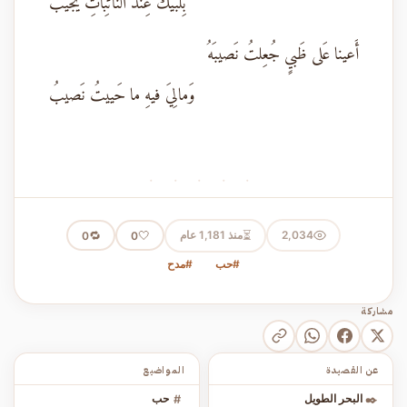
بِلَبَّيكَ عِندَ النائِباتِ يُجيبُ
أَعينا عَلى ظَبيٍ جُعِلتُ نَصيبَهُ
وَمالِيَ فيهِ ما حَييتُ نَصيبُ
· · · · ·
⏳
2,034
منذ 1,181 عام
🤍
🔁
0
0
#حب
#مدح
مشاركة
عن القصيدة
المواضيع
✒️
البحر الطويل
#
حب