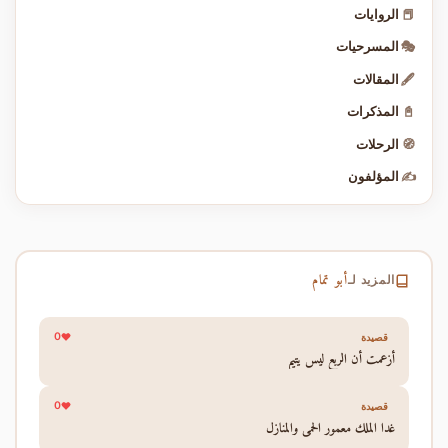
📕
الروايات
🎭
المسرحيات
🖋️
المقالات
📓
المذكرات
🧭
الرحلات
✍️
المؤلفون
أبو تمام
المزيد لـ
0
قصيدة
أزعمت أن الربع ليس يتيم
0
قصيدة
غدا الملك معمور الحمى والمنازل