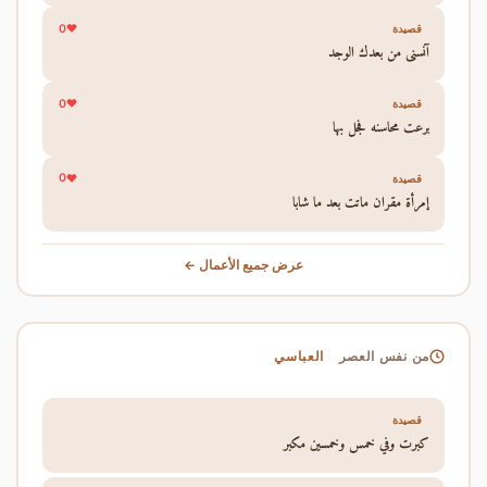
0
قصيدة
آنسني من بعدك الوجد
0
قصيدة
برعت محاسنه فجل بها
0
قصيدة
إمرأة مقران ماتت بعد ما شابا
عرض جميع الأعمال ←
العباسي
من نفس العصر
قصيدة
كبرت وفي خمس وخمسين مكبر