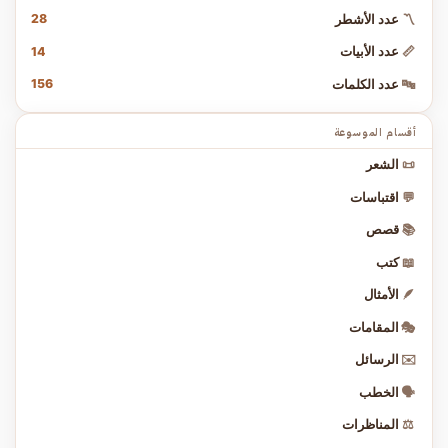
28
〽️
عدد الأشطر
14
📏
عدد الأبيات
156
🔤
عدد الكلمات
أقسام الموسوعة
📜
الشعر
💬
اقتباسات
📚
قصص
📖
كتب
🪶
الأمثال
🎭
المقامات
✉️
الرسائل
🗣️
الخطب
⚖️
المناظرات