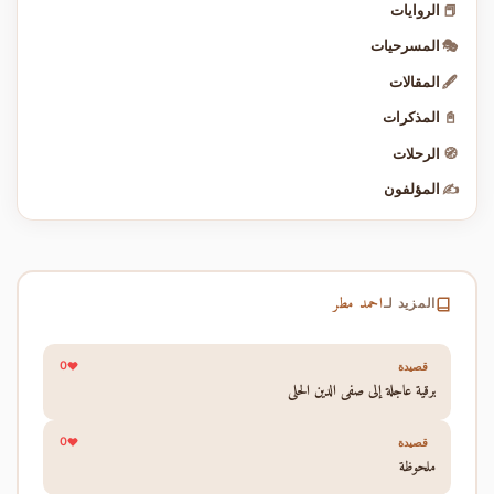
📕
الروايات
🎭
المسرحيات
🖋️
المقالات
📓
المذكرات
🧭
الرحلات
✍️
المؤلفون
احمد مطر
المزيد لـ
0
قصيدة
برقية عاجلة إلى صفي الدين الحلي
0
قصيدة
ملحوظة