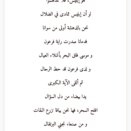
هو إبليس، فلا تندهشوا
لو أن إبليس تمادى في الضلال
نحن بالدهشة أولى من سوانا
فدمانا صدرت راية فرعون
و موسى فلق البحر بأشلاء العيال
و لدى فرعون قد حط الرحال
ثم ألقى الآية الكبرى
يدا بيضاء من دل السؤال
افلح السحر، فها نحن بيافا نزرع الـقات
و من صنعاء نجني البرتقال