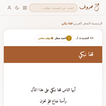
الرئيسية
الشعر العربي
قفا نبكي
/
/
📜 قصيدة لـ
احمد مطر
ا
📚 مؤلف معاصر
قفا نبكي
· · · · ·
أيها الناس قفا نبكي على هذا المآل
رأسنا ضاع فلم نحزن