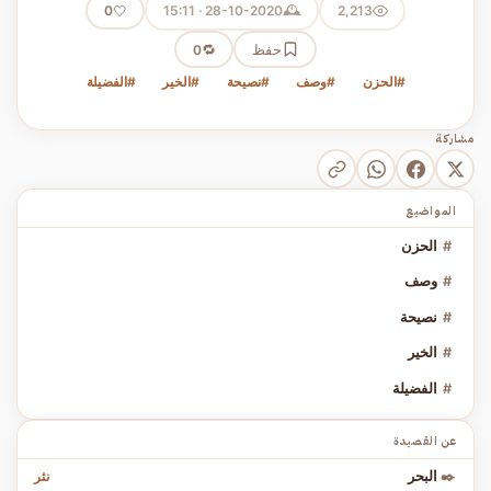
🕰️
🤍
28-10-2020 · 15:11
2,213
0
حفظ
🔁
0
#الحزن
#وصف
#نصيحة
#الخير
#الفضيلة
مشاركة
المواضيع
#
الحزن
#
وصف
#
نصيحة
#
الخير
#
الفضيلة
عن القصيدة
نثر
✒️
البحر